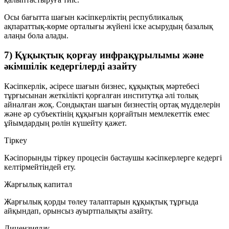
Осы бағытта шағын кәсіпкерліктің республикалық
ақпараттық-көрме орталығы жүйені іске асырудың базалық
алаңы бола алады.
7) Құқықтық қорғау инфрақұрылымы және
әкімшілік кедергілерді азайту
Кәсіпкерлік, әсіресе шағын бизнес, құқықтық мәртебесі
тұрғысынан жеткілікті қорғалған институтқа әлі толық
айналған жоқ. Сондықтан шағын бизнестің ортақ мүдделерін
және әр субъектінің құқығын қорғайтын мемлекеттік емес
ұйымдардың рөлін күшейту қажет.
Тіркеу
Кәсіпорынды тіркеу процесін бастаушы кәсіпкерлерге кедергі
келтірмейтіндей ету.
Жарғылық капитал
Жарғылық қорды төлеу талаптарын құқықтық тұрғыда
айқындап, орынсыз ауыртпалықты азайту.
Лицензиялау