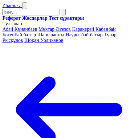
Zharar
.kz
Реферат
Жоспарлар
Тест сұрақтары
Тұлғалар
Абай Құнанбаев
Мұхтар Әуезов
Қаракерей Қабанбай
Бөгенбай батыр
Шапырашты Наурызбай батыр
Тұрар
Рысқұлов
Шоқан Уәлиханов