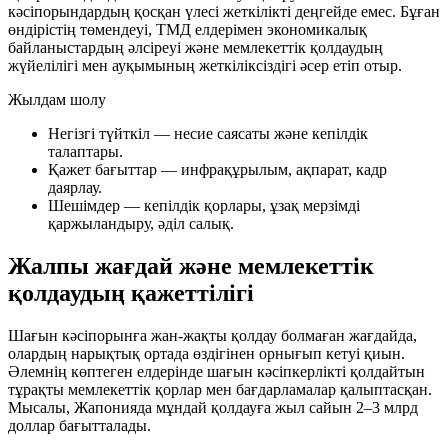
кәсіпорындардың қосқан үлесі жеткілікті деңгейде емес. Бұған
өндірістің төмендеуі, ТМД елдерімен экономикалық
байланыстардың әлсіреуі және мемлекеттік қолдаудың
жүйелілігі мен ауқымының жеткіліксіздігі әсер етіп отыр.
Жылдам шолу
Негізгі түйткіл —
несие саясаты
және кепілдік
талаптары.
Қажет бағыттар —
инфрақұрылым, ақпарат, кадр
даярлау
.
Шешімдер —
кепілдік қорлары, ұзақ мерзімді
қаржыландыру, әділ салық
.
Жалпы жағдай және мемлекеттік
қолдаудың қажеттілігі
Шағын кәсіпорынға жан-жақты қолдау болмаған жағдайда,
олардың нарықтық ортада өздігінен орнығып кетуі қиын.
Әлемнің көптеген елдерінде шағын кәсіпкерлікті қолдайтын
тұрақты мемлекеттік қорлар мен бағдарламалар қалыптасқан.
Мысалы, Жапонияда мұндай қолдауға жыл сайын 2–3 млрд
доллар бағытталады.