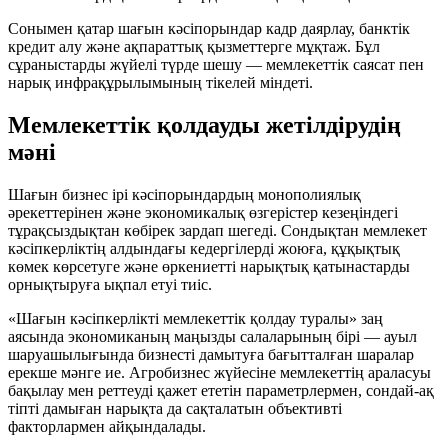
Сонымен қатар шағын кәсіпорындар кадр даярлау, банктік
кредит алу және ақпараттық қызметтерге мұқтаж. Бұл
сұраныстарды жүйелі түрде шешу — мемлекеттік саясат пен
нарық инфрақұрылымының тікелей міндеті.
Мемлекеттік қолдауды жетілдірудің
мәні
Шағын бизнес ірі кәсіпорындардың монополиялық
әрекеттерінен және экономикалық өзгерістер кезеңіндегі
тұрақсыздықтан көбірек зардап шегеді. Сондықтан мемлекет
кәсіпкерліктің алдындағы кедергілерді жоюға, құқықтық
көмек көрсетуге және өркениетті нарықтық қатынастарды
орнықтыруға ықпал етуі тиіс.
«Шағын кәсіпкерлікті мемлекеттік қолдау туралы» заң
аясында экономиканың маңызды салаларының бірі — ауыл
шаруашылығында бизнесті дамытуға бағытталған шаралар
ерекше мәнге ие. Агробизнес жүйесіне мемлекеттің араласуы
бақылау мен реттеуді қажет ететін параметрлермен, сондай-ақ
тіпті дамыған нарықта да сақталатын объективті
факторлармен айқындалады.