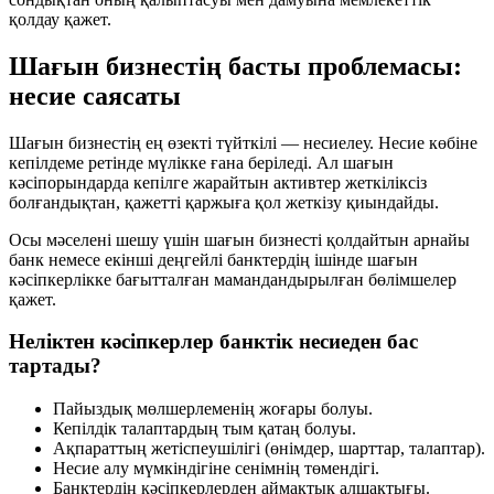
қолдау қажет.
Шағын бизнестің басты проблемасы:
несие саясаты
Шағын бизнестің ең өзекті түйткілі — несиелеу. Несие көбіне
кепілдеме ретінде мүлікке ғана беріледі. Ал шағын
кәсіпорындарда кепілге жарайтын активтер жеткіліксіз
болғандықтан, қажетті қаржыға қол жеткізу қиындайды.
Осы мәселені шешу үшін шағын бизнесті қолдайтын арнайы
банк немесе екінші деңгейлі банктердің ішінде шағын
кәсіпкерлікке бағытталған мамандандырылған бөлімшелер
қажет.
Неліктен кәсіпкерлер банктік несиеден бас
тартады?
Пайыздық мөлшерлеменің жоғары болуы.
Кепілдік талаптардың тым қатаң болуы.
Ақпараттың жетіспеушілігі (өнімдер, шарттар, талаптар).
Несие алу мүмкіндігіне сенімнің төмендігі.
Банктердің кәсіпкерлерден аймақтық алшақтығы.