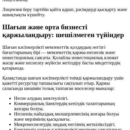
Лицензия беру тәртібін қайта қарап, рәсімдерді қысқарту және
ашықтықты күшейту.
Шағын және орта бизнесті
қаржыландыру: шешілмеген түйіндер
Шағын кәсіпкерлікті мемлекеттік қолдаудың негізгі
бағыттарының бірі — мемлекеттің қаржы-несиелік және
инвестициялық саясаты. Қолайлы инвестициялық климат
жасау және несиелеу жүйесін жетілдіру басты міндеттердің
қатарында.
Қазақстанда шағын кәсіпкерлікті тиімді қаржыландыру үшін
қажетті ресурстар тапшылығы сақталып отыр. Қаржы
саласында шешімін толық таппаған мәселелер мыналар:
Несие алудың шектеулілігі.
Коммерциялық банктердің кепілдік талаптарының
жоғары болуы.
Несиенің пайыздық мөлшерлемесінің жоғары болуы
және мерзімінің қысқалығы.
Микронесиелеудің заңдық негізінің жеткіліксіздігі.
Банктердің шағын кәсіпкерлікті несиелеу саясатының