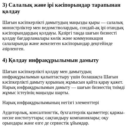
3) Салалық және ірі кәсіпорындар тарапынан
қолдау
Шағын кәсіпкерлікті дамытудың маңызды қыры — салалық
министрліктер мен ведомстволардың, сондай-ақ ірі отандық
кәсіпорындардың қолдауы. Қазіргі таңда шағын бизнесті
қолдау бағдарламалары көлік және коммуникация
салаларында және жекелеген кәсіпорындар деңгейінде
әзірленген.
4) Қолдау инфрақұрылымын дамыту
Шағын кәсіпкерлікті қолдау мен дамытудың
инфрақұрылымын қалыптастыру үшін болашақта Шағын
кәсіпкерлікті дамыту қорының жұмысын қайта қарау қажет.
Нарық инфрақұрылымын дамыту — шағын бизнестің тиімді
жұмыс істеуінің маңызды шарты.
Нарық инфрақұрылымының негізгі элементтері
Аудиторлық, консалтингтік, бухгалтерлік қызметтер; қаржы-
несие институттары; сақтандыру компаниялары; оқу
орындары және өзге де сервистік ұйымдар.