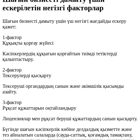
ескерілетін негізгі факторлар
Шағын бизнесті дамыту үшін үш негізгі жағдайды ескеру
қажет:
1-фактор
Құқықты қорғау жүйесі
Кәсіпкерлердің құқығын қорғайтын тиімді тетіктерді
қалыптастыру.
2-фактор
Тексерулерді қысқарту
Тексеруші органдардың санын және әкімшілік қысымды
азайту.
3-фактор
Рұқсат құжаттарын оңтайландыру
Лицензиялар мен рұқсат беруші құжаттардың санын қысқарту.
Бүгінде шағын кәсіпкерлік көбіне делдалдық қызметте және
тез айналатын салаларда (сауда-саттық, қоғамдық тамақтану,