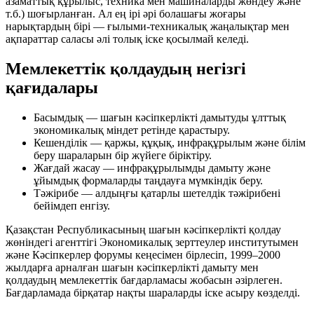
азаматтық құрылыс, техника мен машиналарды жөндеу және
т.б.) шоғырланған. Ал ең ірі әрі болашағы жоғары
нарықтардың бірі — ғылыми-техникалық жаңалықтар мен
ақпараттар саласы әлі толық іске қосылмай келеді.
Мемлекеттік қолдаудың негізгі
қағидалары
Басымдық
— шағын кәсіпкерлікті дамытуды ұлттық
экономикалық міндет ретінде қарастыру.
Кешенділік
— қаржы, құқық, инфрақұрылым және білім
беру шараларын бір жүйеге біріктіру.
Жағдай жасау
— инфрақұрылымды дамыту және
ұйымдық формаларды таңдауға мүмкіндік беру.
Тәжірибе
— алдыңғы қатарлы шетелдік тәжірибені
бейімдеп енгізу.
Қазақстан Республикасының шағын кәсіпкерлікті қолдау
жөніндегі агенттігі Экономикалық зерттеулер институтымен
және Кәсіпкерлер форумы кеңесімен бірлесіп, 1999–2000
жылдарға арналған шағын кәсіпкерлікті дамыту мен
қолдаудың мемлекеттік бағдарламасы жобасын әзірлеген.
Бағдарламада бірқатар нақты шараларды іске асыру көзделді.