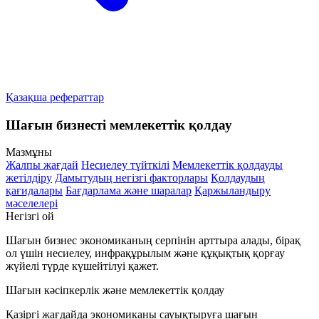
Қазақша рефераттар
Шағын бизнесті мемлекеттік қолдау
Мазмұны
Жалпы жағдай
Несиелеу түйткілі
Мемлекеттік қолдауды
жетілдіру
Дамытудың негізгі факторлары
Қолдаудың
қағидалары
Бағдарлама және шаралар
Қаржыландыру
мәселелері
Негізгі ой
Шағын бизнес экономиканың серпінін арттыра алады, бірақ
ол үшін
несиелеу, инфрақұрылым және құқықтық қорғау
жүйелі түрде күшейтілуі қажет.
Шағын кәсіпкерлік және мемлекеттік қолдау
Қазіргі жағдайда экономиканы сауықтыруға шағын