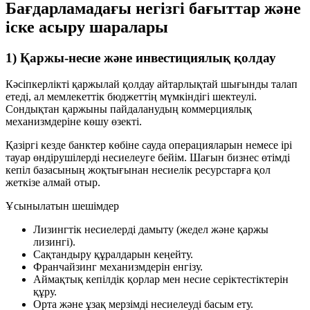
Бағдарламадағы негізгі бағыттар және
іске асыру шаралары
1) Қаржы-несие және инвестициялық қолдау
Кәсіпкерлікті қаржылай қолдау айтарлықтай шығынды талап
етеді, ал мемлекеттік бюджеттің мүмкіндігі шектеулі.
Сондықтан қаржыны пайдаланудың коммерциялық
механизмдеріне көшу өзекті.
Қазіргі кезде банктер көбіне сауда операцияларын немесе ірі
тауар өндірушілерді несиелеуге бейім. Шағын бизнес өтімді
кепіл базасының жоқтығынан несиелік ресурстарға қол
жеткізе алмай отыр.
Ұсынылатын шешімдер
Лизингтік несиелерді дамыту (жедел және қаржы
лизингі).
Сақтандыру құралдарын кеңейту.
Франчайзинг механизмдерін енгізу.
Аймақтық кепілдік қорлар мен несие серіктестіктерін
құру.
Орта және ұзақ мерзімді несиелеуді басым ету.