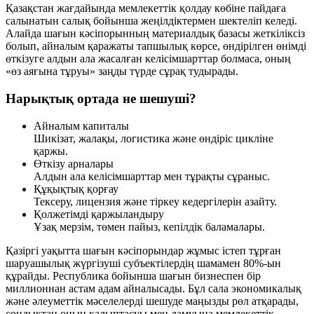
Қазақстан жағдайында мемлекеттік қолдау көбіне пайдаға
салынатын салық бойынша жеңілдіктермен шектеліп келеді.
Алайда шағын кәсіпорынның материалдық базасы жеткіліксіз
болып, айналым қаражаты тапшылық көрсе, өндірілген өнімді
өткізуге алдын ала жасалған келісімшарттар болмаса, оның
«өз аяғына тұруы» заңды түрде сұрақ тудырады.
Нарықтық ортада не шешуші?
Айналым капиталы
Шикізат, жалақы, логистика және өндіріс цикліне
қаржы.
Өткізу арналары
Алдын ала келісімшарттар мен тұрақты сұраныс.
Құқықтық қорғау
Тексеру, лицензия және тіркеу кедергілерін азайту.
Қолжетімді қаржыландыру
Ұзақ мерзім, төмен пайыз, кепілдік баламалары.
Қазіргі уақытта шағын кәсіпорындар жұмыс істеп тұрған
шаруашылық жүргізуші субъектілердің шамамен 80%-ын
құрайды. Республика бойынша шағын бизнеспен бір
миллионнан астам адам айналысады. Бұл сала экономикалық
және әлеуметтік мәселелерді шешуде маңызды рөл атқарады,
сондықтан оның қалыптасуы мен дамуына мемлекеттік