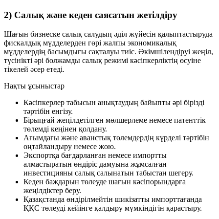
2) Салық және кеден саясатын жетілдіру
Шағын бизнеске салық салудың әділ жүйесін қалыптастыруда
фискалдық мүдделерден гөрі жалпы экономикалық
мүдделердің басымдығы сақталуы тиіс. Әкімшілендіруі жеңіл,
түсінікті әрі болжамды салық режимі кәсіпкерліктің өсуіне
тікелей әсер етеді.
Нақты ұсыныстар
Кәсіпкерлер табысын анықтаудың байыпты әрі бірізді
тәртібін енгізу.
Бірыңғай жеңілдетілген мөлшерлеме немесе патенттік
төлемді кеңінен қолдану.
Ағымдағы және аванстық төлемдердің күрделі тәртібін
оңтайландыру немесе жою.
Экспортқа бағдарланған немесе импортты
алмастыратын өндіріс дамуына жұмсалған
инвестицияны салық салынатын табыстан шегеру.
Кеден баждарын төлеуде шағын кәсіпорындарға
жеңілдіктер беру.
Қазақстанда өндірілмейтін шикізатты импорттағанда
ҚҚС төлеуді кейінге қалдыру мүмкіндігін қарастыру.