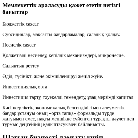
Мемлекеттік араласуды қажет ететін негізгі
бағыттар
Бюджеттік саясат
Субсидиялар, мақсатты бағдарламалар, салалық қолдау.
Несиелік саясат
Қолжетімді несиелеу, кепілдік механизмдері, микронесие.
Салықтық реттеу
Әділ, түсінікті және әкімшілендіруі жеңіл жүйе.
Инвестициялық орта
Инвестиция тарту, тәуекелді төмендету, ұзақ мерзімді капитал.
Кәсіпкерліктің экономикалық белсенділігі мен әлеуметтік
бағдар ұстануы оның «орта тапқа» формальды түрде
жатуымен емес, нақты меншікке сүйенген тұрақты дәулет пен
тұрмыс деңгейінің қалыптасуымен байланысты.
Шағын бизнесті дамыту үшін