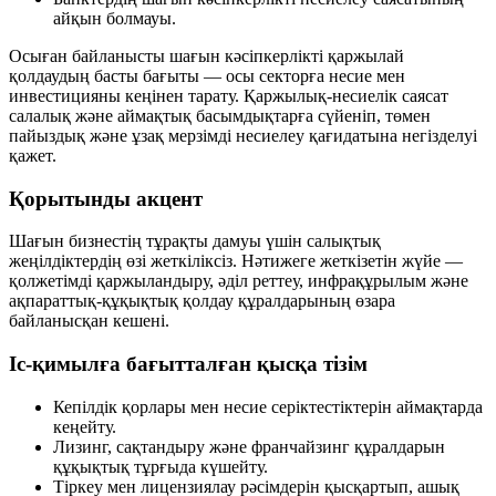
айқын болмауы.
Осыған байланысты шағын кәсіпкерлікті қаржылай
қолдаудың басты бағыты — осы секторға несие мен
инвестицияны кеңінен тарату. Қаржылық-несиелік саясат
салалық және аймақтық басымдықтарға сүйеніп, төмен
пайыздық және ұзақ мерзімді несиелеу қағидатына негізделуі
қажет.
Қорытынды акцент
Шағын бизнестің тұрақты дамуы үшін салықтық
жеңілдіктердің өзі жеткіліксіз. Нәтижеге жеткізетін жүйе —
қолжетімді қаржыландыру
,
әділ реттеу
,
инфрақұрылым
және
ақпараттық-құқықтық қолдау
құралдарының өзара
байланысқан кешені.
Іс-қимылға бағытталған қысқа тізім
Кепілдік қорлары мен несие серіктестіктерін аймақтарда
кеңейту.
Лизинг, сақтандыру және франчайзинг құралдарын
құқықтық тұрғыда күшейту.
Тіркеу мен лицензиялау рәсімдерін қысқартып, ашық