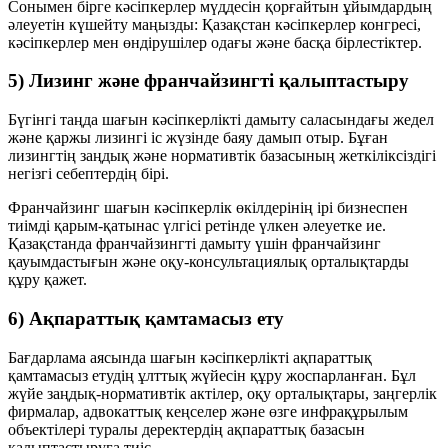
Сонымен бірге кәсіпкерлер мүддесін қорғайтын ұйымдардың
әлеуетін күшейту маңызды: Қазақстан кәсіпкерлер конгресі,
кәсіпкерлер мен өндірушілер одағы және басқа бірлестіктер.
5) Лизинг және франчайзингті қалыптастыру
Бүгінгі таңда шағын кәсіпкерлікті дамыту саласындағы жедел
және қаржы лизингі іс жүзінде баяу дамып отыр. Бұған
лизингтің заңдық және нормативтік базасының жеткіліксіздігі
негізгі себептердің бірі.
Франчайзинг шағын кәсіпкерлік өкілдерінің ірі бизнеспен
тиімді қарым-қатынас үлгісі ретінде үлкен әлеуетке ие.
Қазақстанда франчайзингті дамыту үшін франчайзинг
қауымдастығын және оқу-консультациялық орталықтарды
құру қажет.
6) Ақпараттық қамтамасыз ету
Бағдарлама аясында шағын кәсіпкерлікті ақпараттық
қамтамасыз етудің ұлттық жүйесін құру жоспарланған. Бұл
жүйе заңдық-нормативтік актілер, оқу орталықтары, заңгерлік
фирмалар, адвокаттық кеңселер және өзге инфрақұрылым
объектілері туралы деректердің ақпараттық базасын
қалыптастыруға тиіс.