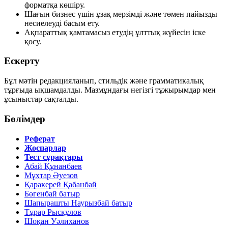
форматқа көшіру.
Шағын бизнес үшін ұзақ мерзімді және төмен пайызды
несиелеуді басым ету.
Ақпараттық қамтамасыз етудің ұлттық жүйесін іске
қосу.
Ескерту
Бұл мәтін редакцияланып, стильдік және грамматикалық
тұрғыда ықшамдалды. Мазмұндағы негізгі тұжырымдар мен
ұсыныстар сақталды.
Бөлімдер
Реферат
Жоспарлар
Тест сұрақтары
Абай Құнанбаев
Мұхтар Әуезов
Қаракерей Қабанбай
Бөгенбай батыр
Шапырашты Наурызбай батыр
Тұрар Рысқұлов
Шоқан Уәлиханов