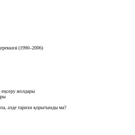
ереккөзі (1990–2006)
е еңсеру жолдары
ыры
па, әлде тарихи қорытынды ма?