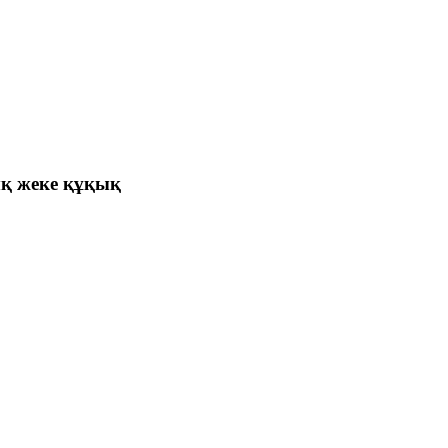
қ жеке құқық