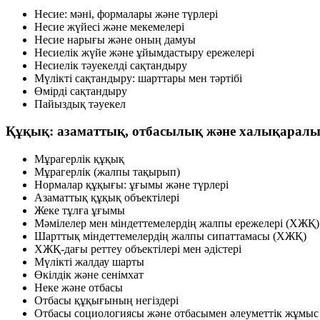
Несие: мәні, формалары және түрлері
Несие жүйесі және мекемелері
Несие нарығы және оның дамуы
Несиелік жүйе және ұйымдастыру ережелері
Несиелік тәуекелді сақтандыру
Мүлікті сақтандыру: шарттары мен тәртібі
Өмірді сақтандыру
Пайыздық тәуекел
Құқық: азаматтық, отбасылық және халықаралы
Мұрагерлік құқық
Мұрагерлік (жалпы тақырып)
Нормалар құқығы: ұғымы және түрлері
Азаматтық құқық объектілері
Жеке тұлға ұғымы
Мәмілелер мен міндеттемелердің жалпы ережелері (ХЖҚ)
Шарттық міндеттемелердің жалпы сипаттамасы (ХЖҚ)
ХЖҚ-дағы реттеу объектілері мен әдістері
Мүлікті жалдау шарты
Өкілдік және сенімхат
Неке және отбасы
Отбасы құқығының негіздері
Отбасы социологиясы және отбасымен әлеуметтік жұмыс