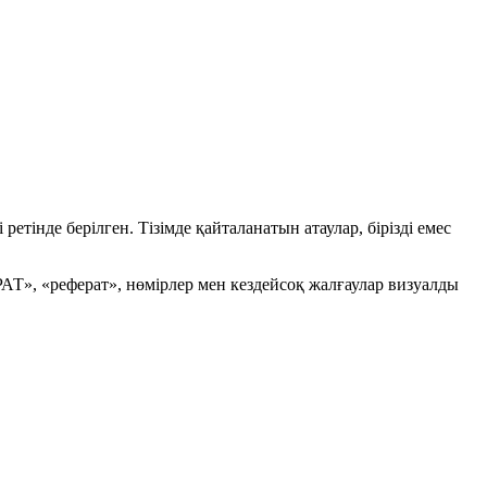
етінде берілген. Тізімде қайталанатын атаулар, бірізді емес
АТ», «реферат», нөмірлер мен кездейсоқ жалғаулар визуалды