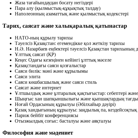
Жаза тағайындаудан босату негіздері
Пара алу (қылмыстық-құқықтық талдау)
Наполеонның азаматтық және қылмыстық кодекстері
Тарих, саясат және халықаралық қатынастар
НАТО-ның құрылу тарихы
Тәуелсіз Қазақстан: егемендікке қол жеткізу тарихы
Н.Ә. Назарбаев еңбектері тәуелсіз Қазақстан тарихының д
Ұлттық саясат (ҚР)
Кеңес Одағы кезеңінен кейінгі ұлттық мәселе
Қазақстандағы саяси қозғалыстар
Саяси билік: мәні және құрылымы
Саяси элита
Саяси көшбасшылық және саяси стиль
Саясат және интернет
Ұлтшылдық және ұлтаралық қақтығыстар: себептері жән
Шыңғыс хан шапқыншылығы және қыпшақтардың тағд
Ноғай Ордасының құрылуы (Әбілхайыр дәуірі)
Қазақ хандығының құрылуы: заңдылық па, кездейсоқтық 
Париж бейбіт конференциясы
Отызжылдық соғыс: басталуы және аяқталуы
Философия және мәдениет