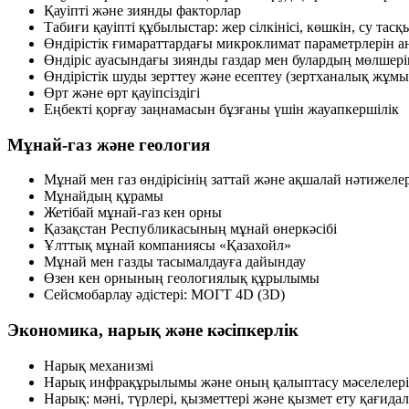
Қауіпті және зиянды факторлар
Табиғи қауіпті құбылыстар: жер сілкінісі, көшкін, су тас
Өндірістік ғимараттардағы микроклимат параметрлерін 
Өндіріс ауасындағы зиянды газдар мен булардың мөлшер
Өндірістік шуды зерттеу және есептеу (зертханалық жұм
Өрт және өрт қауіпсіздігі
Еңбекті қорғау заңнамасын бұзғаны үшін жауапкершілік
Мұнай-газ және геология
Мұнай мен газ өндірісінің заттай және ақшалай нәтижелер
Мұнайдың құрамы
Жетібай мұнай-газ кен орны
Қазақстан Республикасының мұнай өнеркәсібі
Ұлттық мұнай компаниясы «Қазахойл»
Мұнай мен газды тасымалдауға дайындау
Өзен кен орнының геологиялық құрылымы
Сейсмобарлау әдістері: МОГТ 4D (3D)
Экономика, нарық және кәсіпкерлік
Нарық механизмі
Нарық инфрақұрылымы және оның қалыптасу мәселелері
Нарық: мәні, түрлері, қызметтері және қызмет ету қағида