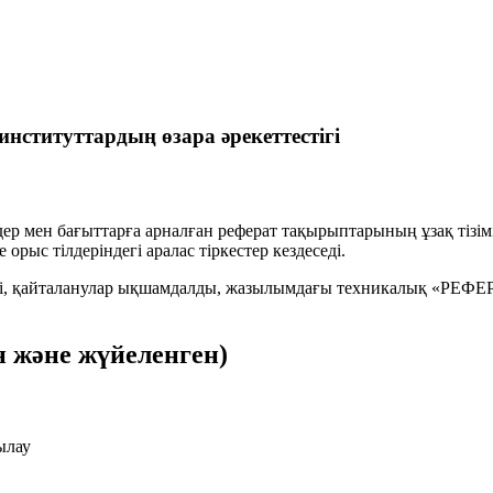
институттардың өзара әрекеттестігі
ер мен бағыттарға арналған реферат тақырыптарының ұзақ тізімі р
орыс тілдеріндегі аралас тіркестер кездеседі.
ілді, қайталанулар ықшамдалды, жазылымдағы техникалық «РЕФЕР
 және жүйеленген)
ылау