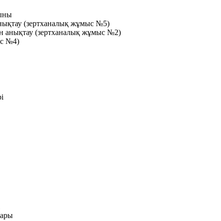
қыны
анықтау (зертханалық жұмыс №5)
ін анықтау (зертханалық жұмыс №2)
ыс №4)
і
лары