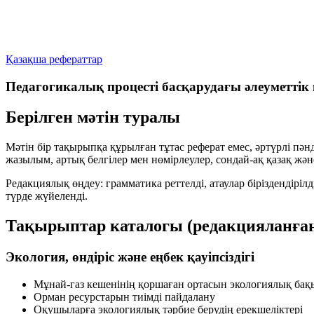
Қазақша рефераттар
Педагогикалық процесті басқарудағы әлеуметтік 
Берілген мәтін туралы
Мәтін бір тақырыпқа құрылған тұтас реферат емес, әртүрлі пәнд
жазылым, артық белгілер мен нөмірлеулер, сондай-ақ қазақ және 
Редакциялық өңдеу:
грамматика реттелді, атаулар біріздендір
түрде жүйеленді.
Тақырыптар каталогы (редакцияланған
Экология, өндіріс және еңбек қауіпсіздігі
Мұнай-газ кешенінің қоршаған ортасын экологиялық бақ
Орман ресурстарын тиімді пайдалану
Оқушыларға экологиялық тәрбие берудің ерекшеліктері