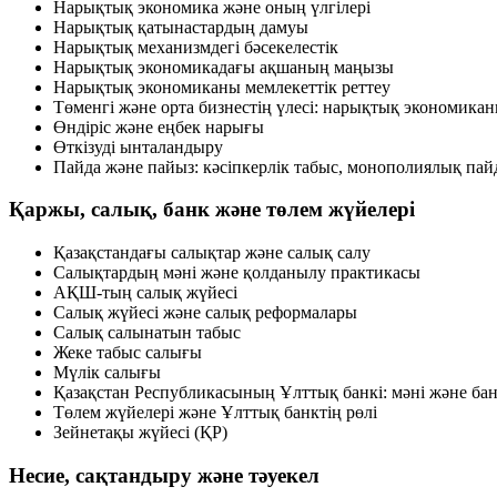
Нарықтық экономика және оның үлгілері
Нарықтық қатынастардың дамуы
Нарықтық механизмдегі бәсекелестік
Нарықтық экономикадағы ақшаның маңызы
Нарықтық экономиканы мемлекеттік реттеу
Төменгі және орта бизнестің үлесі: нарықтық экономика
Өндіріс және еңбек нарығы
Өткізуді ынталандыру
Пайда және пайыз: кәсіпкерлік табыс, монополиялық пай
Қаржы, салық, банк және төлем жүйелері
Қазақстандағы салықтар және салық салу
Салықтардың мәні және қолданылу практикасы
АҚШ-тың салық жүйесі
Салық жүйесі және салық реформалары
Салық салынатын табыс
Жеке табыс салығы
Мүлік салығы
Қазақстан Республикасының Ұлттық банкі: мәні және бан
Төлем жүйелері және Ұлттық банктің рөлі
Зейнетақы жүйесі (ҚР)
Несие, сақтандыру және тәуекел