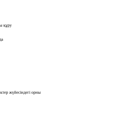
ны құру
да
ктер жүйесіндегі орны