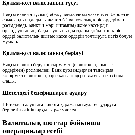
Қолма-қол валютаның түсуі
Нақты валюта түсімі (табыс, пайдаланылмаған есеп берілетін
сомалардың қалдығы және т.б.)
валюталық кіріс ордерімен
рәсімделеді. Банктің мөрі (штампы) және кассирдің,
орындаушының, бақылаушының қолдары қойылған кіріс
ордері валюталық шығыс касса ордерін толтыруға негіз болуы
мүмкін.
Қолма-қол валютаның берілуі
Нақты валюта беру
тапсырмамен (валюталық шығыс
ордерімен)
рәсімделеді. Банк куәландырған тапсырма
көшірмесі валюталық кіріс касса ордерін жазуға негіз бола
алады.
Шетелдегі бенефициарға аудару
Шетелдегі алушыға валюта қаражатын аудару
аударуға
берілетін өтініш
арқылы рәсімделеді.
Валюталық шоттар бойынша
операциялар есебі