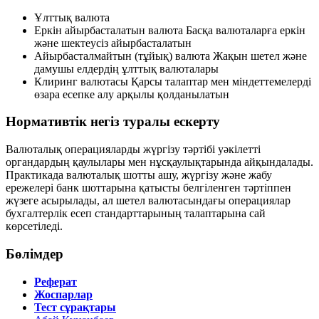
Ұлттық валюта
Еркін айырбасталатын валюта
Басқа валюталарға еркін
және шектеусіз айырбасталатын
Айырбасталмайтын (тұйық) валюта
Жақын шетел және
дамушы елдердің ұлттық валюталары
Клиринг валютасы
Қарсы талаптар мен міндеттемелерді
өзара есепке алу арқылы қолданылатын
Нормативтік негіз туралы ескерту
Валюталық операцияларды жүргізу тәртібі уәкілетті
органдардың қаулылары мен нұсқаулықтарында айқындалады.
Практикада валюталық шотты ашу, жүргізу және жабу
ережелері банк шоттарына қатысты белгіленген тәртіппен
жүзеге асырылады, ал шетел валютасындағы операциялар
бухгалтерлік есеп стандарттарының талаптарына сай
көрсетіледі.
Бөлімдер
Реферат
Жоспарлар
Тест сұрақтары