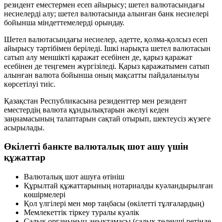
резидент еместермен есеп айырысу; шетел валютасындағы
несиелерді алу; шетел валютасында алынған банк несиелері
бойынша міндеттемелерді орындау.
Шетел валютасындағы несиелер, әдетте, қолма-қолсыз есеп
айырысу тәртібімен беріледі. Ішкі нарықта шетел валютасын
сатып алу меншікті қаражат есебінен де, қарыз қаражат
есебінен де теңгемен жүргізіледі. Қарыз қаражатымен сатып
алынған валюта бойынша оның мақсатты пайдаланылуы
көрсетілуі тиіс.
Қазақстан Республикасына резиденттер мен резидент
еместердің валюта құндылықтарын әкелуі кеден
заңнамасының талаптарын сақтай отырып, шектеусіз жүзеге
асырылады.
Өкілетті банкте валюталық шот ашу үшін
құжаттар
Валюталық шот ашуға өтініш
Құрылтай құжаттарының
нотариалды куәландырылған
көшірмелері
Қол үлгілері мен мөр таңбасы
(өкілетті тұлғалардың)
Мемлекеттік тіркеу
туралы куәлік
Салық органының анықтамасы
(салық төлеуші ретінде