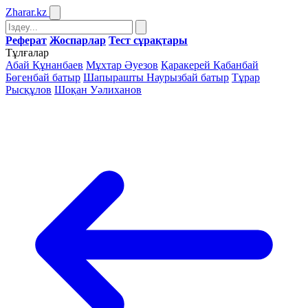
Zharar
.kz
Реферат
Жоспарлар
Тест сұрақтары
Тұлғалар
Абай Құнанбаев
Мұхтар Әуезов
Қаракерей Қабанбай
Бөгенбай батыр
Шапырашты Наурызбай батыр
Тұрар
Рысқұлов
Шоқан Уәлиханов