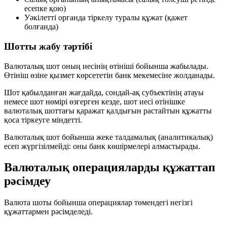
есепке қою)
Уәкілетті органда тіркелу
туралы құжат (қажет
болғанда)
Шотты жабу тәртібі
Валюталық шот оның иесінің өтініші бойынша жабылады.
Өтініш өзіне қызмет көрсететін банк мекемесіне жолданады.
Шот қабылданған жағдайда, сондай-ақ субъектінің атауы
немесе шот нөмірі өзгерген кезде, шот иесі өтінішке
валюталық шоттағы қаражат қалдығын растайтын құжатты
қоса тіркеуге міндетті.
Валюталық шот бойынша жеке талдамалық (аналитикалық)
есеп жүргізілмейді: оны банк көшірмелері алмастырады.
Валюталық операцияларды құжаттап
рәсімдеу
Валюта шоты бойынша операциялар төмендегі негізгі
құжаттармен рәсімделеді.