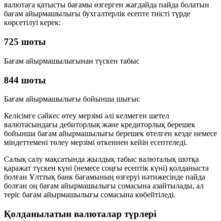
валютаға қатысты бағамы өзгерген жағдайда пайда болатын
бағам айырмашылығы бухгалтерлік есепте тиісті түрде
көрсетілуі керек:
725 шоты
Бағам айырмашылығынан түскен табыс
844 шоты
Бағам айырмашылығы бойынша шығыс
Келісімге сәйкес өтеу мерзімі әлі келмеген шетел
валютасындағы дебиторлық және кредиторлық берешек
бойынша бағам айырмашылығы берешек өтелген кезде немесе
міндеттемені төлеу мерзімі өткеннен кейін есептеледі.
Салық салу мақсатында жылдық табыс валюталық шотқа
қаражат түскен күні (немесе соңғы есептік күні) қолданыста
болған Ұлттық банк бағамының өзгеруі нәтижесінде пайда
болған
оң бағам айырмашылығы
сомасына азайтылады, ал
теріс бағам айырмашылығы
сомасына көбейтіледі.
Қолданылатын валюталар түрлері