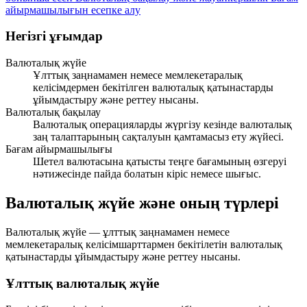
айырмашылығын есепке алу
Негізгі ұғымдар
Валюталық жүйе
Ұлттық заңнамамен немесе мемлекетаралық
келісімдермен бекітілген валюталық қатынастарды
ұйымдастыру және реттеу нысаны.
Валюталық бақылау
Валюталық операцияларды жүргізу кезінде валюталық
заң талаптарының сақталуын қамтамасыз ету жүйесі.
Бағам айырмашылығы
Шетел валютасына қатысты теңге бағамының өзгеруі
нәтижесінде пайда болатын кіріс немесе шығыс.
Валюталық жүйе және оның түрлері
Валюталық жүйе — ұлттық заңнамамен немесе
мемлекетаралық келісімшарттармен бекітілетін валюталық
қатынастарды ұйымдастыру және реттеу нысаны.
Ұлттық валюталық жүйе