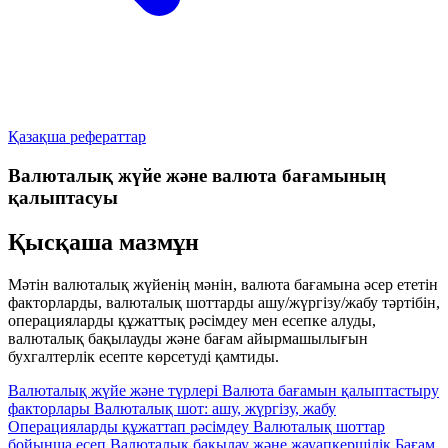
Қазақша рефераттар
Валюталық жүйе және валюта бағамының
қалыптасуы
Қысқаша мазмұн
Мәтін валюталық жүйенің мәнін, валюта бағамына әсер ететін
факторларды, валюталық шоттарды ашу/жүргізу/жабу тәртібін,
операцияларды құжаттық рәсімдеу мен есепке алуды,
валюталық бақылауды және бағам айырмашылығын
бухгалтерлік есепте көрсетуді қамтиды.
Валюталық жүйе және түрлері
Валюта бағамын қалыптастыру
факторлары
Валюталық шот: ашу, жүргізу, жабу
Операцияларды құжаттап рәсімдеу
Валюталық шоттар
бойынша есеп
Валюталық бақылау және жауапкершілік
Бағам