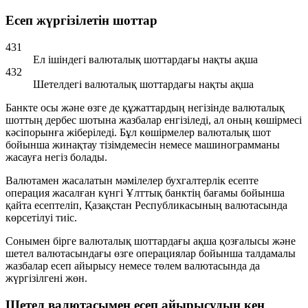
Есеп жүргізілетін шоттар
431
Ел ішіндегі валюталық шоттардағы нақты ақша
432
Шетелдегі валюталық шоттардағы нақты ақша
Банкте осы және өзге де құжаттардың негізінде валюталық
шоттың дербес шотына жазбалар енгізіледі, ал оның көшірмесі
кәсіпорынға жіберіледі. Бұл көшірмелер валюталық шот
бойынша жинақтау тізімдемесін немесе машинограмманы
жасауға негіз болады.
Валютамен жасалатын мәмілелер бухгалтерлік есепте
операция жасалған күнгі Ұлттық банктің бағамы бойынша
қайта есептеліп, Қазақстан Республикасының валютасында
көрсетілуі тиіс.
Сонымен бірге валюталық шоттардағы ақша қозғалысы және
шетел валютасындағы өзге операциялар бойынша талдамалы
жазбалар есеп айырысу немесе төлем валютасында да
жүргізілгені жөн.
Шетел валютасымен есеп айырысудың кең