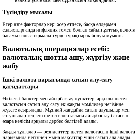
валюта ұсынысы мен сұранысын айқындайды.
Түсіндіру мысалы
Егер өзге факторлар кері әсер етпесе, басқа елдермен
салыстырғанда инфляция төмен болған сайын ұлттық валюта
бағамы салыстырмалы түрде тұрақтырақ болуы мүмкін.
Валюталық операциялар есебі:
валюталық шотты ашу, жүргізу және
жабу
Ішкі валюта нарығында сатып алу-сату
қағидаттары
Өкілетті банктер мен айырбастау пункттері арқылы шетел
валютасын сатып алу-сату екіжақты мәмілелер негізінде
жүзеге асырылады. Мұндай жағдайда сатып алушылар мен
сатушылар теңгені шетел валютасына айырбастау бағасын
өзара келісім арқылы дербес белгілей алады.
Заңды тұлғалар — резиденттер шетел валютасын ішкі валюта
нарығында негізінен мына мақсаттар үшін сатып ала алады: