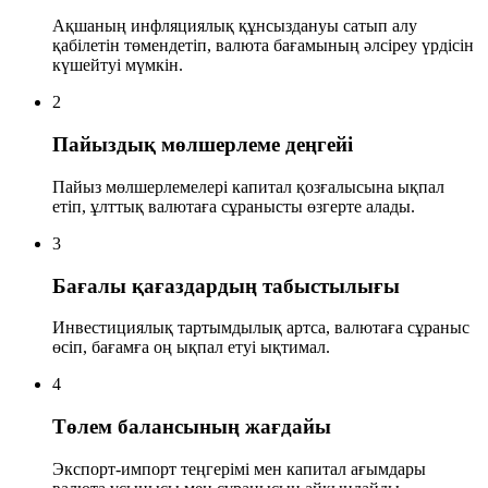
Ақшаның инфляциялық құнсыздануы сатып алу
қабілетін төмендетіп, валюта бағамының әлсіреу үрдісін
күшейтуі мүмкін.
2
Пайыздық мөлшерлеме деңгейі
Пайыз мөлшерлемелері капитал қозғалысына ықпал
етіп, ұлттық валютаға сұранысты өзгерте алады.
3
Бағалы қағаздардың табыстылығы
Инвестициялық тартымдылық артса, валютаға сұраныс
өсіп, бағамға оң ықпал етуі ықтимал.
4
Төлем балансының жағдайы
Экспорт-импорт теңгерімі мен капитал ағымдары