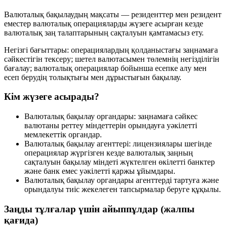
Валюталық бақылаудың мақсаты — резиденттер мен резидент
еместер валюталық операцияларды жүзеге асырған кезде
валюталық заң талаптарының сақталуын қамтамасыз ету.
Негізгі бағыттары: операциялардың қолданыстағы заңнамаға
сәйкестігін тексеру; шетел валютасымен төлемнің негізділігін
бағалау; валюталық операциялар бойынша есепке алу мен
есеп берудің толықтығы мен дұрыстығын бақылау.
Кім жүзеге асырады?
Валюталық бақылау органдары:
заңнамаға сәйкес
валютаны реттеу міндеттерін орындауға уәкілетті
мемлекеттік органдар.
Валюталық бақылау агенттері:
лицензиялары шегінде
операциялар жүргізген кезде валюталық заңның
сақталуын бақылау міндеті жүктелген өкілетті банктер
және банк емес уәкілетті қаржы ұйымдары.
Валюталық бақылау органдары агенттерді тартуға және
орындалуы тиіс жекелеген тапсырмалар беруге құқылы.
Заңды тұлғалар үшін айыппұлдар (жалпы
қағида)