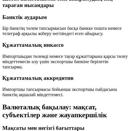
тараған нысандары
Банктік аударым
Бір банктің төлем тапсырмасын басқа банкке пошта немесе
телеграф арқылы жіберу негізіндегі есеп айырысу.
Құжаттамалық инкассо
Импортшыдан төлемді немесе тауар құжаттарына қарсы төлеу
міндеттемесін алу үшін экспортшы банкіне берілетін
тапсырма.
Құжаттамалық аккредитив
Импортшы тапсырмасы бойынша экспортшы пайдасына
банктің ақшалай міндеттемесі.
Валюталық бақылау: мақсат,
субъектілер және жауапкершілік
Мақсаты мен негізгі бағыттары