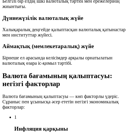
Белгілі бір елдің ішкі валюталық тәртібі мен ережелерінің
жиынтығы.
Дүниежүзілік валюталық жүйе
Халықаралық деңгейде қалыптасқан валюталық қатынастар
мен институттар жүйесі.
Аймақтық (мемлекетаралық) жүйе
Бірнеше ел арасында келісімдер арқылы орнатылатын
валюталық өзара іс-қимыл тәртібі.
Валюта бағамының қалыптасуы:
негізгі факторлар
Валюта бағамының қалыптасуы — көп факторлы үдеріс.
Сұраныс пен ұсынысқа әсер ететін негізгі экономикалық
факторлар:
1
Инфляция қарқыны