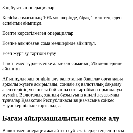
Заң бұзатын операциялар
Келісім сомасының
10%
мөлшерінде, бірақ
1 млн теңгеден
аспайтын айыппұл.
Есепте көрсетілмеген операциялар
Есепке алынбаған сома
мөлшерінде айыппұл.
Есеп жүргізу тәртібін бұзу
Тиісті емес түрде есепке алынған соманың
5%
мөлшерінде
айыппұл.
Айыппұлдарды өндіріп алу валюталық бақылау органдары
арқылы жүзеге асырылады, сондай-ақ валюталық бақылау
агенттерінің ұсынысы бойынша сот тәртібімен орындалуы
мүмкін. Валюталық заңның бұзылуына кінәлі лауазымды
тұлғалар Қазақстан Республикасы заңнамасына сәйкес
жауапкершілікке тартылады.
Бағам айырмашылығын есепке алу
Валютамен операция жасайтын субъектілерде теңгенің осы