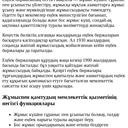
пен ұсынысты үйлестіру, жұмысқа мұқтаж азаматтарға жұмыс
ұсыну және мүмкіндігінше жұмыссыздықты төмендету.
Әдетте бұл мекемелер еңбек министрлігіне бағынып,
қадағалауында болады және бос жұмыс күші, сондай-ақ
ықтимал қажеттіліктер туралы мәліметтерді жинақтайды.
Кеңестік биліктің алғашқы жылдарында еңбек биржаларын
басқаруға кәсіподақтар қатысқан. Ал 1930 жылдардың
соңында жаппай жұмыссыздық жойылғаннан кейін еңбек
биржалары да таратылды.
Еңбек биржаларын құрудың жаңа кезеңі 1990 жылдардың
басында басталды: бұл уақытта қайтадан жаппай
жұмыссыздық байқалды. Қазіргі еңбек биржалары
тұрғындардың жұмыспен қамтылуы және азаматтардың еңбек
ету құқығын қамтамасыз етуге бағытталған мемлекеттік
саясатты іске асыру үшін құрылады.
Жұмыспен қамтудың мемлекеттік қызметінің
негізгі функциялары
Жұмыс күшіне сұраныс пен ұсынысты болжау, талдау
және еңбек нарығы туралы ақпарат беру.
Бос жұмыс орындарының және өтініш білдірген