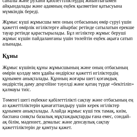
саналы және рухани қабілеттіліктердің жиынтығымен
айқындалады және адамның еңбек қызметіне қатысуына
мүмкіндік береді.
Жұмыс күші жұмысшы мен оның отбасының өмір сүруі үшін
қажетті өмірлік игіліктерге айырбас ретінде сатылатын ерекше
тауар
ретінде қарастырылады. Бұл игіліктер жұмыс беруші
жұмыс күшін пайдаланғаны үшін төлейтін еңбек ақыға сатып
алынады.
Құны
Жұмыс күшінің құны жұмысшының және оның отбасының
өмірін қолдау мен ұдайы өндіріске қажетті игіліктердің
құнымен анықталады. Құнның жоғары шегі қоғамдық
өндірістің даму деңгейіне тәуелді және қатаң түрде «бекітіліп»
қалмауы тиіс.
Төменгі шегі еңбекке қабілеттілікті сақтау және отбасының ең
аз қажеттіліктерін қанағаттандыру үшін керек игіліктер
құнымен анықталады. Алайда жұмыс күші тек тамақ, киім,
баспана сияқты базалық мұқтаждықтарды ғана емес, сондай-
ақ білім, мәдениет, демалыс және денсаулық сақтау
қажеттіліктерін де қамтуы қажет.