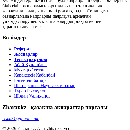
Бұл міндеттерді жүзеге асыруда кадрлардың беделі, эксперттік
біліктілігі және жұмыс орындарының техникалық
жарақтандырылуы шешуші рөл атқарады. Сондықтан
бағдарламада кадрларды даярлауға арналған
ұйымдастырушылық іс-шаралардың нақты кешені
қарастырылуы тиіс.
Бөлімдер
Реферат
Жоспарлар
Тест сұрақтары
Абай Құнанбаев
Мұхтар Әуезов
Қаракерей Қабанбай
Бөгенбай батыр
Шапырашты Наурызбай батыр
Тұрар Рысқұлов
Шоқан Уәлиханов
Zharar.kz - қазақша ақпараттар порталы
riskk21@gmail.com
© 2026 Zharar.kz. All rights reserved.