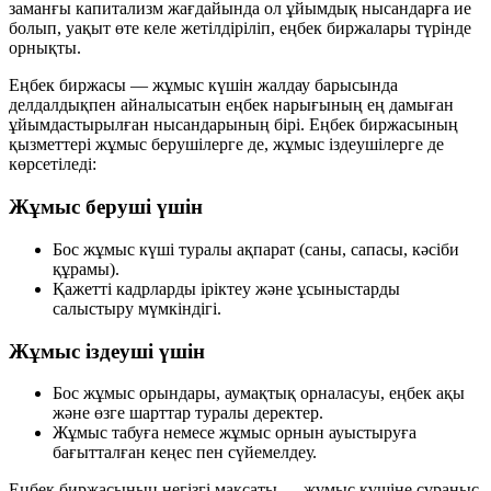
заманғы капитализм жағдайында ол ұйымдық нысандарға ие
болып, уақыт өте келе жетілдіріліп, еңбек биржалары түрінде
орнықты.
Еңбек биржасы — жұмыс күшін жалдау барысында
делдалдықпен айналысатын еңбек нарығының ең дамыған
ұйымдастырылған нысандарының бірі. Еңбек биржасының
қызметтері жұмыс берушілерге де, жұмыс іздеушілерге де
көрсетіледі:
Жұмыс беруші үшін
Бос жұмыс күші туралы ақпарат (саны, сапасы, кәсіби
құрамы).
Қажетті кадрларды іріктеу және ұсыныстарды
салыстыру мүмкіндігі.
Жұмыс іздеуші үшін
Бос жұмыс орындары, аумақтық орналасуы, еңбек ақы
және өзге шарттар туралы деректер.
Жұмыс табуға немесе жұмыс орнын ауыстыруға
бағытталған кеңес пен сүйемелдеу.
Еңбек биржасының негізгі мақсаты — жұмыс күшіне сұраныс