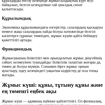
құралдарды енгізу кезеңінде жұмыссыздықтың күрт өсуі
байқалып, белгілі кезеңділікке сай
циклдық сипат
қалыптасады.
Құрылымдық
Экономика құрылымындағы өзгерістер, салалардың қысқаруы
немесе жаңа салалардың пайда болуы нәтижесінде белгілі
кәсіптерге сұраныс төмендеп, жұмыс күшін қайта бейімдеу
қажеттілігі артады.
Фрикциондық
Жұмысшының біліктілігі мен орындалатын жұмыс деңгейінің
сәйкес келмеуінен туындайды: біліктілік талаптан жоғары да,
төмен де болуы мүмкін. Сонымен бірге жұмыс орнын
ауыстыру, іздеу кезеңіндегі уақытша кідірістер де осы топқа
жатады.
Жұмыс күші: құны, тұтыну құны және
ең төменгі еңбек ақы
Жұмыс күші — адамның еңбекке қабілеттілігі. Ол физикалық,