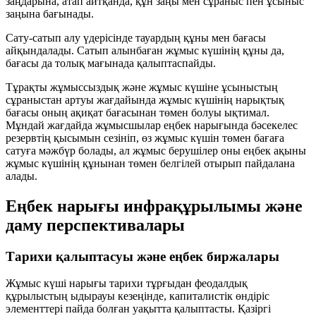
заңдарына, атап айтқанда,
құн заңы
мен
сұраныс пен ұсыныс
заңына
бағынады.
Сату-сатып алу үдерісінде тауардың құны мен бағасы
айқындалады. Сатып алынбаған жұмыс күшінің құны да,
бағасы да толық мағынада қалыптаспайды.
Тұрақты жұмыссыздық және жұмыс күшіне ұсыныстың
сұраныстан артуы жағдайында жұмыс күшінің нарықтық
бағасы оның ақиқат бағасынан төмен болуы ықтимал.
Мұндай жағдайда жұмысшылар еңбек нарығында бәсекелес
резервтің қысымын сезініп, өз жұмыс күшін төмен бағаға
сатуға мәжбүр болады, ал жұмыс берушілер оны еңбек ақыны
жұмыс күшінің құнынан төмен белгілей отырып пайдалана
алады.
Еңбек нарығы инфрақұрылымы және
даму перспективалары
Тарихи қалыптасуы және еңбек биржалары
Жұмыс күші нарығы тарихи тұрғыдан феодалдық
құрылыстың ыдырауы кезеңінде, капиталистік өндіріс
элементтері пайда болған уақытта қалыптасты. Қазіргі