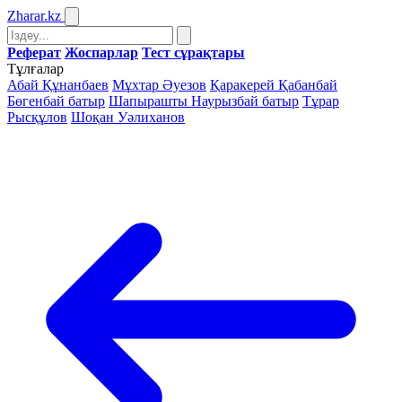
Zharar
.kz
Реферат
Жоспарлар
Тест сұрақтары
Тұлғалар
Абай Құнанбаев
Мұхтар Әуезов
Қаракерей Қабанбай
Бөгенбай батыр
Шапырашты Наурызбай батыр
Тұрар
Рысқұлов
Шоқан Уәлиханов