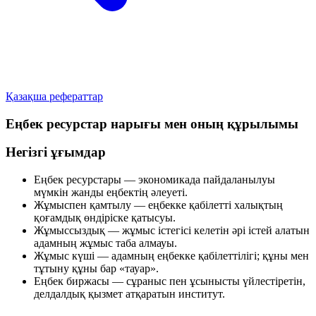
Қазақша рефераттар
Еңбек ресурстар нарығы мен оның құрылымы
Негізгі ұғымдар
Еңбек ресурстары
— экономикада пайдаланылуы
мүмкін жанды еңбектің әлеуеті.
Жұмыспен қамтылу
— еңбекке қабілетті халықтың
қоғамдық өндіріске қатысуы.
Жұмыссыздық
— жұмыс істегісі келетін әрі істей алатын
адамның жұмыс таба алмауы.
Жұмыс күші
— адамның еңбекке қабілеттілігі; құны мен
тұтыну құны бар «тауар».
Еңбек биржасы
— сұраныс пен ұсынысты үйлестіретін,
делдалдық қызмет атқаратын институт.