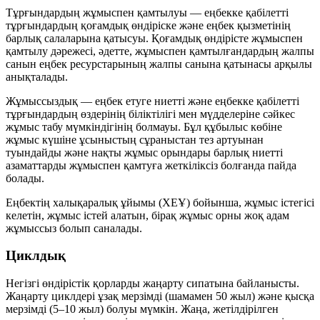
Тұрғындардың жұмыспен қамтылуы — еңбекке қабілетті
тұрғындардың қоғамдық өндіріске және еңбек қызметінің
барлық салаларына қатысуы. Қоғамдық өндірісте жұмыспен
қамтылу дәрежесі, әдетте, жұмыспен қамтылғандардың жалпы
санын еңбек ресурстарының жалпы санына қатынасы арқылы
анықталады.
Жұмыссыздық — еңбек етуге ниетті және еңбекке қабілетті
тұрғындардың өздерінің біліктілігі мен мүдделеріне сәйкес
жұмыс табу мүмкіндігінің болмауы. Бұл құбылыс көбіне
жұмыс күшіне
ұсыныстың сұраныстан тез артуынан
туындайды және нақты жұмыс орындары барлық ниетті
азаматтарды жұмыспен қамтуға жеткіліксіз болғанда пайда
болады.
Еңбектің халықаралық ұйымы (ХЕҰ) бойынша, жұмыс істегісі
келетін, жұмыс істей алатын, бірақ жұмыс орны жоқ адам
жұмыссыз
болып саналады.
Циклдық
Негізгі өндірістік қорларды жаңарту сипатына байланысты.
Жаңарту циклдері ұзақ мерзімді (шамамен 50 жыл) және қысқа
мерзімді (5–10 жыл) болуы мүмкін. Жаңа, жетілдірілген