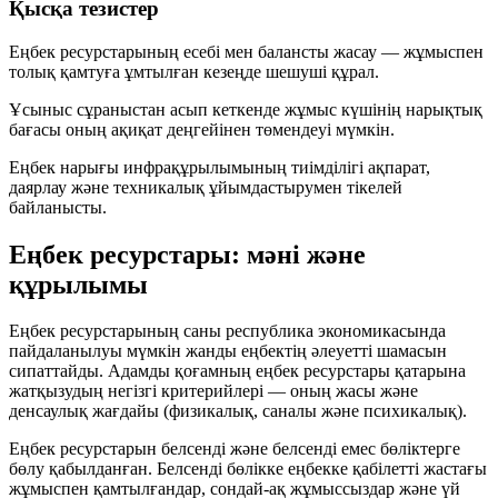
Қысқа тезистер
Еңбек ресурстарының есебі мен
балансты
жасау — жұмыспен
толық қамтуға ұмтылған кезеңде шешуші құрал.
Ұсыныс сұраныстан асып кеткенде
жұмыс күшінің нарықтық
бағасы
оның ақиқат деңгейінен төмендеуі мүмкін.
Еңбек нарығы инфрақұрылымының тиімділігі ақпарат,
даярлау және техникалық ұйымдастырумен тікелей
байланысты.
Еңбек ресурстары: мәні және
құрылымы
Еңбек ресурстарының саны республика экономикасында
пайдаланылуы мүмкін жанды еңбектің әлеуетті шамасын
сипаттайды. Адамды қоғамның еңбек ресурстары қатарына
жатқызудың негізгі критерийлері — оның жасы және
денсаулық жағдайы (физикалық, саналы және психикалық).
Еңбек ресурстарын
белсенді
және
белсенді емес
бөліктерге
бөлу қабылданған. Белсенді бөлікке еңбекке қабілетті жастағы
жұмыспен қамтылғандар, сондай-ақ жұмыссыздар және үй