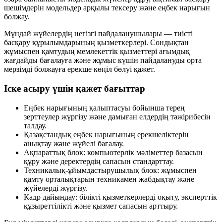
шешімдерін модельдер арқылы тексеру және еңбек нарығын
болжау.
Мұндай жүйелердің негізгі пайдаланушылары — тиісті
басқару құрылымдарының қызметкерлері. Сондықтан
жұмыспен қамтудың мемлекеттік қызметтері ағымдық
жағдайды бағалауға және жұмыс күшін пайдалануды
орта
мерзімді
болжауға ерекше көңіл бөлуі қажет.
Іске асыру үшін қажет бағыттар
Еңбек нарығының қалыптасуы бойынша терең
зерттеулер жүргізу және дамыған елдердің тәжірибесін
талдау.
Қазақстандық еңбек нарығының ерекшеліктерін
анықтау және жүйелі бағалау.
Ақпараттық блок: компьютерлік мәліметтер базасын
құру және деректердің сапасын стандарттау.
Техникалық-ұйымдастырушылық блок: жұмыспен
қамту орталықтарын техникамен жабдықтау және
жүйелерді жүргізу.
Кадр дайындау: білікті қызметкерлерді оқыту, эксперттік
құзыреттілікті және қызмет сапасын арттыру.