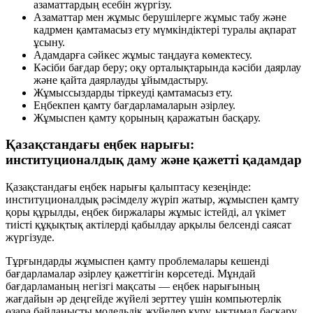
азаматтардың есебін жүргізу.
Азаматтар мен жұмыс берушілерге жұмыс табу және
кадрмен қамтамасыз ету мүмкіндіктері туралы ақпарат
ұсыну.
Адамдарға сәйкес жұмыс таңдауға көмектесу.
Кәсіби бағдар беру; оқу орталықтарында кәсіби даярлау
және қайта даярлауды ұйымдастыру.
Жұмыссыздарды тіркеуді қамтамасыз ету.
Еңбекпен қамту бағдарламаларын әзірлеу.
Жұмыспен қамту қорының қаражатын басқару.
Қазақстандағы еңбек нарығы:
институционалдық даму және қажетті қадамдар
Қазақстандағы еңбек нарығы қалыптасу кезеңінде:
институционалдық рәсімделу жүріп жатыр, жұмыспен қамту
қоры құрылды, еңбек биржалары жұмыс істейді, ал үкімет
тиісті құқықтық актілерді қабылдау арқылы белсенді саясат
жүргізуде.
Тұрғындарды жұмыспен қамту проблемалары кешенді
бағдарламалар әзірлеу қажеттігін көрсетеді. Мұндай
бағдарламаның негізгі мақсаты — еңбек нарығының
жағдайын әр деңгейде жүйелі зерттеу үшін компьютерлік
өзара байланысты модельдік жүйелер құру, ықтимал басқару