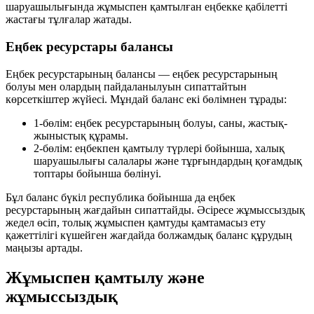
шаруашылығында жұмыспен қамтылған еңбекке қабілетті
жастағы тұлғалар жатады.
Еңбек ресурстары балансы
Еңбек ресурстарының балансы — еңбек ресурстарының
болуы мен олардың пайдаланылуын сипаттайтын
көрсеткіштер жүйесі. Мұндай баланс екі бөлімнен тұрады:
1-бөлім:
еңбек ресурстарының болуы, саны, жастық-
жыныстық құрамы.
2-бөлім:
еңбекпен қамтылу түрлері бойынша, халық
шаруашылығы салалары және тұрғындардың қоғамдық
топтары бойынша бөлінуі.
Бұл баланс бүкіл республика бойынша да еңбек
ресурстарының жағдайын сипаттайды. Әсіресе жұмыссыздық
жедел өсіп, толық жұмыспен қамтуды қамтамасыз ету
қажеттілігі күшейген жағдайда
болжамдық баланс
құрудың
маңызы артады.
Жұмыспен қамтылу және
жұмыссыздық