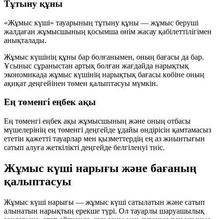
Тұтыну құны
«Жұмыс күші» тауарының тұтыну құны — жұмыс беруші
жалдаған жұмысшының
қосымша өнім
жасау қабілеттілігімен
анықталады.
Жұмыс күшінің құны бар болғанымен, оның
бағасы
да бар.
Ұсыныс сұраныстан артық болған жағдайда нарықтық
экономикада жұмыс күшінің нарықтық бағасы көбіне оның
ақиқат деңгейінен төмен қалыптасуы мүмкін.
Ең төменгі еңбек ақы
Ең төменгі еңбек ақы жұмысшының және оның отбасы
мүшелерінің ең төменгі деңгейде ұдайы өндірісін қамтамасыз
ететін қажетті тауарлар мен қызметтердің ең аз жиынтығын
сатып алуға жеткілікті деңгейде белгіленуі тиіс.
Жұмыс күші нарығы және бағаның
қалыптасуы
Жұмыс күші нарығы — жұмыс күші сатылатын және сатып
алынатын нарықтың ерекше түрі. Ол тауарлы шаруашылық