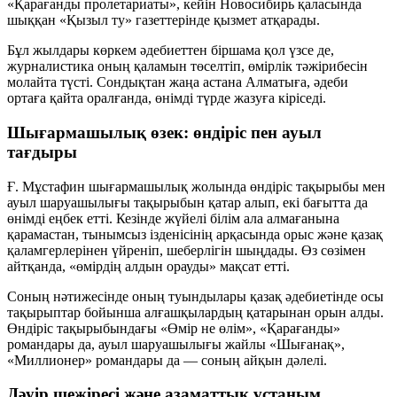
«Қарағанды пролетариаты», кейін Новосибирь қаласында
шыққан «Қызыл ту» газеттерінде қызмет атқарады.
Бұл жылдары көркем әдебиеттен біршама қол үзсе де,
журналистика оның қаламын төселтіп, өмірлік тәжірибесін
молайта түсті. Сондықтан жаңа астана Алматыға, әдеби
ортаға қайта оралғанда, өнімді түрде жазуға кіріседі.
Шығармашылық өзек: өндіріс пен ауыл
тағдыры
Ғ. Мұстафин шығармашылық жолында өндіріс тақырыбы мен
ауыл шаруашылығы тақырыбын қатар алып, екі бағытта да
өнімді еңбек етті. Кезінде жүйелі білім ала алмағанына
қарамастан, тынымсыз ізденісінің арқасында орыс және қазақ
қаламгерлерінен үйреніп, шеберлігін шыңдады. Өз сөзімен
айтқанда, «өмірдің алдын орауды» мақсат етті.
Соның нәтижесінде оның туындылары қазақ әдебиетінде осы
тақырыптар бойынша алғашқылардың қатарынан орын алды.
Өндіріс тақырыбындағы «Өмір не өлім», «Қарағанды»
романдары да, ауыл шаруашылығы жайлы «Шығанақ»,
«Миллионер» романдары да — соның айқын дәлелі.
Дәуір шежіресі және азаматтық ұстаным