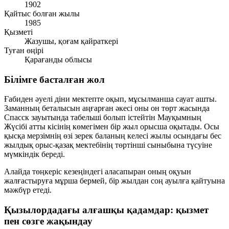
1902
Қайтыс болған жылы
1985
Қызметі
Жазушы, қоғам қайраткері
Туған өңірі
Қарағанды облысы
Білімге басталған жол
Ғабиден әуелі діни мектепте оқып, мұсылманша сауат ашты.
Заманның беталысын аңғарған әкесі оны он төрт жасында
Спасск зауытында табельші болып істейтін Мауқымның
Жүсібі атты кісінің көмегімен бір жыл орысша оқытады. Осы
қысқа мерзімнің өзі зерек баланың келесі жылы осындағы бес
жылдық орыс-қазақ мектебінің төртінші сыныбына түсуіне
мүмкіндік береді.
Алайда төңкеріс кезеңіндегі аласапыран оның оқуын
жалғастыруға мұрша бермей, бір жылдан соң ауылға қайтуына
мәжбүр етеді.
Қызылордадағы алғашқы қадамдар: қызмет
пен сөзге жақындау