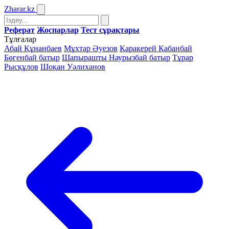
Zharar
.kz
Реферат
Жоспарлар
Тест сұрақтары
Тұлғалар
Абай Құнанбаев
Мұхтар Әуезов
Қаракерей Қабанбай
Бөгенбай батыр
Шапырашты Наурызбай батыр
Тұрар
Рысқұлов
Шоқан Уәлиханов