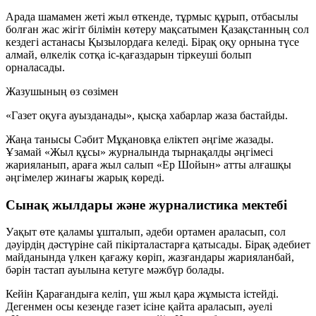
Арада шамамен жеті жыл өткенде, тұрмыс құрып, отбасылы
болған жас жігіт білімін көтеру мақсатымен Қазақстанның сол
кездегі астанасы Қызылордаға келеді. Бірақ оқу орнына түсе
алмай, өлкелік сотқа іс-қағаздарын тіркеуші болып
орналасады.
Жазушының өз сөзімен
«Газет оқуға ауызданады», қысқа хабарлар жаза бастайды.
Жаңа танысы Сәбит Мұқановқа еліктеп әңгіме жазады.
Ұзамай «Жыл құсы» журналында тырнақалды әңгімесі
жарияланып, араға жыл салып «Ер Шойын» атты алғашқы
әңгімелер жинағы жарық көреді.
Сынақ жылдары және журналистика мектебі
Уақыт өте қаламы ұшталып, әдеби ортамен араласып, сол
дәуірдің дәстүріне сай пікірталастарға қатысады. Бірақ әдебиет
майданында үлкен қағажу көріп, жазғандары жарияланбай,
бәрін тастап ауылына кетуге мәжбүр болады.
Кейін Қарағандыға келіп, үш жыл қара жұмыста істейді.
Дегенмен осы кезеңде газет ісіне қайта араласып, әуелі