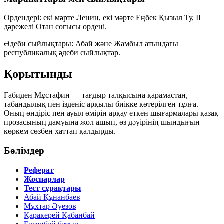
Ордендері:
екі мәрте Ленин, екі мәрте Еңбек Қызыл Ту, II
дәрежелі Отан соғысы ордені.
Әдеби сыйлықтары:
Абай және Жамбыл атындағы
республикалық әдеби сыйлықтар.
Қорытынды
Ғабиден Мұстафин — тағдыр талқысына қарамастан,
табандылық пен ізденіс арқылы биікке көтерілген тұлға.
Оның өндіріс пен ауыл өмірін арқау еткен шығармалары қазақ
прозасының дамуына жол ашып, өз дәуірінің шындығын
көркем сөзбен хаттап қалдырды.
Бөлімдер
Реферат
Жоспарлар
Тест сұрақтары
Абай Құнанбаев
Мұхтар Әуезов
Қаракерей Қабанбай