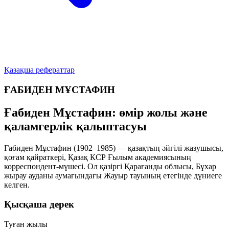
Қазақша рефераттар
ҒАБИДЕН МҰСТАФИН
Ғабиден Мұстафин: өмір жолы және
қаламгерлік қалыптасуы
Ғабиден Мұстафин (1902–1985) — қазақтың әйгілі жазушысы,
қоғам қайраткері, Қазақ КСР Ғылым академиясының
корреспондент-мүшесі. Ол қазіргі Қарағанды облысы, Бұхар
жырау ауданы аумағындағы Жауыр тауының етегінде дүниеге
келген.
Қысқаша дерек
Туған жылы