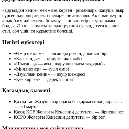
«Дауылдан кейін» мен «Көз көрген» романдары жазушы өмір
сүрген дәуірдің деректі шежіресіне айналды. Ақырын жүріп,
анық басу, әділеттен айнымау — оның өмірлік ұстанымы
болды. Әр шығармасы халқын рухани сусындатуға қызмет
етіп, сол үшін ел құрметіне бөленді.
Негізгі еңбектері
«Өмір не өлім»
— алғашқы романдарының бірі
«Қарағанды»
— өндіріс тақырыбы
«Шығанақ»
— ауыл шаруашылығы тақырыбы
«Миллионер»
— ауыл өмірі
«Дауылдан кейін»
— дәуір шежіресі
«Көз көрген»
— деректі сипат
Қоғамдық қызметі
Қазақстан Жазушылар одағы басқармасының төрағасы
—
екі мәрте
.
Қазақ КСР Жоғарғы Кеңесінің депутаты —
бірнеше рет
.
КСРО Жоғарғы Кеңесінің депутаты —
бір рет
.
Марапаттары мен сыйлықтары