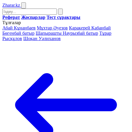
Zharar
.kz
Реферат
Жоспарлар
Тест сұрақтары
Тұлғалар
Абай Құнанбаев
Мұхтар Әуезов
Қаракерей Қабанбай
Бөгенбай батыр
Шапырашты Наурызбай батыр
Тұрар
Рысқұлов
Шоқан Уәлиханов