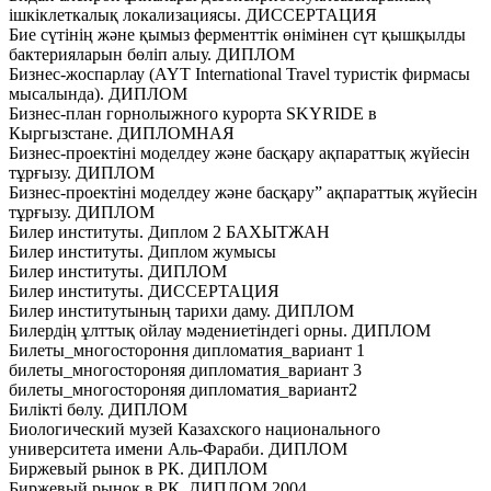
iшкiклеткалық локализациясы. ДИССЕРТАЦИЯ
Бие сүтінің және қымыз ферменттік өнімінен сүт қышқылды
бактерияларын бөліп алыу. ДИПЛОМ
Бизнес-жоспарлау (AYT International Travel туристік фирмасы
мысалында). ДИПЛОМ
Бизнес-план горнолыжного курорта SKYRIDE в
Кыргызстане. ДИПЛОМНАЯ
Бизнес-проектіні моделдеу және басқару ақпараттық жүйесін
тұрғызу. ДИПЛОМ
Бизнес-проектіні моделдеу және басқару” ақпараттық жүйесін
тұрғызу. ДИПЛОМ
Билер институты. Диплом 2 БАХЫТЖАН
Билер институты. Диплом жумысы
Билер институты. ДИПЛОМ
Билер институты. ДИССЕРТАЦИЯ
Билер институтының тарихи даму. ДИПЛОМ
Билердің ұлттық ойлау мәдениетіндегі орны. ДИПЛОМ
Билеты_многостороння дипломатия_вариант 1
билеты_многостороняя дипломатия_вариант 3
билеты_многостороняя дипломатия_вариант2
Билікті бөлу. ДИПЛОМ
Биологический музей Казахского национального
университета имени Аль-Фараби. ДИПЛОМ
Биржевый рынок в РК. ДИПЛОМ
Биржевый рынок в РК. ДИПЛОМ 2004