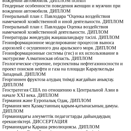
вождении автомобиля. ДИПЛОМ психол
Гендерные особенности поведения женщин и мужчин при
вождении автомобиля. ДИПЛОМ
Генеральный план г. Павлодара “Оценка воздействия
намечаемой хозяйственной и иной деятельности. ДИПЛОМ
Генеральный план г. Павлодара Оценка воздействия
намечаемой хозяйственной деятельности. ДИПЛОМ
Генераторды жөндеудің жаңашаландыру тәсілі. ДИПЛОМ
Геоинформационное моделирование процессов выноса
аэрозолей с осушенного дна аральского моря. ДИПЛОМ
Геоинформационные системы (гис) и их использование в
экотуризме Алматинская область. ДИПЛОМ
Геологическое строение, перспективы нефтегазоносности и
проект поисков нефти и газа на площади Караулкельды
Западный. ДИПЛОМ
Георгиннен фруктоза алудың тиімді жағдайын анықтау.
ДИПЛОМ
Геостратегия США по отношению к Центральной Азии в
начале ХХI века. ДИПЛОМ
Германия және Еуропалық Одақ. ДИПЛОМ
Германия мен Қазақстанның қарым-қатынасының дамуы.
ДИПЛОМ
Германиядағы әлеуметтiк педагогтарды дайындаудың
ерекшелiктерi. ДИССЕРТАЦИЯ
Германиядағы Қараша революциясы. ДИПЛОМ