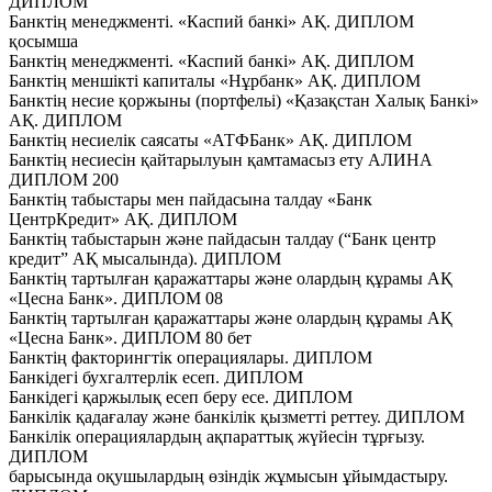
ДИПЛОМ
Банктің менеджменті. «Каспий банкі» АҚ. ДИПЛОМ
қосымша
Банктің менеджменті. «Каспий банкі» АҚ. ДИПЛОМ
Банктің меншікті капиталы «Нұрбанк» АҚ. ДИПЛОМ
Банктің несие қоржыны (портфельі) «Қазақстан Халық Банкі»
АҚ. ДИПЛОМ
Банктің несиелік саясаты «АТФБанк» АҚ. ДИПЛОМ
Банктің несиесін қайтарылуын қамтамасыз ету АЛИНА
ДИПЛОМ 200
Банктің табыстары мен пайдасына талдау «Банк
ЦентрКредит» АҚ. ДИПЛОМ
Банктің табыстарын және пайдасын талдау (“Банк центр
кредит” АҚ мысалында). ДИПЛОМ
Банктің тартылған қаражаттары және олардың құрамы АҚ
«Цесна Банк». ДИПЛОМ 08
Банктің тартылған қаражаттары және олардың құрамы АҚ
«Цесна Банк». ДИПЛОМ 80 бет
Банктің факторингтік операциялары. ДИПЛОМ
Банкідегі бухгалтерлік есеп. ДИПЛОМ
Банкідегі қаржылық есеп беру есе. ДИПЛОМ
Банкілік қадағалау және банкілік қызметті реттеу. ДИПЛОМ
Банкілік операциялардың ақпараттық жүйесін тұрғызу.
ДИПЛОМ
барысында оқушылардың өзіндік жұмысын ұйымдастыру.