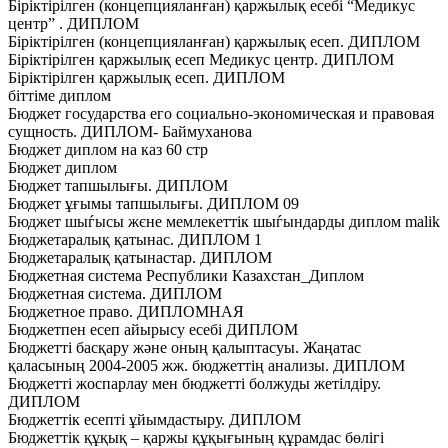
Біріктірілген (концепцияланған) қаржылық есебі “Медикус
центр” . ДИПЛОМ
Біріктірілген (концепцияланған) қаржылық есеп. ДИПЛОМ
Біріктірілген қаржылық есеп Медикус центр. ДИПЛОМ
Біріктірілген қаржылық есеп. ДИПЛОМ
біттіме диплом
Бюджет государства его социально-экономическая и правовая
сущность. ДИПЛОМ- Баймуханова
Бюджет диплом на каз 60 стр
Бюджет диплом
Бюджет тапшылығы. ДИПЛОМ
Бюджет ұғымы тапшылығы. ДИПЛОМ 09
Бюджет шыѓысы жєне мемлекеттік шыѓындарды диплом malik
Бюджетаралық қатынас. ДИПЛОМ 1
Бюджетаралық қатынастар. ДИПЛОМ
Бюджетная система Республики Казахстан_Диплом
Бюджетная система. ДИПЛОМ
Бюджетное право. ДИПЛОМНАЯ
Бюджетпен есеп айырысу есебі ДИПЛОМ
Бюджетті басқару және оның қалыптасуы. Жаңатас
қаласының 2004-2005 жж. бюджеттің анализы. ДИПЛОМ
Бюджетті жоспарлау мен бюджетті болжуды жетілдіру.
ДИПЛОМ
Бюджеттік есепті ұйымдастыру. ДИПЛОМ
Бюджеттік құқық – қаржы құқығының құрамдас бөлігі