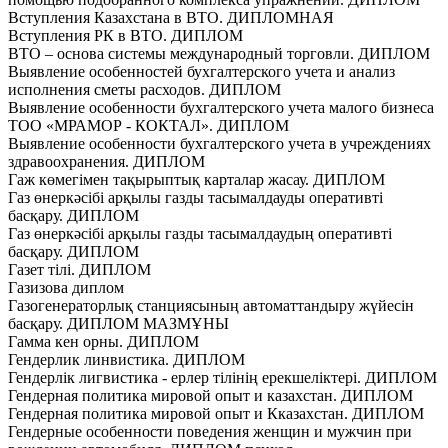
Вступления Казахстана в ВТО. ДИПЛОМНАЯ
Вступления РК в ВТО. ДИПЛОМ
ВТО – основа системы международный торговли. ДИПЛОМ
Выявление особенностей бухгалтерского учета и анализ
исполнения сметы расходов. ДИПЛОМ
Выявление особенности бухгалтерского учета малого бизнеса
ТОО «МРАМОР - КОКТАЛ». ДИПЛОМ
Выявление особенности бухгалтерского учета в учреждениях
здравоохранения. ДИПЛОМ
Гаж көмегімен тақырыптық карталар жасау. ДИПЛОМ
Газ өнеркәсібі арқылы газды тасымалдауды оперативті
басқару. ДИПЛОМ
Газ өнеркәсібі арқылы газды тасымалдаудың оперативті
басқару. ДИПЛОМ
Газет тілі. ДИПЛОМ
Газизова диплом
Газогенераторлық станциясының автоматтандыру жүйесін
басқару. ДИПЛОМ МАЗМҰНЫ
Гамма кен орны. ДИПЛОМ
Гендерлик линвистика. ДИПЛОМ
Гендерлік лигвистика - ерлер тілінің ерекшеліктері. ДИПЛОМ
Гендерная политика мировой опыт и казахcтан. ДИПЛОМ
Гендерная политика мировой опыт и Кказахcтан. ДИПЛОМ
Гендерные особенности поведения женщин и мужчин при