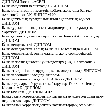
ДИПЛОМ Жоспар-АСЕЛЬ
Банк имиджінің қалыптасуы .ДИПЛОМ
Банк клиенттерінің несиелік қабілеті және оны бағалау
«Альянсбанк» АҚ. ДИПЛОМ 09
Банк қаржылық тұрақтылығының ақпараттық жүйесі .
ДИПЛОМ
Банк құрылтайшылары мен акционерлерінің құқықтық
мәртебесі. ДИПЛОМ
Банк қызметін ұйымдастыру - Халық Банкі ААҚ-ны талдау.
ДИПЛОМ
Банк мендежменті. ДИПЛОМ
Банк менеджменті Халық Банкі АҚ мысалында.ДИПЛОМ
Банк менеджменті, оның мазмұны және ерекшеліктері.
ДИПЛОМ
Банк несиелік қызметін ұйымдастыру (АҚ ''Нефтебанк'').
ДИПЛОМ
Банк өтімділігі және пруденциялық операциялар. ДИПЛОМ
Банк персоналын басқару. Диплом2
Банк персоналын басқару.«БТА Банк» ДИПЛОМ
Банк ссудаларын беру және қайтару тәртiбi «Банк Центр
Кредит» АҚ. ДИПЛОМ
Банк тәуекелі. ДИПЛОМ14.02
Банкаралық корреспонденттік қатынастар және олардың даму
перспективалары. ДИПЛОМ
Банкаралық корреспонденттік қатынастардың есебі мен