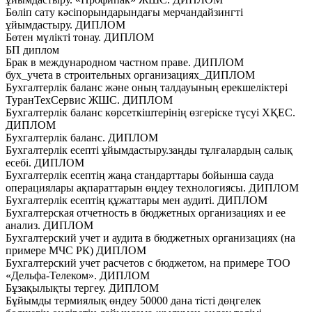
Бөліп сату кәсіпорындарындағы мерчандайзингті
ұйымдастыру. ДИПЛОМ
Бөтен мүлікті тонау. ДИПЛОМ
БП диплом
Брак в международном частном праве. ДИПЛОМ
бух_учета в строительных организациях_ДИПЛОМ
Бухгалтерлік баланс және оның талдауының ерекшеліктері
ТуранТехСервис ЖШС. ДИПЛОМ
Бухгалтерлік баланс көрсеткіштерінің өзгеріске түсуі ХҚЕС.
ДИПЛОМ
Бухгалтерлік баланс. ДИПЛОМ
Бухгалтерлік есепті ұйымдастыру.заңды тұлғалардың салық
есебі. ДИПЛОМ
Бухгалтерлік есептің жаңа стандарттары бойынша сауда
операциялары ақпараттарын өңдеу технологиясы. ДИПЛОМ
Бухгалтерлік есептің құжаттары мен аудиті. ДИПЛОМ
Бухгалтерская отчетность в бюджетных организациях и ее
анализ. ДИПЛОМ
Бухгалтерский учет и аудита в бюджетных организациях (на
примере МЧС РК) ДИПЛОМ
Бухгалтерский учет расчетов с бюджетом, на примере ТОО
«Дельфа-Телеком». ДИПЛОМ
Бұзақылықты тергеу. ДИПЛОМ
Бұйымды термиялық өндеу 50000 дана тісті дөңгелек