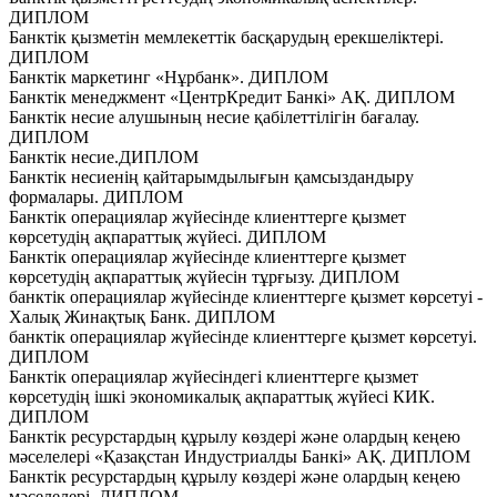
ДИПЛОМ
Банктік қызметін мемлекеттік басқарудың ерекшеліктері.
ДИПЛОМ
Банктік маркетинг «Нұрбанк». ДИПЛОМ
Банктік менеджмент «ЦентрКредит Банкі» АҚ. ДИПЛОМ
Банктік несие алушының несие қабілеттілігін бағалау.
ДИПЛОМ
Банктік несие.ДИПЛОМ
Банктік несиенің қайтарымдылығын қамсыздандыру
формалары. ДИПЛОМ
Банктік операциялар жүйесінде клиенттерге қызмет
көрсетудің ақпараттық жүйесі. ДИПЛОМ
Банктік операциялар жүйесінде клиенттерге қызмет
көрсетудің ақпараттық жүйесін тұрғызу. ДИПЛОМ
банктік операциялар жүйесінде клиенттерге қызмет көрсетуі -
Халық Жинақтық Банк. ДИПЛОМ
банктік операциялар жүйесінде клиенттерге қызмет көрсетуі.
ДИПЛОМ
Банктік операциялар жүйесіндегі клиенттерге қызмет
көрсетудің ішкі экономикалық ақпараттық жүйесі КИК.
ДИПЛОМ
Банктік ресурстардың құрылу көздері және олардың кеңею
мәселелері «Қазақстан Индустриалды Банкі» АҚ. ДИПЛОМ
Банктік ресурстардың құрылу көздері және олардың кеңею
мәселелері. ДИПЛОМ