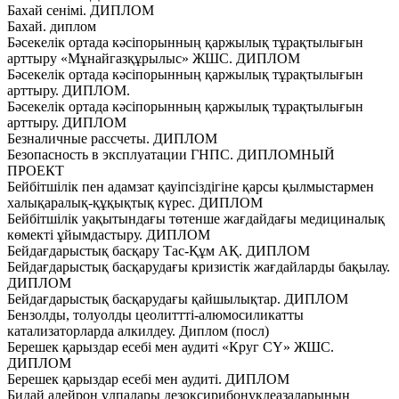
Бахай сенімі. ДИПЛОМ
Бахай. диплом
Бәсекелік ортада кәсіпорынның қаржылық тұрақтылығын
арттыру «Мұнайгазқұрылыс» ЖШС. ДИПЛОМ
Бәсекелік ортада кәсіпорынның қаржылық тұрақтылығын
арттыру. ДИПЛОМ.
Бәсекелік ортада кәсіпорынның қаржылық тұрақтылығын
арттыру. ДИПЛОМ
Безналичные рассчеты. ДИПЛОМ
Безопасность в эксплуатации ГНПС. ДИПЛОМНЫЙ
ПРОЕКТ
Бейбітшілік пен адамзат қауіпсіздігіне қарсы қылмыстармен
халықаралық-құқықтық күрес. ДИПЛОМ
Бейбітшілік уақытындағы төтенше жағдайдағы медициналық
көмекті ұйымдастыру. ДИПЛОМ
Бейдағдарыстық басқару Тас-Құм АҚ. ДИПЛОМ
Бейдағдарыстық басқарудағы кризистік жағдайларды бақылау.
ДИПЛОМ
Бейдағдарыстық басқарудағы қайшылықтар. ДИПЛОМ
Бензолды, толуолды цеолиттті-алюмосиликатты
катализаторларда алкилдеу. Диплом (посл)
Берешек қарыздар есебі мен аудиті «Круг СҮ» ЖШС.
ДИПЛОМ
Берешек қарыздар есебі мен аудиті. ДИПЛОМ
Бидай алейрон ұлпалары дезоксирибонуклеазаларының