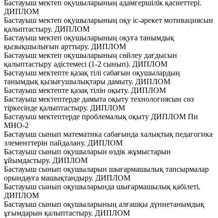
Бастауыш мектеп оқушыларының адамгершілік қасиеттері.
ДИПЛОМ
Бастауыш мектеп оқушыларының оқу іс-әрекет мотивациясын
қалыптастыру. ДИПЛОМ
Бастауыш мектеп оқушыларының оқуға танымдық
қызықшылығын арттыру. ДИПЛОМ
Бастауыш мектеп оқушыларының сөйлеу дағдысын
қалыптастыру әдiстемесi (1-2 сынып). ДИПЛОМ
Бастауыш мектепте қазақ тілі сабағын оқушылардың
танымдық қызығушылықтары дамыту. ДИПЛОМ
Бастауыш мектепте қазақ тілін оқыту. ДИПЛОМ
Бастауыш мектептерде дамыта оқыту технологиясын сөз
тіркесінде қалыптастыру. ДИПЛОМ
Бастауыш мектептерде проблемалық оқыту ДИПЛОМ Пи
МНО-2
Бастауыш сынып математика сабағында халықтық педагогика
элементтерін пайдалану. ДИПЛОМ
Бастауыш сынып оқушыларын өздік жұмыстарын
ұйымдастыру. ДИПЛОМ
Бастауыш сынып оқушыларын шығармашылық тапсырмалар
орындауға машықтандыру. ДИПЛОМ
Бастауыш сынып оқушыларында шығармашылық қабілеті.
ДИПЛОМ
Бастауыш сынып оқушыларының алғашқы дүниетанымдық
ұғымдарын қалыптастыру. ДИПЛОМ