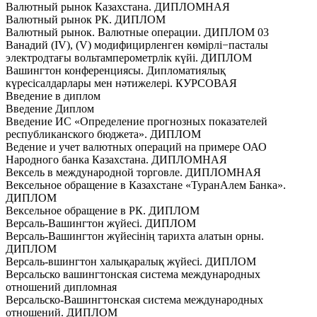
Валютный рынок Казахстана. ДИПЛОМНАЯ
Валютный рынок РК. ДИПЛОМ
Валютный рынок. Валютные операции. ДИПЛОМ 03
Ванадий (IV), (V) модифицирленген көмірлі−пасталы
электродтағы вольтамперометрлік күйі. ДИПЛОМ
Вашингтон конференциясы. Дипломатиялық
күресісалдарлары мен нәтижелері. КУРСОВАЯ
Введение в диплом
Введение Диплом
Введение ИС «Определение прогнозных показателей
республиканского бюджета». ДИПЛОМ
Ведение и учет валютных операций на примере ОАО
Народного банка Казахстана. ДИПЛОМНАЯ
Вексель в международной торговле. ДИПЛОМНАЯ
Вексельное обращение в Казахстане «ТуранАлем Банка».
ДИПЛОМ
Вексельное обращение в РК. ДИПЛОМ
Версаль-Вашингтон жүйесі. ДИПЛОМ
Версаль-Вашингтон жүйесінің тарихта алатын орны.
ДИПЛОМ
Версаль-вшингтон халықаралық жүйесі. ДИПЛОМ
Версальско вашингтонская система международных
отношений дипломная
Версальско-Вашингтонская система международных
отношений. ДИПЛОМ