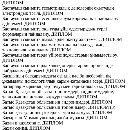
ДИПЛОМ
Бастауыш сыныпта геометриялық денелердің оқытудың
электрондық тәсілі. ДИПЛОМ
Бастауыш сыныпта есеп шығаруда көрнекілікті пайдалану
әдістемесі. ДИПЛОМ
Бастауыш сыныпта оқытуды ұйымдастырудың түрлі
формаларын пайдалану. ДИПЛОМ
Бастауыш сыныпта шамаларды оқыту әдістемесі. ДИПЛОМ
Бастауыш сыныптарда математиканы оқытуда жаңа
технологияны қолдану. ДИПЛОМ
Бастауыш сыныптарда үйірме жұмыстарын ұйымдастыру.
ДИПЛОМ
Бастауыш сыныптарда халық өнерін тәрбие процесінде
пайдалану әдістемесі. ДИПЛОМ
Басшының басқаруындағы өзіндік кәсіби шеберлігінің
ұжымдағы психологиялық қарым-қатынасқа әсері. ДИПЛОМ
Батырлар жырының зерттелуі мен тарихилылығы. ДИПЛОМ
Батыс Қазақстан облысы топонимдері, гидронимдеріне,
тарихи-лингвистикалық құрылымы. ДИПЛОМ
Батыс Қазақстан облысының гидронимдері. ДИПЛОМ
Батыс Қазақстан облысының топонимдер. ДИПЛОМ (3)
Батыс қазақстанның іскерлік туризм дамуы. ДИПЛОМ
Бауыржан Момышұлының әдеби мұрасы. ДИПЛОМ
Бахаи в казахстане. ДИПЛОМ
Бахаи сенiмi. ДИПЛОМ