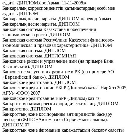
аудиті. ДИПЛОМ.doc Арман 11-11-2008ж
Банкаралық корреспонденттік қатынастардың есебі мен
аудиті. ДИПЛОМ
Банкаралық несие нарығы. ДИПЛОМ перевод Алмаз
Банкаралық несие нарығы. ДИПЛОМ
Банковская система Казахстана в обеспечении
экономического роста. ДИПЛОМ
Банковская система Республики Казахстан финансово-
экономическая и правовая характеристика. ДИПЛОМ
Банковская система. ДИПЛОМ
Банковская система. ДИПЛОМНАЯ
Банковские риски и управление ими (на примере Банк
Каспийский). ДИПЛОМ
Банковские услуги и их развитие в РК (на примере АО
«Евразийский банк»). ДИПЛОМ
Банковское кредитовани. ДИПЛОМ
Банковское кредитование ЕБРР (Диплом) каз-яз НарХоз 2005,
АГУ(4-ФЭФ) 2007
Банковское кредитование ЕБРР (Диплом) каз-яз
Банкротство коммерческих юридических лиц. ДИПЛОМ
Банкротство. ДИПЛОМ
Банкроттық және кәсіпорынды антикризистік басқару
негіздері (ЖШС «Автоматика Сервис» мысалында).
ДИПЛОМ 07
Банкроттық және фирманың қаражаттарын басқару саясаты