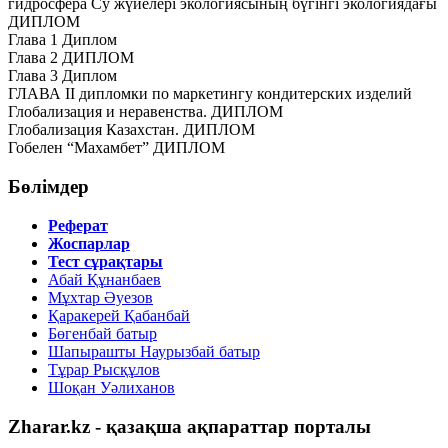
гидросфера Су жүйелері экологиясының бүгінгі экологиядағы
ДИПЛОМ
Глава 1 Диплом
Глава 2 ДИПЛОМ
Глава 3 Диплом
ГЛАВА II дипломки по маркетингу кондитерских изделий
Глобализация и неравенства. ДИПЛОМ
Глобализация Казахстан. ДИПЛОМ
Гобелен “Махамбет” ДИПЛОМ
Бөлімдер
Реферат
Жоспарлар
Тест сұрақтары
Абай Құнанбаев
Мұхтар Әуезов
Қаракерей Қабанбай
Бөгенбай батыр
Шапырашты Наурызбай батыр
Тұрар Рысқұлов
Шоқан Уәлиханов
Zharar.kz - қазақша ақпараттар порталы