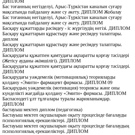
ДИПЛОМ
Бас тоғанның негізделуі, Арыс-Түркістан каналын суғару
мақсатында пайдалану және су әкету. ДИПЛОМ Жобалау
Бас тоғанның негізделуі, Арыс-Түркістан каналын суғару
мақсатында пайдалану және су әкету. ДИПЛОМ
Басқару құжаттарды рәсімдеу - іс жүргізудің негізі. ДИПЛОМ
Басқару құжаттарын құрастыру және ресімдеу талаптары.
диплом
Басқару құжаттарын құрастыру және ресімдеу талаптары.
ДИПЛОМ
Басқарудағы құжатпен қамтудағы ақпаратты қорғау тәсілдері
(Жетісу ауданы әкімшілігі). ДИПЛОМ
Басқарудағы құжатпен қамтудағы ақпаратты қорғау тәсілдері.
ДИПЛОМ
Басқарудағы уәждемелік (мотивациялық) теорияларды
қолдану «Эмити» фармацевт фирмасы. ДИПЛОМ 09
Басқарудың уәждемелік (мотивация) теориясы және оны
күнделікті жағдайда қолдану «Эмити» фирмасы. ДИПЛОМ
Баспасөздегі ұлт тұлғалары туралы жарияланымдар.
ДИПЛОМ
бастауыш мектеп диплом (педагогика)
Бастауыш мектеп оқушыларын оқыту процесінде бағалауды
психологиялық ерекшеліктері. ДИПЛОМ
Бастауыш мектеп оқушыларын оқыту процесінде бағалаудың
психологиялық ерекшеліктері. ДИПЛОМ