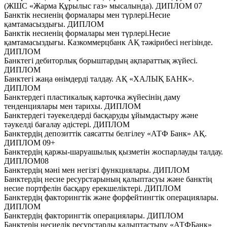
(ЖШС «Жарма Құрылыс газ» мысалында). ДИПЛОМ 07
Банктiк несиенiң формалары мен түрлерi.Несие
қамтамасыздығы. ДИПЛОМ
Банктiк несиенiң формалары мен түрлерi.Несие
қамтамасыздығы. Казкоммерцбанк АҚ тәжірибесі негізінде.
ДИПЛОМ
Банктегі дебиторлық борыштардың ақпараттық жүйесі.
ДИПЛОМ
Банктегі жаңа өнімдерді талдау. АҚ «ХАЛЫҚ БАНК».
ДИПЛОМ
Банктердегі пластикалық карточка жүйесінің даму
тенденциялары мен тарихы. ДИПЛОМ
Банктердегі тәуекелдерді басқаруды ұйымдастыру және
тәукелді бағалау әдістері. ДИПЛОМ
Банктердің депозиттік саясатты белгілеу «АТФ Банк» АҚ.
ДИПЛОМ 09+
Банктердің қаржы-шаруашылық қызметін жоспарлауды талдау.
ДИПЛОМ08
Банктердің мәні мен негізгі функциялары. ДИПЛОМ
Банктердің несие ресурстарының қалыптасуы және банктің
несие портфелін басқару ерекшеліктері. ДИПЛОМ
Банктердің факторингтік және форфейтингтік операциялары.
ДИПЛОМ
Банктердің факторингтік операциялары. ДИПЛОМ
Банктерің несиелік ресурстарды қалыптастыру «АТФБанк»