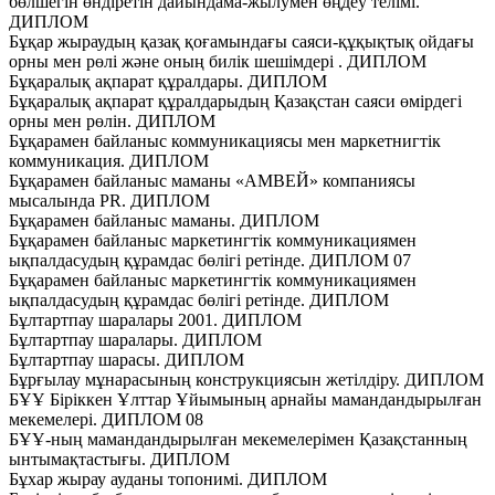
бөлшегін өндіретін дайындама-жылумен өңдеу телімі.
ДИПЛОМ
Бұқар жыраудың қазақ қоғамындағы саяси-құқықтық ойдағы
орны мен рөлі және оның билік шешімдері . ДИПЛОМ
Бұқаралық ақпарат құралдары. ДИПЛОМ
Бұқаралық ақпарат құралдарыдың Қазақстан саяси өмірдегі
орны мен рөлін. ДИПЛОМ
Бұқарамен байланыс коммуникациясы мен маркетнигтік
коммуникация. ДИПЛОМ
Бұқарамен байланыс маманы «АМВЕЙ» компаниясы
мысалында PR. ДИПЛОМ
Бұқарамен байланыс маманы. ДИПЛОМ
Бұқарамен байланыс маркетингтік коммуникациямен
ықпалдасудың құрамдас бөлігі ретінде. ДИПЛОМ 07
Бұқарамен байланыс маркетингтік коммуникациямен
ықпалдасудың құрамдас бөлігі ретінде. ДИПЛОМ
Бұлтартпау шаралары 2001. ДИПЛОМ
Бұлтартпау шаралары. ДИПЛОМ
Бұлтартпау шарасы. ДИПЛОМ
Бұрғылау мұнарасының конструкциясын жетілдіру. ДИПЛОМ
БҰҰ Біріккен Ұлттар Ұйымының арнайы мамандандырылған
мекемелері. ДИПЛОМ 08
БҰҰ-ның мамандандырылған мекемелерімен Қазақстанның
ынтымақтастығы. ДИПЛОМ
Бұхар жырау ауданы топонимі. ДИПЛОМ