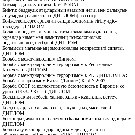
Бисмарк дипломатиясы. КУСРОВАЯ
Биіктік белдеулік атауларының ғылыми негізі мен халықтық
атаулардың сәйкестілігі. ДИПЛОМ физ геогр
Бойжеткендерге арналған сәндік костюмнің тігілу әдіс-
тәсілдері. ДИПЛОМ
Болашақ педагог маман тұлғасын заманауи ақпараттық
құралдар көмегімен дамытудың психологиялық-
педагогикалық негіздері. ДИПЛОМ
Болымсыз мағынаның эмоционалды-экспрессивті сипаты.
ДИПЛОМ
Борьба с международным (Диплом)
Борьба с международным терроризмом в Республике
Казахстан. ДИПЛОМ
Борьба с международным терроризмом в РК. ДИПЛОМНАЯ
Борьба с терроизмом Каз-яз (Диплом) КазГУ 2007
Борьба СССР за коллективную безопасность в Европе и ее
уроки (1933-1935 гг.). ДИПЛОМ
Босқындар мәртебесін халықаралық - құқықтық реттеу.
ДИПЛОМ
Босқындардың халықаралық – құқықтық мәселелері.
ДИПЛОМ
Бостандық ауданының әлеуметтік-экономикасын жандандыру.
ДИПЛОМ
Бөліп сату кәсіпорындарындағы мерчандайзингті
ұйымдастыру. «Профипак» ЖШС. ДИПЛОМ