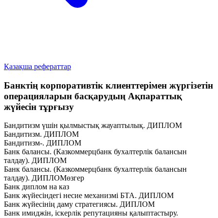
Қазақша рефераттар
Банктің корпоративтік клиенттерімен жүргізетін
операцияларын басқарудың Ақпараттық
жүйесін тұрғызу
Бандитизм үшін қылмыстық жауаптылық. ДИПЛОМ
Бандитизм. ДИПЛОМ
Бандитизм-. ДИПЛОМ
Банк балансы. (Казкоммерцбанк бухалтерлік балансын
талдау). ДИПЛОМ
Банк балансы. (Казкоммерцбанк бухалтерлік балансын
талдау). ДИПЛОМөзгер
Банк диплом на каз
Банк жүйесіндегі несие механизмі БТА. ДИПЛОМ
Банк жүйесінің даму стратегиясы. ДИПЛОМ
Банк имиджін, іскерлік репутацияны қалыптастыру.