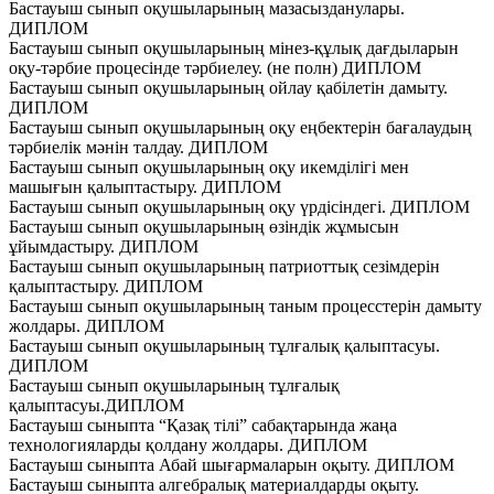
Бастауыш сынып оқушыларының мазасызданулары.
ДИПЛОМ
Бастауыш сынып оқушыларының мінез-құлық дағдыларын
оқу-тәрбие процесінде тәрбиелеу. (не полн) ДИПЛОМ
Бастауыш сынып оқушыларының ойлау қабілетін дамыту.
ДИПЛОМ
Бастауыш сынып оқушыларының оқу еңбектерiн бағалаудың
тәрбиелiк мәнiн талдау. ДИПЛОМ
Бастауыш сынып оқушыларының оқу икемділігі мен
машығын қалыптастыру. ДИПЛОМ
Бастауыш сынып оқушыларының оқу үрдісіндегі. ДИПЛОМ
Бастауыш сынып оқушыларының өзіндік жұмысын
ұйымдастыру. ДИПЛОМ
Бастауыш сынып оқушыларының патриоттық сезімдерін
қалыптастыру. ДИПЛОМ
Бастауыш сынып оқушыларының таным процесстерін дамыту
жолдары. ДИПЛОМ
Бастауыш сынып оқушыларының тұлғалық қалыптасуы.
ДИПЛОМ
Бастауыш сынып оқушыларының тұлғалық
қалыптасуы.ДИПЛОМ
Бастауыш сыныпта “Қазақ тілі” сабақтарында жаңа
технологияларды қолдану жолдары. ДИПЛОМ
Бастауыш сыныпта Абай шығармаларын оқыту. ДИПЛОМ
Бастауыш сыныпта алгебралық материалдарды оқыту.