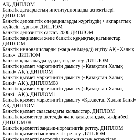
АҚ. ДИПЛОМ
Банктік дағдарыстың институционалды аспектілері.
ДИПЛОМ
Банктік депозиттік операцияларды жүргізудің + ақпараттық
жүйесін тұрғызу. ДИПЛОМ
Банктік депозиттік саясат. 2006 ДИПЛОМ
Банктік заңнамасы және банктік құқықтық қатынастар.
ДИПЛОМ
Банктік инновацияларды (жаңа өнімдерді) еңгізу АҚ «Халық
Банк». ДИПЛОМ
Банктік қадағалауды құқықтық реттеу. ДИПЛОМ
Банктік қызмет маркетингін дамыту («Қазақстан Халық
Банкі» АҚ ). ДИПЛОМ
Банктік қызмет маркетингін дамыту («Қазақстан Халық
Банкі» АҚ ). ДИПЛОМ08
Банктік қызмет маркетингін дамыту («Қазақстан Халық
Банкі» АҚ ). ДИПЛОМ1
Банктік қызмет маркетингін дамыту «Қазақстан Халық Банкі»
АҚ. ДИПЛОМ
Банктік қызмет саласындағы қылмыстар. ДИПЛОМ
Банктік қызметтер шетелдік және қазақстандық тәжірибесі.
ДИПЛОМ 08
Банктік қызметті заңдық-нормативтік реттеу. ДИПЛОМ
Банктік қызметті мемлекеттік реттеу. ДИПЛОМ
Банктік қызметті реттеудің экономикалық аспектілер.