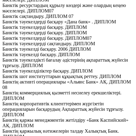
Банктік ресурстардың құрылу көздері және олардың кеңею
мәселелері. ДИПЛОМ07
Банктік сақтандыру. ДИПЛОМ 07
Банктік тәуекелдерді басқару «Дана банк» . ДИПЛОМ
Банктік тәуекелдерді басқару. ДИПЛОМ
Банктік тәуекелдерді басқару. ДИПЛОМ
Банктік тәуекелдерді басқару. ДИПЛОМ07
Банктік тәуекелдерді сақтандыру. ДИПЛОМ
Банктік тәуекелді басқару. 2006 ДИПЛОМ
Банктік тәуекелді басқару. ДИПЛОМ
Банктік тәуекелдікті бағалау әдістерінің ақпараттық жүйесін
тұрғызу. ДИПЛОМ
Банктік тәуекелділіктер басқару. ДИПЛОМ
Банктік шот институттарын құқықтық реттеу. ДИПЛОМ
Банктің активтi операциялары «Альянс Банк» АҚ. ДИПЛОМ
08
Банктің коммерциялық қызметті несиелеу ерекшеліктері.
ДИПЛОМ
Банктің корпоративтік клиенттерімен жүргізетін
операцияларын басқарудың Ақпараттық жүйесін тұрғызу.
ДИПЛОМ
Банктің қаржы менеджментін жетілдіру «Банк Каспийский»
АҚ. ДИПЛОМ
Банктің қаржылық нәтижелерін талдау Халықтық Банк.