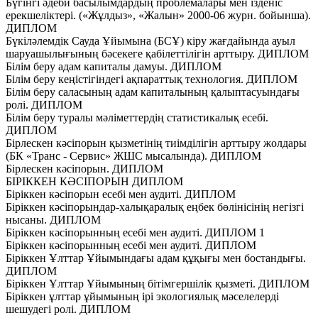
Бүгінгі әдеби басылымдардың проблемалары мен ізденіс
ерекшеліктері. («Жұлдыз», «Жалын» 2000-06 журн. бойынша).
ДИПЛОМ
Бүкіләлемдік Сауда Ұйымына (БСҰ) кіру жағдайында ауыл
шаруашылығының бәсекеге қабілеттілігін арттыру. ДИПЛОМ
Білім беру адам капиталы дамуы. ДИПЛОМ
Білім беру кеңістігіндегі ақпараттық технология. ДИПЛОМ
Білім беру саласының адам капиталының қалыптасуындағы
ролі. ДИПЛОМ
Білім беру туралы мәліметтердің статистикалық есебі.
ДИПЛОМ
Бірлескен кәсіпорын қызметінің тиімділігін арттыру жолдары
(БК «Транс - Сервис» ЖШС мысалында). ДИПЛОМ
Бірлескен кәсіпорын. ДИПЛОМ
БІРІККЕН КӘСІПОРЫН ДИПЛОМ
Біріккен кәсіпорын есебі мен аудиті. ДИПЛОМ
Біріккен кәсіпорындар-халықаралық еңбек бөлінісінің негізгі
нысаны. ДИПЛОМ
Біріккен кәсіпорынның есебі мен аудиті. ДИПЛОМ 1
Біріккен кәсіпорынның есебі мен аудиті. ДИПЛОМ
Біріккен Ұлттар Ұйымындағы адам құқығы мен бостандығы.
ДИПЛОМ
Біріккен Ұлттар Ұйымының бітімгершілік қызметі. ДИПЛОМ
Біріккен ұлттар ұйымының ірі экологиялық мәселелерді
шешудегі ролі. ДИПЛОМ