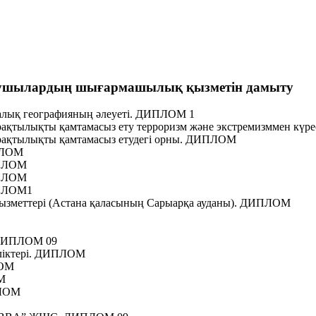
қушылардың шығармашылық қызметін дамыту
алық географияның әлеуеті. ДИПЛОМ 1
тұрақтылықты қамтамасыз ету терроризм және экстремизммен к
тұрақтылықты қамтамасыз етудегі орны. ДИПЛОМ
ИПЛОМ
ИПЛОМ
ИПЛОМ
ИПЛОМ1
қызметтері (Астана қаласының Сарыарқа ауданы). ДИПЛОМ
. ДИПЛОМ 09
еліктері. ДИПЛОМ
ЛОМ
М
ПЛОМ