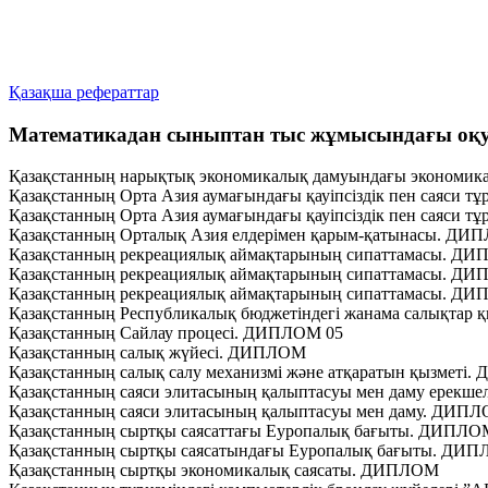
Қазақша рефераттар
Математикадан сыныптан тыс жұмысындағы о
Қазақстанның нарықтық экономикалық дамуындағы экономик
Қазақстанның Орта Азия аумағындағы қауіпсіздік пен саяси 
Қазақстанның Орта Азия аумағындағы қауіпсіздік пен саяси 
Қазақстанның Орталық Азия елдерімен қарым-қатынасы. Д
Қазақстанның рекреациялық аймақтарының cипаттамасы. Д
Қазақстанның рекреациялық аймақтарының сипаттамасы. Д
Қазақстанның рекреациялық аймақтарының сипаттамасы. Д
Қазақстанның Республикалық бюджетіндегі жанама салықтар 
Қазақстанның Сайлау процесі. ДИПЛОМ 05
Қазақстанның салық жүйесі. ДИПЛОМ
Қазақстанның салық салу механизмі және атқаратын қызметі
Қазақстанның саяси элитасының қалыптасуы мен даму ерекш
Қазақстанның саяси элитасының қалыптасуы мен даму. ДИП
Қазақстанның сыртқы саясаттағы Еуропалық бағыты. ДИПЛО
Қазақстанның сыртқы саясатындағы Еуропалық бағыты. ДИ
Қазақстанның сыртқы экономикалық саясаты. ДИПЛОМ