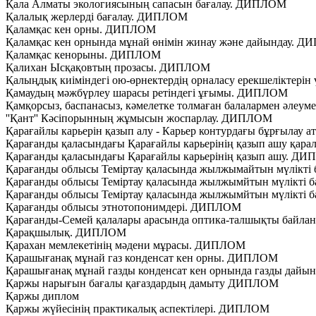
Қала Алматы экологиясының сапасын бағалау. ДИПЛОМ
Қалалық жерлерді бағалау. ДИПЛОМ
Қаламқас кен орны. ДИПЛОМ
Қаламқас кен орнында мұнай өнімін жинау және дайындау. 
Қаламқас кенорыны. ДИПЛОМ
Қалихан Ысқақовтың прозасы. ДИПЛОМ
Қалыңдық киіміндегі ою-өрнектердің орналасу ерекшеліктері
Қамаудың мәжбүрлеу шарасы ретіндегі ұғымы. ДИПЛОМ
Қамқорсыз, баспанасыз, кәмелетке толмаған балалармен әле
''Қант'' Кәсіпорынның жұмысын жоспарлау. ДИПЛОМ
Қарағайлы карьерін қазып алу - Карьер контурдағы бұрғыла
Қарағанды қаласындағы Қарағайлы карьерінің қазып ашу қар
Қарағанды қаласындағы Қарағайлы карьерінің қазып ашу. Д
Қарағанды облысы Теміртау қаласында жылжымайтын мүлікті
Қарағанды облысы Теміртау қаласында жылжымйтын мүлікті 
Қарағанды облысы Теміртау қаласында жылжымйтын мүлікті б
Қарағанды облысы этнотопонимдері. ДИПЛОМ
Қарағанды-Семей қалалары арасында оптика-талшықты байла
Қарақшылық. ДИПЛОМ
Қарахан мемлекетінің мәдени мұрасы. ДИПЛОМ
Қарашығанақ мұнай газ конденсат кен орны. ДИПЛОМ
Қарашығанақ мұнай газды конденсат кен орнында газды дайын
Қаржы нарығын бағалы қағаздардың дамыту ДИПЛОМ
Қаржы диплом
Қаржы жүйесінің практикалық аспектілері. ДИПЛОМ