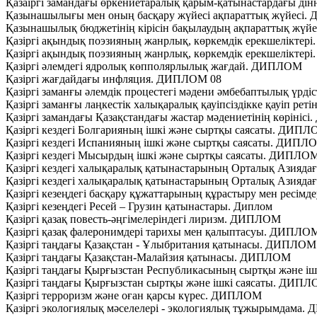
Қазаіргі замандағы өркениетаралық қарым-қатынастардағы ді
Қазынашылығы мен оның басқару жүйесi ақпараттық жүйесі
Қазынашылық бюджетінің кірісін бақылаудың ақпараттық жү
Қазіргі ақындық поэзияның жанрлық, көркемдік ерекшелікте
Қазіргі ақындық поэзияның жанрлық, көркемдік ерекшелікте
Қазіргі әлемдегі ядролық көпполярлылық жағдай. ДИПЛОМ
Қазіргі жағдайдағы инфляция. ДИПЛОМ 08
Қазіргі заманғы әлемдік процестегі мәдени әмбебаптылық үрді
Қазіргі заманғы лаңкестік халықаралық қауіпсіздікке қауіп р
Қазіргі замандағы Қазақстандағы жастар мәдениетінің көріні
Қазіргі кездегі Болгарияның ішкі және сыртқы саясаты. ДИП
Қазіргі кездегі Испанияның ішкі және сыртқы саясаты. ДИПЛ
Қазіргі кездегі Мысырдың ішкі және сыртқы саясаты. ДИПЛО
Қазіргі кездегі халықаралық қатынастарының Орталық Азияд
Қазіргі кездегі халықаралық қатынастарының Орталық Азияд
Қазіргі кезеңдегі басқару құжаттарының құрастыру мен ресі
Қазіргі кезеңдегі Ресей – Грузин қатынастары. Диплом
Қазіргі қазақ повесть-әңгімелеріндегі лиризм. ДИПЛОМ
Қазіргі қазақ фалеронимдері тарихы мен қалыптасуы. ДИПЛО
Қазіргі таңдағы Қазақстан - Ұлыбритания қатынасы. ДИПЛОМ
Қазіргі таңдағы Қазақстан-Малайзия қатынасы. ДИПЛОМ
Қазіргі таңдағы Қырғызстан Республикасының сыртқы және і
Қазіргі таңдағы Қырғызстан сыртқы және ішкі саясаты. ДИПЛ
Қазіргі терроризм және оған қарсы күрес. ДИПЛОМ
Қазіргі экологиялық мәселелері - экологиялық тұжырымдама