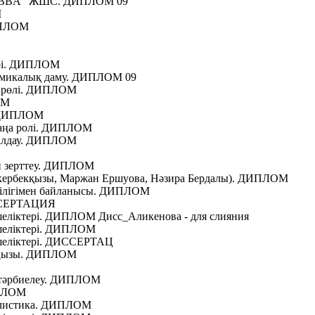
і ”ABBA” ЖШС. ДИПЛОМ 09
М
ИПЛОМ
ері. ДИПЛОМ
номикалық даму. ДИПЛОМ 09
н рөлі. ДИПЛОМ
ОМ
. ДИПЛОМ
жаңа ролі. ДИПЛОМ
талдау. ДИПЛОМ
ін зерттеу. ДИПЛОМ
скербекқызы, Маржан Ершуова, Нәзира Бердалы). ДИПЛОМ
ділігімен байланысы. ДИПЛОМ
ИССЕРТАЦИЯ
кшеліктері. ДИПЛОМ Дисс_Аликенова - для слияния
кшеліктері. ДИПЛОМ
екшеліктері. ДИССЕРТАЦ
маңызы. ДИПЛОМ
а тәрбиелеу. ДИПЛОМ
ИПЛОМ
налистика. ДИПЛОМ