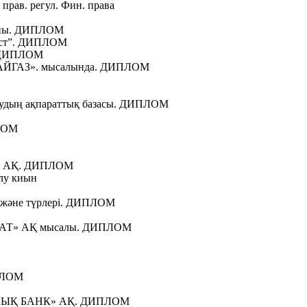
прав. регул. Фин. права
орны. ДИПЛОМ
ест”. ДИПЛОМ
. ДИПЛОМ
АЙГАЗ». мысалында. ДИПЛОМ
аудың ақпараттық базасы. ДИПЛОМ
ПЛОМ
ом» АҚ. ДИПЛОМ
лу киын
ы және түрлері. ДИПЛОМ
АРАТ» АҚ мысалы. ДИПЛОМ
ИПЛОМ
ЗИЯЛЫҚ БАНК» АҚ. ДИПЛОМ