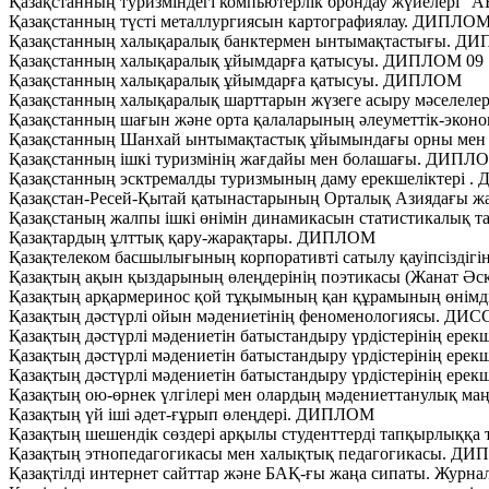
Қазақстанның туризміндегі компьютерлік брондау жүйелер
Қазақстанның түсті металлургиясын картографиялау. ДИПЛО
Қазақстанның халықаралық банктермен ынтымақтастығы. Д
Қазақстанның халықаралық ұйымдарға қатысуы. ДИПЛОМ 09
Қазақстанның халықаралық ұйымдарға қатысуы. ДИПЛОМ
Қазақстанның халықаралық шарттарын жүзеге асыру мәселел
Қазақстанның шағын және орта қалаларының әлеуметтік-эко
Қазақстанның Шанхай ынтымақтастық ұйымындағы орны ме
Қазақстанның ішкі туризмінің жағдайы мен болашағы. ДИПЛ
Қазақстанның эсктремалды туризмының даму ерекшеліктері 
Қазақстан-Ресей-Қытай қатынастарының Орталық Азиядағы 
Қазақстаның жалпы ішкі өнімін динамикасын статистикалық 
Қазақтардың ұлттық қару-жарақтары. ДИПЛОМ
Қазақтелеком басшылығының корпоративті сатылу қауіпсіздіг
Қазақтың ақын қыздарының өлеңдерінің поэтикасы (Жанат Ә
Қазақтың арқармеринос қой тұқымының қан құрамының өнім
Қазақтың дәстүрлi ойын мәдениетiнiң феноменологиясы. Д
Қазақтың дәстүрлі мәдениетін батыстандыру үрдістерінің ере
Қазақтың дәстүрлі мәдениетін батыстандыру үрдістерінің ере
Қазақтың дәстүрлі мәдениетін батыстандыру үрдістерінің ер
Қазақтың ою-өрнек үлгілері мен олардың мәдениеттанулық 
Қазақтың үй іші әдет-ғұрып өлеңдері. ДИПЛОМ
Қазақтың шешендік сөздері арқылы студенттерді тапқырлыққ
Қазақтың этнопедагогикасы мен халықтық педагогикасы. Д
Қазақтілді интернет сайттар және БАҚ-ғы жаңа сипаты. Жур