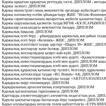
Қаржы құқығын құқықтық реттеудің тәсілі. ДИПЛОМ - методы 
Қаржы лизингі. ДИПЛОМ
Қаржы министрлігі оның мемлекеттік органдар жүйесіндегі 
Қаржы нәтижелер есебiн ұйымдастыру ЖШС “Игiлiк-Фининв
Қаржы сараптаушысының ақпараттық жүйесін қалыптастыру
Қаржы шаруашылық қызметін талдау.МГӨБ «ҚҰЛСАРЫМҰН
Қаржылар саласындағы мемлекеттік басқару. ДИПЛОМ
Қаржылық бақылау. ДИПЛОМ
Қаржылық есеп беру – ұйымдардың қаржылық жағдайын талд
Қаржылық есеп беру «Келешек» ЖШС. ДИПЛОМ
Қаржылық есептілікті талдау әдістері «Шаруа 39» ЖШС. ДИ
Қаржылық жоспарлау және болжау. ДИПЛОМ
Қаржылық жоспарлаудың қазіргі жай-күйі. ДИПЛОМ
Қаржылық инвестициялардың есебі мен аудиті. «Қазақтелек
Қаржылық инвестициялардың есебі мен аудиті. ДИПЛОМ ашы
Қаржылық инвестициялардың есебі мен аудиті. ДИПЛОМ
Қаржылық құқықтық қатынастар түсінігі, белгілері, құрылым
Қаржылық нәтижелерді талдау «RG Brands» АҚ. ДИПЛОМ
Қаржылық нәтижелерін басқаруды талдау «АВТОГАЗОАПП
Қарқаралы өңірі топонимдері. ДИПЛОМ
Қарқаралының археологиялық ескерткіштері. ДИПЛОМ
Қарлық қағанатының тарихнамасы. ДИПЛОМ
Қарттарды әлуметтендірудегі әлеуметтік педагогтың ролі. Д
Қарулы қақтығыстарды баспасөзде беру тәжірибесі. ДИПЛОМ
Қарыз алушылардың несиелік төлем қабілеттілігін «ЕУРА