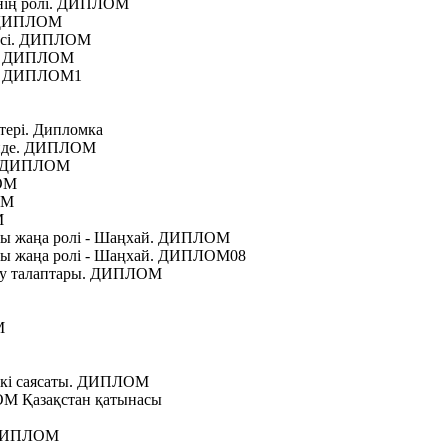
ннің ролі. ДИПЛОМ
. ДИПЛОМ
йесi. ДИПЛОМ
рі. ДИПЛОМ
рі. ДИПЛОМ1
стері. Дипломка
етінде. ДИПЛОМ
сі. ДИПЛОМ
ЛОМ
ОМ
М
ағы жаңа ролі - Шаңхай. ДИПЛОМ
ағы жаңа ролі - Шаңхай. ДИПЛОМ08
мдеу талаптары. ДИПЛОМ
М
шкі саясаты. ДИПЛОМ
ОМ Қазақстан қатынасы
. ДИПЛОМ