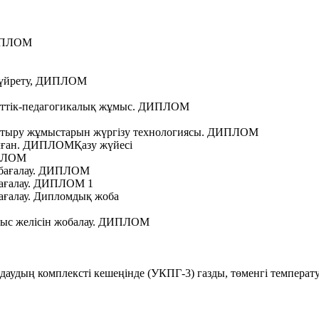
ДИПЛОМ
н үйрету, ДИПЛОМ
уметтік-педагогикалық жұмыс. ДИПЛОМ
у аттыру жұмыстарын жүргізу технологиясы. ДИПЛОМ
алған. ДИПЛОМҚазу жүйесі
ИПЛОМ
 бағалау. ДИПЛОМ
бағалау. ДИПЛОМ 1
ағалау. Дипломдық жоба
ныс желісін жобалау. ДИПЛОМ
даудың комплексті кешеңінде (УКПГ-3) газды, төменгі темпера