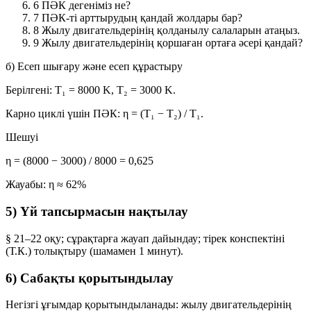
6
ПӘК дегеніміз не?
7
ПӘК-ті арттырудың қандай жолдары бар?
8
Жылу двигательдерінің қолданылу салаларын атаңыз.
9
Жылу двигательдерінің қоршаған ортаға әсері қандай?
б) Есеп шығару және есеп құрастыру
Берілгені:
T₁ = 8000 K
,
T₂ = 3000 K
.
Карно циклі үшін ПӘК:
η = (T₁ − T₂) / T₁
.
Шешуі
η = (8000 − 3000) / 8000 = 0,625
Жауабы:
η ≈ 62%
5) Үй тапсырмасын нақтылау
§ 21–22 оқу; сұрақтарға жауап дайындау; тірек конспектіні
(Т.К.) толықтыру (шамамен 1 минут).
6) Сабақты қорытындылау
Негізгі ұғымдар қорытындыланады: жылу двигательдерінің