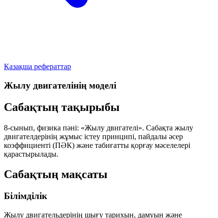
Қазақша рефераттар
Жылу двигателінің моделі
Сабақтың тақырыбы
8-сынып, физика пәні:
«Жылу двигателі»
. Сабақта жылу
двигателдерінің
жұмыс істеу принципі
,
пайдалы әсер
коэффициенті (ПӘК)
және
табиғатты қорғау
мәселелері
қарастырылады.
Сабақтың мақсаты
Білімділік
Жылу двигательдерінің шығу тарихын, дамуын және