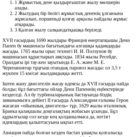
1
Жұмыстық дене қыздырғыштан жылу мөлшерін
алады.
2
Жылудың бір бөлігі жұмыстық дененің ұлғаюына
жұмсалып, поршеньді қозғау арқылы пайдалы жұмыс
атқарады.
3
Қалған жылу салқындатқышқа беріледі.
XVII ғасырдың 1690 жылдары
Франция өнертапқышы Дени
Папен бу машинасы бағытындағы алғашқы қадамдарды
жасады.
1765 жылы
орыс технигі И. И. Ползунов бу
машинасын құрастырып аяқтады.
1834 жылы
Ресейде,
Оралдағы ірі тау-кен зауытында Е. А. және М. Е.
Черепановтар тұңғыш отандық паровоз жасады: ол
3,5 т
жүкпен
15 км/сағ
жылдамдыққа жетті.
Іштен жану двигателін жасау идеясы да
XVII ғасырда
пайда
болды; бұл бағыттағы ойлар Дени Папеннің еңбектерінде
кездеседі. Ал бу турбиналарының бастауында біздің
заманымызға дейінгі
II ғасырда
Александрия ғалымы Герон
жасаған «ойыншық двигатель» тұр.
1629 жылы
италиялық
Бранка қалақшалы доңғалақтың жобасын ұсынды. Бұл
құрылғылар сол кезде кең қолданылмаса да, негізгі
идеялардың қалыптасуына ықпал етті.
Авиация пайда болған кезден бастап ұшақты қозғалысқа