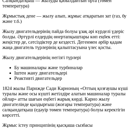
Салқындатқыш
— жылуды қабылдайтын орта (төмен
температура)
Жұмыстық дене
— жылу алып, жұмыс атқаратын зат (газ, бу
және т.б.)
Жылу двигательдерінің пайда болуы ұзақ әрі күрделі үдеріс
болды. Әртүрлі елдердің өнертапқыштары көп еңбек етті:
жеңістер де, сәтсіздіктер де кездесті. Дегенмен әрбір қадам
жаңа двигатель түрлерінің қалыптасуына үлес қосты.
Жылу двигательдерінің негізгі түрлері
Бу машиналары және турбиналар
Іштен жану двигательдері
Реактивті двигательдер
1824 жылы
Парижде Сади Карноның «Оттың қозғаушы күші
туралы және осы күшті жетілдіре алатын машиналар туралы
ойлар» атты шағын еңбегі жарық көрді. Карно жылу
двигателінде
қыздырғыш
(жоғары температура) және
салқындатқыш
(едәуір төмен температура) болуы керектігін
көрсетті.
Жұмыс істеу принципінің қысқаша сызбасы