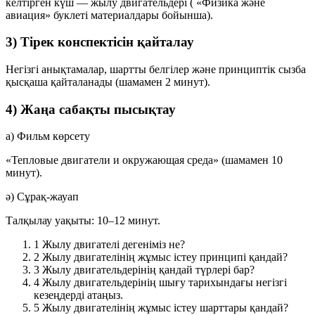
келтірген күш — жылу двигательдері ( «Физика және
авиация» буклеті материалдары бойынша).
3) Тірек конспектісін қайталау
Негізгі анықтамалар, шартты белгілер және принциптік сызба
қысқаша қайталанады (шамамен 2 минут).
4) Жаңа сабақты пысықтау
а) Фильм көрсету
«Тепловые двигатели и окружающая среда» (шамамен 10
минут).
ә) Сұрақ-жауап
Талқылау уақыты: 10–12 минут.
1
Жылу двигателі дегеніміз не?
2
Жылу двигателінің жұмыс істеу принципі қандай?
3
Жылу двигательдерінің қандай түрлері бар?
4
Жылу двигательдерінің шығу тарихындағы негізгі
кезеңдерді атаңыз.
5
Жылу двигателінің жұмыс істеу шарттары қандай?