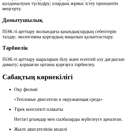
қолданылуын түсіндіру; олардың жұмыс істеу принципін
меңгерту.
Дамытушылық
ПӘК-ті арттыру жолындағы қиындықтардың себептерін
талдау; экологияны қорғаудың маңызын қалыптастыру.
Тәрбиелік
ПӘК-ті арттыру шараларын білу және есептей алу дағдысын
дамыту; қоршаған ортаны қорғауға тәрбиелеу.
Сабақтың көрнекілігі
Оқу фильмі
«Тепловые двигатели и окружающая среда»
Тірек конспекті плакаты
Негізгі ұғымдар мен сызбаларды жүйелеуге арналған.
Жылу двигателінің моделі