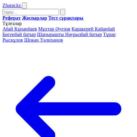
Zharar
.kz
Реферат
Жоспарлар
Тест сұрақтары
Тұлғалар
Абай Құнанбаев
Мұхтар Әуезов
Қаракерей Қабанбай
Бөгенбай батыр
Шапырашты Наурызбай батыр
Тұрар
Рысқұлов
Шоқан Уәлиханов