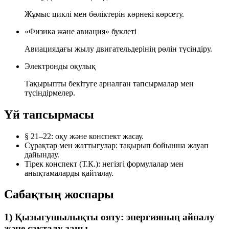
Жұмыс циклі мен бөліктерін көрнекі көрсету.
«Физика және авиация» буклеті
Авиациядағы жылу двигательдерінің рөлін түсіндіру.
Электронды оқулық
Тақырыпты бекітуге арналған тапсырмалар мен
түсіндірмелер.
Үй тапсырмасы
§ 21–22
: оқу және конспект жасау.
Сұрақтар мен жаттығулар
: тақырып бойынша жауап
дайындау.
Тірек конспект (Т.К.)
: негізгі формулалар мен
анықтамаларды қайталау.
Сабақтың жоспары
1) Қызығушылықты ояту: энергияның айналу
және сақталу заңы