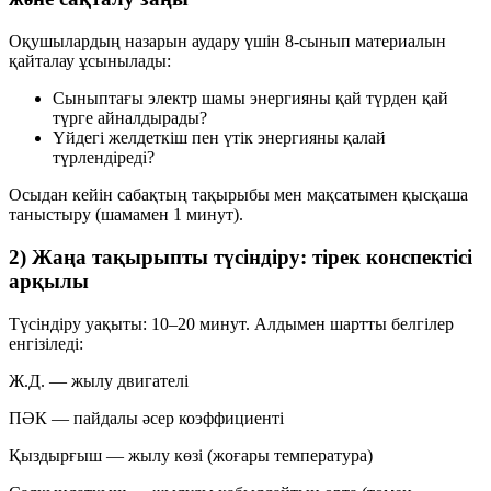
Оқушылардың назарын аудару үшін 8-сынып материалын
қайталау ұсынылады:
Сыныптағы электр шамы энергияны қай түрден қай
түрге айналдырады?
Үйдегі желдеткіш пен үтік энергияны қалай
түрлендіреді?
Осыдан кейін сабақтың тақырыбы мен мақсатымен қысқаша
таныстыру (шамамен 1 минут).
2) Жаңа тақырыпты түсіндіру: тірек конспектісі
арқылы
Түсіндіру уақыты: 10–20 минут. Алдымен шартты белгілер
енгізіледі:
Ж.Д.
— жылу двигателі
ПӘК
— пайдалы әсер коэффициенті
Қыздырғыш
— жылу көзі (жоғары температура)