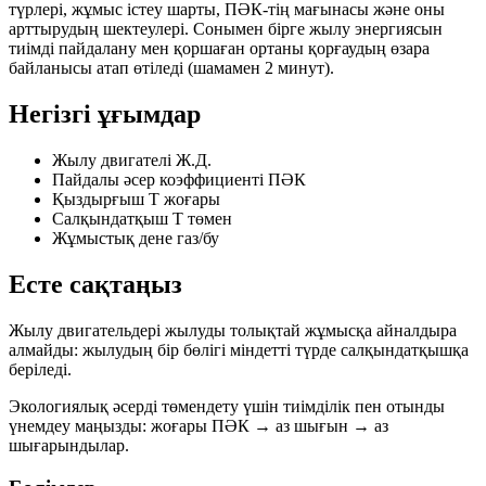
түрлері, жұмыс істеу шарты, ПӘК-тің мағынасы және оны
арттырудың шектеулері. Сонымен бірге жылу энергиясын
тиімді пайдалану мен қоршаған ортаны қорғаудың өзара
байланысы атап өтіледі (шамамен 2 минут).
Негізгі ұғымдар
Жылу двигателі
Ж.Д.
Пайдалы әсер коэффициенті
ПӘК
Қыздырғыш
T жоғары
Салқындатқыш
T төмен
Жұмыстық дене
газ/бу
Есте сақтаңыз
Жылу двигательдері жылуды толықтай жұмысқа айналдыра
алмайды:
жылудың бір бөлігі міндетті түрде салқындатқышқа
беріледі
.
Экологиялық әсерді төмендету үшін тиімділік пен отынды
үнемдеу маңызды:
жоғары ПӘК → аз шығын → аз
шығарындылар
.