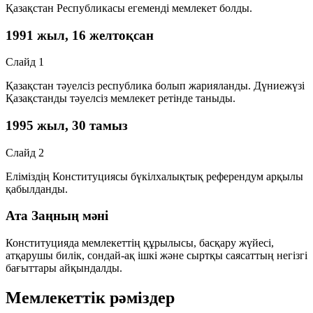
Қазақстан Республикасы егеменді мемлекет болды.
1991 жыл, 16 желтоқсан
Слайд 1
Қазақстан тәуелсіз республика болып жарияланды. Дүниежүзі
Қазақстанды тәуелсіз мемлекет ретінде таныды.
1995 жыл, 30 тамыз
Слайд 2
Еліміздің Конституциясы бүкілхалықтық референдум арқылы
қабылданды.
Ата Заңның мәні
Конституцияда мемлекеттің құрылысы, басқару жүйесі,
атқарушы билік, сондай-ақ ішкі және сыртқы саясаттың негізгі
бағыттары айқындалды.
Мемлекеттік рәміздер