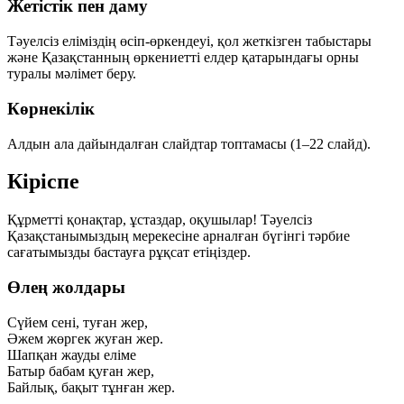
Жетістік пен даму
Тәуелсіз еліміздің өсіп-өркендеуі, қол жеткізген табыстары
және Қазақстанның өркениетті елдер қатарындағы орны
туралы мәлімет беру.
Көрнекілік
Алдын ала дайындалған слайдтар топтамасы (1–22 слайд).
Кіріспе
Құрметті қонақтар, ұстаздар, оқушылар! Тәуелсіз
Қазақстанымыздың мерекесіне арналған бүгінгі тәрбие
сағатымызды бастауға рұқсат етіңіздер.
Өлең жолдары
Сүйем сені, туған жер,
Әжем жөргек жуған жер.
Шапқан жауды еліме
Батыр бабам қуған жер,
Байлық, бақыт тұнған жер.