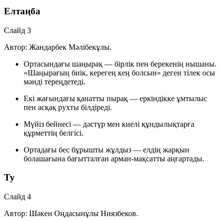
Елтаңба
Слайд 3
Автор: Жандарбек Мәлібекұлы.
Ортасындағы
шаңырақ
— бірлік пен берекенің нышаны.
«Шаңырағың биік, керегең кең болсын» деген тілек осы
мәнді тереңдетеді.
Екі жағындағы
қанатты пырақ
— еркіндікке ұмтылыс
пен асқақ рухты білдіреді.
Мүйіз бейнесі — дәстүр мен киелі құндылықтарға
құрметтің белгісі.
Ортадағы
бес бұрышты жұлдыз
— елдің жарқын
болашағына бағытталған арман-мақсатты аңғартады.
Ту
Слайд 4
Автор: Шәкен Оңдасынұлы Ниязбеков.