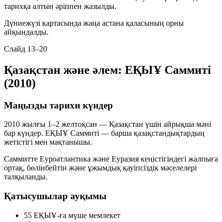
тарихқа алтын әріппен жазылды.
Дүниежүзі картасында жаңа астана қаласының орны
айқындалды.
Слайд 13–20
Қазақстан және әлем: ЕҚЫҰ Саммиті
(2010)
Маңызды тарихи күндер
2010 жылғы 1–2 желтоқсан — Қазақстан үшін айрықша мәні
бар күндер. ЕҚЫҰ Саммиті — барша қазақстандықтардың
жетістігі мен мақтанышы.
Саммитте Еуроатлантика және Еуразия кеңістігіндегі жалпыға
ортақ, бөлінбейтін және ұжымдық қауіпсіздік мәселелері
талқыланды.
Қатысушылар ауқымы
55
ЕҚЫҰ-ға мүше мемлекет