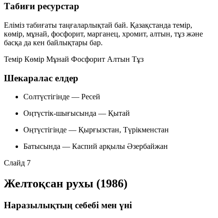
Табиғи ресурстар
Еліміз табиғаты таңғаларлықтай бай. Қазақстанда темір,
көмір, мұнай, фосфорит, марганец, хромит, алтын, тұз және
басқа да кен байлықтары бар.
Темір
Көмір
Мұнай
Фосфорит
Алтын
Тұз
Шекаралас елдер
Солтүстігінде
— Ресей
Оңтүстік-шығысында
— Қытай
Оңтүстігінде
— Қырғызстан, Түрікменстан
Батысында
— Каспий арқылы Әзербайжан
Слайд 7
Желтоқсан рухы (1986)
Наразылықтың себебі мен үні