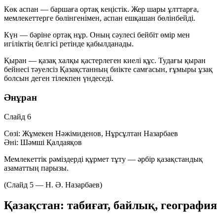
Көк аспан — баршаға ортақ кеңістік. Жер шары ұлттарға,
мемлекеттерге бөлінгенімен, аспан ешқашан бөлінбейді.
Күн — бәріне ортақ нұр. Оның сәулесі бейбіт өмір мен
игіліктің белгісі ретінде қабылданады.
Қыран — қазақ халқы қастерлеген киелі құс. Тудағы қыран
бейнесі тәуелсіз Қазақстанның биікте самғасын, ғұмыры ұзақ
болсын деген тілекпен үндеседі.
Әнұран
Слайд 6
Сөзі:
Жұмекен Нәжімиденов, Нұрсұлтан Назарбаев
Әні:
Шәмші Қалдаяқов
Мемлекеттік рәміздерді құрмет тұту — әрбір қазақстандық
азаматтың парызы.
(Слайд 5 — Н. Ә. Назарбаев)
Қазақстан: табиғат, байлық, география