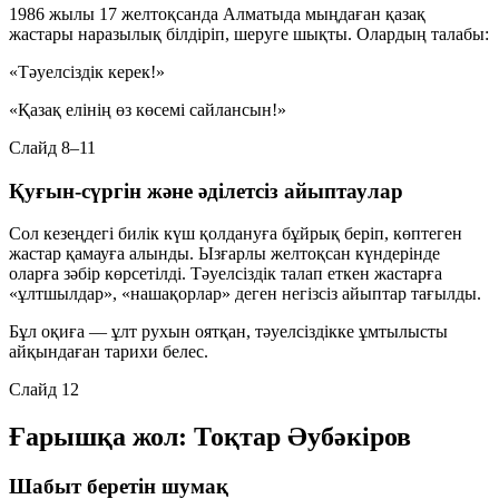
1986 жылы 17 желтоқсанда Алматыда мыңдаған қазақ
жастары наразылық білдіріп, шеруге шықты. Олардың талабы:
«Тәуелсіздік керек!»
«Қазақ елінің өз көсемі сайлансын!»
Слайд 8–11
Қуғын-сүргін және әділетсіз айыптаулар
Сол кезеңдегі билік күш қолдануға бұйрық беріп, көптеген
жастар қамауға алынды. Ызғарлы желтоқсан күндерінде
оларға зәбір көрсетілді. Тәуелсіздік талап еткен жастарға
«ұлтшылдар», «нашақорлар» деген негізсіз айыптар тағылды.
Бұл оқиға — ұлт рухын оятқан, тәуелсіздікке ұмтылысты
айқындаған тарихи белес.
Слайд 12
Ғарышқа жол: Тоқтар Әубәкіров
Шабыт беретін шумақ