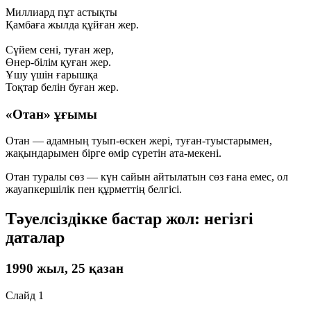
Миллиард пұт астықты
Қамбаға жылда құйған жер.
Сүйем сені, туған жер,
Өнер-білім қуған жер.
Ұшу үшін ғарышқа
Тоқтар белін буған жер.
«Отан» ұғымы
Отан — адамның туып-өскен жері, туған-туыстарымен,
жақындарымен бірге өмір сүретін ата-мекені.
Отан туралы сөз — күн сайын айтылатын сөз ғана емес, ол
жауапкершілік пен құрметтің белгісі.
Тәуелсіздікке бастар жол: негізгі
даталар
1990 жыл, 25 қазан
Слайд 1