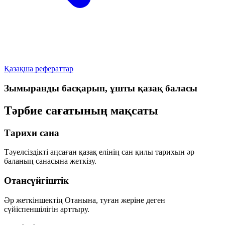
Қазақша рефераттар
Зымыранды басқарып, ұшты қазақ баласы
Тәрбие сағатының мақсаты
Тарихи сана
Тәуелсіздікті аңсаған қазақ елінің сан қилы тарихын әр
баланың санасына жеткізу.
Отансүйгіштік
Әр жеткіншектің Отанына, туған жеріне деген
сүйіспеншілігін арттыру.