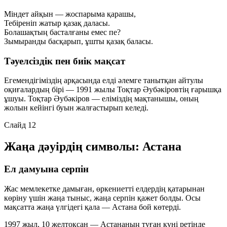
Міндет айқын — жоспарыма қарашы,
Тебіреніп жатыр қазақ даласы.
Болашақтың басталғаны емес пе?
Зымыранды басқарып, ұшты қазақ баласы.
Тәуелсіздік пен биік мақсат
Егемендігіміздің арқасында елді әлемге танытқан айтулы
оқиғалардың бірі — 1991 жылы Тоқтар Әубәкіровтің ғарышқа
ұшуы. Тоқтар Әубәкіров — еліміздің мақтанышы, оның
жолын кейінгі буын жалғастырып келеді.
Слайд 12
Жаңа дәуірдің символы: Астана
Ел дамуына серпін
Жас мемлекетке дамыған, өркениетті елдердің қатарынан
көріну үшін жаңа тыныс, жаңа серпін қажет болды. Осы
мақсатта жаңа үлгідегі қала — Астана бой көтерді.
1997 жыл, 10 желтоқсан
— Астананың туған күні ретінде