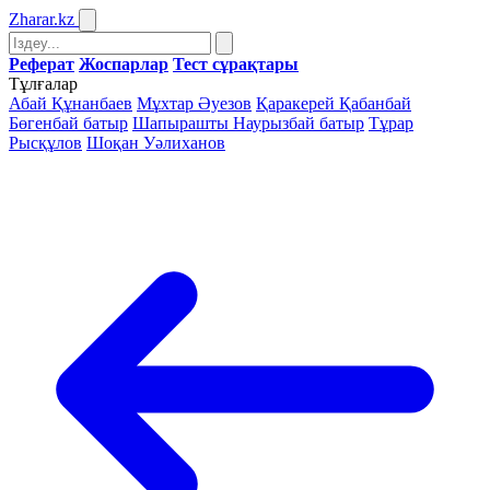
Zharar
.kz
Реферат
Жоспарлар
Тест сұрақтары
Тұлғалар
Абай Құнанбаев
Мұхтар Әуезов
Қаракерей Қабанбай
Бөгенбай батыр
Шапырашты Наурызбай батыр
Тұрар
Рысқұлов
Шоқан Уәлиханов