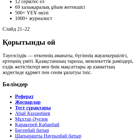
12
серіктес ел
69
халықаралық ұйым жетекшісі
500+
ҮЕҰ өкілі
1000+
журналист
Слайд 21–22
Қорытынды ой
Тәуелсіздік — өткеннің аманаты, бүгіннің жауапкершілігі,
ертеңнің үміті. Қазақстанның тарихы, мемлекеттік рәміздері,
елдік жетістіктері мен биік мақсаттары әр азаматтың
жүрегінде құрмет пен сенім ұялатуы тиіс.
Бөлімдер
Реферат
Жоспарлар
Тест сұрақтары
Абай Құнанбаев
Мұхтар Әуезов
Қаракерей Қабанбай
Бөгенбай батыр
Шапырашты Наурызбай батыр