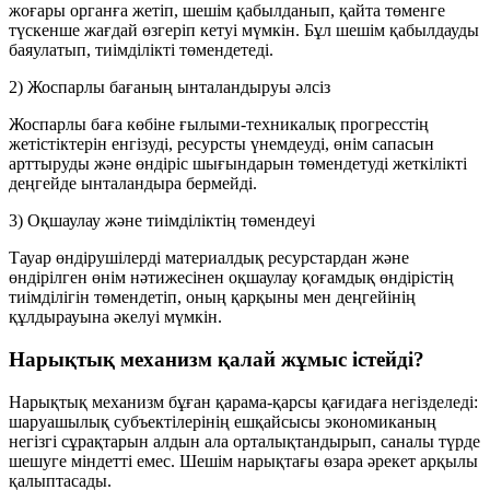
жоғары органға жетіп, шешім қабылданып, қайта төменге
түскенше жағдай өзгеріп кетуі мүмкін. Бұл шешім қабылдауды
баяулатып, тиімділікті төмендетеді.
2) Жоспарлы бағаның ынталандыруы әлсіз
Жоспарлы баға көбіне ғылыми-техникалық прогресстің
жетістіктерін енгізуді,
ресурсты үнемдеуді
, өнім сапасын
арттыруды және өндіріс шығындарын төмендетуді жеткілікті
деңгейде ынталандыра бермейді.
3) Оқшаулау және тиімділіктің төмендеуі
Тауар өндірушілерді материалдық ресурстардан және
өндірілген өнім нәтижесінен оқшаулау қоғамдық өндірістің
тиімділігін төмендетіп
, оның қарқыны мен деңгейінің
құлдырауына әкелуі мүмкін.
Нарықтық механизм қалай жұмыс істейді?
Нарықтық механизм бұған қарама-қарсы қағидаға негізделеді:
шаруашылық субъектілерінің ешқайсысы экономиканың
негізгі сұрақтарын алдын ала орталықтандырып, саналы түрде
шешуге міндетті емес. Шешім
нарықтағы өзара әрекет
арқылы
қалыптасады.