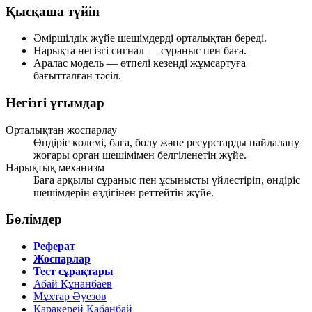
Қысқаша түйін
Әміршілдік жүйе шешімдерді
орталықтан
береді.
Нарықта негізгі сигнал —
сұраныс пен баға
.
Аралас модель — өтпелі кезеңді
жұмсартуға
бағытталған тәсіл.
Негізгі ұғымдар
Орталықтан жоспарлау
Өндіріс көлемі, баға, бөлу және ресурстарды пайдалану
жоғары орган шешімімен белгіленетін жүйе.
Нарықтық механизм
Баға арқылы сұраныс пен ұсынысты үйлестіріп, өндіріс
шешімдерін өздігінен реттейтін жүйе.
Бөлімдер
Реферат
Жоспарлар
Тест сұрақтары
Абай Құнанбаев
Мұхтар Әуезов
Қаракерей Қабанбай