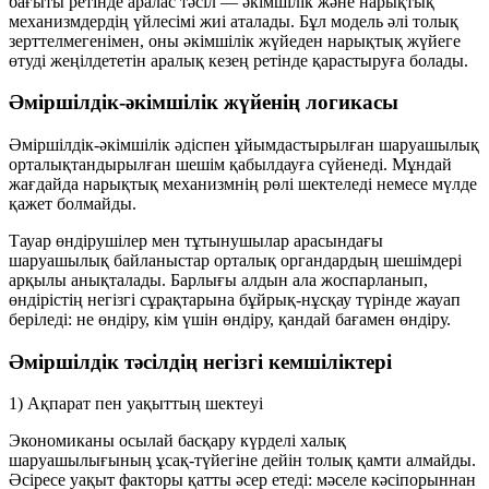
бағыты ретінде
аралас тәсіл
— әкімшілік және нарықтық
механизмдердің үйлесімі жиі аталады. Бұл модель әлі толық
зерттелмегенімен, оны әкімшілік жүйеден нарықтық жүйеге
өтуді
жеңілдететін аралық кезең
ретінде қарастыруға болады.
Әміршілдік-әкімшілік жүйенің логикасы
Әміршілдік-әкімшілік әдіспен ұйымдастырылған шаруашылық
орталықтандырылған шешім қабылдауға
сүйенеді. Мұндай
жағдайда нарықтық механизмнің рөлі шектеледі немесе мүлде
қажет болмайды.
Тауар өндірушілер мен тұтынушылар арасындағы
шаруашылық байланыстар
орталық органдардың шешімдері
арқылы анықталады. Барлығы алдын ала жоспарланып,
өндірістің негізгі сұрақтарына бұйрық-нұсқау түрінде жауап
беріледі:
не өндіру
,
кім үшін өндіру
,
қандай бағамен өндіру
.
Әміршілдік тәсілдің негізгі кемшіліктері
1) Ақпарат пен уақыттың шектеуі
Экономиканы осылай басқару күрделі халық
шаруашылығының ұсақ-түйегіне дейін толық қамти алмайды.
Әсіресе
уақыт факторы
қатты әсер етеді: мәселе кәсіпорыннан