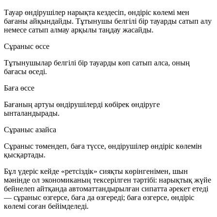
Тауар өндірушілер нарықта кездесіп,
өндіріс көлемі
мен
бағаны
айқындайды. Тұтынушы белгілі бір тауарды сатып алу
немесе сатып алмау арқылы таңдау жасайды.
Сұраныс өссе
Тұтынушылар белгілі бір тауарды көп сатып алса, оның
бағасы өседі
.
Баға өссе
Бағаның артуы өндірушілерді
көбірек өндіруге
ынталандырады.
Сұраныс азайса
Сұраныс төмендеп, баға түссе, өндірушілер
өндіріс көлемін
қысқартады
.
Бұл үдеріс кейде «ретсіздік» сияқты көрінгенімен, шын
мәнінде ол экономиканың тексерілген тәртібі: нарықтық жүйе
бейнелеп айтқанда
автоматтандырылған
сипатта әрекет етеді
— сұраныс өзгерсе, баға да өзгереді; баға өзгерсе, өндіріс
көлемі соған бейімделеді.