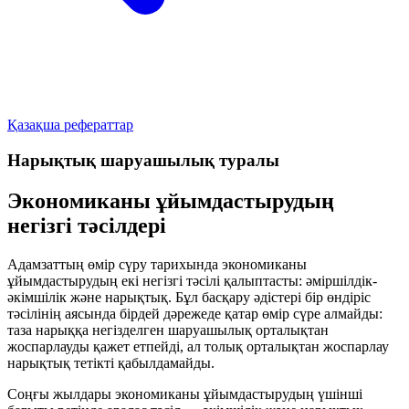
Қазақша рефераттар
Нарықтық шаруашылық туралы
Экономиканы ұйымдастырудың
негізгі тәсілдері
Адамзаттың өмір сүру тарихында экономиканы
ұйымдастырудың екі негізгі тәсілі қалыптасты:
әміршілдік-
әкімшілік
және
нарықтық
. Бұл басқару әдістері бір өндіріс
тәсілінің аясында бірдей дәрежеде қатар өмір сүре алмайды:
таза нарыққа негізделген шаруашылық
орталықтан
жоспарлауды қажет етпейді
, ал толық орталықтан жоспарлау
нарықтық тетікті қабылдамайды
.
Соңғы жылдары экономиканы ұйымдастырудың үшінші