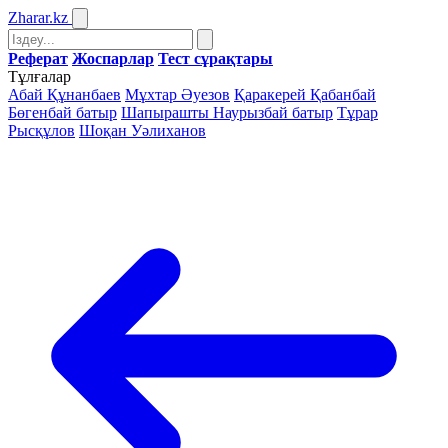
Zharar
.kz
Реферат
Жоспарлар
Тест сұрақтары
Тұлғалар
Абай Құнанбаев
Мұхтар Әуезов
Қаракерей Қабанбай
Бөгенбай батыр
Шапырашты Наурызбай батыр
Тұрар
Рысқұлов
Шоқан Уәлиханов