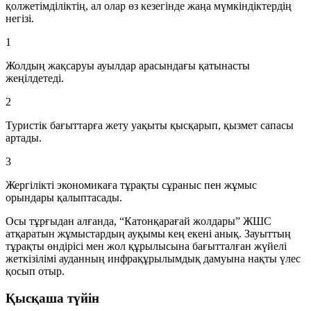
қолжетімділіктің, ал олар өз кезегінде жаңа мүмкіндіктердің
негізі.
1
Жолдың жақсаруы ауылдар арасындағы қатынасты
жеңілдетеді.
2
Туристік бағыттарға жету уақыты қысқарып, қызмет сапасы
артады.
3
Жергілікті экономикаға тұрақты сұраныс пен жұмыс
орындары қалыптасады.
Осы тұрғыдан алғанда, “Катонқарағай жолдары” ЖШС
атқаратын жұмыстардың ауқымы кең екені анық. Зауыттың
тұрақты өндірісі мен жол құрылысына бағытталған жүйелі
жеткізілімі ауданның инфрақұрылымдық дамуына нақты үлес
қосып отыр.
Қысқаша түйін