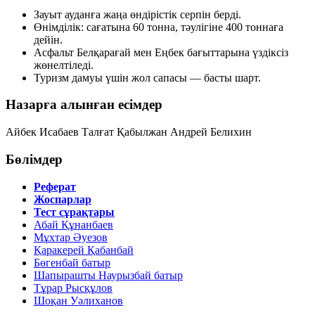
Зауыт ауданға жаңа өндірістік серпін берді.
Өнімділік: сағатына 60 тонна, тәулігіне 400 тоннаға
дейін.
Асфальт Белқарағай мен Еңбек бағыттарына үздіксіз
жөнелтіледі.
Туризм дамуы үшін жол сапасы — басты шарт.
Назарға алынған есімдер
Айбек Исабаев
Талғат
Қабылжан
Андрей Белихин
Бөлімдер
Реферат
Жоспарлар
Тест сұрақтары
Абай Құнанбаев
Мұхтар Әуезов
Қаракерей Қабанбай
Бөгенбай батыр
Шапырашты Наурызбай батыр
Тұрар Рысқұлов
Шоқан Уәлиханов