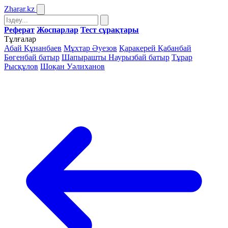
Zharar
.kz
Реферат
Жоспарлар
Тест сұрақтары
Тұлғалар
Абай Құнанбаев
Мұхтар Әуезов
Қаракерей Қабанбай
Бөгенбай батыр
Шапырашты Наурызбай батыр
Тұрар
Рысқұлов
Шоқан Уәлиханов