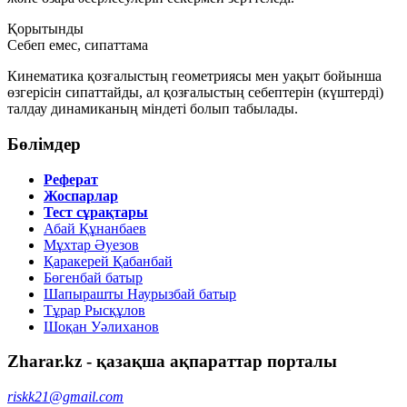
Қорытынды
Себеп емес, сипаттама
Кинематика қозғалыстың
геометриясы
мен
уақыт бойынша
өзгерісін
сипаттайды, ал қозғалыстың себептерін (күштерді)
талдау динамиканың міндеті болып табылады.
Бөлімдер
Реферат
Жоспарлар
Тест сұрақтары
Абай Құнанбаев
Мұхтар Әуезов
Қаракерей Қабанбай
Бөгенбай батыр
Шапырашты Наурызбай батыр
Тұрар Рысқұлов
Шоқан Уәлиханов
Zharar.kz - қазақша ақпараттар порталы
riskk21@gmail.com