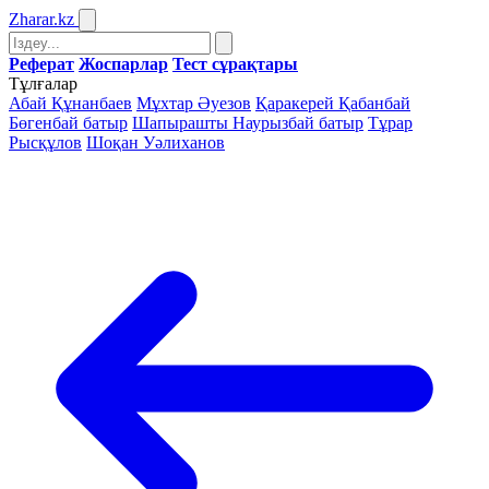
Zharar
.kz
Реферат
Жоспарлар
Тест сұрақтары
Тұлғалар
Абай Құнанбаев
Мұхтар Әуезов
Қаракерей Қабанбай
Бөгенбай батыр
Шапырашты Наурызбай батыр
Тұрар
Рысқұлов
Шоқан Уәлиханов