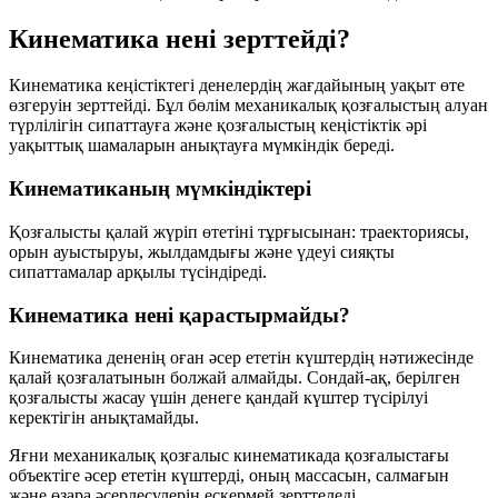
Кинематика нені зерттейді?
Кинематика кеңістіктегі денелердің жағдайының уақыт өте
өзгеруін зерттейді. Бұл бөлім механикалық қозғалыстың алуан
түрлілігін сипаттауға және қозғалыстың кеңістіктік әрі
уақыттық шамаларын анықтауға мүмкіндік береді.
Кинематиканың мүмкіндіктері
Қозғалысты
қалай жүріп өтетіні
тұрғысынан: траекториясы,
орын ауыстыруы, жылдамдығы және үдеуі сияқты
сипаттамалар арқылы түсіндіреді.
Кинематика нені қарастырмайды?
Кинематика дененің оған әсер ететін күштердің нәтижесінде
қалай қозғалатынын болжай алмайды. Сондай-ақ, берілген
қозғалысты жасау үшін денеге қандай күштер түсірілуі
керектігін анықтамайды.
Яғни механикалық қозғалыс кинематикада қозғалыстағы
объектіге әсер ететін күштерді, оның массасын, салмағын
және өзара әсерлесулерін ескермей зерттеледі.