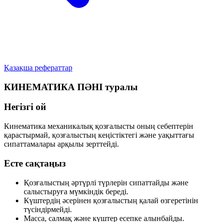
Қазақша рефераттар
КИНЕМАТИКА ПӘНІ туралы
Негізгі ой
Кинематика механикалық қозғалысты оның себептерін
қарастырмай, қозғалыстың
кеңістіктегі
және
уақыттағы
сипаттамалары арқылы зерттейді.
Есте сақтаңыз
Қозғалыстың әртүрлі түрлерін сипаттайды және
салыстыруға мүмкіндік береді.
Күштердің әсерінен қозғалыстың қалай өзгеретінін
түсіндірмейді.
Масса, салмақ және күштер есепке алынбайды.