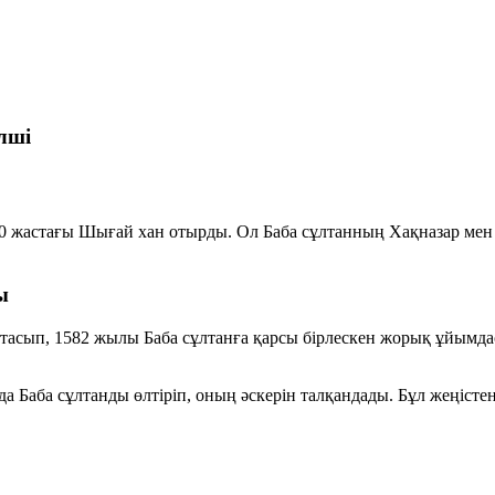
лші
80 жастағы Шығай хан отырды. Ол Баба сұлтанның Хақназар мен
ы
тасып, 1582 жылы Баба сұлтанға қарсы бірлескен жорық ұйымда
 Баба сұлтанды өлтіріп, оның әскерін талқандады. Бұл жеңістен