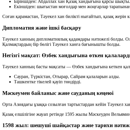
Біріншіден:
Абдаллах хан Қазақ хандығына қарсы шықты
Екіншіден:
шығыстан моғолдар мен жоңғарлар тарапынан 
Соған қарамастан, Тәуекел хан билікті нығайтып, қазақ жерін 
Дипломатия және ішкі басқару
Тәуекел ханның дипломатиялық қадамдары нәтижелі болды. Ол ө
Қалмақтардың бір бөлігі Тәуекел ханға бағынышты болды.
Негізгі мақсат: Өзбек хандығына өткен қалалар
Тәуекел ханның басты мақсаты — Өзбек хандығына кеткен қала
Сауран, Түркістан, Отырар, Сайрам қалаларын алды.
Ташкентке тікелей қауіп төндірді.
Мәскеумен байланыс және сауданың кеңеюі
Орта Азиядағы ұзаққа созылған тартыстардан кейін Тәуекел хан
Қазақ елшілігіне жауап ретінде 1595 жылы Мәскеуден Вельями
1598 жыл: шешуші шайқастар және тарихи нәтиж