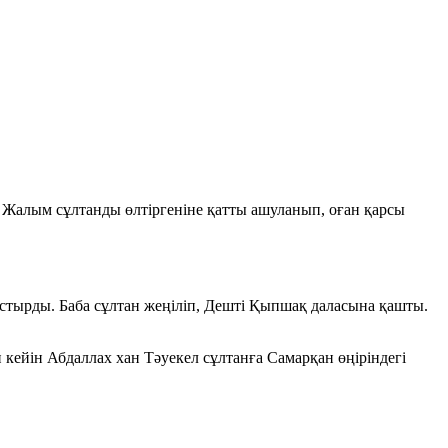
 Жалым сұлтанды өлтіргеніне қатты ашуланып, оған қарсы
стырды. Баба сұлтан жеңіліп, Дешті Қыпшақ даласына қашты.
 кейін Абдаллах хан Тәуекел сұлтанға Самарқан өңіріндегі