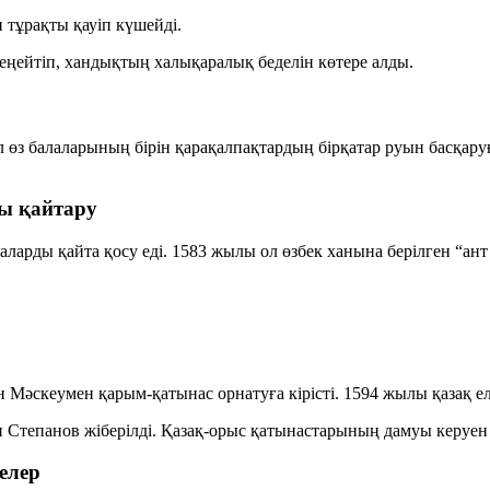
.
тұрақты қауіп күшейді.
кеңейтіп, хандықтың халықаралық беделін көтере алды.
з балаларының бірін қарақалпақтардың бірқатар руын басқаруға
ды қайтару
ларды қайта қосу еді. 1583 жылы ол өзбек ханына берілген “ан
 Мәскеумен қарым-қатынас орнатуға кірісті. 1594 жылы қазақ ел
н Степанов жіберілді. Қазақ-орыс қатынастарының дамуы керуен 
елер