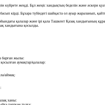
рін күйрете жеңді. Бұл жеңіс хандықтың беделін және әскери қу
сып кірді. Бұхара түбіндегі шайқаста ол ауыр жараланып, қайт
бойындағы қалалар және ірі қала Ташкент Қазақ хандығының құ
зақ хандығына қосылды.
а барған жылы:
қосылған аумақтар/қалалар:
ла/аймақ:
:
азақ ханы:
йға тартқан тұлға: