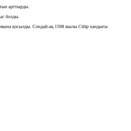
атын арттырды.
ыс болды.
рамына қосылды. Сондай-ақ 1598 жылы Сібір хандығы