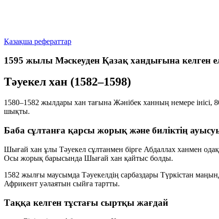
Қазақша рефераттар
1595 жылы Мәскеуден Қазақ хандығына келген е
Тәуекел хан (1582–1598)
1580–1582 жылдары хан тағына Жәнібек ханның немере інісі, 
шықты.
Баба сұлтанға қарсы жорық және биліктің ауысу
Шығай хан ұлы Тәуекел сұлтанмен бірге Абдаллах ханмен одақ
Осы жорық барысында Шығай хан қайтыс болды.
1582 жылғы маусымда Тәуекелдің сарбаздары Түркістан маңында
Африкент уәлаятын сыйға тартты.
Таққа келген тұстағы сыртқы жағдай