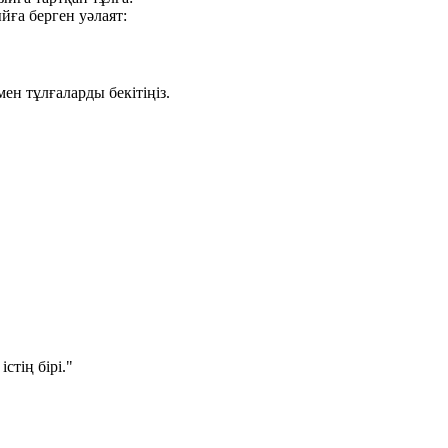
йға берген уәлаят:
мен тұлғаларды бекітіңіз.
стің бірі."