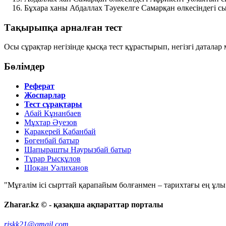
Бұхара ханы Абдаллах Тәуекелге Самарқан өлкесіндегі сы
Тақырыпқа арналған тест
Осы сұрақтар негізінде қысқа тест құрастырып, негізгі даталар 
Бөлімдер
Реферат
Жоспарлар
Тест сұрақтары
Абай Құнанбаев
Мұхтар Әуезов
Қаракерей Қабанбай
Бөгенбай батыр
Шапырашты Наурызбай батыр
Тұрар Рысқұлов
Шоқан Уәлиханов
"Мұғалім ісі сырттай қарапайым болғанмен – тарихтағы ең ұлы і
Zharar.kz © - қазақша ақпараттар порталы
riskk21@gmail.com