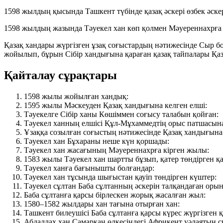
1598 жылдың қысында Ташкент түбінде қазақ әскері өзбек әске
1598 жылдың жазында Тәуекел хан көп қолмен Мәуереннахрға ба
Қазақ хандары жүргізген ұзақ соғыстардың нәтижесінде Сыр 
жойылып, бұрын Сібір хандығына қараған қазақ тайпалары Қа
Қайталау сұрақтары
1598 жылы жойылған хандық:
1595 жылы Мәскеуден Қазақ хандығына келген елші:
Тәуекелге Сібір ханы Көшіммен соғысу талабын қойған:
Тәуекел ханның елшісі Құл-Мұхаммедтің орыс патшасын
Ұзаққа созылған соғыстың нәтижесінде Қазақ хандығына 
Тәуекел хан Бұхараны неше күн қоршады:
Тәуекел хан жасағының Мәуереннахрға кірген жылы:
1583 жылы Тәуекел хан шартты бұзып, қатер төндірген қа
Тәуекел ханға бағынышты болғандар:
Тәуекел хан тұсында шығыстан қауіп төндірген күштер:
Тәуекел сұлтан Баба сұлтанның әскерін талқандаған орын
Баба сұлтанға қарсы бірлескен жорық жасалған жыл:
1580–1582 жылдары хан тағына отырған хан:
Ташкент билеушісі Баба сұлтанға қарсы күрес жүргізген қ
Абдаллах хан Самарқан өлкесіндегі Африкент уәлаятын сы