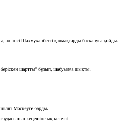
, ал інісі Шахмұханбетті қалмақтарды басқаруға қойды.
т беріскен шартты” бұзып, шабуылға шықты.
шілігі Мәскеуге барды.
саудасының кеңеюіне ықпал етті.