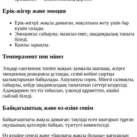
Ерік-жігер және эмоция
Ерік-жігері:
жақсы дамыған, мақсатына жету үшін бар
күшін салады.
Эмоциясы:
сабырлы, мазасыз емес, шыдамдылық таныта
біледі.
Қиялы:
ырықты.
Темперамент пен мінез
Эльдар сангвиник типіне жақын: қимылы шапшаң, әсерге
эмоциялық реакциясы ұстамды, сезімі көбіне сыртқы
қылықтарынан байқалады. Ашулануы сирек. Мінезі салмақты,
сабырлы, кейде шыдамсыздық танытатын сәттері кездеседі.
Адамдармен тез тіл табысып, үлкенді құрметтеп, кішіні
сыйлай біледі.
Байқағыштық және өз-өзіне сенім
Байқағыштығы жақсы дамыған: тақтада есеп шығарып тұрған
оқушының қателерін байқап, түзетуге көмектеседі.
Өз күшіне сенеді және «барлығы жақсы болады» қағидасын