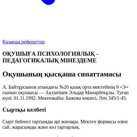
Қазақша рефераттар
ОҚУШЫҒА ПСИХОЛОГИЯЛЫҚ -
ПЕДАГОГИКАЛЫҚ МІНЕЗДЕМЕ
Оқушының қысқаша сипаттамасы
А. Байтұрсынов атындағы №20 қазақ орта мектебінің 9 «Э»
сынып оқушысы —
Ақтанбаев Эльдар Манарбекұлы
. Туған
күні:
01.11.1992
. Мекенжайы:
Бажова көшесі, Лен 345/1-45
.
Сыртқы келбеті
Сырт бейнесі тартымды әрі жинақы. Мектеп формасы өзіне
сай, жарасымды және көз тартарлық.