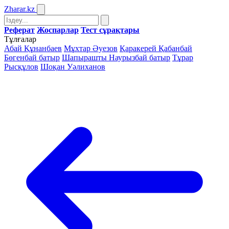
Zharar
.kz
Реферат
Жоспарлар
Тест сұрақтары
Тұлғалар
Абай Құнанбаев
Мұхтар Әуезов
Қаракерей Қабанбай
Бөгенбай батыр
Шапырашты Наурызбай батыр
Тұрар
Рысқұлов
Шоқан Уәлиханов