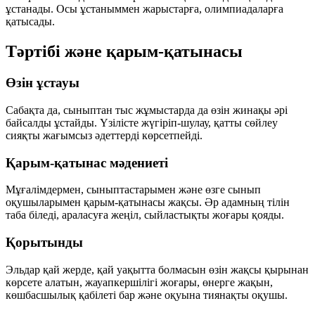
ұстанады. Осы ұстаныммен жарыстарға, олимпиадаларға
қатысады.
Тәртібі және қарым-қатынасы
Өзін ұстауы
Сабақта да, сыныптан тыс жұмыстарда да өзін жинақы әрі
байсалды ұстайды. Үзілісте жүгіріп-шулау, қатты сөйлеу
сияқты жағымсыз әдеттерді көрсетпейді.
Қарым-қатынас мәдениеті
Мұғалімдермен, сыныптастарымен және өзге сынып
оқушыларымен қарым-қатынасы жақсы. Әр адамның тілін
таба біледі, араласуға жеңіл, сыйластықты жоғары қояды.
Қорытынды
Эльдар қай жерде, қай уақытта болмасын өзін жақсы қырынан
көрсете алатын, жауапкершілігі жоғары, өнерге жақын,
көшбасшылық қабілеті бар және оқуына тиянақты оқушы.