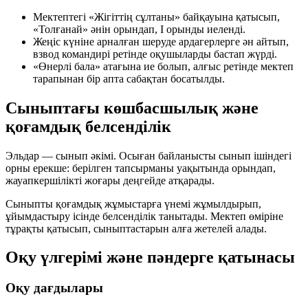
Мектептегі «Жігіттің сұлтаны» байқауына қатысып,
«Толғанай» әнін орындап,
I орынды
иеленді.
Жеңіс күніне арналған шеруде ардагерлерге ән айтып,
взвод командирі ретінде оқушыларды бастап жүрді.
«Өнерлі бала» атағына ие болып, алғыс ретінде мектеп
тарапынан бір апта сабақтан босатылды.
Сыныптағы көшбасшылық және
қоғамдық белсенділік
Эльдар — сынып әкімі. Осыған байланысты сынып ішіндегі
орны ерекше: берілген тапсырманы уақытында орындап,
жауапкершілікті жоғары деңгейде атқарады.
Сыныпты қоғамдық жұмыстарға үнемі жұмылдырып,
ұйымдастыру ісінде белсенділік танытады. Мектеп өміріне
тұрақты қатысып, сыныптастарын алға жетелей алады.
Оқу үлгерімі және пәндерге қатынасы
Оқу дағдылары