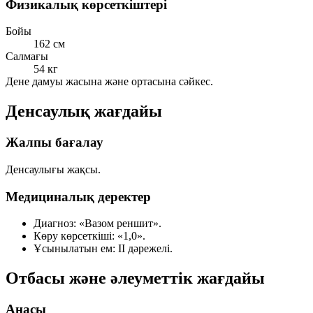
Физикалық көрсеткіштері
Бойы
162 см
Салмағы
54 кг
Дене дамуы жасына және ортасына сәйкес.
Денсаулық жағдайы
Жалпы бағалау
Денсаулығы жақсы.
Медициналық деректер
Диагноз:
«Вазом реншит».
Көру көрсеткіші:
«1,0».
Ұсынылатын ем:
ІІ дәрежелі.
Отбасы және әлеуметтік жағдайы
Анасы