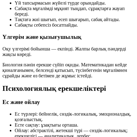
Үй тапсырмасын жүйелі түрде орындайды.
Сабақта мұғалімді мұқият тыңдап, сұрақтарға жауап
береді.
Тақтаға жиі шығып, есеп шығарып, сабақ айтады.
Сабақты себепсіз босатпайды.
Үлгерім және қызығушылық
Оқу үлгерімі бойынша —
екпінді
. Жалпы барлық пәндерді
жақсы көреді.
Биология
пәнін ерекше сүйіп оқиды.
Математикадан
кейде
қиналғанымен, белсенді қатысып, түсінбегенін мұғалімнен
сұрайды және өз бетімен де жұмыс істейді.
Психологиялық ерекшеліктері
Ес және ойлау
Ес түрлері:
бейнелік, сөздік-логикалық, эмоционалдық,
қозғалыстық.
Есте сақтау:
ұзақтығы орташа.
Ойлау:
абстрактілі, жетекші түрі — сөздік-логикалық;
ерекшелігі — аналитикалық, дербес.