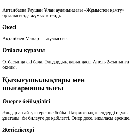
Ақтанбаева Раушан Ұлан ауданындағы «Жұмыспен қамту»
орталығында жұмыс істейді.
Әкесі
Ақтанбаев Манар — жұмыссыз.
Отбасы құрамы
Отбасында екі бала. Эльдардың қарындасы Анель 2-сыныпта
оқиды.
Қызығушылықтары мен
шығармашылығы
Өнерге бейімділігі
Эльдар ән айтуға ерекше бейім. Патриоттық өлеңдерді оқуды
ұнатады, би билеуге де қабілетті. Өнер десе, ықыласы ерекше.
Жетістіктері