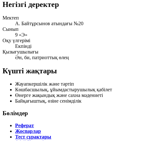
Негізгі деректер
Мектеп
А. Байтұрсынов атындағы №20
Сынып
9 «Э»
Оқу үлгерімі
Екпінді
Қызығушылығы
Ән, би, патриоттық өлең
Күшті жақтары
Жауапкершілік және тәртіп
Көшбасшылық, ұйымдастырушылық қабілет
Өнерге жақындық және сахна мәдениеті
Байқағыштық, өзіне сенімділік
Бөлімдер
Реферат
Жоспарлар
Тест сұрақтары