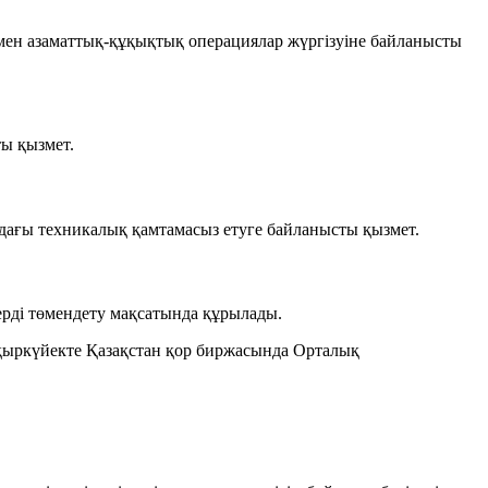
мен азаматтық-құқықтық операциялар жүргізуіне байланысты
ы қызмет.
ындағы техникалық қамтамасыз етуге байланысты қызмет.
ерді төмендету
мақсатында құрылады.
 қыркүйекте Қазақстан қор биржасында Орталық