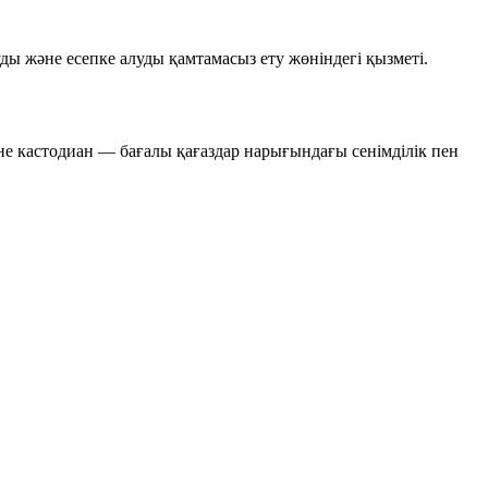
уды
және
есепке алуды
қамтамасыз ету жөніндегі қызметі.
е кастодиан — бағалы қағаздар нарығындағы сенімділік пен