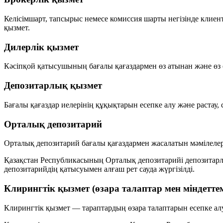
Келісімшарт, тапсырыс немесе комиссия шарты негізінде
клиент
қызмет.
Дилерлік қызмет
Кәсіпқой қатысушының бағалы қағаздармен
өз атынан
және
өз
Депозитарлық қызмет
Бағалы қағаздар иелерінің құқықтарын есепке алу және растау
Орталық депозитарий
Орталық депозитарий бағалы қағаздармен жасалатын мәмілеле
Қазақстан Республикасының Орталық депозитарийі депозитарл
депозитарийдің қатысуымен алғаш рет сауда жүргізілді.
Клирингтік қызмет (өзара талаптар мен міндетте
Клирингтік қызмет — тараптардың өзара талаптарын есепке ал