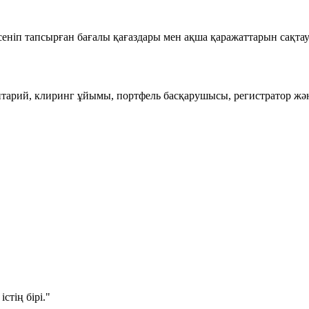
сеніп тапсырған бағалы қағаздары мен ақша қаражаттарын
сақта
тарий, клиринг ұйымы, портфель басқарушысы, регистратор жән
стің бірі."