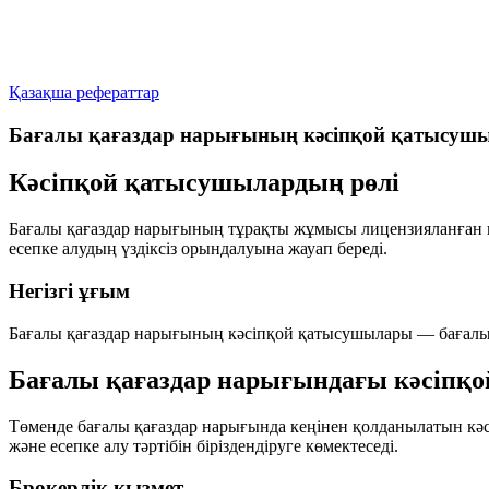
Қазақша рефераттар
Бағалы қағаздар нарығының кәсіпқой қатысушы
Кәсіпқой қатысушылардың рөлі
Бағалы қағаздар нарығының тұрақты жұмысы лицензияланған к
есепке алудың үздіксіз орындалуына жауап береді.
Негізгі ұғым
Бағалы қағаздар нарығының кәсіпқой қатысушылары
— бағалы 
Бағалы қағаздар нарығындағы кәсіпқо
Төменде бағалы қағаздар нарығында кеңінен қолданылатын кәсі
және есепке алу тәртібін біріздендіруге көмектеседі.
Брокерлік қызмет