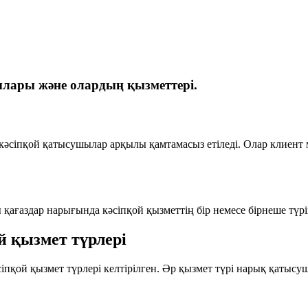
лары және олардың қызметтері.
әсіпқой қатысушылар арқылы қамтамасыз етіледі. Олар клиент 
қағаздар нарығында кәсіпқой қызметтің бір немесе бірнеше түрі
й қызмет түрлері
пқой қызмет түрлері келтірілген. Әр қызмет түрі нарық қатысуш