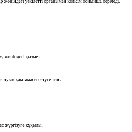
жөніндегі уәкілетті органымен келісім бойынша беріледі.
ру
жөніндегі қызмет.
алынуын қамтамасыз етуге тиіс.
ес жүргізуге құқылы.