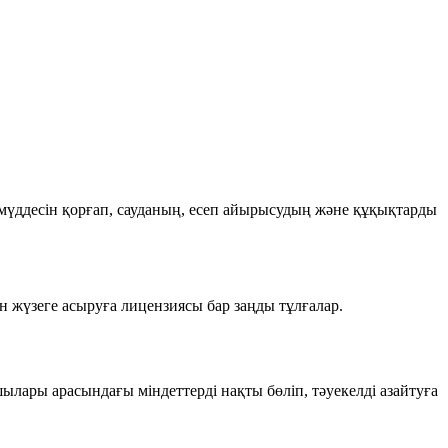
мүддесін қорғап, сауданың, есеп айырысудың және құқықтарды
н жүзеге асыруға лицензиясы бар заңды тұлғалар.
ылары арасындағы міндеттерді нақты бөліп, тәуекелді азайтуға