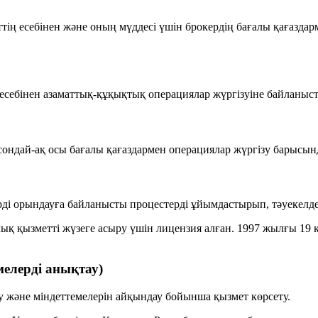
тің есебінен
және
оның мүддесі үшін
брокердің бағалы қағаздар
 есебінен
азаматтық-құқықтық операциялар жүргізуіне байланыст
, сондай-ақ осы бағалы қағаздармен операциялар жүргізу барыс
рді орындауға байланысты процестерді ұйымдастырып,
тәуекелд
ық қызметті жүзеге асыру үшін лицензия алған. 1997 жылғы 19
мелерді анықтау)
у және міндеттемелерін айқындау бойынша қызмет көрсету.