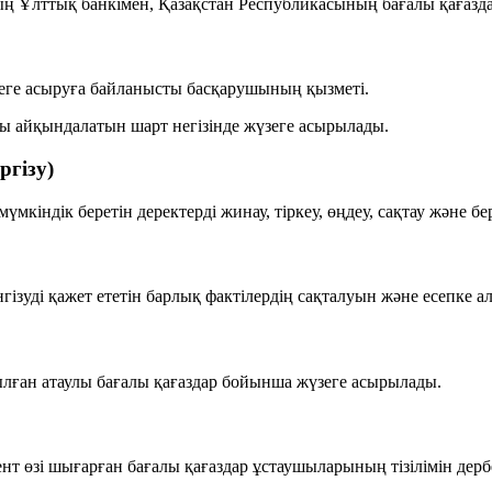
 Ұлттық банкімен, Қазақстан Республикасының бағалы қағаздар 
зеге асыруға байланысты басқарушының қызметі.
ты айқындалатын шарт негізінде жүзеге асырылады.
ргізу)
мүмкіндік беретін деректерді
жинау, тіркеу, өңдеу, сақтау және бе
енгізуді қажет ететін барлық фактілердің сақталуын және есепке 
ылған
атаулы бағалы қағаздар бойынша жүзеге асырылады.
ент өзі шығарған бағалы қағаздар ұстаушыларының тізілімін дерб