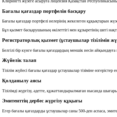
Клирингті жүзеге асыруға лицензия Қазақстан Республикасының
Бағалы қағаздар портфелін басқару
Бағалы қағаздар портфелі иелерінің жекелеген құқықтарын жү
Бұл қызмет басқарушының өкілеттігі мен құзыретінің шегі нақ
Регистраторлық қызмет (ұстаушылар тізілімін жү
Белгілі бір күнге бағалы қағаздардың меншік иесін айқындауға 
Жүйелік талап
Тізілім жүйесі бағалы қағаздар ұстаушылар тізіміне өзгерістер 
Қолданылу аясы
Тізілімді жүргізу, әдетте,
құжаттандырылмаған нысанда шығар
Эмитенттің дербес жүргізу құқығы
Егер бағалы қағаздарды ұстаушылар саны
500-ден аспаса
, эмит