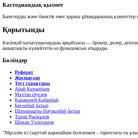
Кастодиандық қызмет
Банктердің және банктік емес қаржы ұйымдарының клиенттер 
Қорытынды
Кәсіпқой қатысушылардың әрқайсысы — брокер, дилер, депози
ашықтықты күшейтетін өз функциясын атқарады.
Бөлімдер
Реферат
Жоспарлар
Тест сұрақтары
Абай Құнанбаев
Мұхтар Әуезов
Қаракерей Қабанбай
Бөгенбай батыр
Шапырашты Наурызбай батыр
Тұрар Рысқұлов
Шоқан Уәлиханов
"Мұғалім ісі сырттай қарапайым болғанмен – тарихтағы ең ұлы і