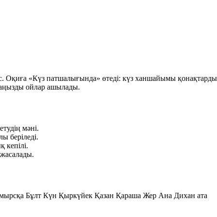
іс. Оқиға «Күз патшалығында» өтеді: күз ханшайымы қонақтарды
 маңызды ойлар ашылады.
тудің мәні.
ы беріледі.
 кепілі.
 жасалады.
мырсқа
Бұлт
Күн
Қыркүйек
Қазан
Қараша
Жер Ана
Дихан ата