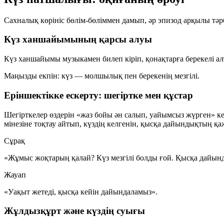
Сахналық көрініс бөлім-бөліммен дамып, әр эпизод арқылы тәр
Күз ханшайымының қарсы алуы
Күз ханшайымы музыкамен билеп кіріп, қонақтарға берекелі а
Маңызды екпін: күз —
молшылық пен берекенің
мезгілі.
Еріншектікке ескерту: шегіртке мен құстар
Шегірткелер өздерін «жаз бойы ән салып, уайымсыз жүрген» к
мінезіне тоқтау айтып, күздің келгенін, қысқа дайындықтың қаж
Сұрақ
«Жұмыс жоқтарың қалай? Күз мезгілі болды ғой. Қысқа дайын
Жауап
«Уақыт жетеді, қысқа кейін дайындаламыз».
Жұлдызқұрт және күздің суығы