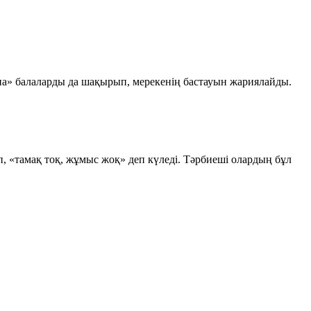
ына» балаларды да шақырып, мерекенің бастауын жариялайды.
 «тамақ тоқ, жұмыс жоқ» деп күледі. Тәрбиеші олардың бұл