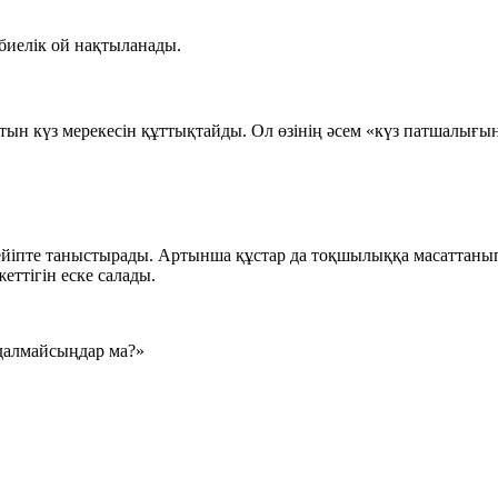
биелік ой нақтыланады.
лтын күз мерекесін құттықтайды. Ол өзінің әсем «күз патшалығ
ейіпте таныстырады. Артынша құстар да тоқшылыққа масаттанып,
еттігін еске салады.
далмайсыңдар ма?»