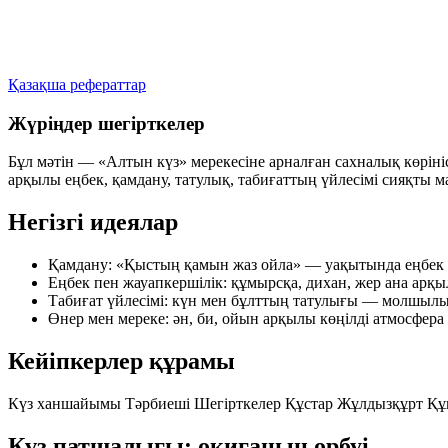
Қазақша рефераттар
Жүріңдер шегірткелер
Бұл мәтін — «Алтын күз» мерекесіне арналған сахналық көрін
арқылы еңбек, қамдану, татулық, табиғаттың үйлесімі сияқты
Негізгі идеялар
Қамдану:
«Қыстың қамын жаз ойла» — уақытында еңбек е
Еңбек пен жауапкершілік:
құмырсқа, дихан, жер ана арқыл
Табиғат үйлесімі:
күн мен бұлттың татулығы — молшылық
Өнер мен мереке:
ән, би, ойын арқылы көңілді атмосфера
Кейіпкерлер құрамы
Күз ханшайымы
Тәрбиеші
Шегірткелер
Құстар
Жұлдызқұрт
Құ
Күз патшалығы: оқиғаның өрбуі