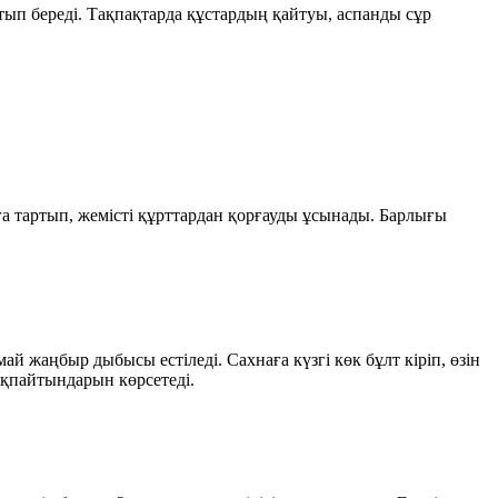
ып береді. Тақпақтарда құстардың қайтуы, аспанды сұр
 тартып, жемісті құрттардан қорғауды ұсынады. Барлығы
ай жаңбыр дыбысы естіледі. Сахнаға күзгі көк бұлт кіріп, өзін
қпайтындарын көрсетеді.