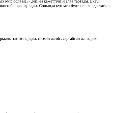
 өмір бола ма?» деп, өз қажеттілігін алға тартады. Екеуі
қпен би орындалады. Соңында күн мен бұлт келісіп, достасып
арқылы таныстырады: пісетін жеміс, сарғайған жапырақ,