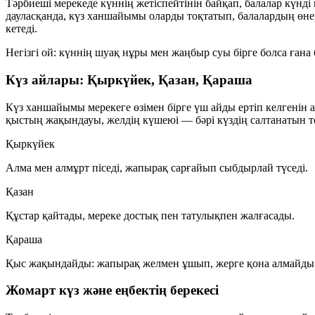
Тәрбиеші мерекеде күннің жетіспейтінін байқап, балалар күнді 
дауласқанда, күз ханшайымы оларды тоқтатып, балалардың өне
кетеді.
Негізгі ой:
күннің шуақ нұры
мен
жаңбыр суы
бірге болса ғана 
Күз айлары: Қыркүйек, Қазан, Қараша
Күз ханшайымы мерекеге өзімен бірге үш айды ертіп келгенін 
қыстың жақындауы, желдің күшеюі — бәрі күздің салтанатын 
Қыркүйек
Алма мен алмұрт піседі, жапырақ сарғайып сыбдырлай түседі.
Қазан
Құстар қайтады, мереке достық пен татулықпен жалғасады.
Қараша
Қыс жақындайды: жапырақ желмен ұшып, жерге қона алмайды
Жомарт күз және еңбектің берекесі