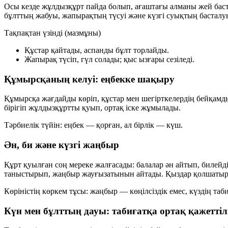
Осы кезде жұлдызқұрт пайда болып, ағаштағы алманы жей баст
бұлттың жабуы, жапырақтың түсуі және күзгі суықтың басталуы
Тақпақтан үзінді (мазмұны)
Құстар қайтады, аспанды бұлт торлайды.
Жапырақ түсіп, гүл солады; қыс ызғары сезіледі.
Құмырсқаның келуі: еңбекке шақыру
Құмырсқа жағдайды көріп, құстар мен шегірткелердің бейқам
бірігіп жұлдызқұртты қуып, ортақ іске жұмылады.
Тәрбиелік түйін:
еңбек — қорған
, ал
бірлік — күш
.
Ән, би және күзгі жаңбыр
Құрт қуылған соң мереке жалғасады: балалар ән айтып, билейді 
таныстырып, жаңбыр жауғызатынын айтады. Қыздар қолшатырм
Көріністің көркем тұсы: жаңбыр — көңілсіздік емес, күздің табиғ
Күн мен бұлттың дауы: табиғатқа ортақ қажеттіл