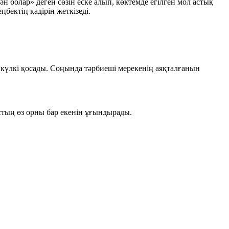
 болар» деген сөзін еске алып, көктемде егілген мол астық
бектің қадірін жеткізеді.
күлкі қосады. Соңында тәрбиеші мерекенің аяқталғанын
стың өз орны бар екенін ұғындырады.