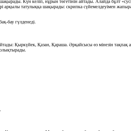
шақырады. Күн келіп, нұрын төгетінін айтады. Алайда бұлт «сусыз
рі арқылы татулыққа шақырады: скрипка сүйемелдеуімен жапыра
бақ-бау гүлденеді.
айтады: Қыркүйек, Қазан, Қараша. Әрқайсысы өз мінезін тақпақ 
толықтырады.
.