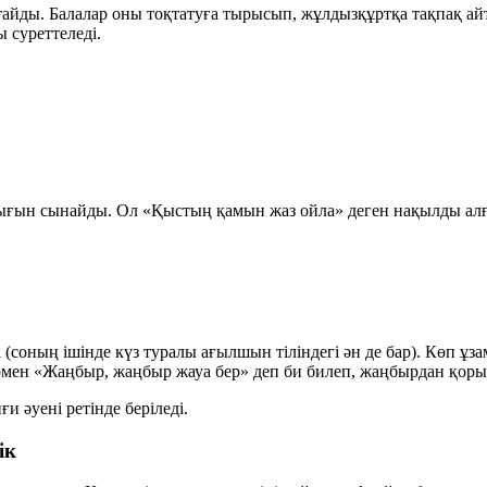
айды. Балалар оны тоқтатуға тырысып, жұлдызқұртқа тақпақ айт
 суреттеледі.
дығын сынайды. Ол «Қыстың қамын жаз ойла» деген нақылды алға
(соның ішінде күз туралы ағылшын тіліндегі ән де бар). Көп ұзам
ен «Жаңбыр, жаңбыр жауа бер» деп би билеп, жаңбырдан қоры
и әуені ретінде беріледі.
ік