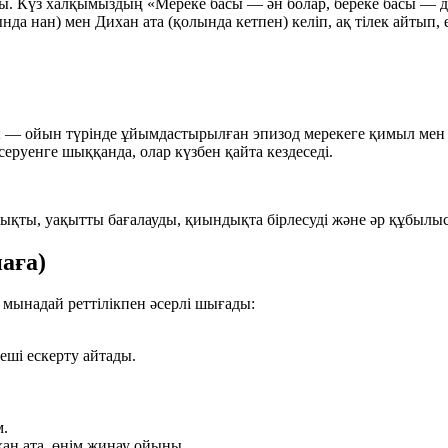
. Күз халқымыздың «Мереке басы — ән болар, береке басы — дән
 нан) мен Дихан ата (қолында кетпен) келіп, ақ тілек айтып, ең
.
ы — ойын түрінде ұйымдастырылған эпизод мерекеге қимыл мен 
серуенге шыққанда, олар күзбен қайта кездеседі.
лықты, уақытты бағалауды, қиындықта бірлесуді және әр құбылы
аға)
с мынадай реттілікпен әсерлі шығады:
еші ескерту айтады.
м.
н ата, өнім жинау ойыны.