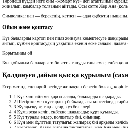
Тәрбиеші күзден неге оны «жомарт күз» деп атайтынын сұрайды
жиналып, қамбалар толғанын айтады. Осы сәтте Жер Ана (қолында
Символика:
нан
— берекенің,
кетпен
— адал еңбектің нышаны
Ойын және қоштасу
Күз балаларды картоп пен пияз жинауға көмектесуге шақырад
айтып, күзбен қоштасудың уақытша екенін еске салады: далаға 
Қорытынды ой
Бұл қойылым балаларға табиғатты тануды ғана емес, еңбекқор
Қолдануға дайын қысқа құрылым (сахн
Егер мәтінді сценарий ретінде жинақтап беретін болсақ, көріні
1
Күз ханшайымы қарсы алады, балаларды шақырады.
2
Шегіртке мен құстардың бейқамдығы көрсетіледі; тәрби
3
Жұлдызқұрт, тақпақтар, күз белгілері.
4
Құмырсқа келіп, еңбекке шақырады; құрт қуылады.
5
Күз туралы әндер, қолшатыр биі, ойындар.
6
Күн мен бұлттың татулығы: жапырақ биі арқылы келісі
7
Қыркүйек–Қазан–Қараша тақпақтары, Жер Ана мен Диха