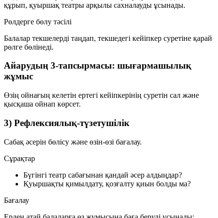
құрып, қуыршақ театры арқылы сахналауды ұсынады.
Рөлдерге бөлу тәсілі
Балалар текшелерді таңдап, текшедегі кейіпкер суретіне қарай
рөлге бөлінеді.
Айарудың 3-тапсырмасы: шығармашылық
жұмыс
Өзің ойнағың келетін ертегі кейіпкерінің суретін сал және
қысқаша ойнап көрсет.
3) Рефлексиялық-түзетушілік
Сабақ әсерін бөлісу және өзін-өзі бағалау.
Сұрақтар
Бүгінгі театр сабағынан қандай әсер алдыңдар?
Қуыршақты қимылдату, қозғалту қиын болды ма?
Бағалау
Ерден атай балаларға өз жұмысына баға беруді ұсынады: