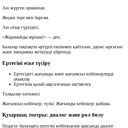
Аю жүрген орманнан
Жидек тере мен барғам.
Аю отыр гүрілдеп,
«Жарамайды мұның!» — деп.
Балалар тақпақты әртүрлі екпінмен қайталап, дауыс ырғағын
және эмоцияны жеткізуді үйренеді.
Ертегіні еске түсіру
Ертегідегі жағымды және жағымсыз кейіпкерлерді
анықтау.
Ертегінің қалай аяқталғанын әңгімелеу.
Талқылау нәтижесі
Жағымсыз кейіпкер:
түлкі.
Жағымды кейіпкер:
қойшы.
Қуыршақ театры: диалог және рөл бөлу
Педагог балаларға ертегіні кейіпкерлер арасында диалог