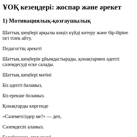
ҰОҚ кезеңдері: жоспар және әрекет
1) Мотивациялық-қозғаушылық
Шаттық шеңбері арқылы көңіл күйді көтеру және бір-біріне
ізгі тілек айту.
Педагогтің әрекеті
Шаттық шеңберін ұйымдастырады, қонақтармен әдепті
сәлемдесуді еске салады.
Шаттық шеңбері мәтіні
Біз әдепті баламыз,
Біз ерекше боламыз.
Қонақтарды көргенде
«Сәлеметсіздер ме?» — деп,
Сәлемдесіп аламыз.