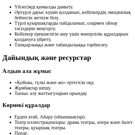
Үйлесімді қимылды дамыту.
Әртүрлі дауыс күшін қолданып, кейіпкердің эмоциялық
бейнесін жеткізе білу.
Түрлі қуыршақтарды пайдаланып, олармен ойнау
тәсілдерін меңгерту.
Кейіпкер ерекшелігін ашу үшін мәнерлілік құралдарын
қолдануға үйрету.
Тапқырлыққа және табандылыққа тәрбиелеу.
Дайындық және ресурстар
Алдын ала жұмыс
«Қойшы, түлкі және аю» ертегісін оқу.
Жұмбақтар шешу.
Тыныс алу жаттығуларын орындау.
Көрнекі құралдар
Ерден атай, Айару (ойыншықтар).
Театр иллюстрациялары: драма театры, опера және балет
театры, қуыршақ театры.
Перде.