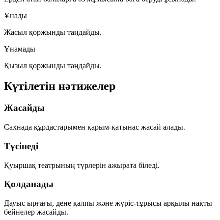
Ұнады
Жасыл қоржынды таңдайды.
Ұнамады
Қызыл қоржынды таңдайды.
Күтілетін нәтижелер
Жасайды
Сахнада құрдастарымен қарым-қатынас жасай алады.
Түсінеді
Қуыршақ театрының түрлерін ажырата біледі.
Қолданады
Дауыс ырғағы, дене қалпы және жүріс-тұрысы арқылы нақты
бейнелер жасайды.