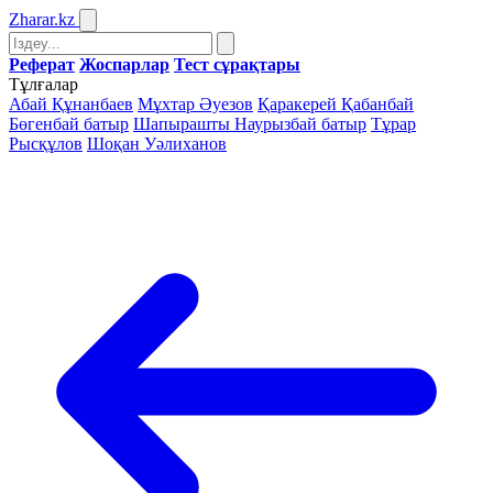
Zharar
.kz
Реферат
Жоспарлар
Тест сұрақтары
Тұлғалар
Абай Құнанбаев
Мұхтар Әуезов
Қаракерей Қабанбай
Бөгенбай батыр
Шапырашты Наурызбай батыр
Тұрар
Рысқұлов
Шоқан Уәлиханов