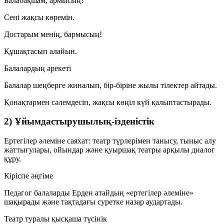
Балабақшам, армысың!
Сені жақсы көремін.
Достарым менің, бармысың!
Құшақтасып алайын.
Балалардың әрекеті
Балалар шеңберге жиналып, бір-біріне жылы тілектер айтады.
Қонақтармен сәлемдесіп, жақсы көңіл күй қалыптастырады.
2) Ұйымдастырушылық-ізденістік
Ертегілер әлеміне саяхат: театр түрлерімен танысу, тыныс алу
жаттығулары, ойындар және қуыршақ театры арқылы диалог
құру.
Кіріспе әңгіме
Педагог балаларды Ерден атайдың «ертегілер әлеміне»
шақырады және тақтадағы суретке назар аудартады.
Театр туралы қысқаша түсінік