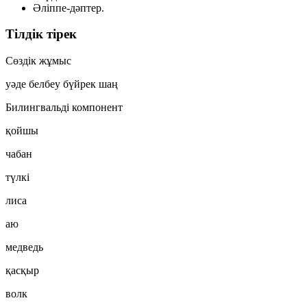
Әліппе-дәптер.
Тілдік тірек
Сөздік жұмыс
уәде
белбеу
бүйрек
шаң
Билингвальді компонент
қойшы
чабан
түлкі
лиса
аю
медведь
қасқыр
волк