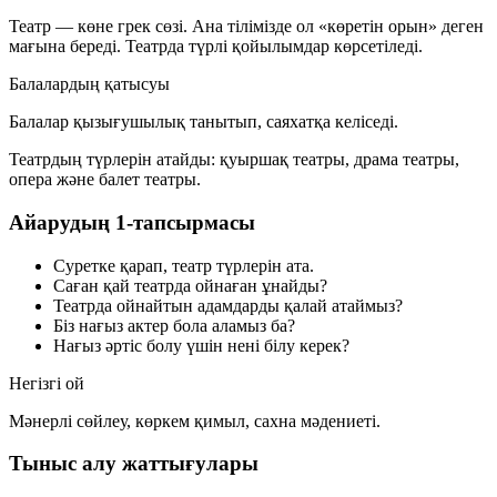
Театр — көне грек сөзі. Ана тілімізде ол «көретін орын» деген
мағына береді. Театрда түрлі қойылымдар көрсетіледі.
Балалардың қатысуы
Балалар қызығушылық танытып, саяхатқа келіседі.
Театрдың түрлерін атайды: қуыршақ театры, драма театры,
опера және балет театры.
Айарудың 1-тапсырмасы
Суретке қарап, театр түрлерін ата.
Саған қай театрда ойнаған ұнайды?
Театрда ойнайтын адамдарды қалай атаймыз?
Біз нағыз актер бола аламыз ба?
Нағыз әртіс болу үшін нені білу керек?
Негізгі ой
Мәнерлі сөйлеу, көркем қимыл, сахна мәдениеті.
Тыныс алу жаттығулары