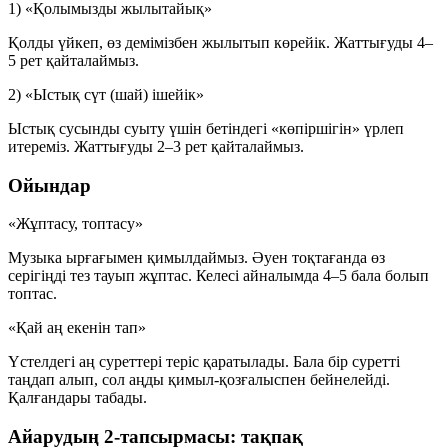
1) «Қолымызды жылытайық»
Қолды үйкеп, өз демімізбен жылытып көрейік. Жаттығуды 4–
5 рет қайталаймыз.
2) «Ыстық сүт (шай) ішейік»
Ыстық сусынды суыту үшін бетіндегі «көпіршігін» үрлеп
итереміз. Жаттығуды 2–3 рет қайталаймыз.
Ойындар
«Жұптасу, топтасу»
Музыка ырғағымен қимылдаймыз. Әуен тоқтағанда өз
серігіңді тез тауып жұптас. Келесі айналымда 4–5 бала болып
топтас.
«Қай аң екенін тап»
Үстелдегі аң суреттері теріс қаратылады. Бала бір суретті
таңдап алып, сол аңды қимыл-қозғалыспен бейнелейді.
Қалғандары табады.
Айарудың 2-тапсырмасы: тақпақ