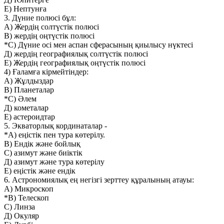
Е) Нептунға
3. Дүние полюсі бұл:
А) Жердің солтүстік полюсі
В) жердің оңтүстік полюсі
*С) Дүние осі мен аспан сферасының қиылысу нүктесі
Д) жердің географиялық солтүстік полюсі
Е) Жердің географиялық оңтүстік полюсі
4) Ғаламға кірмейтіндер:
А) Жұлдыздар
В) Планеталар
*С) Әлем
Д) кометалар
Е) астероидтар
5. Экваторлық кординаталар -
*А) еңістік пен тура көтерілу.
В) Ендік және бойлық
С) азимут және биіктік
Д) азимут және тура көтерілу
Е) еңістік және ендік
6. Астрономиялық ең негізгі зерттеу құралының атауы:
А) Микроскоп
*В) Телескоп
С) Линза
Д) Окуляр