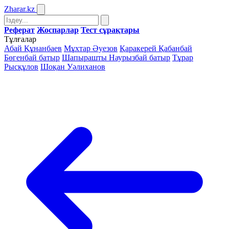
Zharar
.kz
Реферат
Жоспарлар
Тест сұрақтары
Тұлғалар
Абай Құнанбаев
Мұхтар Әуезов
Қаракерей Қабанбай
Бөгенбай батыр
Шапырашты Наурызбай батыр
Тұрар
Рысқұлов
Шоқан Уәлиханов