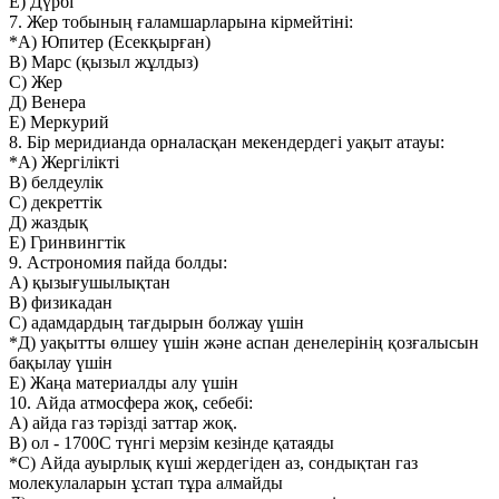
Е) Дүрбі
7. Жер тобының ғаламшарларына кірмейтіні:
*А) Юпитер (Есекқырған)
В) Марс (қызыл жұлдыз)
С) Жер
Д) Венера
Е) Меркурий
8. Бір меридианда орналасқан мекендердегі уақыт атауы:
*А) Жергілікті
В) белдеулік
С) декреттік
Д) жаздық
Е) Гринвингтік
9. Астрономия пайда болды:
А) қызығушылықтан
В) физикадан
С) адамдардың тағдырын болжау үшін
*Д) уақытты өлшеу үшін және аспан денелерінің қозғалысын
бақылау үшін
Е) Жаңа материалды алу үшін
10. Айда атмосфера жоқ, себебі:
А) айда газ тәрізді заттар жоқ.
В) ол - 1700С түнгі мерзім кезінде қатаяды
*С) Айда ауырлық күші жердегіден аз, сондықтан газ
молекулаларын ұстап тұра алмайды