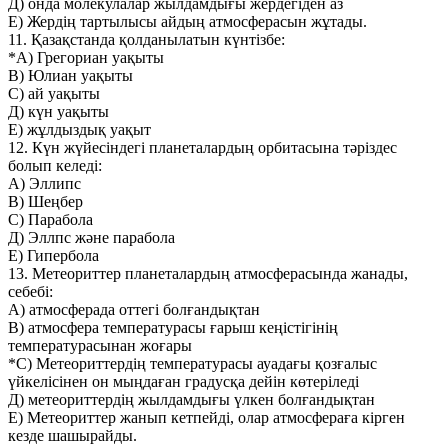
Д) онда молекулалар жылдамдығы жердегіден аз
Е) Жердің тартылысы айдың атмосферасын жұтады.
11. Қазақстанда қолданылатын күнтізбе:
*А) Грегориан уақыты
В) Юлиан уақыты
С) ай уақыты
Д) күн уақыты
Е) жұлдыздық уақыт
12. Күн жүйесіндегі планеталардың орбитасына тәріздес
болып келеді:
А) Эллипс
В) Шеңбер
С) Парабола
Д) Эллпс және парабола
Е) Гипербола
13. Метеориттер планеталардың атмосферасында жанады,
себебі:
А) атмосферада оттегі болғандықтан
В) атмосфера температурасы ғарыш кеңістігінің
температурасынан жоғары
*С) Метеориттердің температурасы ауадағы қозғалыс
үйкелісінен он мыңдаған градусқа дейін көтеріледі
Д) метеориттердің жылдамдығы үлкен болғандықтан
Е) Метеориттер жанып кетпейді, олар атмосфераға кірген
кезде шашырайды.