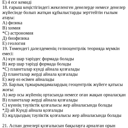
Е) 4 есе кемиді
18. ғарыш кеңістігіндегі жекеленген денелерде немесе денелер
жүйесінде болып жатқан құбылыстарды зерттейтін ғылым
атауы:
А) физика
В) химия
*С) астрономия
Д) биофизика
Е) геология
19. Төмендегі дәлелдеменің гелиоцентрлік теорияда мүмкін
емесі:
А) күн шар тәріздес формада болады
В) жер шар тәрізді формада болады
*С) планеталар күнді айнала қозғалады
Д) планеталар жерді айнала қозғалады
Е) жер өз өсімен айналады
20. Барлық тұжырымдамалардың геоцентрлік жүйеге қатысы
жоғы:
А) жер осы жүйенің ортасында немесе оған жақын орналасқан
В) планеталар жерді айнала қозғалады
С) күннің тәуліктік қозғалысы жер айналасында болады
*Д) ай Күнді айнала қозғалады
Е) жұлдыздың тәуліктік қозғалысы жер айналасында болады
21. Аспан денелері қозғалысын бақылауға арналған орын