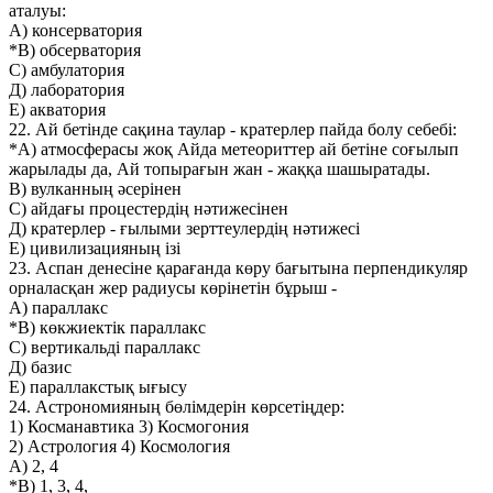
аталуы:
А) консерватория
*В) обсерватория
С) амбулатория
Д) лаборатория
Е) акватория
22. Ай бетінде сақина таулар - кратерлер пайда болу себебі:
*А) атмосферасы жоқ Айда метеориттер ай бетіне соғылып
жарылады да, Ай топырағын жан - жаққа шашыратады.
В) вулканның әсерінен
С) айдағы процестердің нәтижесінен
Д) кратерлер - ғылыми зерттеулердің нәтижесі
Е) цивилизацияның ізі
23. Аспан денесіне қарағанда көру бағытына перпендикуляр
орналасқан жер радиусы көрінетін бұрыш -
А) параллакс
*В) көкжиектік параллакс
С) вертикальді параллакс
Д) базис
Е) параллакстық ығысу
24. Астрономияның бөлімдерін көрсетіңдер:
1) Косманавтика 3) Космогония
2) Астрология 4) Космология
А) 2, 4
*В) 1, 3, 4,