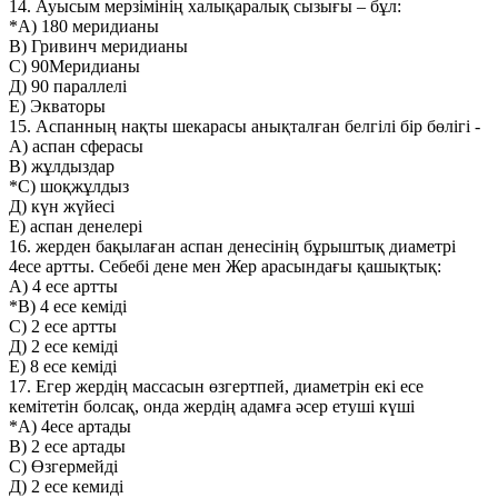
14. Ауысым мерзімінің халықаралық сызығы – бұл:
*А) 180 меридианы
В) Гривинч меридианы
С) 90Меридианы
Д) 90 параллелі
Е) Экваторы
15. Аспанның нақты шекарасы анықталған белгілі бір бөлігі -
А) аспан сферасы
В) жұлдыздар
*С) шоқжұлдыз
Д) күн жүйесі
Е) аспан денелері
16. жерден бақылаған аспан денесінің бұрыштық диаметрі
4есе артты. Себебі дене мен Жер арасындағы қашықтық:
А) 4 есе артты
*В) 4 есе кеміді
С) 2 есе артты
Д) 2 есе кеміді
Е) 8 есе кеміді
17. Егер жердің массасын өзгертпей, диаметрін екі есе
кемітетін болсақ, онда жердің адамға әсер етуші күші
*А) 4есе артады
В) 2 есе артады
С) Өзгермейді
Д) 2 есе кемиді