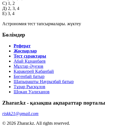
С) 1, 2
Д) 2, 3, 4
Е) 3, 4
Астрономия тест тапсырмалары. жүктеу
Бөлімдер
Реферат
Жоспарлар
Тест сұрақтары
Абай Құнанбаев
Мұхтар Әуезов
Қаракерей Қабанбай
Бөгенбай батыр
Шапырашты Наурызбай батыр
Тұрар Рысқұлов
Шоқан Уәлиханов
Zharar.kz - қазақша ақпараттар порталы
riskk21@gmail.com
© 2026 Zharar.kz. All rights reserved.