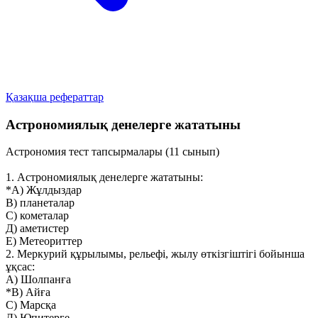
Қазақша рефераттар
Астрономиялық денелерге жататыны
Астрономия тест тапсырмалары (11 сынып)
1. Астрономиялық денелерге жататыны:
*А) Жұлдыздар
В) планеталар
C) кометалар
Д) аметистер
Е) Метеориттер
2. Меркурий құрылымы, рельефі, жылу өткізгіштігі бойынша
ұқсас:
А) Шолпанға
*В) Айға
С) Марсқа
Д) Юпитерге