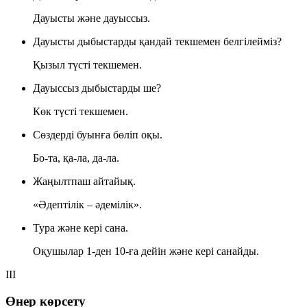
Дауысты және дауыссыз.
Дауысты дыбыстарды қандай текшемен белгілейміз?
Қызыл түсті текшемен.
Дауыссыз дыбыстарды ше?
Көк түсті текшемен.
Сөздерді буынға бөліп оқы.
Бо-та, қа-ла, да-ла.
Жаңылтпаш айтайық.
«Әдептілік – әдемілік».
Тура және кері сана.
Оқушылар 1-ден 10-ға дейін және кері санайды.
III
Өнер көрсету