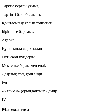
Тәрбие берген ұямыз,
Тәртіпті бала боламыз.
Қоштасып даярлық топпенен,
Біріншіге барамыз.
Ақерке
Құшағыңда жарқылдап
Өтті сәби күндерім.
Мектепке барам мен енді,
Даярлық топ, қош енді!
Ән
«Үгай-ай» (орындайтын: Дамир)
IV
Математика