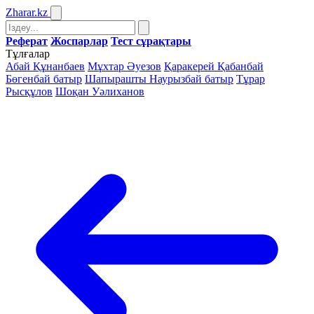
Zharar
.kz
Реферат
Жоспарлар
Тест сұрақтары
Тұлғалар
Абай Құнанбаев
Мұхтар Әуезов
Қаракерей Қабанбай
Бөгенбай батыр
Шапырашты Наурызбай батыр
Тұрар
Рысқұлов
Шоқан Уәлиханов