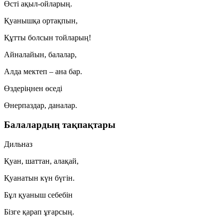
Өсті ақыл-ойларың.
Қуанышқа ортақпын,
Құтты болсын тойларың!
Айналайын, балалар,
Алда мектеп – ана бар.
Өздеріңнен өседі
Өнерпаздар, даналар.
Балалардың тақпақтары
Дильназ
Қуан, шаттан, алақай,
Қуанатын күн бүгін.
Бұл қуаныш себебін
Бізге қарап ұғарсың.