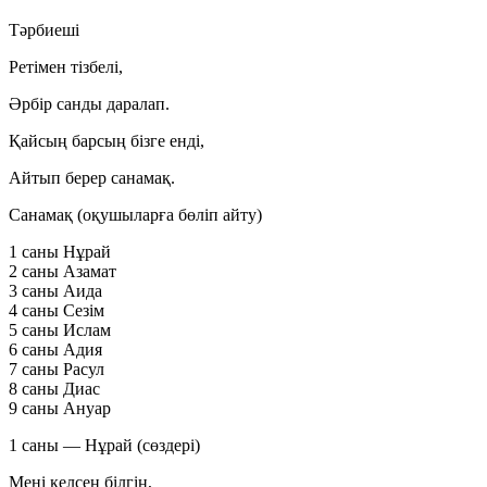
Тәрбиеші
Ретімен тізбелі,
Әрбір санды даралап.
Қайсың барсың бізге енді,
Айтып берер санамақ.
Санамақ (оқушыларға бөліп айту)
1 саны
Нұрай
2 саны
Азамат
3 саны
Аида
4 саны
Сезім
5 саны
Ислам
6 саны
Адия
7 саны
Расул
8 саны
Диас
9 саны
Ануар
1 саны — Нұрай (сөздері)
Мені келсең білгің,