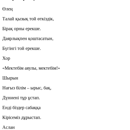
Өлең
Талай қызық той өткіздік,
Бірақ орны ерекше.
Даярлықпен қоштасатын,
Бүгінгі той ерекше.
Хор
«Мектебім аяулы, мектебім!»
Шырын
Нағыз білім – ырыс, бақ,
Дүниені тұр ұстап.
Енді біздер сабаққа
Кірісеміз дұрыстап.
Аслан