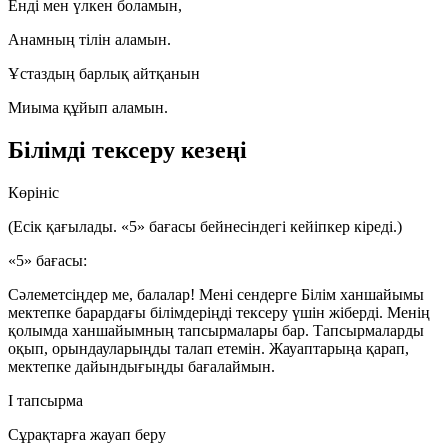
Енді мен үлкен боламын,
Анамның тілін аламын.
Ұстаздың барлық айтқанын
Миыма құйып аламын.
Білімді тексеру кезеңі
Көрініс
(Есік қағылады. «5» бағасы бейнесіндегі кейіпкер кіреді.)
«5» бағасы:
Сәлеметсіңдер ме, балалар! Мені сендерге Білім ханшайымы
мектепке барардағы білімдеріңді тексеру үшін жіберді. Менің
қолымда ханшайымның тапсырмалары бар. Тапсырмаларды
оқып, орындауларыңды талап етемін. Жауаптарыңа қарап,
мектепке дайындығыңды бағалаймын.
I тапсырма
Сұрақтарға жауап беру