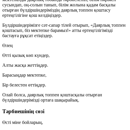
сусындап, оң-солын танып, білім жолына қадам басқалы
отырған бүлдіршіндеріміздің даярлық топпен қоштасу
ертеңгілігіне қош келдіңіздер.
Бүлдіршіндерімізге сәт-сапар тілей отырып, «Даярлық топпен
қоштасып, біз мектепке барамыз!» атты ертеңгілігімізді
бастауға рұқсат етіңіздер.
Өлең
Өтті қызық көп күндер,
Алты жасқа жеттіңдер.
Барасыңдар мектепке,
Бір белестен өттіңдер.
Олай болса, даярлық топпен қоштасқалы отырған
бүлдіршіндерімізді ортаға шақырайық.
Тәрбиешінің сөзі
Өсті міне бойларың,