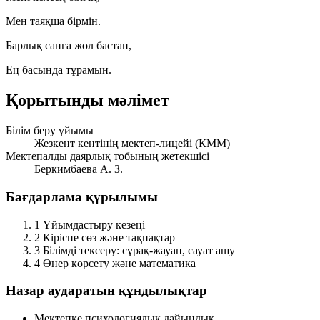
Мен таяқша бірмін.
Барлық санға жол бастап,
Ең басында тұрамын.
Қорытынды мәлімет
Білім беру ұйымы
Жезкент кентінің мектеп-лицейі (КММ)
Мектепалды даярлық тобының жетекшісі
Беркимбаева А. З.
Бағдарлама құрылымы
1
Ұйымдастыру кезеңі
2
Кіріспе сөз және тақпақтар
3
Білімді тексеру: сұрақ-жауап, сауат ашу
4
Өнер көрсету және математика
Назар аударатын құндылықтар
Мектепке психологиялық дайындық