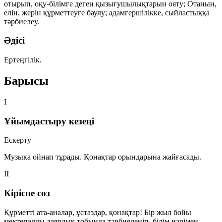
отырып, оқу-білімге деген қызығушылықтарын ояту; Отанын,
елін, жерін құрметтеуге баулу; адамгершілікке, сыйластыққа
тәрбиелеу.
Әдісі
Ертеңгілік.
Барысы
I
Ұйымдастыру кезеңі
Ескерту
Музыка ойнап тұрады. Қонақтар орындарына жайғасады.
II
Кіріспе сөз
Құрметті ата-аналар, ұстаздар, қонақтар! Бір жыл бойы
мектепалды даярлық тобында тәрбиеленіп, білім нәрімен