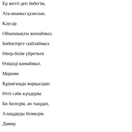
Ер жетті деп бөбегім,
Ата-анамыз қуансын.
Кәусар
Ойыншықты жинаймыз,
Бөбектерге сыйлаймыз.
Өнер-білім үйреткен
Өзіңізді қимаймыз.
Мариям
Құшағыңда жарқылдап
Өтті сәби күндерім.
Би биледім, ән тыңдап,
Алаңдауды білмедім.
Дамир