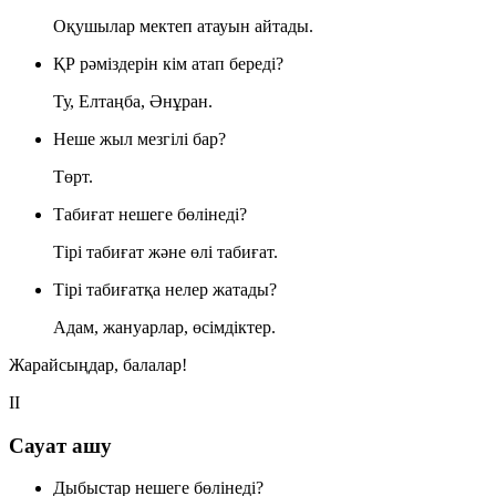
Оқушылар мектеп атауын айтады.
ҚР рәміздерін кім атап береді?
Ту, Елтаңба, Әнұран.
Неше жыл мезгілі бар?
Төрт.
Табиғат нешеге бөлінеді?
Тірі табиғат және өлі табиғат.
Тірі табиғатқа нелер жатады?
Адам, жануарлар, өсімдіктер.
Жарайсыңдар, балалар!
II
Сауат ашу
Дыбыстар нешеге бөлінеді?