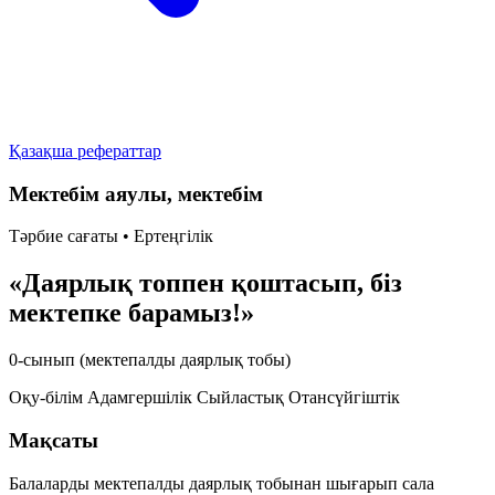
Қазақша рефераттар
Мектебім аяулы, мектебім
Тәрбие сағаты • Ертеңгілік
«Даярлық топпен қоштасып, біз
мектепке барамыз!»
0-сынып (мектепалды даярлық тобы)
Оқу-білім
Адамгершілік
Сыйластық
Отансүйгіштік
Мақсаты
Балаларды мектепалды даярлық тобынан шығарып сала