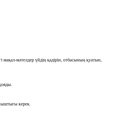
і мақал-мәтелдер үйдің қадірін, отбасының қуатын,
қояды.
ыныштығы керек.