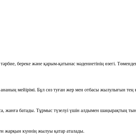
әрбие, береке және қарым-қатынас мәдениетінің өзегі. Төмендег
 ананың мейірімі. Бұл сөз туған жер мен отбасы жылулығын тең 
лса, жанға батады. Тұрмыс түзелуі үшін алдымен шаңырақтың т
пен жарқын күннің жылуы қатар аталады.