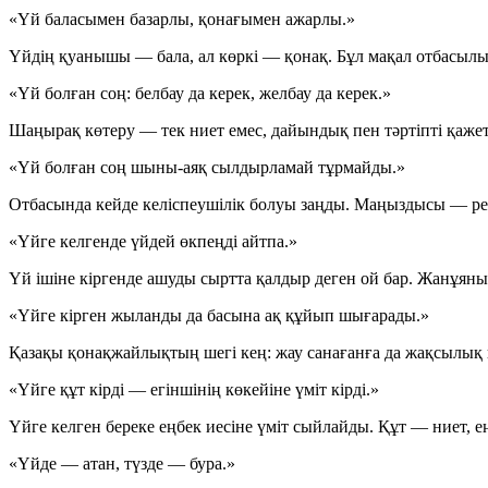
«Үй баласымен базарлы, қонағымен ажарлы.»
Үйдің қуанышы — бала, ал көркі — қонақ. Бұл мақал отбасылы
«Үй болған соң: белбау да керек, желбау да керек.»
Шаңырақ көтеру — тек ниет емес, дайындық пен тәртіпті қажет е
«Үй болған соң шыны-аяқ сылдырламай тұрмайды.»
Отбасында кейде келіспеушілік болуы заңды. Маңыздысы — рен
«Үйге келгенде үйдей өкпеңді айтпа.»
Үй ішіне кіргенде ашуды сыртта қалдыр деген ой бар. Жанұяны
«Үйге кірген жыланды да басына ақ құйып шығарады.»
Қазақы қонақжайлықтың шегі кең: жау санағанға да жақсылық к
«Үйге құт кірді — егіншінің көкейіне үміт кірді.»
Үйге келген береке еңбек иесіне үміт сыйлайды. Құт — ниет, 
«Үйде — атан, түзде — бура.»