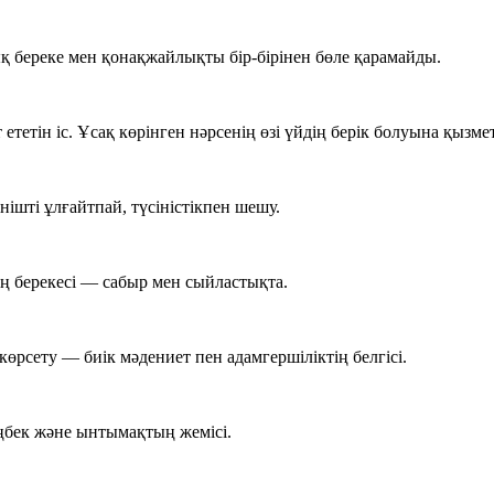
қ береке мен қонақжайлықты бір-бірінен бөле қарамайды.
тетін іс. Ұсақ көрінген нәрсенің өзі үйдің берік болуына қызмет
ішті ұлғайтпай, түсіністікпен шешу.
ң берекесі — сабыр мен сыйластықта.
өрсету — биік мәдениет пен адамгершіліктің белгісі.
еңбек және ынтымақтың жемісі.