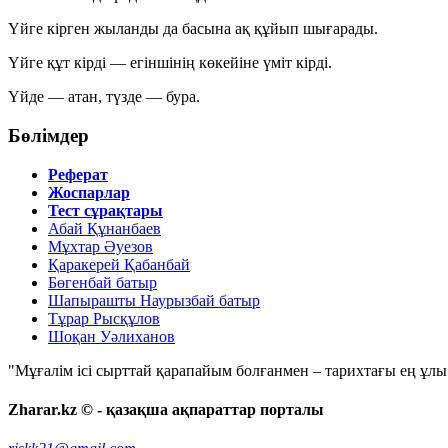
Үйге кірген жыланды да басына ақ құйып шығарады.
Үйге құт кірді — егіншінің көкейіне үміт кірді.
Үйде — атан, түзде — бура.
Бөлімдер
Реферат
Жоспарлар
Тест сұрақтары
Абай Құнанбаев
Мұхтар Әуезов
Қаракерей Қабанбай
Бөгенбай батыр
Шапырашты Наурызбай батыр
Тұрар Рысқұлов
Шоқан Уәлиханов
"Мұғалім ісі сырттай қарапайым болғанмен – тарихтағы ең ұлы і
Zharar.kz © - қазақша ақпараттар порталы