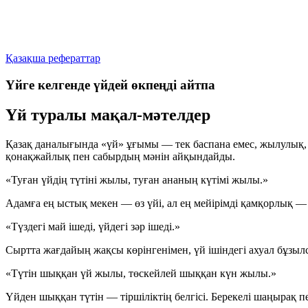
Қазақша рефераттар
Үйге келгенде үйдей өкпеңді айтпа
Үй туралы мақал-мәтелдер
Қазақ даналығында «үй» ұғымы — тек баспана емес, жылулық, т
қонақжайлық пен сабырдың мәнін айқындайды.
«Туған үйдің түтіні жылы, туған ананың күтімі жылы.»
Адамға ең ыстық мекен — өз үйі, ал ең мейірімді қамқорлық —
«Түздегі май ішеді, үйдегі зәр ішеді.»
Сыртта жағдайың жақсы көрінгенімен, үй ішіндегі ахуал бұзы
«Түтін шыққан үй жылы, төскейлей шыққан күн жылы.»
Үйден шыққан түтін — тіршіліктің белгісі. Берекелі шаңырақ 