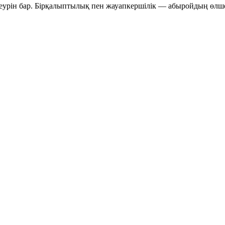
 емеурін бар. Бірқалыптылық пен жауапкершілік — абыройдың өлш