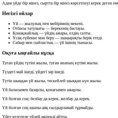
Адам үйде бір мінез, сыртта бір мінез көрсетпеуі керек деген
Негізгі ойлар
Үй — жылулық пен мейірімнің мекені.
Отбасы татулығы — берекенің бастауы.
Қонақжайлық — үйдің ажары, елдің салты.
Ұсақ-түйекке мән беру — шаңырақты берік етеді.
Сабыр мен сыйластық — үй ішінің тынысы.
Оқуға ыңғайлы нұсқа
Туған үйдің түтіні жылы, туған ананың күтімі жылы.
Түздегі май ішеді, үйдегі зәр ішеді.
Түтін шыққан үй жылы, төскейлей шыққан күн жылы.
Үй баласымен базарлы, қонағымен ажарлы.
Үй болған соң: белбау да керек, желбау да керек.
Үй болған соң шыны-аяқ сылдырламай тұрмайды.
Үйге келгенде үйдей өкпеңді айтпа.