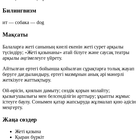
Билингвизм
ит —
собака
—
dog
Мақсаты
Балаларға
жеті санының киелі
екенін жеті сурет арқылы
түсіндіру; «Жеті қазынаны» атай білуге және саусақ театры
арқылы әңгімелеуге үйрету.
Айтылған ертегі бойынша қойылған сұрақтарға толық жауап
беруге дағдыландыру, ертегі мазмұнын анық әрі мәнерлі
жеткізуге жаттықтыру.
Ой-өрісін, қиялын дамыту; сөздік қорын молайту;
қызығушылығы мен белсенділігін арттыру; ұқыпты жұмыс
істеуге баулу. Сонымен қатар жапсыруда
жұлмалап қию
әдісін
меңгерту.
Жаңа сөздер
Жеті қазына
Қыран бүркіт