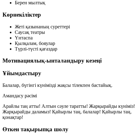
Берен мылтық
Көрнекіліктер
Жеті қазынаның суреттері
Саусақ театры
Үнтаспа
Қылқалам, бояулар
Түрлі-түсті қағаздар
Мотивациялық-ынталандыру кезеңі
Ұйымдастыру
Балалар, бүгінгі күнімізді жақсы тілекпен бастайық.
Амандасу рәсімі
Арайлы таң атты! Алтын сәуле таратты! Жарқырайды күніміз!
Жарқырайды даламыз! Қайырлы таң, балалар! Қайырлы таң,
қонақтар!
Өткен тақырыпқа шолу