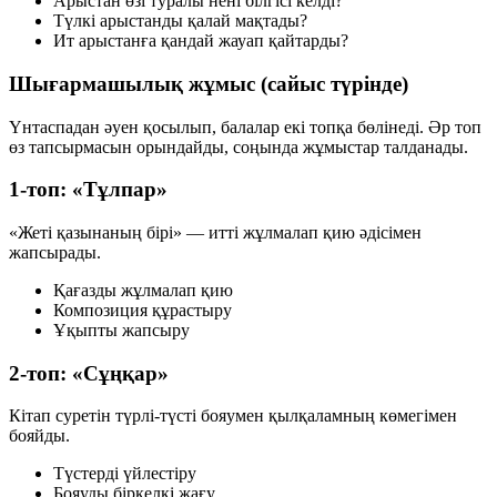
Арыстан өзі туралы нені білгісі келді?
Түлкі арыстанды қалай мақтады?
Ит арыстанға қандай жауап қайтарды?
Шығармашылық жұмыс (сайыс түрінде)
Үнтаспадан әуен қосылып, балалар екі топқа бөлінеді. Әр топ
өз тапсырмасын орындайды, соңында жұмыстар талданады.
1-топ: «Тұлпар»
«Жеті қазынаның бірі» — итті
жұлмалап қию
әдісімен
жапсырады.
Қағазды жұлмалап қию
Композиция құрастыру
Ұқыпты жапсыру
2-топ: «Сұңқар»
Кітап суретін түрлі-түсті бояумен қылқаламның көмегімен
бояйды.
Түстерді үйлестіру
Бояуды біркелкі жағу