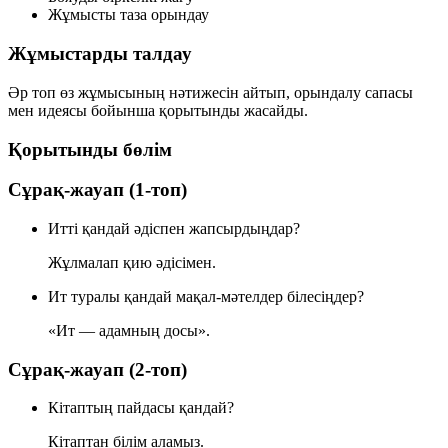
Жұмысты таза орындау
Жұмыстарды талдау
Әр топ өз жұмысының нәтижесін айтып, орындалу сапасы
мен идеясы бойынша қорытынды жасайды.
Қорытынды бөлім
Сұрақ-жауап (1-топ)
Итті қандай әдіспен жапсырдыңдар?
Жұлмалап қию әдісімен.
Ит туралы қандай мақал-мәтелдер білесіңдер?
«Ит — адамның досы».
Сұрақ-жауап (2-топ)
Кітаптың пайдасы қандай?
Кітаптан білім аламыз.