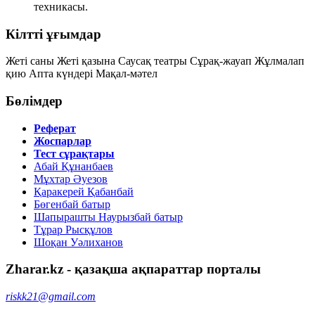
техникасы.
Кілтті ұғымдар
Жеті саны
Жеті қазына
Саусақ театры
Сұрақ-жауап
Жұлмалап
қию
Апта күндері
Мақал-мәтел
Бөлімдер
Реферат
Жоспарлар
Тест сұрақтары
Абай Құнанбаев
Мұхтар Әуезов
Қаракерей Қабанбай
Бөгенбай батыр
Шапырашты Наурызбай батыр
Тұрар Рысқұлов
Шоқан Уәлиханов
Zharar.kz - қазақша ақпараттар порталы
riskk21@gmail.com