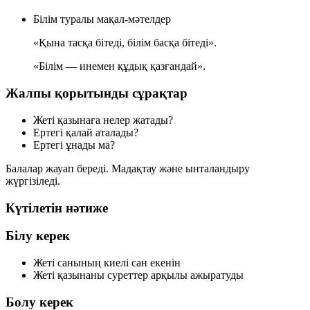
Білім туралы мақал-мәтелдер
«Қына тасқа бітеді, білім басқа бітеді».
«Білім — инемен құдық қазғандай».
Жалпы қорытынды сұрақтар
Жеті қазынаға нелер жатады?
Ертегі қалай аталады?
Ертегі ұнады ма?
Балалар жауап береді. Мадақтау және ынталандыру
жүргізіледі.
Күтілетін нәтиже
Білу керек
Жеті санының киелі сан екенін
Жеті қазынаны суреттер арқылы ажыратуды
Болу керек