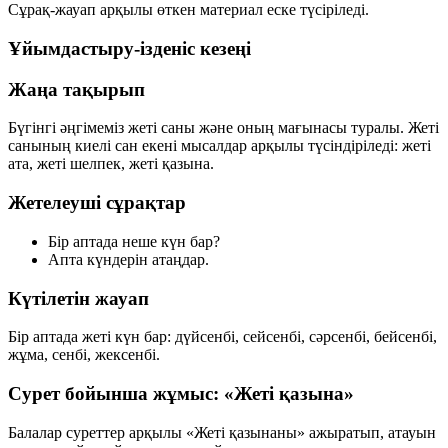
Сұрақ-жауап арқылы өткен материал еске түсіріледі.
Ұйымдастыру-ізденіс кезеңі
Жаңа тақырып
Бүгінгі әңгімеміз
жеті саны
және оның мағынасы туралы. Жеті
санының киелі сан екені мысалдар арқылы түсіндіріледі:
жеті
ата
,
жеті шелпек
,
жеті қазына
.
Жетелеуші сұрақтар
Бір аптада неше күн бар?
Апта күндерін атаңдар.
Күтілетін жауап
Бір аптада жеті күн бар:
дүйсенбі
,
сейсенбі
,
сәрсенбі
,
бейсенбі
,
жұма
,
сенбі
,
жексенбі
.
Сурет бойынша жұмыс: «Жеті қазына»
Балалар суреттер арқылы «Жеті қазынаны» ажыратып, атауын