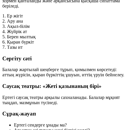
хормен қайталайды және әрқайсысына қысқаша сипаттама
беріледі.
1.
Ер жігіт
2.
Ару ана
3.
Ақыл-білім
4.
Жүйрік ат
5.
Берен мылтық
6.
Қыран бүркіт
7.
Тазы ит
Сергіту сәті
Балалар жартылай шеңберге тұрып, қимылмен көрсетеді:
аттың жүрісін, қыран бүркіттің ұшуын, иттің үруін бейнелеу.
Саусақ театры: «Жеті қазынаның бірі»
Ертегі саусақ театры арқылы сахналанады. Балалар мұқият
тыңдап, мазмұнын түсінеді.
Сұрақ-жауап
Ертегі сендерге ұнады ма?