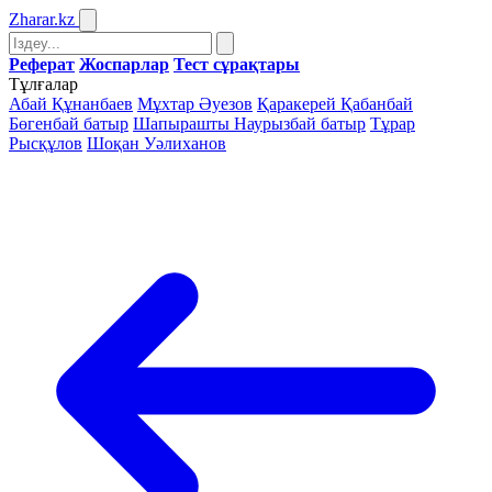
Zharar
.kz
Реферат
Жоспарлар
Тест сұрақтары
Тұлғалар
Абай Құнанбаев
Мұхтар Әуезов
Қаракерей Қабанбай
Бөгенбай батыр
Шапырашты Наурызбай батыр
Тұрар
Рысқұлов
Шоқан Уәлиханов