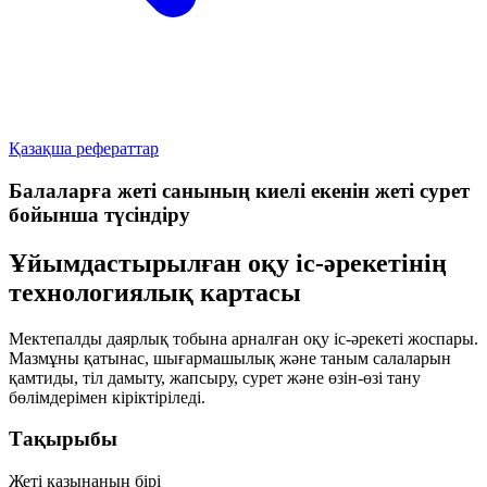
Қазақша рефераттар
Балаларға жеті санының киелі екенін жеті сурет
бойынша түсіндіру
Ұйымдастырылған оқу іс-әрекетінің
технологиялық картасы
Мектепалды даярлық тобына арналған оқу іс-әрекеті жоспары.
Мазмұны қатынас, шығармашылық және таным салаларын
қамтиды, тіл дамыту, жапсыру, сурет және өзін-өзі тану
бөлімдерімен кіріктіріледі.
Тақырыбы
Жеті қазынаның бірі