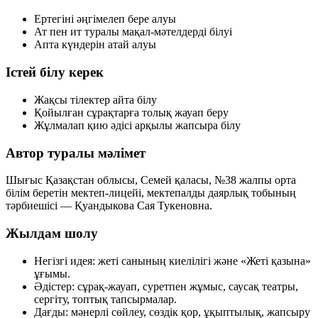
Ертегіні әңгімелеп бере алуы
Ат пен ит туралы мақал-мәтелдерді білуі
Апта күндерін атай алуы
Істей білу керек
Жақсы тілектер айта білу
Қойылған сұрақтарға толық жауап беру
Жұлмалап қию әдісі арқылы жапсыра білу
Автор туралы мәлімет
Шығыс Қазақстан облысы, Семей қаласы, №38 жалпы орта
білім беретін мектеп-лицейі, мектепалды даярлық тобының
тәрбиешісі —
Қуандыкова Сая Тукеновна
.
Жылдам шолу
Негізгі идея:
жеті санының киелілігі және «Жеті қазына»
ұғымы.
Әдістер:
сұрақ-жауап, суретпен жұмыс, саусақ театры,
сергіту, топтық тапсырмалар.
Дағды:
мәнерлі сөйлеу, сөздік қор, ұқыптылық, жапсыру