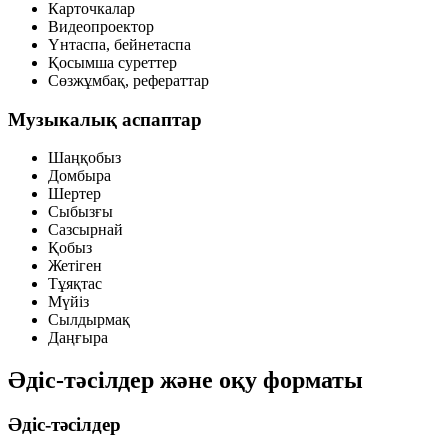
Карточкалар
Видеопроектор
Үнтаспа, бейнетаспа
Қосымша суреттер
Сөзжұмбақ, рефераттар
Музыкалық аспаптар
Шаңқобыз
Домбыра
Шертер
Сыбызғы
Сазсырнай
Қобыз
Жетіген
Тұяқтас
Мүйіз
Сылдырмақ
Даңғыра
Әдіс-тәсілдер және оқу форматы
Әдіс-тәсілдер