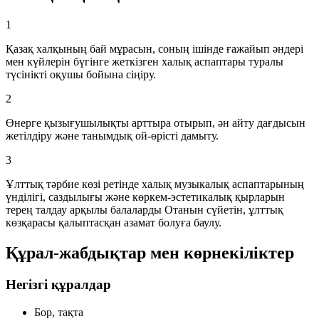
1
Қазақ халқының бай мұрасын, соның ішінде ғажайып әндері
мен күйлерін бүгінге жеткізген халық аспаптары туралы
түсінікті оқушы бойына сіңіру.
2
Өнерге қызығушылықты арттыра отырып, ән айту дағдысын
жетілдіру және танымдық ой-өрісті дамыту.
3
Ұлттық тәрбие көзі ретінде халық музыкалық аспаптарының
үнділігі, саздылығы және көркем-эстетикалық қырларын
терең талдау арқылы балаларды Отанын сүйетін, ұлттық
көзқарасы қалыптасқан азамат болуға баулу.
Құрал-жабдықтар мен көрнекіліктер
Негізгі құралдар
Бор, тақта