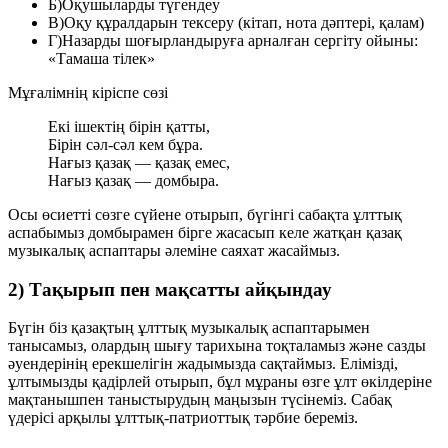
Б)
Оқушыларды түгендеу
В)
Оқу құралдарын тексеру (кітап, нота дәптері, қалам)
Г)
Назарды шоғырландыруға арналған сергіту ойыны:
«Тамаша тілек»
Мұғалімнің кіріспе сөзі
Екі ішектің бірін қатты,
Бірін сәл-сәл кем бұра.
Нағыз қазақ — қазақ емес,
Нағыз қазақ — домбыра.
Осы өсиетті сөзге сүйене отырып, бүгінгі сабақта ұлттық
аспабымыз домбырамен бірге жасасып келе жатқан қазақ
музыкалық аспаптары әлеміне саяхат жасаймыз.
2) Тақырып пен мақсатты айқындау
Бүгін біз қазақтың ұлттық музыкалық аспаптарымен
танысамыз, олардың шығу тарихына тоқталамыз және сазды
әуендерінің ерекшелігін жадымызда сақтаймыз. Елімізді,
ұлтымызды қадірлей отырып, бұл мұраны өзге ұлт өкілдеріне
мақтанышпен таныстырудың маңызын түсінеміз. Сабақ
үдерісі арқылы ұлттық-патриоттық тәрбие береміз.