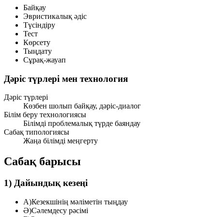
Байқау
Эвристикалық әдіс
Түсіндіру
Тест
Көрсету
Тыңдату
Сұрақ-жауап
Дәріс түрлері мен технология
Дәріс түрлері
Көзбен шолып байқау, дәріс-диалог
Білім беру технологиясы
Білімді проблемалық түрде баяндау
Сабақ типологиясы
Жаңа білімді меңгерту
Сабақ барысы
1) Дайындық кезеңі
А)
Кезекшінің мәліметін тыңдау
Ә)
Сәлемдесу рәсімі