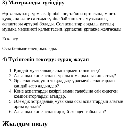
3) Материалды түсіндіру
Әр халықтың тұрмыс-тіршілігіне, табиғи ортасына, мінез-
құлқына және салт-дәстүріне байланысты музыкалық
аспаптары әртүрлі болады. Сол аспаптар арқылы ұлттың
музыка мәдениеті қалыптасып, ұрпақтан ұрпаққа жалғасады.
Ескерту
Осы бөлімде өлең оқылады.
4) Түсінгенін тексеру: сұрақ-жауап
Қандай музыкалық аспаптармен таныстық?
Алғашқы көне аспап туралы кім арқылы таныстық?
Әр аспаптың үнін тыңдадық: үрлемелі аспаптардан
қандай әсер алдыңдар?
Көне аспаптарды қазіргі заман талабына сай өңдеген
композиторларды атаңдар.
Әлемдік эстрадалық музыкада осы аспаптардың алатын
орны қандай?
Алғашқы көне аспаптар қай жерден табылған?
Жылдам шолу