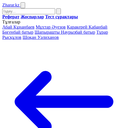
Zharar
.kz
Реферат
Жоспарлар
Тест сұрақтары
Тұлғалар
Абай Құнанбаев
Мұхтар Әуезов
Қаракерей Қабанбай
Бөгенбай батыр
Шапырашты Наурызбай батыр
Тұрар
Рысқұлов
Шоқан Уәлиханов