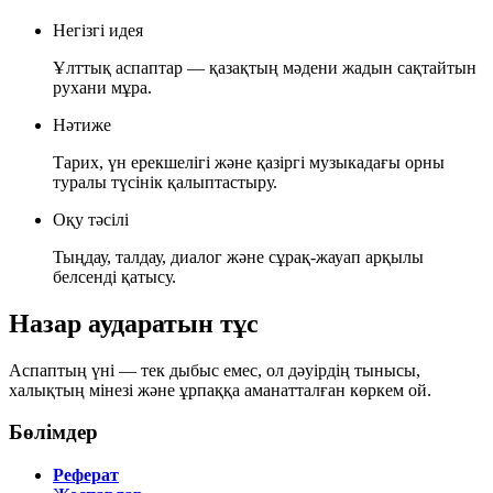
Негізгі идея
Ұлттық аспаптар — қазақтың мәдени жадын сақтайтын
рухани мұра.
Нәтиже
Тарих, үн ерекшелігі және қазіргі музыкадағы орны
туралы түсінік қалыптастыру.
Оқу тәсілі
Тыңдау, талдау, диалог және сұрақ-жауап арқылы
белсенді қатысу.
Назар аударатын тұс
Аспаптың үні — тек дыбыс емес, ол дәуірдің тынысы,
халықтың мінезі және ұрпаққа аманатталған көркем ой.
Бөлімдер
Реферат