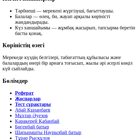
Тәрбиеші
— мерекені жүргізуші, бағыттаушы.
Балалар
— өлең, би, жауап арқылы көріністі
жандандырады.
Күз ханшайымы
— жұмбақ жасырып, тапсырма беретін
басты қонақ.
Көріністің өзегі
Мерекеде күздің белгілері, табиғаттың құбылысы және
балалардың өнері бір арнаға тоғысып, жылы әрі әсерлі көңіл
күй сыйлайды.
Бөлімдер
Реферат
Жоспарлар
Тест сұрақтары
Абай Құнанбаев
Мұхтар Әуезов
Қаракерей Қабанбай
Бөгенбай батыр
Шапырашты Наурызбай батыр
Тұрар Рысқұлов