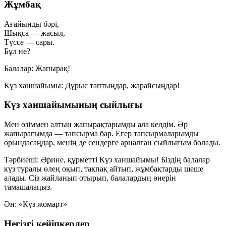
Жұмбақ
Ағайынды бәрі,
Шықса — жасыл,
Түссе — сары.
Бұл не?
Балалар:
Жапырақ!
Күз ханшайымы:
Дұрыс таптыңдар, жарайсыңдар!
Күз ханшайымының сыйлығы
Мен өзіммен алтын жапырақтарымды ала келдім. Әр
жапырағымда — тапсырма бар. Егер тапсырмаларымды
орындасаңдар, менің де сендерге арналған сыйлығым болады.
Тәрбиеші:
Әрине, құрметті Күз ханшайымы! Біздің балалар
күз туралы өлең оқып, тақпақ айтып, жұмбақтарды шеше
алады. Сіз жайланып отырып, балалардың өнерін
тамашалаңыз.
Ән:
«Күз жомарт»
Негізгі кейіпкерлер