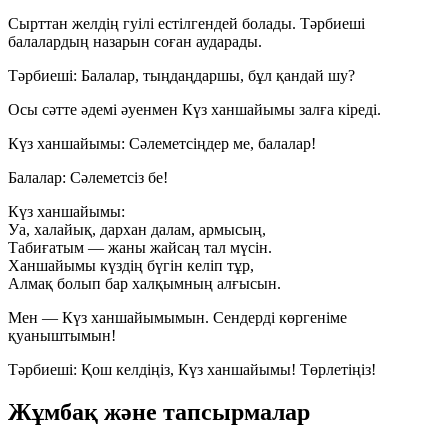
Сырттан желдің гуілі естілгендей болады. Тәрбиеші
балалардың назарын соған аударады.
Тәрбиеші:
Балалар, тыңдаңдаршы, бұл қандай шу?
Осы сәтте әдемі әуенмен Күз ханшайымы залға кіреді.
Күз ханшайымы:
Сәлеметсіңдер ме, балалар!
Балалар:
Сәлеметсіз бе!
Күз ханшайымы:
Уа, халайық, дархан далам, армысың,
Табиғатым — жаны жайсаң тал мүсін.
Ханшайымы күздің бүгін келіп тұр,
Алмақ болып бар халқымның алғысын.
Мен — Күз ханшайымымын. Сендерді көргеніме
қуаныштымын!
Тәрбиеші:
Қош келдіңіз, Күз ханшайымы! Төрлетіңіз!
Жұмбақ және тапсырмалар