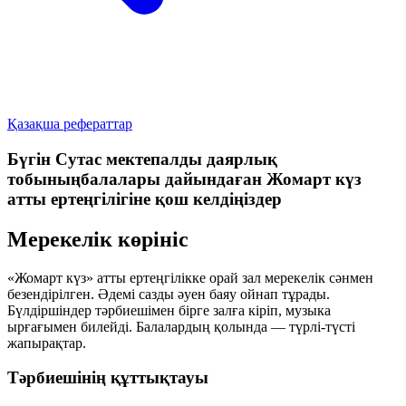
Қазақша рефераттар
Бүгін Сутас мектепалды даярлық
тобыныңбалалары дайындаған Жомарт күз
атты ертеңгілігіне қош келдіңіздер
Мерекелік көрініс
«Жомарт күз» атты ертеңгілікке орай зал мерекелік сәнмен
безендірілген. Әдемі сазды әуен баяу ойнап тұрады.
Бүлдіршіндер тәрбиешімен бірге залға кіріп, музыка
ырғағымен билейді. Балалардың қолында — түрлі-түсті
жапырақтар.
Тәрбиешінің құттықтауы