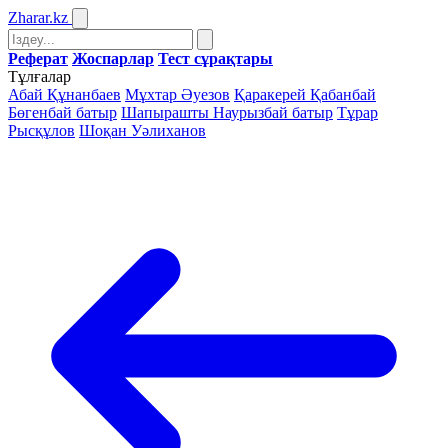
Zharar
.kz
Реферат
Жоспарлар
Тест сұрақтары
Тұлғалар
Абай Құнанбаев
Мұхтар Әуезов
Қаракерей Қабанбай
Бөгенбай батыр
Шапырашты Наурызбай батыр
Тұрар
Рысқұлов
Шоқан Уәлиханов