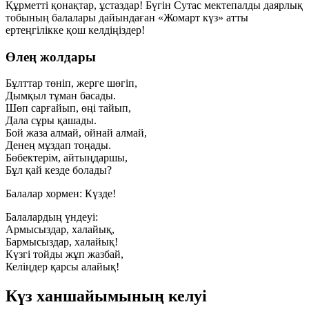
Құрметті қонақтар, ұстаздар! Бүгін Сутас мектепалды даярлық
тобының балалары дайындаған «Жомарт күз» атты
ертеңгілікке қош келдіңіздер!
Өлең жолдары
Бұлттар төніп, жерге шөгіп,
Дымқыл тұман басады.
Шөп сарғайып, өңі тайып,
Дала сұры қашады.
Бой жаза алмай, ойнай алмай,
Денең мұздап тоңады.
Бөбектерім, айтыңдаршы,
Бұл қай кезде болады?
Балалар хормен:
Күзде!
Балалардың үндеуі:
Армысыздар, халайық,
Бармысыздар, халайық!
Күзгі тойды жұп жазбай,
Келіңдер қарсы алайық!
Күз ханшайымының келуі