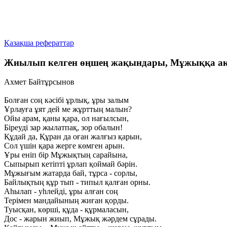
Қазақша рефераттар
Жиылып келген өңшең жақындары, Мұжыққа ақ
Ахмет Байтұрсынов
Болған соң кәсібі ұрлық, ұры залым
Ұрлауға ұят дей ме жұрттың малын?
Ойы арам, қаны қара, ол нағылсын,
Біреуді зар жылатпақ, зор обалын!
Құдай да, Құран да оған жалғыз қарын,
Сол үшін қара жерге көмген арын.
Ұры еніп бір Мұжықтың сарайына,
Сыпырып кетіпті ұрлап қоймай бәрін.
Мұжығым жатарда бай, тұрса - сорлы,
Байлықтың құр тып - типыл қалған орны.
Аһылап - уһлейді, ұры алған соң
Терімен мандайының жиған қорды.
Туысқан, көрші, құда - құрмаласын,
Дос - жарын жиып, Мұжық жәрдем сұрады.