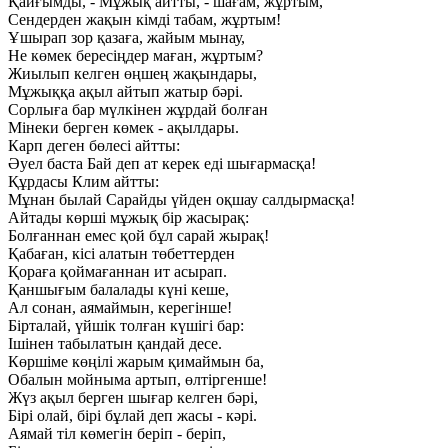
Қайғымды, - Мұжық айтты, - шағам, жұртым,
Сендерден жақын кімді табам, жұртым!
Ұшырап зор қазаға, жайым мынау,
Не көмек бересіңдер маған, жұртым?
Жиылып келген өңшең жақындары,
Мұжыққа ақыл айтып жатыр бәрі.
Сорлыға бар мүлкінен жұрдай болған
Мінеки берген көмек - ақылдары.
Карп деген бөлесі айтты:
Әуел баста Бай деп ат керек еді шығармасқа!
Құрдасы Клим айтты:
Мұнан былай Сарайды үйден оқшау салдырмасқа!
Айтады көрші мұжық бір жасырақ:
Болғаннан емес қой бұл сарай жырақ!
Қабаған, кісі алатын төбеттерден
Қораға қоймағаннан ит асырап.
Қаншығым балалады күні кеше,
Ал сонан, аямаймын, керегінше!
Бірталай, үйшік толған күшігі бар:
Ішінен табылатын қандай десе.
Көршіме көңілі жарым қимаймын ба,
Обалын мойныма артып, өлтіргенше!
Жүз ақыл берген шығар келген бәрі,
Бірі олай, бірі бұлай деп жасы - кәрі.
Аямай тіл көмегін беріп - беріп,