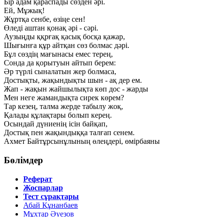
Бір адам қараспады сөзден әрі.
Ей, Мұжық!
Жұртқа сенбе, өзіңе сен!
Өледі аштан қонақ әрі - сәрі.
Аузыңды ққрғақ қасық босқа қажар,
Шығынға құр айтқан сөз болмас дәрі.
Бұл сөздің мағынасы емес терең,
Сонда да қорытуын айтып берем:
Әр түрлі сыналатын жер болмаса,
Достықты, жақындықты шын - ақ дер ем.
Жап - жақын жайшылықта көп дос - жарды
Мен неге жамандықта сирек көрем?
Тар кезең, талма жерде табылу жоқ,
Қалады құлақтары болып керең.
Осындай дүниенің ісін байқап,
Достық пен жақындыққа талғап сенем.
Ахмет Байтұрсынұлының өлеңдері, өмірбаяны
Бөлімдер
Реферат
Жоспарлар
Тест сұрақтары
Абай Құнанбаев
Мұхтар Әуезов