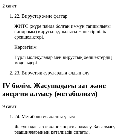
2 сағат
22. Вирустар және фагтар
ЖИТС (жүре пайда болған иммун тапшылығы
синдромы) вирусы: құрылысы және тіршілік
ерекшеліктері.
Көрсетілім
Түрлі молекулалар мен вирустық бөлшектердің
модельдері.
23. Вирустық аурулардың алдын алу
IV бөлім. Жасушадағы зат және
энергия алмасу (метаболизм)
9 сағат
24. Метаболизм: жалпы ұғым
Жасушадағы зат және энергия алмасу. Зат алмасу
реакцияларының катализдік сипаты.