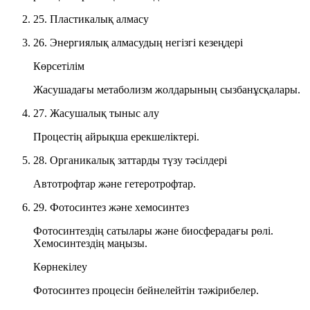
25. Пластикалық алмасу
26. Энергиялық алмасудың негізгі кезеңдері
Көрсетілім
Жасушадағы метаболизм жолдарының сызбанұсқалары.
27. Жасушалық тыныс алу
Процестің айрықша ерекшеліктері.
28. Органикалық заттарды түзу тәсілдері
Автотрофтар және гетеротрофтар.
29. Фотосинтез және хемосинтез
Фотосинтездің сатылары және биосферадағы рөлі.
Хемосинтездің маңызы.
Көрнекілеу
Фотосинтез процесін бейнелейтін тәжірибелер.