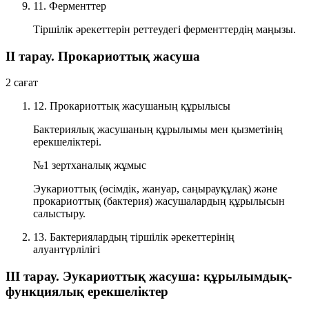
11. Ферменттер
Тіршілік әрекеттерін реттеудегі ферменттердің маңызы.
II тарау. Прокариоттық жасуша
2 сағат
12. Прокариоттық жасушаның құрылысы
Бактериялық жасушаның құрылымы мен қызметінің
ерекшеліктері.
№1 зертханалық жұмыс
Эукариоттық (өсімдік, жануар, саңырауқұлақ) және
прокариоттық (бактерия) жасушалардың құрылысын
салыстыру.
13. Бактериялардың тіршілік әрекеттерінің
алуантүрлілігі
III тарау. Эукариоттық жасуша: құрылымдық-
функциялық ерекшеліктер