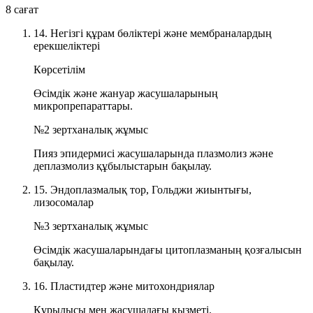
8 сағат
14. Негізгі құрам бөліктері және мембраналардың
ерекшеліктері
Көрсетілім
Өсімдік және жануар жасушаларының
микропрепараттары.
№2 зертханалық жұмыс
Пияз эпидермисі жасушаларында плазмолиз және
деплазмолиз құбылыстарын бақылау.
15. Эндоплазмалық тор, Гольджи жиынтығы,
лизосомалар
№3 зертханалық жұмыс
Өсімдік жасушаларындағы цитоплазманың қозғалысын
бақылау.
16. Пластидтер және митохондриялар
Құрылысы мен жасушадағы қызметі.