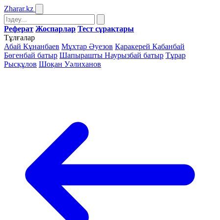
Zharar
.kz
Реферат
Жоспарлар
Тест сұрақтары
Тұлғалар
Абай Құнанбаев
Мұхтар Әуезов
Қаракерей Қабанбай
Бөгенбай батыр
Шапырашты Наурызбай батыр
Тұрар
Рысқұлов
Шоқан Уәлиханов