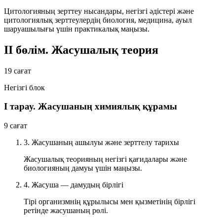
Цитологияның зерттеу нысандары, негізгі әдістері және
цитологиялық зерттеулердің биология, медицина, ауыл
шаруашылығы үшін практикалық маңызы.
II бөлім. Жасушалық теория
19 сағат
Негізгі блок
I тарау. Жасушаның химиялық құрамы
9 сағат
3. Жасушаның ашылуы және зерттелу тарихы
Жасушалық теорияның негізгі қағидалары және
биологияның дамуы үшін маңызы.
4. Жасуша — дамудың бірлігі
Тірі организмнің құрылысы мен қызметінің бірлігі
ретінде жасушаның рөлі.