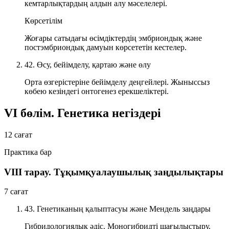
кемтарлықтардың алдын алу мәселелері.
Көрсетілім
Жоғары сатыдағы өсімдіктердің эмбриондық және
постэмбриондық дамуын көрсететін кестелер.
42. Өсу, бейімделу, қартаю және өлу
Орта өзгерістеріне бейімделу деңгейлері. Жыныссыз
көбею кезіндегі онтогенез ерекшеліктері.
VI бөлім. Генетика негіздері
12 сағат
Практика бар
VIII тарау. Тұқымқуалаушылық заңдылықтары
7 сағат
43. Генетиканың қалыптасуы және Мендель заңдары
Гибридологиялық әдіс. Моногибридті шағылыстыру.