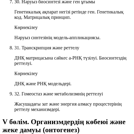
30. Нәруыз биосинтезі және ген ұғымы
Генетикалық ақпарат негізі ретінде ген. Генетикалық
код. Матрицалық принцип.
Көрнекілеу
Нәруыз синтезінің модель-аппликациясы.
31. Транскрипция және реттелу
ДНҚ матрицасына сәйкес а-РНҚ түзілуі. Биосинтездің
реттелуі.
Көрнекілеу
ДНҚ және РНҚ модельдері.
32. Гомеостаз және метаболизмнің реттелуі
Жасушадағы зат және энергия алмасу процестерінің
реттелу механизмдері.
V бөлім. Организмдердің көбеюі және
жеке дамуы (онтогенез)