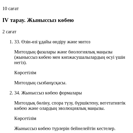
10 сағат
IV тарау. Жыныссыз көбею
2 сағат
33. Өзін-өзі ұдайы өндіру және митоз
Митоздың фазалары және биологиялық маңызы
(жыныссыз көбею мен көпжасушалылардың өсуі үшін
негіз).
Көрсетілім
Митоздың сызбанұсқасы.
34. Жыныссыз көбею формалары
Митоздық бөліну, спора түзу, бүршіктену, вегетативтік
көбею және олардың эволюциялық маңызы.
Көрсетілім
Жыныссыз көбею түрлерін бейнелейтін кестелер.