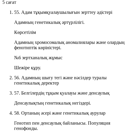
5 сағат
55. Адам тұқымқуалаушылығын зерттеу әдістері
Адамның генетикалық әртүрлілігі.
Көрсетілім
Адамның хромосомалық аномалиялары және олардың
фенотиптік көріністері.
№6 зертханалық жұмыс
Шежіре құру.
56. Адамның шығу тегі және нәсілдер туралы
генетикалық деректер
57. Белгілердің тұқым қуалауы және денсаулық
Денсаулықтың генетикалық негіздері.
58. Ортаның әсері және генетикалық аурулар
Генотип пен денсаулық байланысы. Популяция
генофонды.