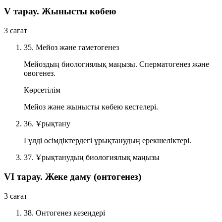
V тарау. Жынысты көбею
3 сағат
35. Мейоз және гаметогенез
Мейоздың биологиялық маңызы. Сперматогенез және
овогенез.
Көрсетілім
Мейоз және жынысты көбею кестелері.
36. Ұрықтану
Гүлді өсімдіктердегі ұрықтанудың ерекшеліктері.
37. Ұрықтанудың биологиялық маңызы
VI тарау. Жеке даму (онтогенез)
3 сағат
38. Онтогенез кезеңдері