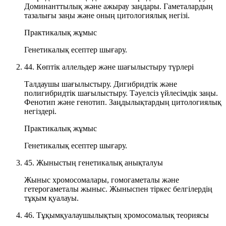
Доминанттылық және ажырау заңдары. Гаметалардың
тазалығы заңы және оның цитологиялық негізі.
Практикалық жұмыс
Генетикалық есептер шығару.
44. Көптік аллельдер және шағылыстыру түрлері
Талдаушы шағылыстыру. Дигибридтік және
полигибридтік шағылыстыру. Тәуелсіз үйлесімдік заңы.
Фенотип және генотип. Заңдылықтардың цитологиялық
негіздері.
Практикалық жұмыс
Генетикалық есептер шығару.
45. Жыныстың генетикалық анықталуы
Жыныс хромосомалары, гомогаметалы және
гетерогаметалы жыныс. Жыныспен тіркес белгілердің
тұқым қуалауы.
46. Тұқымқуалаушылықтың хромосомалық теориясы