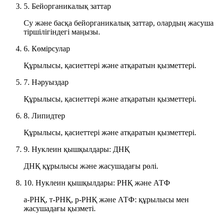
5. Бейорганикалық заттар
Су және басқа бейорганикалық заттар, олардың жасуша
тіршілігіндегі маңызы.
6. Көмірсулар
Құрылысы, қасиеттері және атқаратын қызметтері.
7. Нәруыздар
Құрылысы, қасиеттері және атқаратын қызметтері.
8. Липидтер
Құрылысы, қасиеттері және атқаратын қызметтері.
9. Нуклеин қышқылдары: ДНҚ
ДНҚ құрылысы және жасушадағы рөлі.
10. Нуклеин қышқылдары: РНҚ және АТФ
а-РНҚ, т-РНҚ, р-РНҚ және АТФ: құрылысы мен
жасушадағы қызметі.