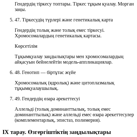
Гендердің тіркесу топтары. Тіркес тұқым қуалау. Морган
заңы.
47. Тіркесудің түрлері және генетикалық карта
Гендердің толық және толық емес тіркесуі.
Хромосомалардың генетикалық картасы.
Көрсетілім
Тұқымқуалау заңдылықтары мен хромосомалардың
айқасуын бейнелейтін модель-аппликациялар.
48. Генотип — біртұтас жүйе
Хромосомалық (ядролық) және цитоплазмалық
тұқымқуалаушылық.
49. Гендердің өзара әрекеттесуі
Аллельді (толық доминанттылық, толық емес
доминанттылық) және аллельді емес өзара әрекеттесулер
(комплементарлық, эпистаз, полимерия).
IX тарау. Өзгергіштіктің заңдылықтары