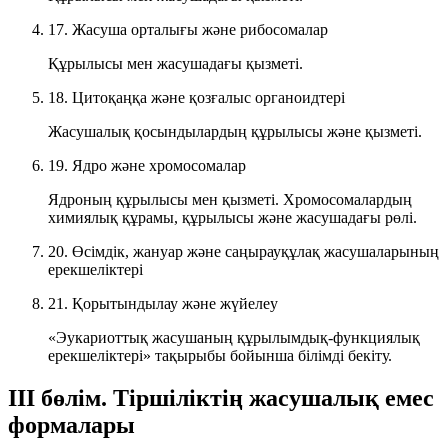
17. Жасуша орталығы және рибосомалар
Құрылысы мен жасушадағы қызметі.
18. Цитоқаңқа және қозғалыс органоидтері
Жасушалық қосындылардың құрылысы және қызметі.
19. Ядро және хромосомалар
Ядроның құрылысы мен қызметі. Хромосомалардың
химиялық құрамы, құрылысы және жасушадағы рөлі.
20. Өсімдік, жануар және саңырауқұлақ жасушаларының
ерекшеліктері
21. Қорытындылау және жүйелеу
«Эукариоттық жасушаның құрылымдық-функциялық
ерекшеліктері» тақырыбы бойынша білімді бекіту.
III бөлім. Тіршіліктің жасушалық емес
формалары