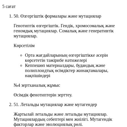
5 сағат
50. Өзгергіштік формалары және мутациялар
Генотиптік өзгергіштік. Гендік, хромосомалық және
геномдық мутациялар. Сомалық және генеративтік
мутациялар.
Көрсетілім
Орта жағдайларының өзгергіштікке әсерін
көрсететін тәжірибе нәтижелері
Кеппешөп материалдары, будандық және
полиплоидтық өсімдіктер жинақтамалары,
нақпішіндері
№4 зертханалық жұмыс
Өсімдік фенотиптерін зерттеу.
51. Летальды мутациялар және мутагендер
Жартылай летальды және летальды мутациялар.
Мутациялардың себептері мен жиілігі. Мутагендік
факторлар және эволюциялық рөлі.