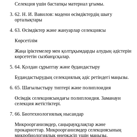
Селекция үшін бастапқы материал ұғымы.
62. Н. И. Вавилов: мәдени өсімдіктердің шығу
орталықтары
63. Өсімдіктер және жануарлар селекциясы
Көрсетілім
Жаңа іріктемелер мен қолтұқымдарды алудың әдістерін
көрсететін сызбанұсқалар.
64. Қолдан сұрыптау және будандастыру
Будандастырудың селекциялық әдіс ретіндегі маңызы.
65. Шағылыстыру типтері және полиплоидия
Өсімдік селекциясындағы полиплоидия. Заманауи
селекция жетістіктері.
66. Биотехнологиялық нысандар
Микроорганизмдер, саңырауқұлақтар және
прокариоттар. Микроорганизмдер селекциясының
микробиологиялық өнеркәсіп үшін маңызы.