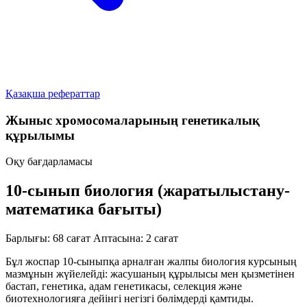
Қазақша рефераттар
Жыныс хромосомаларының генетикалық
құрылымы
Оқу бағдарламасы
10-сынып биология (жаратылыстану-
математика бағыты)
Барлығы: 68 сағат
Аптасына: 2 сағат
Бұл жоспар 10-сыныпқа арналған жалпы биология курсының
мазмұнын жүйелейді: жасушаның құрылысы мен қызметінен
бастап, генетика, адам генетикасы, селекция және
биотехнологияға дейінгі негізгі бөлімдерді қамтиды.