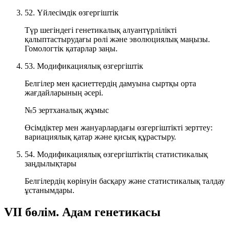
52. Үйлесімдік өзгергіштік
Түр шегіндегі генетикалық алуантүрлілікті
қалыптастырудағы рөлі және эволюциялық маңызы.
Гомологтік қатарлар заңы.
53. Модификациялық өзгергіштік
Белгілер мен қасиеттердің дамуына сыртқы орта
жағдайларының әсері.
№5 зертханалық жұмыс
Өсімдіктер мен жануарлардағы өзгергіштікті зерттеу:
вариациялық қатар және қисық құрастыру.
54. Модификациялық өзгергіштіктің статистикалық
заңдылықтары
Белгілердің көрінуін басқару және статистикалық талдау
ұстанымдары.
VII бөлім. Адам генетикасы