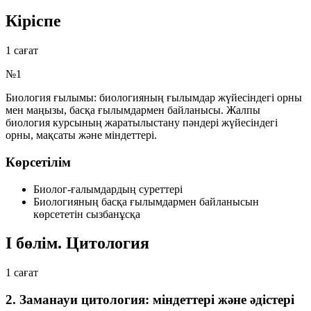
Кіріспе
1 сағат
№1
Биология ғылымы:
биологияның ғылымдар жүйесіндегі орны
мен маңызы, басқа ғылымдармен байланысы. Жалпы
биология курсының жаратылыстану пәндері жүйесіндегі
орны, мақсаты және міндеттері.
Көрсетілім
Биолог-ғалымдардың суреттері
Биологияның басқа ғылымдармен байланысын
көрсететін сызбанұсқа
I бөлім. Цитология
1 сағат
2. Заманауи цитология: міндеттері және әдістері