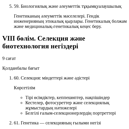
59. Биологиялық және әлеуметтік тұқымқуалаушылық
Генетиканың әлеуметтік мәселелері. Гендік
инженерияның этикалық қырлары. Генетикалық болжам
және медициналық-генетикалық кеңес беру.
VIII бөлім. Селекция және
биотехнология негіздері
9 сағат
Қолданбалы бағыт
60. Селекция: міндеттері және әдістері
Көрсетілім
Тірі өсімдіктер, кеппешөптер, нақпішіндер
Кестелер, фотосуреттер және селекциялық
жұмыстардың нәтижелері
Белгілі ғалым-селекционерлердің портреттері
61. Генетика — селекцияның ғылыми негізі