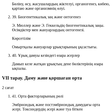
Бөліну, өсу, жасушалардың жіктелуі, органогенез, көбею,
қартаю және организмнің өлуі.
39. Биогенетикалық заң және онтогенез
Э. Мюллер және Э. Геккельдің биогенетикалық заңы.
Өсімдіктер мен жануарлардың онтогенезі.
Көрсетілім
Омыртқалы жануарлар ұрықтарының ұқсастығы.
40. Ұрық дамуы кезіндегі өзара әсерлер
Дамып келе жатқан ұрықтың дене бөліктерінің өзара
ықпалы.
VII тарау. Даму және қоршаған орта
2 сағат
41. Орта факторларының рөлі
Эмбриондық және постэмбриондық дамудағы орта
әсері. Токсиндердің әсері және туа біткен