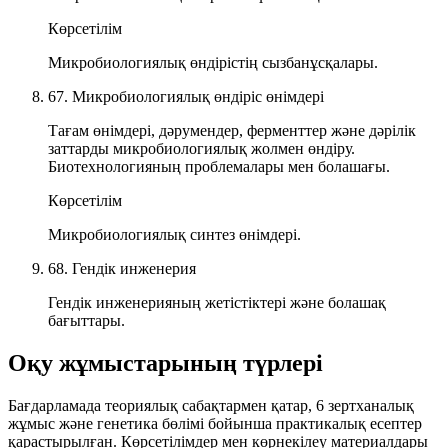
Көрсетілім
Микробиологиялық өндірістің сызбанұсқалары.
67. Микробиологиялық өндіріс өнімдері
Тағам өнімдері, дәрумендер, ферменттер және дәрілік
заттарды микробиологиялық жолмен өндіру.
Биотехнологияның проблемалары мен болашағы.
Көрсетілім
Микробиологиялық синтез өнімдері.
68. Гендік инженерия
Гендік инженерияның жетістіктері және болашақ
бағыттары.
Оқу жұмыстарының түрлері
Бағдарламада теориялық сабақтармен қатар,
6 зертханалық
жұмыс
және генетика бөлімі бойынша
практикалық есептер
қарастырылған. Көрсетілімдер мен көрнекілеу материалдары