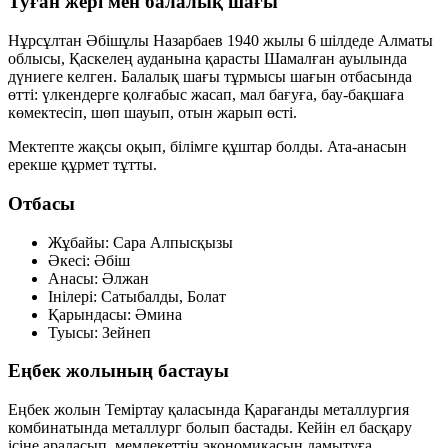
Туған жері мен балалық шағы
Нұрсұлтан Әбішұлы Назарбаев 1940 жылы 6 шілдеде Алматы
облысы, Қаскелең ауданына қарасты Шамалған ауылында
дүниеге келген. Балалық шағы тұрмысы шағын отбасында
өтті: үлкендерге қолғабыс жасап, мал бағуға, бау-бақшаға
көмектесіп, шөп шауып, отын жарып өсті.
Мектепте жақсы оқып, білімге құштар болды. Ата-анасын
ерекше құрмет тұтты.
Отбасы
Жұбайы:
Сара Алпысқызы
Әкесі:
Әбіш
Анасы:
Әлжан
Інілері:
Сатыбалды, Болат
Қарындасы:
Әмина
Туысы:
Зейнеп
Еңбек жолының бастауы
Еңбек жолын Теміртау қаласында Қарағанды металлургия
комбинатында металлург болып бастады. Кейін ел басқару
ісіне араласып, мемлекеттің экономикасын дамытуға,