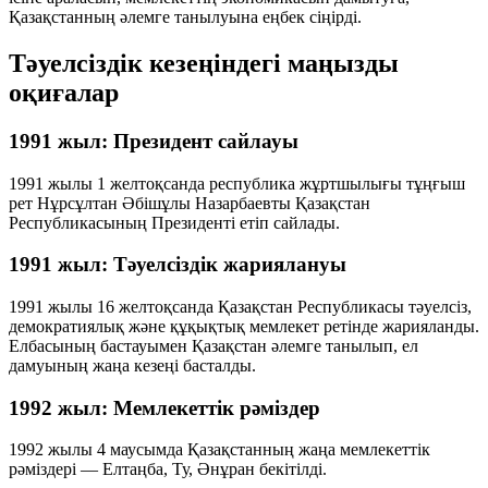
Қазақстанның әлемге танылуына еңбек сіңірді.
Тәуелсіздік кезеңіндегі маңызды
оқиғалар
1991 жыл: Президент сайлауы
1991 жылы 1 желтоқсанда республика жұртшылығы тұңғыш
рет Нұрсұлтан Әбішұлы Назарбаевты Қазақстан
Республикасының Президенті етіп сайлады.
1991 жыл: Тәуелсіздік жариялануы
1991 жылы 16 желтоқсанда Қазақстан Республикасы тәуелсіз,
демократиялық және құқықтық мемлекет ретінде жарияланды.
Елбасының бастауымен Қазақстан әлемге танылып, ел
дамуының жаңа кезеңі басталды.
1992 жыл: Мемлекеттік рәміздер
1992 жылы 4 маусымда Қазақстанның жаңа мемлекеттік
рәміздері —
Елтаңба, Ту, Әнұран
бекітілді.