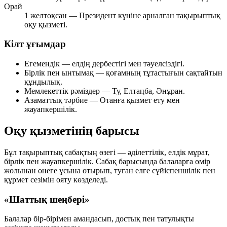
Орай
1 желтоқсан — Президент күніне арналған тақырыптық
оқу қызметі.
Кілт ұғымдар
Егемендік
— елдің дербестігі мен тәуелсіздігі.
Бірлік пен ынтымақ
— қоғамның тұтастығын сақтайтын
құндылық.
Мемлекеттік рәміздер
— Ту, Елтаңба, Әнұран.
Азаматтық тәрбие
— Отанға қызмет ету мен
жауапкершілік.
Оқу қызметінің барысы
Бұл тақырыптық сабақтың өзегі — әділеттілік, елдік мұрат,
бірлік пен жауапкершілік. Сабақ барысында балаларға өмір
жолынан өнеге ұсына отырып, туған елге сүйіспеншілік пен
құрмет сезімін ояту көзделеді.
«Шаттық шеңбері»
Балалар бір-бірімен амандасып, достық пен татулықты