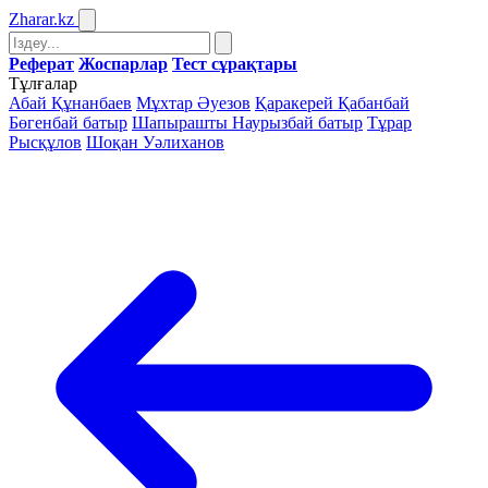
Zharar
.kz
Реферат
Жоспарлар
Тест сұрақтары
Тұлғалар
Абай Құнанбаев
Мұхтар Әуезов
Қаракерей Қабанбай
Бөгенбай батыр
Шапырашты Наурызбай батыр
Тұрар
Рысқұлов
Шоқан Уәлиханов