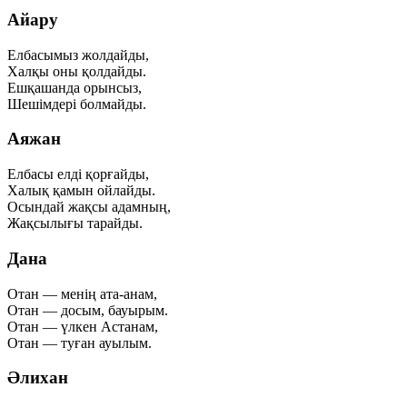
Айару
Елбасымыз жолдайды,
Халқы оны қолдайды.
Ешқашанда орынсыз,
Шешімдері болмайды.
Аяжан
Елбасы елді қорғайды,
Халық қамын ойлайды.
Осындай жақсы адамның,
Жақсылығы тарайды.
Дана
Отан — менің ата-анам,
Отан — досым, бауырым.
Отан — үлкен Астанам,
Отан — туған ауылым.
Әлихан