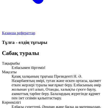
Қазақша рефераттар
Тұлға - елдің тұғыры
Сабақ туралы
Тақырыбы
Елбасымен біргеміз!
Мақсаты
Қазақ халқының тұңғыш Президенті Н. Ә.
Назарбаевтың өмірі, туған және өскен ортасы, қызмет
еткен жерлері туралы мағлұмат беру. Елбасының өмір
жолынан үлгі алып, Отанды, халықты сүюге баулу,
азаматтық тәрбие беру. Балалардың жүрегінде құрмет
пен ізет сезімін қалыптастыру.
Көрнекілігі
Елбасы суреттері, Әнұран және басқа да материалдар.