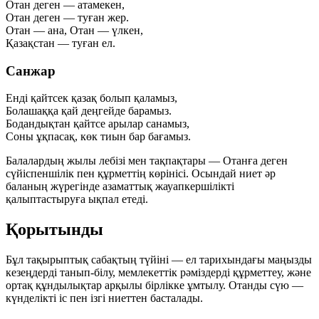
Отан деген — атамекен,
Отан деген — туған жер.
Отан — ана, Отан — үлкен,
Қазақстан — туған ел.
Санжар
Енді қайтсек қазақ болып қаламыз,
Болашаққа қай деңгейде барамыз.
Бодандықтан қайтсе арылар санамыз,
Соны ұқпасақ, көк тиын бар бағамыз.
Балалардың жылы лебізі мен тақпақтары — Отанға деген
сүйіспеншілік пен құрметтің көрінісі. Осындай ниет әр
баланың жүрегінде азаматтық жауапкершілікті
қалыптастыруға ықпал етеді.
Қорытынды
Бұл тақырыптық сабақтың түйіні — ел тарихындағы маңызды
кезеңдерді танып-білу, мемлекеттік рәміздерді құрметтеу, және
ортақ құндылықтар арқылы бірлікке ұмтылу. Отанды сүю —
күнделікті іс пен ізгі ниеттен басталады.