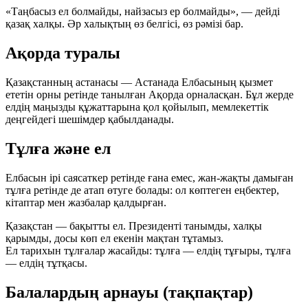
«Таңбасыз ел болмайды, найзасыз ер болмайды», — дейді
қазақ халқы. Әр халықтың өз белгісі, өз рәмізі бар.
Ақорда туралы
Қазақстанның астанасы — Астанада Елбасының қызмет
ететін орны ретінде танылған
Ақорда
орналасқан. Бұл жерде
елдің маңызды құжаттарына қол қойылып, мемлекеттік
деңгейдегі шешімдер қабылданады.
Тұлға және ел
Елбасын ірі саясаткер ретінде ғана емес, жан-жақты дамыған
тұлға ретінде де атап өтуге болады: ол көптеген еңбектер,
кітаптар мен жазбалар қалдырған.
Қазақстан — бақытты ел. Президенті танымды, халқы
қарымды, досы көп ел екенін мақтан тұтамыз.
Ел тарихын тұлғалар жасайды:
тұлға — елдің тұғыры, тұлға
— елдің тұтқасы.
Балалардың арнауы (тақпақтар)