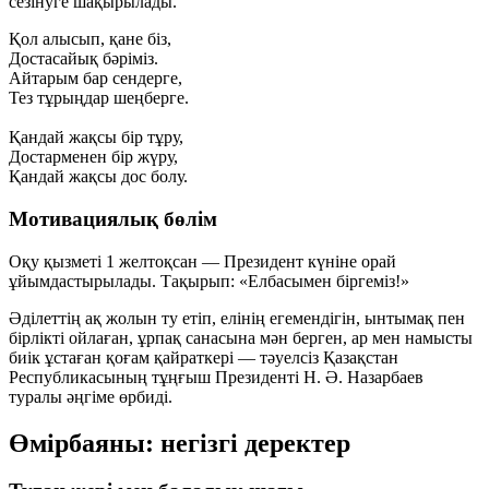
сезінуге шақырылады.
Қол алысып, қане біз,
Достасайық бәріміз.
Айтарым бар сендерге,
Тез тұрыңдар шеңберге.
Қандай жақсы бір тұру,
Достарменен бір жүру,
Қандай жақсы дос болу.
Мотивациялық бөлім
Оқу қызметі 1 желтоқсан — Президент күніне орай
ұйымдастырылады. Тақырып:
«Елбасымен біргеміз!»
Әділеттің ақ жолын ту етіп, елінің егемендігін, ынтымақ пен
бірлікті ойлаған, ұрпақ санасына мән берген, ар мен намысты
биік ұстаған қоғам қайраткері — тәуелсіз Қазақстан
Республикасының тұңғыш Президенті Н. Ә. Назарбаев
туралы әңгіме өрбиді.
Өмірбаяны: негізгі деректер