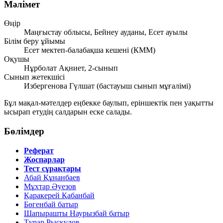
Мәлімет
Өңір
Маңғыстау облысы, Бейнеу ауданы, Есет ауылы
Білім беру ұйымы
Есет мектеп-балабақша кешені (КММ)
Оқушы
Нұрболат Ақниет, 2-сынып
Сынып жетекшісі
Избергенова Гүлшат (бастауыш сынып мұғалімі)
Бұл мақал-мәтелдер еңбекке баулып, еріншектік пен уақытты
ысырап етудің салдарын еске салады.
Бөлімдер
Реферат
Жоспарлар
Тест сұрақтары
Абай Құнанбаев
Мұхтар Әуезов
Қаракерей Қабанбай
Бөгенбай батыр
Шапырашты Наурызбай батыр
Тұрар Рысқұлов