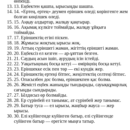
өнбейді.
13.
Еңбектен қашпа, ырысыңды шашпа.
14.
«Ертең, ертең» деумен еріншек өледі; көрінгенге жем
болған көңілшек өледі.
15.
Аңқау алдыртар, жалқау қаңғырар.
16.
Ақымақ күлкіге тоймайды, жалқау ұйқыға
тоймайды.
17.
Еріншектің егіні піскен.
18.
Жұмысы жоқтың ырысы жоқ.
19.
Аттың сүріншегі жаман, жігіттің еріншегі жаман.
20.
Еңбексіз ел кезген — ар-ұяттан безген.
21.
Саудың асын ішіп, аурудың ісін істейді.
22.
Уақытыңның босқа кетуі — өміріңнің босқа кетуі.
23.
Еріншекке есік пен төр — екі күндік жер.
24.
Еріншектің ертеңі бітпес, жеңілтектің селтеңі бітпес.
25.
Опасызбен дос болма, еріншекпен қас болма.
26.
Жемісті еңбек жаныңды тындырады, сауыққұмарлық
сағыңды сындырады.
27.
Ылдисыз өр болмайды.
28.
Ер сүрінбей ел танымас, ат сүрінбей жер танымас.
29.
Батыр туса — ел ырысы, жаңбыр жауса — жер
ырысы.
30.
Елі күйінгенде күйінген батыр, елі сүйінгенде
сүйінген батыр — ерегісте мыңға татыр.