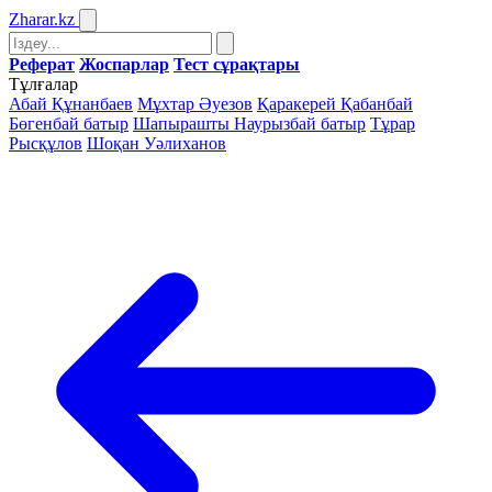
Zharar
.kz
Реферат
Жоспарлар
Тест сұрақтары
Тұлғалар
Абай Құнанбаев
Мұхтар Әуезов
Қаракерей Қабанбай
Бөгенбай батыр
Шапырашты Наурызбай батыр
Тұрар
Рысқұлов
Шоқан Уәлиханов