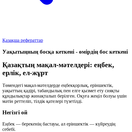
Қазақша рефераттар
Уақытыңның босқа кеткені - өмірдің бос кеткені
Қазақтың мақал-мәтелдері: еңбек,
ерлік, ел-жұрт
Төмендегі мақал-мәтелдерде еңбекқорлық, еріншектік,
уақыттың қадірі, табандылық пен елге қызмет ету сияқты
құндылықтар жинақталып берілген. Оқуға жеңіл болуы үшін
мәтін реттеліп, тілдік қателері түзетілді.
Негізгі ой
Еңбек — берекенің бастауы, ал еріншектік — күйреудің
себебі.