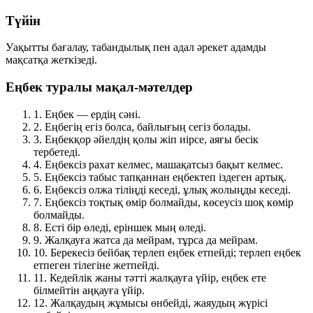
Түйін
Уақытты бағалау, табандылық пен адал әрекет адамды
мақсатқа жеткізеді.
Еңбек туралы мақал-мәтелдер
1.
Еңбек — ердің сәні.
2.
Еңбегің егіз болса, байлығың сегіз болады.
3.
Еңбекқор әйелдің қолы жіп иірсе, аяғы бесік
тербетеді.
4.
Еңбексіз рахат келмес, машақатсыз бақыт келмес.
5.
Еңбексіз табыс тапқаннан еңбектеп іздеген артық.
6.
Еңбексіз олжа тіліңді кеседі, ұлық жолыңды кеседі.
7.
Еңбексіз тоқтық өмір болмайды, көсеусіз шоқ көмір
болмайды.
8.
Есті бір өледі, еріншек мың өледі.
9.
Жалқауға жатса да мейрам, тұрса да мейрам.
10.
Берекесіз бейбақ терлеп еңбек етпейді; терлеп еңбек
етпеген тілегіне жетпейді.
11.
Кедейлік жаны тәтті жалқауға үйір, еңбек ете
білмейтін аңқауға үйір.
12.
Жалқаудың жұмысы өнбейді, жаяудың жүрісі