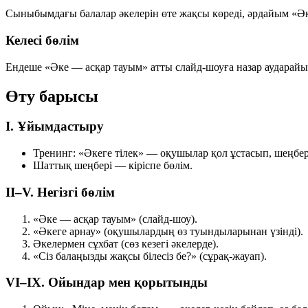
Сыныбымдағы балалар әкелерін өте жақсы көреді, әрдайым
«Әк
Келесі бөлім
Ендеше
«Әке — асқар тауым»
атты слайд-шоуға назар аударайы
Өту барысы
I. Ұйымдастыру
Тренинг: «Әкеге тілек»
— оқушылар қол ұстасып, шеңберг
Шаттық шеңбері
— кіріспе бөлім.
II–V. Негізгі бөлім
«Әке — асқар тауым»
(слайд-шоу).
«Әкеге арнау»
(оқушылардың өз туындыларынан үзінді).
Әкелермен сұхбат
(сөз кезегі әкелерде).
«Сіз балаңызды жақсы білесіз бе?»
(сұрақ-жауап).
VI–IX. Ойындар мен қорытынды