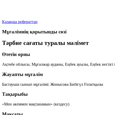
Қазақша рефераттар
Мұғалімнің қорытынды сөзі
Тәрбие сағаты туралы мәлімет
Өтетін орны
Ақтөбе облысы, Мұғалжар ауданы, Еңбек ауылы, Еңбек негізгі 
Жауапты мұғалім
Бастауыш сынып мұғалімі:
Жонысова Бибігүл Ғизатқызы
Тақырыбы
«Мен әкеммен мақтанамын»
(кездесу)
Мақсаты