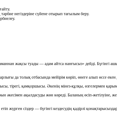
ғайту.
тәрбие негіздеріне сүйене отырып тағылым беру.
рбиелеу.
жаманнан жақсы туады — адам айтса нанғысыз»
дейді. Бүгінгі аш
рлығы да толық отбасында мейірім көріп, өнеге алып өссе екен 
сы, тірегі, қамқоршысы.
Әкенің мінез-құлқы, өзгелермен қарым
 бұрын әкесімен ақылдасуды жөн көреді. Баланың өсіп-жетілуіне, 
тіп жүрген сіздер — бүгінгі кездесудің қадірлі қонақтарысызда