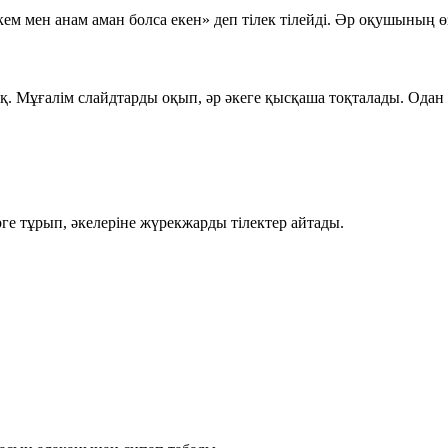
ем мен анам аман болса екен»
деп тілек тілейді. Әр оқушының өз
қ. Мұғалім слайдтарды оқып, әр әкеге қысқаша тоқталады. Одан 
е тұрып, әкелеріне жүрекжарды тілектер айтады.