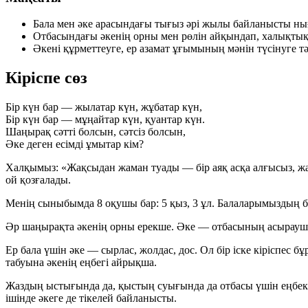
Бала мен әке арасындағы тығыз әрі жылы байланысты ны
Отбасындағы әкенің орны мен рөлін айқындап, халықтық 
Әкені құрметтеуге, ер азамат ұғымының мәнін түсінуге тә
Кіріспе сөз
Бір күн бар — жылатар күн, жұбатар күн,
Бір күн бар — мұңайтар күн, қуантар күн.
Шаңырақ сәтті болсын, сәтсіз болсын,
Әке деген есімді ұмытар кім?
Халқымыз:
«Жақсыдан жаман туады — бір аяқ асқа алғысыз, 
ой қозғалады.
Менің сыныбымда
8 оқушы
бар:
5 қыз
,
3 ұл
. Балаларымыздың ба
Әр шаңырақта әкенің орны ерекше.
Әке — отбасының асыраушы
Ер бала үшін әке — сырлас, жолдас, дос. Ол бір іске кіріспес
табуына әкенің еңбегі айрықша.
Жаздың ыстығында да, қыстың суығында да отбасы үшін еңбек е
ішінде әкеге де тікелей байланысты.