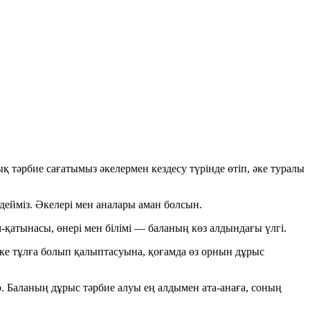
ық тәрбие сағатымыз әкелермен кездесу түрінде өтіп, әке туралы
дейміз. Әкелері мен аналары аман болсын.
-қатынасы, өнері мен білімі — баланың көз алдындағы үлгі.
жеке тұлға болып қалыптасуына, қоғамда өз орнын дұрыс
р. Баланың дұрыс тәрбие алуы ең алдымен ата-анаға, соның