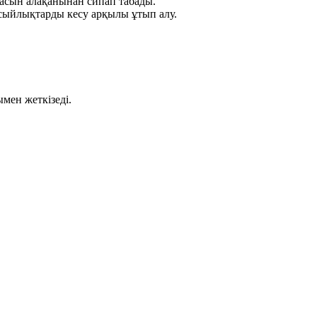
ласын алақанынан сипап табады.
ыйлықтарды кесу арқылы ұтып алу.
мен жеткізеді.