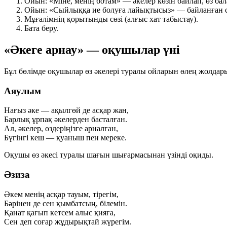
Ойын: «Міне, менің ботам»
— әкелер көзін байлап, өз ба
Ойын: «Сыйлыққа ие болуға лайықтысыз»
— байланған с
Мұғалімнің қорытынды сөзі
(алғыс хат табыстау).
Бата беру
.
«Әкеге арнау» — оқушылар үні
Бұл бөлімде оқушылар өз әкелері туралы ойларын өлең жолдары
Аяулым
Нағыз әке — ақылгөй де асқар жан,
Барлық ұрпақ әкелерден басталған.
Ал, әкелер, өздеріңізге арналған,
Бүгінгі кеш — қуаныш пен мереке.
Оқушы өз әкесі туралы шағын шығармасынан үзінді оқиды.
Әзиза
Әкем менің асқар тауым, тірегім,
Бәрінен де сен қымбатсың, білемін.
Қанат қағып кетсем алыс қияға,
Сен деп соғар жұдырықтай жүрегім.