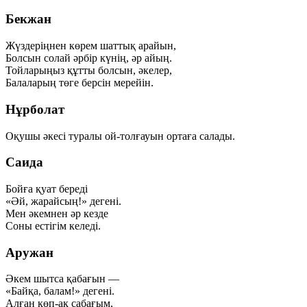
Бекжан
Жүздеріңнен көрем шаттық арайын,
Болсын солай әрбір күнің, әр айың.
Тойларыңыз құтты болсын, әкелер,
Балаларың төге берсін мерейін.
Нұрболат
Оқушы әкесі туралы ой-толғауын ортаға салады.
Саида
Бойға қуат береді
«Әй, жарайсың!» дегені.
Мен әкемнен әр кезде
Соны естігім келеді.
Аружан
Әкем шытса қабағын —
«Байқа, балам!» дегені.
Алған көп-ақ сабағым,