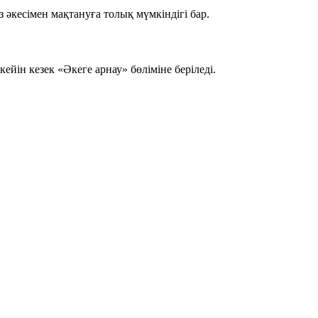
 әкесімен мақтануға толық мүмкіндігі бар.
кейін кезек
«Әкеге арнау»
бөліміне беріледі.