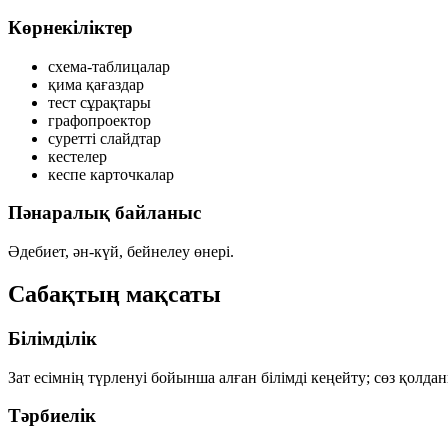
Көрнекіліктер
схема-таблицалар
қима қағаздар
тест сұрақтары
графопроектор
суретті слайдтар
кестелер
кеспе карточкалар
Пәнаралық байланыс
Әдебиет, ән-күй, бейнелеу өнері.
Сабақтың мақсаты
Білімділік
Зат есімнің түрленуі бойынша алған білімді кеңейту; сөз қолдан
Тәрбиелік