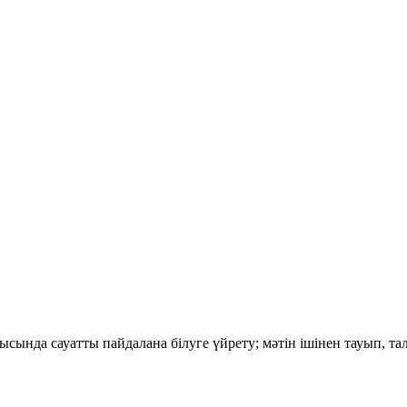
ысында сауатты пайдалана білуге үйрету; мәтін ішінен тауып, тал