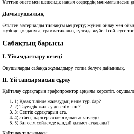
Ұлттық өнеге мен шешендік нақыл сөздердің мән-мағынасын ұғ
Дамытушылық
Өтілген материалды тиянақты меңгерту; жүйелі ойлау мен ойын
жүзінде қолдануға, грамматикалық тұлғада жүйелі сөйлеуге төс
Сабақтың барысы
I. Ұйымдастыру кезеңі
Оқушыларды сабаққа жұмылдыру, топқа бөлуге дайындық.
II. Үй тапсырмасын сұрау
Қайталау сұрақтарын графопроектор арқылы көрсетіп, оқушылар
1)
Қазақ тілінде жалғаудың неше түрі бар?
2)
Тәуелдік жалғау дегеніміз не?
3)
Септік сұрақтарын ата.
4)
атбегі
,
дәрігер
сөздері қалай жіктеледі?
5)
Зат есім сөйлемде қандай қызмет атқарады?
Қайталау тапсырмасы