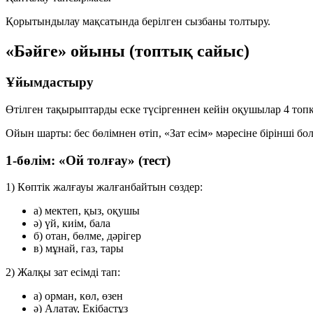
Қорытындылау мақсатында берілген сызбаны толтыру.
«Бәйге» ойыны (топтық сайыс)
Ұйымдастыру
Өтілген тақырыптарды еске түсіргеннен кейін оқушылар 4 топқ
Ойын шарты: бес бөлімнен өтіп, «Зат есім» мәресіне бірінші бо
1-бөлім: «Ой толғау» (тест)
1) Көптік жалғауы жалғанбайтын сөздер:
а) мектеп, қыз, оқушы
ә) үй, киім, бала
б) отан, бөлме, дәрігер
в) мұнай, газ, тары
2) Жалқы зат есімді тап:
а) орман, көл, өзен
ә) Алатау, Екібастұз