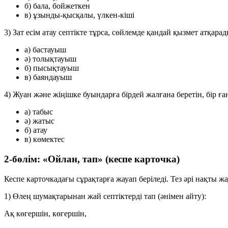
б) бала, бойжеткен
в) ұзынды-қысқалы, үлкен-кіші
3) Зат есім атау септікте тұрса, сөйлемде қандай қызмет атқара
а) бастауыш
ә) толықтауыш
б) пысықтауыш
в) баяндауыш
4) Жуан және жіңішке буындарға бірдей жалғана беретін, бір ғ
а) табыс
ә) жатыс
б) атау
в) көмектес
2-бөлім: «Ойлан, тап» (кеспе карточка)
Кеспе карточкадағы сұрақтарға жауап беріледі. Тез әрі нақты 
1) Өлең шумақтарынан жай септіктерді тап (әнімен айту):
Ақ көгершін, көгершін,