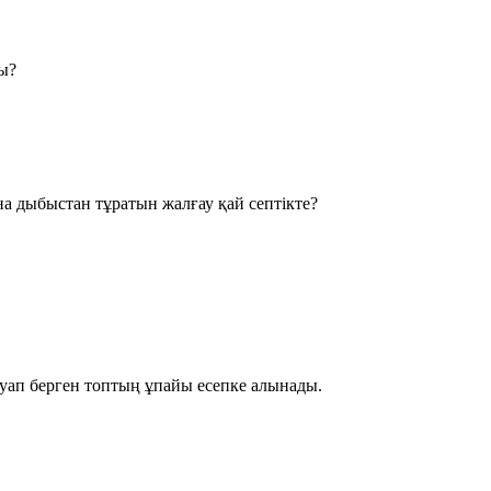
ды?
ана дыбыстан тұратын жалғау қай септікте?
жауап берген топтың ұпайы есепке алынады.