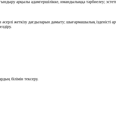
ындыру арқылы адамгершілікке, имандылыққа тәрбиелеу; эстети
 әсерлі жеткізу дағдыларын дамыту; шығармашылық ізденісті арт
елдіру.
дың білімін тексеру.