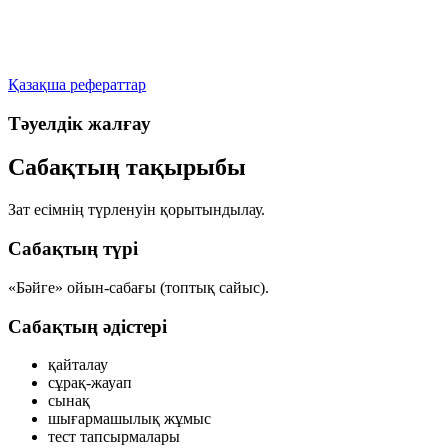
Қазақша рефераттар
Тәуелдік жалғау
Сабақтың тақырыбы
Зат есімнің түрленуін қорытындылау.
Сабақтың түрі
«Бәйге» ойын-сабағы (топтық сайыс).
Сабақтың әдістері
қайталау
сұрақ-жауап
сынақ
шығармашылық жұмыс
тест тапсырмалары