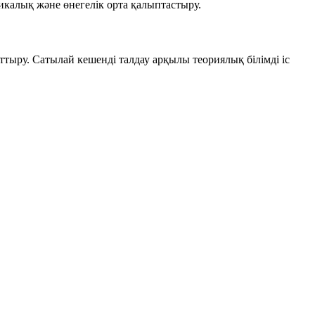
калық және өнегелік орта қалыптастыру.
тыру. Сатылай кешенді талдау арқылы теориялық білімді іс