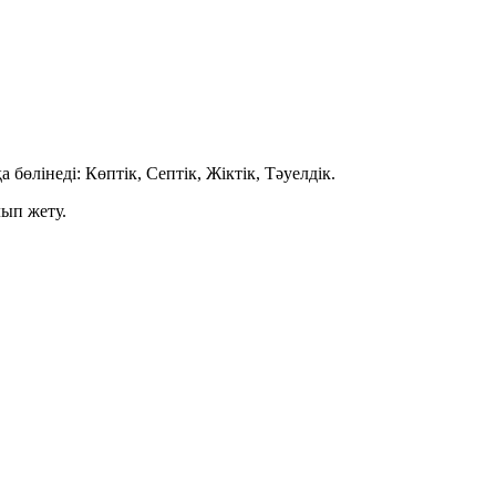
а бөлінеді:
Көптік
,
Септік
,
Жіктік
,
Тәуелдік
.
лып жету.