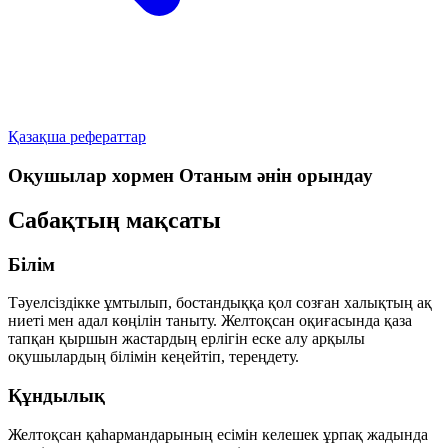
Қазақша рефераттар
Оқушылар хормен Отаным әнін орындау
Сабақтың мақсаты
Білім
Тәуелсіздікке ұмтылып, бостандыққа қол созған халықтың ақ
ниеті мен адал көңілін таныту. Желтоқсан оқиғасында қаза
тапқан қыршын жастардың ерлігін еске алу арқылы
оқушылардың білімін кеңейтіп, тереңдету.
Құндылық
Желтоқсан қаһармандарының есімін келешек ұрпақ жадында