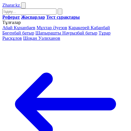
Zharar
.kz
Реферат
Жоспарлар
Тест сұрақтары
Тұлғалар
Абай Құнанбаев
Мұхтар Әуезов
Қаракерей Қабанбай
Бөгенбай батыр
Шапырашты Наурызбай батыр
Тұрар
Рысқұлов
Шоқан Уәлиханов