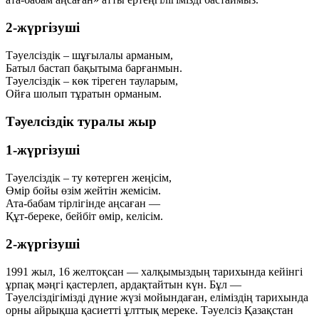
2-жүргізуші
Тәуелсіздік – шұғылалы арманым,
Батыл бастап бақытыма барғанмын.
Тәуелсіздік – көк тіреген тауларым,
Ойға шолып тұратын орманым.
Тәуелсіздік туралы жыр
1-жүргізуші
Тәуелсіздік – ту көтерген жеңісім,
Өмір бойы өзім жейтін жемісім.
Ата-бабам тірлігінде аңсаған —
Құт-береке, бейбіт өмір, келісім.
2-жүргізуші
1991 жыл, 16 желтоқсан — халқымыздың тарихында кейінгі
ұрпақ мәңгі қастерлеп, ардақтайтын күн. Бұл —
Тәуелсіздігімізді дүние жүзі мойындаған, еліміздің тарихында
орны айрықша қасиетті ұлттық мереке. Тәуелсіз Қазақстан