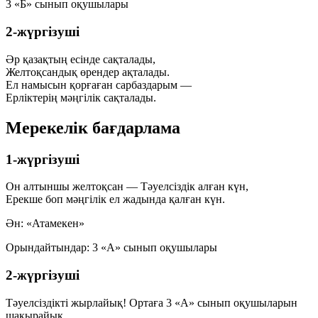
3 «Б» сынып оқушылары
2-жүргізуші
Әр қазақтың есінде сақталады,
Желтоқсандық өрендер ақталады.
Ел намысын қорғаған сарбаздарым —
Ерліктерің мәңгілік сақталады.
Мерекелік бағдарлама
1-жүргізуші
Он алтыншы желтоқсан — Тәуелсіздік алған күн,
Ерекше боп мәңгілік ел жадында қалған күн.
Ән: «Атамекен»
Орындайтындар: 3 «А» сынып оқушылары
2-жүргізуші
Тәуелсіздікті жырлайық! Ортаға 3 «А» сынып оқушыларын
шақырайық.