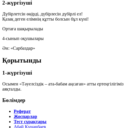
2-жүргізуші
Дүбірлетсін өңірді, дүбірлесін дүбірлі ел!
Қазақ деген елімнің құтты болсын бұл күні!
Ортаға шақырылады
4-сынып оқушылары
Ән: «Сарбаздар»
Қорытынды
1-жүргізуші
Осымен «Тәуелсіздік – ата-бабам аңсаған» атты ертеңгілігіміз
аяқталды.
Бөлімдер
Реферат
Жоспарлар
Тест сұрақтары
Абай Құнанбаев