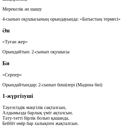
Мерекелік ән шашу
4-сынып оқушысының орындауында: «Батыстың термесі»
Ән
«Туған жер»
Орындайтын: 2-сынып оқушысы
Би
«Серпер»
Орындайтындар: 2-сынып бишілері (Мәдина биі)
1-жүргізуші
Тәуелсіздік мәңгілік сақталсын,
Алдымызда барлық үміт ақталсын.
Тату-тәтті бірлік болып қашанда,
Бейбіт өмір бар халықпен жақталсын.