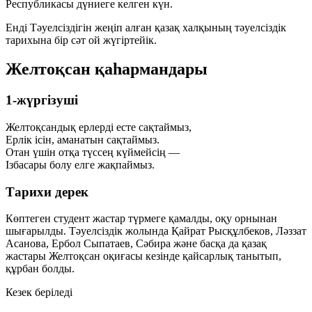
Республикасы дүниеге келген күн.
Енді Тәуелсіздігін жеңіп алған қазақ халқының тәуелсіздік
тарихына бір сәт ой жүгіртейік.
Желтоқсан қаһармандары
1-жүргізуші
Желтоқсандық ерлерді есте сақтаймыз,
Ерлік ісін, аманатын сақтаймыз.
Отан үшін отқа түссең күймейсің —
Ізбасары болу елге жақпаймыз.
Тарихи дерек
Көптеген студент жастар түрмеге қамалды, оқу орнынан
шығарылды. Тәуелсіздік жолында Қайрат Рысқұлбеков, Ләззат
Асанова, Ербол Сыпатаев, Сәбира және басқа да қазақ
жастары Желтоқсан оқиғасы кезінде қайсарлық танытып,
құрбан болды.
Кезек беріледі