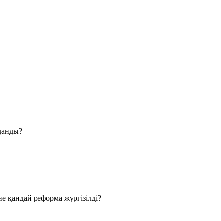
лданды?
е қандай реформа жүргізілді?