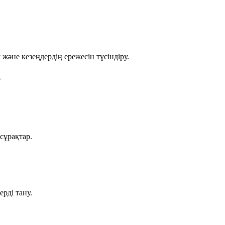
не кезеңдердің ережесін түсіндіру.
»
сұрақтар.
рді тану.