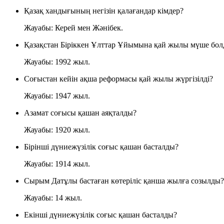
Қазақ хандығының негізін қалағандар кімдер?
Жауабы: Керей мен Жәнібек.
Қазақстан Біріккен Ұлттар Ұйымына қай жылы мүше бо
Жауабы: 1992 жыл.
Соғыстан кейін ақша реформасы қай жылы жүргізілді?
Жауабы: 1947 жыл.
Азамат соғысы қашан аяқталды?
Жауабы: 1920 жыл.
Бірінші дүниежүзілік соғыс қашан басталды?
Жауабы: 1914 жыл.
Сырым Датұлы бастаған көтеріліс қанша жылға созылды?
Жауабы: 14 жыл.
Екінші дүниежүзілік соғыс қашан басталды?