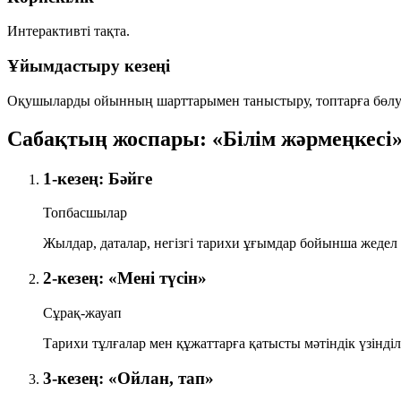
Интерактивті тақта.
Ұйымдастыру кезеңі
Оқушыларды ойынның шарттарымен таныстыру, топтарға бөлу жә
Сабақтың жоспары: «Білім жәрмеңкесі
1-кезең: Бәйге
Топбасшылар
Жылдар, даталар, негізгі тарихи ұғымдар бойынша жедел 
2-кезең: «Мені түсін»
Сұрақ-жауап
Тарихи тұлғалар мен құжаттарға қатысты мәтіндік үзінділе
3-кезең: «Ойлан, тап»