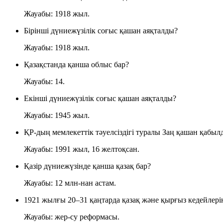
Жауабы: 1918 жыл.
Бірінші дүниежүзілік соғыс қашан аяқталды?
Жауабы: 1918 жыл.
Қазақстанда қанша облыс бар?
Жауабы: 14.
Екінші дүниежүзілік соғыс қашан аяқталды?
Жауабы: 1945 жыл.
ҚР-дың мемлекеттік тәуелсіздігі туралы Заң қашан қабы
Жауабы: 1991 жыл, 16 желтоқсан.
Қазір дүниежүзінде қанша қазақ бар?
Жауабы: 12 млн-нан астам.
1921 жылғы 20–31 қаңтарда қазақ және қырғыз кедейлерін
Жауабы: жер-су реформасы.