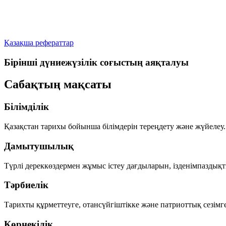
Қазақша рефераттар
Бірінші дүниежүзілік соғыстың аяқталуы
Сабақтың мақсаты
Білімділік
Қазақстан тарихы бойынша білімдерін тереңдету және жүйелеу.
Дамытушылық
Түрлі дереккөздермен жұмыс істеу дағдыларын, ізденімпаздықт
Тәрбиелік
Тарихты құрметтеуге, отансүйгіштікке және патриоттық сезімге
Көрнекілік