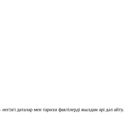
негізгі даталар мен тарихи фактілерді жылдам әрі дәл айту.