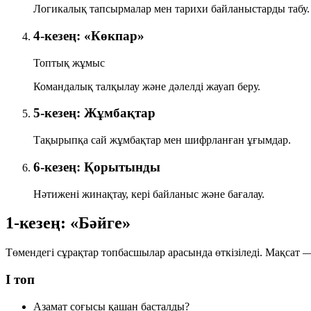
Логикалық тапсырмалар мен тарихи байланыстарды табу.
4-кезең: «Көкпар»
Топтық жұмыс
Командалық талқылау және дәлелді жауап беру.
5-кезең: Жұмбақтар
Тақырыпқа сай жұмбақтар мен шифрланған ұғымдар.
6-кезең: Қорытынды
Нәтижені жинақтау, кері байланыс және бағалау.
1-кезең: «Бәйге»
Төмендегі сұрақтар топбасшылар арасында өткізіледі. Мақсат — 
I топ
Азамат соғысы қашан басталды?