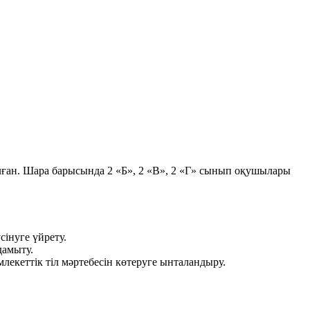
ған. Шара барысында 2 «Б», 2 «В», 2 «Г» сынып оқушылары
сінуге үйрету.
дамыту.
лекеттік тіл мәртебесін көтеруге ынталандыру.