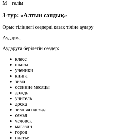
М__ғалім
3-тур: «Алтын сандық»
Орыс тіліндегі сөздерді қазақ тіліне аудару
Аударма
Аударуға берілетін сөздер:
класс
школа
ученики
книга
зима
осенние месяцы
дождь
учитель
доска
зимняя одежда
семья
человек
магазин
город
платье