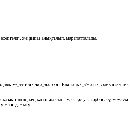
 есептеліп, жеңімпаз анықталып, марапатталады.
жылдық мерейтойына арналған «Кім тапқыр?» атты сыныптан тыс
, қазақ тілінің кең қанат жаюына үлес қосуға тәрбиелеу, мемлек
йту және дамыту.