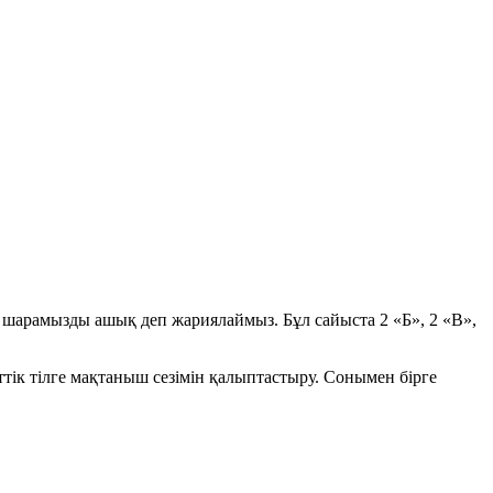
 шарамызды ашық деп жариялаймыз. Бұл сайыста 2 «Б», 2 «В»,
еттік тілге мақтаныш сезімін қалыптастыру. Сонымен бірге