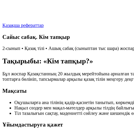
Қазақша рефераттар
Сайыс сабақ. Кім тапқыр
2-сынып • Қазақ тілі • Ашық сабақ (сыныптан тыс шара) жоспа
Тақырыбы: «Кім тапқыр?»
Бұл жоспар Қазақстанның 20 жылдық мерейтойына арналған та
топтарға бөлініп, тапсырмалар арқылы қазақ тілін меңгеру деңг
Мақсаты
Оқушыларға ана тілінің қадір-қасиетін танытып, көркемдіг
Нақыл сөздер мен мақал-мәтелдер арқылы тілдің байлығы
Тіл тазалығын сақтау, мәдениетті сөйлеу және шешендік ө
Ұйымдастыруға қажет