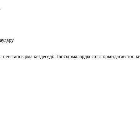
.
 аудару
с пен тапсырма кездеседі. Тапсырмаларды сәтті орындаған топ мү