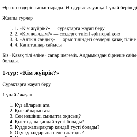
Әр топ өздерін таныстырады. Әр дұрыс жауапқа 1 ұпай беріледі
Жалпы турлар
1.
«Кім жүйрік?» — сұрақтарға жауап беру
2.
«Кім жылдам?» — сөздерге тиісті әріптерді қою
3.
«Алтын сандық» — орыс тіліндегі сөздерді қазақ тіліне
4.
Капитандар сайысы
Біз «Қазақ тілі еліне» сапар шегеміз. Алдымыздан бірнеше сайы
болады.
1-тур: «Кім жүйрік?»
Сұрақтарға жауап беру
1 ұпай / жауап
Күз айларын ата.
Қыс айларын ата.
Сен нешінші сыныпта оқисың?
Қыста дала қандай түсті болады?
Күзде жапырақтар қандай түсті болады?
Оқу құралдарына нелер жатады?