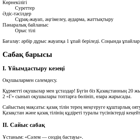
Көрнекілігі
Суреттер
Әдіс-тәсілдер
Сұрақ-жауап, әңгімелеу, аударма, жаттықтыру
Пәнаралық байланыс
Орыс тілі
Бағалау:
әрбір дұрыс жауапқа
1 ұпай
беріледі. Соңында ұпайлар
Сабақ барысы
I. Ұйымдастыру кезеңі
Оқушылармен сәлемдесу.
Құрметті оқушылар мен ұстаздар! Бүгін біз Қазақстанның 20 
2 «Г» сынып оқушылары топтарға бөлініп, өзара жарысады.
Сайыстың мақсаты:
қазақ тілін терең меңгеруге құштарлық ояту
Қазақстан және қазақ тілінің құдіреті туралы түсініктерді кеңе
II. Сайыс сабақ
Ұстаным:
«Сәлем — сөздің бастауы».