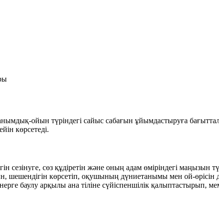
ры
нымдық-ойын түріндегі сайыс сабағын ұйымдастыруға бағыттал
ейін көрсетеді.
ін сезінуге, сөз құдіретін және оның адам өміріндегі маңызын тү
н, шешендігін көрсетіп, оқушының дүниетанымы мен ой-өрісін 
нерге баулу арқылы ана тіліне сүйіспеншілік қалыптастырып, мем