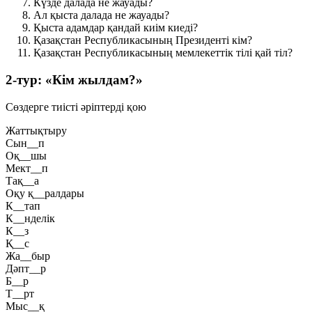
Күзде далада не жауады?
Ал қыста далада не жауады?
Қыста адамдар қандай киім киеді?
Қазақстан Республикасының Президенті кім?
Қазақстан Республикасының мемлекеттік тілі қай тіл?
2-тур: «Кім жылдам?»
Сөздерге тиісті әріптерді қою
Жаттықтыру
Сын__п
Оқ__шы
Мект__п
Тақ__а
Оқу қ__ралдары
К__тап
К__нделік
К__з
Қ__с
Жа__быр
Дәпт__р
Б__р
Т__рт
Мыс__қ