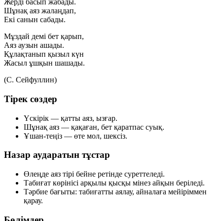
Жерді басып жабады.
Шұнақ аяз жалаңдап,
Екі санын сабады.
Мұздай демі бет қарып,
Аяз аузын ашады.
Құлақтанып қызыл күн
Жасыл ұшқын шашады.
(С. Сейфуллин)
Тірек сөздер
Үскірік
— қатты аяз, ызғар.
Шұнақ аяз
— қақаған, бет қаратпас суық.
Ұшан-теңіз
— өте мол, шексіз.
Назар аударатын тұстар
Өлеңде аяз
тірі бейне
ретінде суреттеледі.
Табиғат көрінісі арқылы
қысқы мінез
айқын беріледі.
Тәрбие бағыты: табиғатты аялау, айналаға мейіріммен
қарау.
Бөлімдер