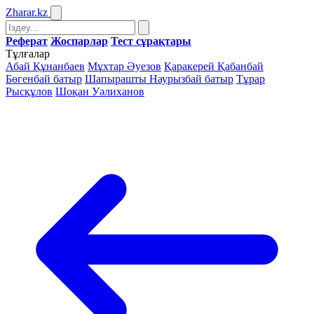
Zharar
.kz
Реферат
Жоспарлар
Тест сұрақтары
Тұлғалар
Абай Құнанбаев
Мұхтар Әуезов
Қаракерей Қабанбай
Бөгенбай батыр
Шапырашты Наурызбай батыр
Тұрар
Рысқұлов
Шоқан Уәлиханов