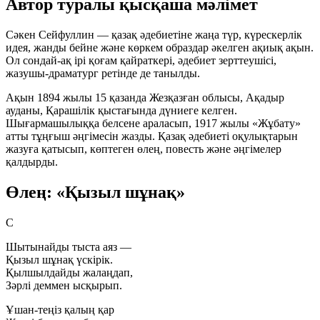
Автор туралы қысқаша мәлімет
Сәкен Сейфуллин
— қазақ әдебиетіне жаңа түр, күрескерлік
идея, жанды бейне және көркем образдар әкелген ақиық ақын.
Ол сондай-ақ ірі қоғам қайраткері, әдебиет зерттеушісі,
жазушы-драматург ретінде де танылды.
Ақын
1894 жылы 15 қазанда
Жезқазған облысы, Ақадыр
ауданы, Қарашілік қыстағында дүниеге келген.
Шығармашылыққа белсене араласып,
1917 жылы
«Жұбату»
атты тұңғыш әңгімесін жазды. Қазақ әдебиеті оқулықтарын
жазуға қатысып, көптеген өлең, повесть және әңгімелер
қалдырды.
Өлең: «Қызыл шұнақ»
С
Шытынайды тыста аяз —
Қызыл шұнақ үскірік.
Қылшылдайды жалаңдап,
Зәрлі деммен ысқырып.
Ұшан-теңіз қалың қар