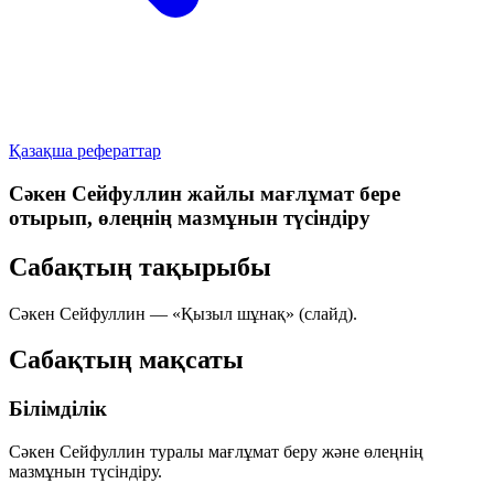
Қазақша рефераттар
Сәкен Сейфуллин жайлы мағлұмат бере
отырып, өлеңнің мазмұнын түсіндіру
Сабақтың тақырыбы
Сәкен Сейфуллин —
«Қызыл шұнақ»
(слайд).
Сабақтың мақсаты
Білімділік
Сәкен Сейфуллин туралы мағлұмат беру және өлеңнің
мазмұнын түсіндіру.