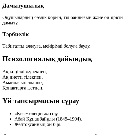
Дамытушылық
Оқушылардың сөздік қорын, тіл байлығын және ой-өрісін
дамыту.
Тәрбиелік
Табиғатты аялауға, мейірімді болуға баулу.
Психологиялық дайындық
Ақ көңілді жүрекпен,
Ақ ниетті тілекпен,
Амандасып алайық
Қонақтарға ізетпен.
Үй тапсырмасын сұрау
«Қыс»
өлеңін жаттау.
Абай Құнанбайұлы
(1845–1904).
Желтоқсанның он бірі
.