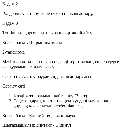
Қадам 2
Рөлдерді ауыстыру және сұхбатты жалғастыру.
Қадам 3
Топ ішінде қорытындылау және ортақ ой айту.
Келесі бағыт: Шарын шатқалы
2-тапсырма
Мәтіннен асты сызылған сөздерді теріп жазып, сол сөздерге
сөз құрамына талдау жасау.
Саяхатты Алатау баурайында жалғастырамыз
Сергіту сәті
Көзді қатты жұмып, қайта ашу (2 рет).
Тақтаға қарап, қыстың соңғы күндері жауған ақша
қардың қозғалысын көзбен бақылау.
Келесі бағыт: Каспий теңізі жағалауы
Шығармашылық диктант • 5 минут