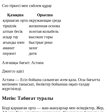
Сөз тіркесі мен сөйлем құрау
Қазақша
Орысша
қоршаған орта
окружающая среда
тіршілік
жизненная основа
алтын бесік
золотая колыбель
асқар тау
высокие горы
ағынды өзен
быстрые реки
аманат
залог
перзент
дитя
Алғашқы бағыт: Астана
Джигсо әдісі
Астана — Есіл бойына салынған әсем қала. Осы бағытта
мәтінмен танысып, бөліктер бойынша оқып-талдау
жүргізіледі.
Мәтін: Табиғат туралы
Бізді қоршаған орта — жан-жануарлар мен өсімдіктер, Жер,