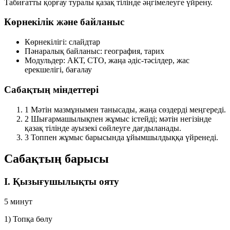
Табиғатты қорғау туралы қазақ тілінде әңгімелеуге үйрену.
Көрнекілік және байланыс
Көрнекілігі:
слайдтар
Пәнаралық байланыс:
география, тарих
Модульдер:
АКТ, СТО, жаңа әдіс-тәсілдер, жас
ерекшелігі, бағалау
Сабақтың міндеттері
1
Мәтін мазмұнымен танысады, жаңа сөздерді меңгереді.
2
Шығармашылықпен жұмыс істейді; мәтін негізінде
қазақ тілінде ауызекі сөйлеуге дағдыланады.
3
Топпен жұмыс барысында ұйымшылдыққа үйренеді.
Сабақтың барысы
I. Қызығушылықты ояту
5 минут
1) Топқа бөлу