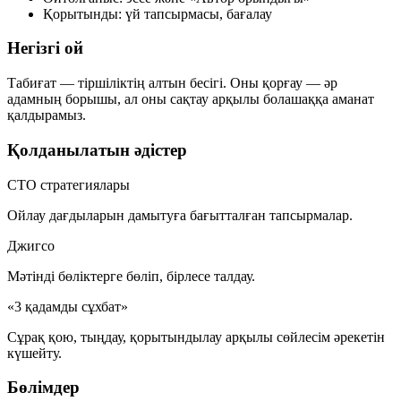
Қорытынды:
үй тапсырмасы, бағалау
Негізгі ой
Табиғат — тіршіліктің алтын бесігі. Оны қорғау — әр
адамның борышы, ал оны сақтау арқылы болашаққа аманат
қалдырамыз.
Қолданылатын әдістер
СТО стратегиялары
Ойлау дағдыларын дамытуға бағытталған тапсырмалар.
Джигсо
Мәтінді бөліктерге бөліп, бірлесе талдау.
«3 қадамды сұхбат»
Сұрақ қою, тыңдау, қорытындылау арқылы сөйлесім әрекетін
күшейту.
Бөлімдер