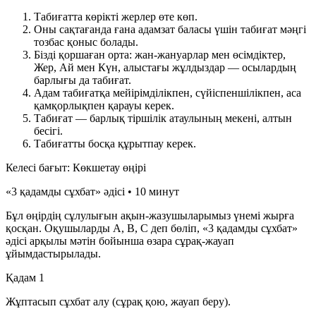
Табиғатта көрікті жерлер өте көп.
Оны сақтағанда ғана адамзат баласы үшін табиғат мәңгі
тозбас қоныс болады.
Бізді қоршаған орта: жан-жануарлар мен өсімдіктер,
Жер, Ай мен Күн, алыстағы жұлдыздар — осылардың
барлығы да табиғат.
Адам табиғатқа мейірімділікпен, сүйіспеншілікпен, аса
қамқорлықпен қарауы керек.
Табиғат — барлық тіршілік атаулының мекені, алтын
бесігі.
Табиғатты босқа құрытпау керек.
Келесі бағыт: Көкшетау өңірі
«3 қадамды сұхбат» әдісі • 10 минут
Бұл өңірдің сұлулығын ақын-жазушыларымыз үнемі жырға
қосқан. Оқушыларды А, В, С деп бөліп, «3 қадамды сұхбат»
әдісі арқылы мәтін бойынша өзара сұрақ-жауап
ұйымдастырылады.
Қадам 1
Жұптасып сұхбат алу (сұрақ қою, жауап беру).