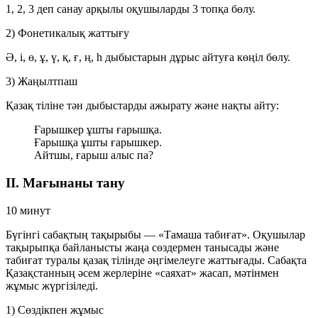
1, 2, 3 деп санау арқылы оқушыларды 3 топқа бөлу.
2) Фонетикалық жаттығу
Ә, і, ө, ұ, ү, қ, ғ, ң, һ дыбыстарын дұрыс айтуға көңіл бөлу.
3) Жаңылтпаш
Қазақ тіліне тән дыбыстарды ажырату және нақты айту:
Ғарышкер ұшты ғарышқа.
Ғарышқа ұшты ғарышкер.
Айтшы, ғарыш алыс па?
II. Мағынаны тану
10 минут
Бүгінгі сабақтың тақырыбы —
«Тамаша табиғат»
. Оқушылар
тақырыпқа байланысты жаңа сөздермен танысады және
табиғат туралы қазақ тілінде әңгімелеуге жаттығады. Сабақта
Қазақстанның әсем жерлеріне «саяхат» жасап, мәтінмен
жұмыс жүргізіледі.
1) Сөздікпен жұмыс