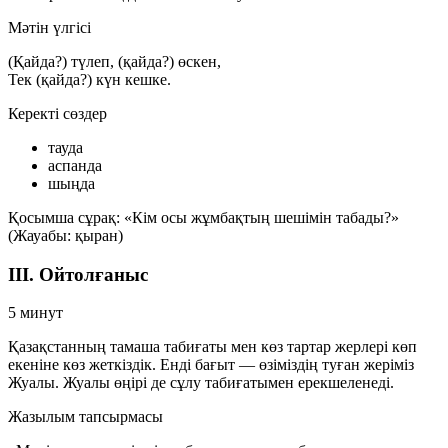
Мәтін үлгісі
(Қайда?) түлеп, (қайда?) өскен,
Тек (қайда?) күн кешке.
Керекті сөздер
тауда
аспанда
шыңда
Қосымша сұрақ: «Кім осы жұмбақтың шешімін табады?»
(Жауабы: қыран)
III. Ойтолғаныс
5 минут
Қазақстанның тамаша табиғаты мен көз тартар жерлері көп
екеніне көз жеткіздік. Енді бағыт — өзіміздің туған жеріміз
Жуалы
. Жуалы өңірі де сұлу табиғатымен ерекшеленеді.
Жазылым тапсырмасы