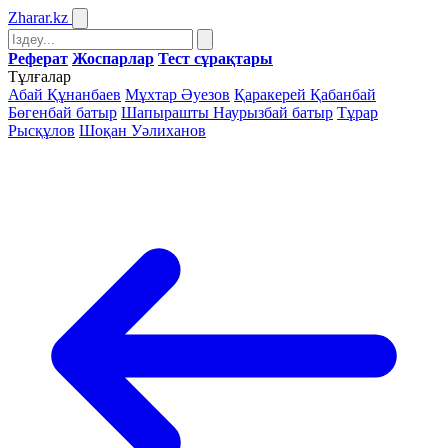
Zharar
.kz
Реферат
Жоспарлар
Тест сұрақтары
Тұлғалар
Абай Құнанбаев
Мұхтар Әуезов
Қаракерей Қабанбай
Бөгенбай батыр
Шапырашты Наурызбай батыр
Тұрар
Рысқұлов
Шоқан Уәлиханов