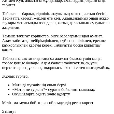
Ай мен Күн, алыстағы жұлдыздар. Осылардың барлығы да
табиғат.
Табиғат — барлық тіршілік атаулының мекені, алтын бесігі.
Табиғатта көрікті жерлер өте көп. Ақындарымыз оның асқар
таулары мен ағынды өзендерін, жазық даласының сұлулығын
жырлаған.
Тамаша табиғат көріністері бізге бабаларымыздан аманат.
Адам табиғатқа мейірімділікпен, сүйіспеншілікпен, ерекше
қамқорлықпен қарауы керек. Табиғатты босқа құрытпау
қажет.
Табиғатты сақтағанда ғана ол адамзат баласы үшін мәңгі
тозбас қоныс болады. Адам баласы табиғаттың ең ұлы
перзенті әрі ең үлкен қамқоршысы екенін естен шығармайық.
Жұмыс түрлері
Мәтінді мұғалімнің оқып беруі.
«Мәтін не туралы?» сұрағы бойынша талқылау.
Оқушыларға оқыту және аударту.
Мәтін мазмұны бойынша сөйлемдердің ретін көрсет
5 минут