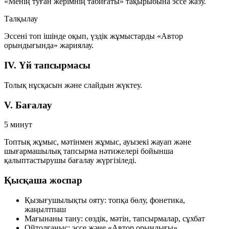
«Менің туған жерімнің табиғаты» тақырыбына эссе жазу.
Талқылау
Эссені топ ішінде оқып, үздік жұмыстарды «Автор
орындығында» жариялау.
IV. Үй тапсырмасы
Толық нұсқасын және слайдын жүктеу.
V. Бағалау
5 минут
Топтық жұмыс, мәтінмен жұмыс, ауызекі жауап және
шығармашылық тапсырма нәтижелері бойынша
қалыптастырушы бағалау жүргізіледі.
Қысқаша жоспар
Қызығушылықты ояту:
топқа бөлу, фонетика,
жаңылтпаш
Мағынаны тану:
сөздік, мәтін, тапсырмалар, сұхбат
Ойтолғаныс:
эссе және «Автор орындығы»