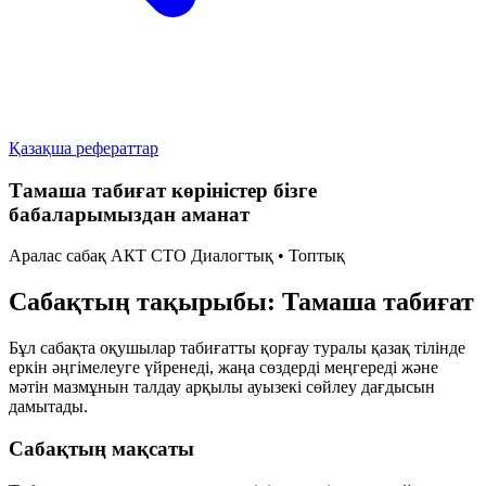
Қазақша рефераттар
Тамаша табиғат көріністер бізге
бабаларымыздан аманат
Аралас сабақ
АКТ
СТО
Диалогтық • Топтық
Сабақтың тақырыбы: Тамаша табиғат
Бұл сабақта оқушылар табиғатты қорғау туралы қазақ тілінде
еркін әңгімелеуге үйренеді, жаңа сөздерді меңгереді және
мәтін мазмұнын талдау арқылы ауызекі сөйлеу дағдысын
дамытады.
Сабақтың мақсаты