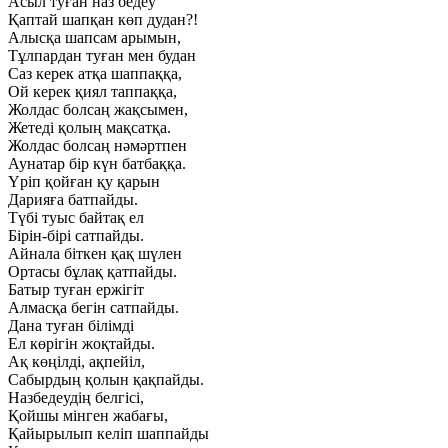
Асыл туған наз бедеу
Қаптай шапқан көп дудан?!
Алысқа шапсам арымын,
Тұлпардан туған мен будан
Саз керек атқа шаппаққа,
Ой керек қиял таппаққа,
Жолдас болсаң жақсымен,
Жетеді қолың мақсатқа.
Жолдас болсаң нәмәртпен
Аунатар бір күн батбаққа.
Үріп қойған қу қарын
Дарияға батпайды.
Түбі туыс байтақ ел
Бірін-бірі сатпайды.
Айнала біткен қақ шүлен
Ортасы бұлақ қатпайды.
Батыр туған ержігіт
Алмасқа бегін сатпайды.
Дана туған білімді
Ел көрігін жоқтайды.
Ақ көңілді, ақпейіл,
Сабырдың қолын қақпайды.
Назбедеудің белгісі,
Қойшы мінген жабағы,
Қайырылып келіп шаппайды