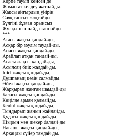
Көрпе тауып көнсең де
Жаман ат келдеу жатпайды.
Жақсы айғырдың үйірін
Саяқ сансыз жоқтайды.
Бүлгіні бұзған орынсыз
Жұлқынып пайда таппайды.
***
Атасы жақсы қандай-ды,
Асқар бір зәулім таудай-ды.
Анасы жақсы қандай-ды,
Арайлап атқан тандай-ды.
Ағасы жақсы қандай-ды,
Асылсаң биік жалдай-ды.
Інісі жақсы қандай-ды,
Дұшпаның көзін салмайды.
Әйелі жақсы қандай-ды,
Жарқырап жанған шамдай-ды
Баласы жақсы қандай-ды,
Көңілде арман қалмайды.
Келіні жақсы қандай-ды,
Тындырып жаның жайлайды.
Құдасы жақсы қандай-ды,
Шырын мен шекер балдай-ды
Нағашы жақсы қандай-ды,
Арқаңды сүйер тамдай-ды.