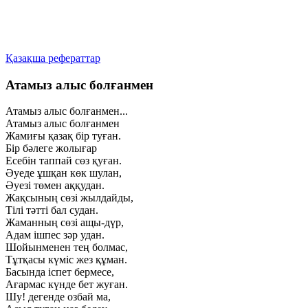
Қазақша рефераттар
Атамыз алыс болғанмен
Атамыз алыс болғанмен...
Атамыз алыс болғанмен
Жамиғы қазақ бір туған.
Бір бәлеге жолығар
Есебін таппай сөз қуған.
Әуеде ұшқан көк шулан,
Әуезі төмен аққудан.
Жақсының сөзі жылдайды,
Тілі тәтті бал судан.
Жаманның сөзі ащы-дүр,
Адам ішпес зәр удан.
Шойынменен тең болмас,
Тұтқасы күміс жез құман.
Басында іспет бермесе,
Ағармас күнде бет жуған.
Шу! дегенде озбай ма,