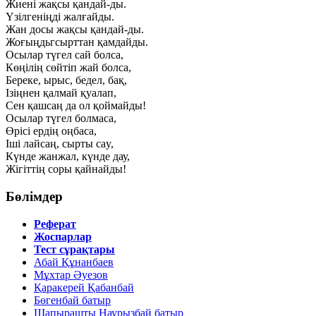
Жиені жақсы қандай-ды.
Үзілгеніңді жалғайды.
Жан досы жақсы қандай-ды.
Жоғыңдьгсырттан қамдайды.
Осылар түгел сай болса,
Көңілің сөйтіп жай болса,
Береке, ырыс, бедел, бақ,
Ізіңнен қалмай қуалап,
Сен қашсаң да ол қоймайды!
Осылар түгел болмаса,
Өрісі ердің оңбаса,
Іші лайсаң, сырты cay,
Күнде жанжал, күнде дау,
Жігіттің соры қайнайды!
Бөлімдер
Реферат
Жоспарлар
Тест сұрақтары
Абай Құнанбаев
Мұхтар Әуезов
Қаракерей Қабанбай
Бөгенбай батыр
Шапырашты Наурызбай батыр