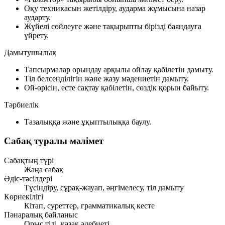
Оқу техникасын жетілдіру, аударма жұмысына назар
аударту.
Жүйелі сөйлеуге және тақырыпты бірізді баяндауға
үйрету.
Дамытушылық
Тапсырмалар орындау арқылы ойлау қабілетін дамыту.
Тіл белсенділігін және жазу мәдениетін дамыту.
Ой-өрісін, есте сақтау қабілетін, сөздік қорын байыту.
Тәрбиелік
Тазалыққа және ұқыптылыққа баулу.
Сабақ туралы мәлімет
Сабақтың түрі
Жаңа сабақ
Әдіс-тәсілдері
Түсіндіру, сұрақ-жауап, әңгімелесу, тіл дамыту
Көрнекілігі
Кітап, суреттер, грамматикалық кесте
Пәнаралық байланыс
Орыс тілі, қазақ әдебиеті