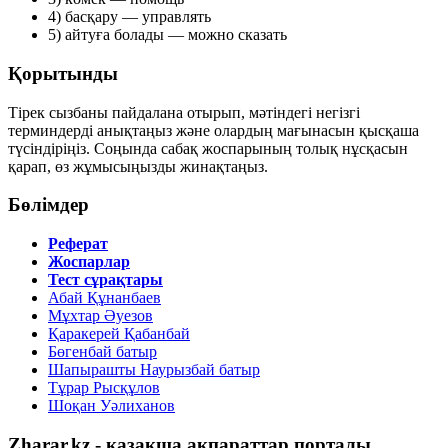
4) басқару
— управлять
5) айтуға болады
— можно сказать
Қорытынды
Тірек сызбаны пайдалана отырып, мәтіндегі негізгі
терминдерді анықтаңыз және олардың мағынасын қысқаша
түсіндіріңіз. Соңында сабақ жоспарының толық нұсқасын
қарап, өз жұмысыңызды жинақтаңыз.
Бөлімдер
Реферат
Жоспарлар
Тест сұрақтары
Абай Құнанбаев
Мұхтар Әуезов
Қаракерей Қабанбай
Бөгенбай батыр
Шапырашты Наурызбай батыр
Тұрар Рысқұлов
Шоқан Уәлиханов
Zharar.kz - қазақша ақпараттар порталы