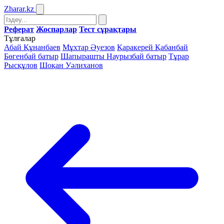
Zharar
.kz
Реферат
Жоспарлар
Тест сұрақтары
Тұлғалар
Абай Құнанбаев
Мұхтар Әуезов
Қаракерей Қабанбай
Бөгенбай батыр
Шапырашты Наурызбай батыр
Тұрар
Рысқұлов
Шоқан Уәлиханов