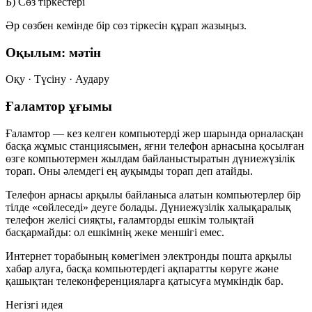
Б) Сөз тіркестері
Әр сөзбен кемінде бір сөз тіркесін құрап жазыңыз.
Оқылым: мәтін
Оқу · Түсіну · Аудару
Ғаламтор ұғымы
Ғаламтор — кез келген компьютерді жер шарында орналасқан
басқа жұмыс станциясымен, яғни телефон арнасына қосылған
өзге компьютермен жылдам байланыстыратын дүниежүзілік
торап. Оны әлемдегі ең ауқымды торап деп атайды.
Телефон арнасы арқылы байланыса алатын компьютерлер бір
тілде «сөйлеседі» деуге болады. Дүниежүзілік халықаралық
телефон желісі сияқты, ғаламторды ешкім толықтай
басқармайды: ол ешкімнің жеке меншігі емес.
Интернет торабының көмегімен электронды пошта арқылы
хабар алуға, басқа компьютердегі ақпаратты көруге және
қашықтан телеконференцияларға қатысуға мүмкіндік бар.
Негізгі идея