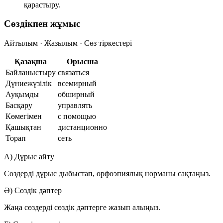
қарастыру.
Сөздікпен жұмыс
Айтылым · Жазылым · Сөз тіркестері
Қазақша
Орысша
Байланыстыру
связаться
Дүниежүзілік
всемирный
Ауқымды
обширный
Басқару
управлять
Көмегімен
с помощью
Қашықтан
дистанционно
Торап
сеть
А) Дұрыс айту
Сөздерді дұрыс дыбыстап, орфоэпиялық норманы сақтаңыз.
Ә) Сөздік дәптер
Жаңа сөздерді сөздік дәптерге жазып алыңыз.