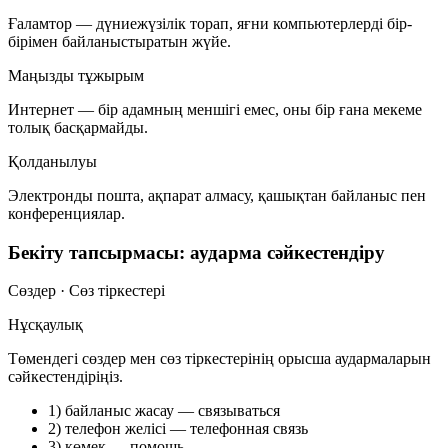
Ғаламтор — дүниежүзілік торап, яғни компьютерлерді бір-
бірімен байланыстыратын жүйе.
Маңызды тұжырым
Интернет — бір адамның меншігі емес, оны бір ғана мекеме
толық басқармайды.
Қолданылуы
Электронды пошта, ақпарат алмасу, қашықтан байланыс пен
конференциялар.
Бекіту тапсырмасы: аударма сәйкестендіру
Сөздер · Сөз тіркестері
Нұсқаулық
Төмендегі сөздер мен сөз тіркестерінің орысша аудармаларын
сәйкестендіріңіз.
1) байланыс жасау
— связываться
2) телефон желісі
— телефонная связь
3) көмек
— помощь