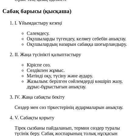
Сабақ барысы (қысқаша)
I. Ұйымдастыру кезеңі
Сәлемдесу.
Оқушыларды түгендеу, келмеу себебін анықтау.
Оқушылардың назарын сабаққа шоғырландыру.
II. Жаңа түсінікті қалыптастыру
Кіріспе сөз.
Сөздікпен жұмыс.
Мәтінді оқу, түсіну және аудару.
Жазылым: берілген сөйлемдерді көшіріп жазу,
дұрыс-бұрыстығын анықтау.
IV. Жаңа сабақты бекіту
Сөздер мен сөз тіркестерінің аудармаларын анықтау.
V. Сабақты қорыту
Тірек сызбаны пайдаланып, термин сөздер туралы
түсінік беру. Сабақ жоспарының толық нұсқасын