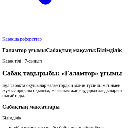
Қазақша рефераттар
Ғаламтор ұғымыСабақтың мақсаты:Білімділік
Қазақ тілі · 7-сынып
Сабақ тақырыбы: «Ғаламтор» ұғымы
Бұл сабақта оқушылар ғаламтордың мәнін түсініп, мәтінмен
жұмыс арқылы оқылым, жазылым және аударма дағдыларын
нығайтады.
Сабақтың мақсаттары
Білімділік
«Ғаламтор» тақырыбы бойынша мәлімет беру.