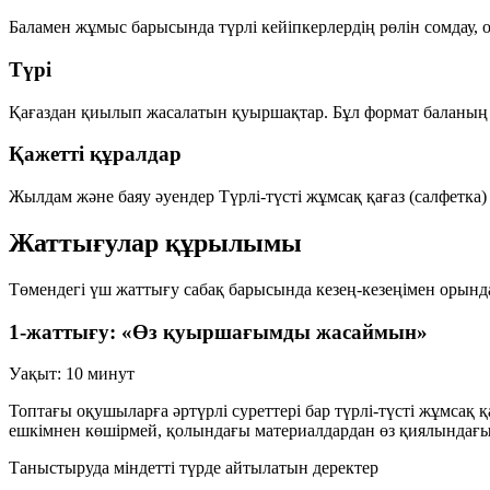
Баламен жұмыс барысында түрлі кейіпкерлердің рөлін сомдау,
Түрі
Қағаздан қиылып жасалатын қуыршақтар. Бұл формат баланың 
Қажетті құралдар
Жылдам және баяу әуендер
Түрлі-түсті жұмсақ қағаз (салфетка)
Жаттығулар құрылымы
Төмендегі үш жаттығу сабақ барысында кезең-кезеңімен орындал
1-жаттығу: «Өз қуыршағымды жасаймын»
Уақыт: 10 минут
Топтағы оқушыларға әртүрлі суреттері бар түрлі-түсті жұмсақ
ешкімнен көшірмей, қолындағы материалдардан өз қиялындағы
Таныстыруда міндетті түрде айтылатын деректер