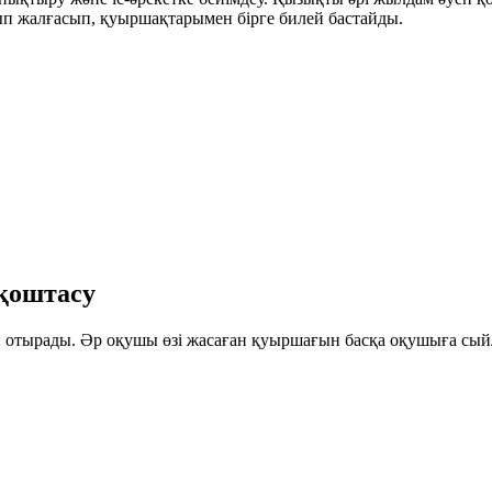
ып жалғасып, қуыршақтарымен бірге билей бастайды.
қоштасу
тырады. Әр оқушы өзі жасаған қуыршағын басқа оқушыға сыйлап