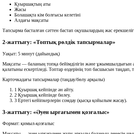
Қуыршақтың аты
Жасы
Болашақта кім болғысы келетіні
Алдағы мақсаты
Тапсырма басталған сәттен бастап оқушылардың жас ерекшелігі
2-жаттығу: «Топтық рөлдік тапсырмалар»
Уақыт: 5 минут (дайындық)
Мақсаты — баланың топқа бейімділігін және ұжымшылдығын ан
қалатыны ескертіледі. Топтар өздерінің топ басшысын таңдап, 
Карточкадағы тапсырмалар (таңдау/бөлу арқылы)
1
Қуыршақ кейпінде ән айту.
2
Қуыршақ кейпінде билеу.
3
Ертегі кейіпкерлерін сомдау (қысқа қойылым жасау).
3-жаттығу: «Әуен ырғағымен қозғалыс»
Формат: қимыл-қозғалыс
Мақсаты — әуен ырғағымен жүру арқылы баланың денесін шыны