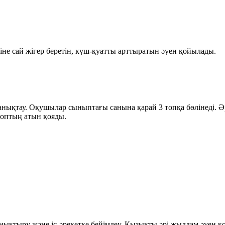
не сай жігер беретін, күш-қуатты арттыратын әуен қойылады.
ықтау. Оқушылар сыныптағы санына қарай 3 топқа бөлінеді. Әр
топтың атын қояды.
қтыру және іс-әрекетке бейімдеу. Қызықты әрі жылдам әуен қ