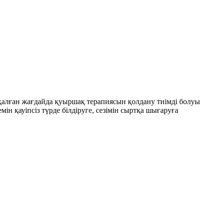
қалған жағдайда қуыршақ терапиясын қолдану тиімді болуы
ін қауіпсіз түрде білдіруге, сезімін сыртқа шығаруға