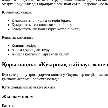
отырған оқушыларды бір-бірлеп соңынан ертіп, «паровоз» бол
Қимыл нұсқалары
Қуыршақты оң қолға көтеріп билеу.
Қуыршақты сол қолға көтеріп билеу.
Қуыршақты екі қолға бірге көтеріп билеу.
Кейіптік қимылдар
Қоянша секіру.
Аюша қорбаңдап жүру.
Айнала қозғалып, ырғақпен билеу.
Қорытынды: «Қуыршақ сыйлау» және 
Бұл кезең — қуыршақтармен қоштасу. Оқушылар шеңбер жасап о
қысқаша әсерімен бөлісуге болады.
Қатысқандарыңызға көп рақмет!
Жылдам шолу
Бағыты