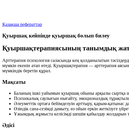
Қазақша рефераттар
Қуыршақ кейпінде қуыршақ болып билеу
Қуыршақтерапиясының танымдық жат
Арттерапия психология саласында кең қолданылатын тәсілдерд
мүмкін екенін атап өтеді. Қуыршақтерапия — арттерапия аясындағ
мүмкіндік беретін құрал.
Мақсаты
Баланың ішкі уайымын қуыршақ ойыны арқылы сыртқа ш
Психикалық саулығын нығайту, эмоционалдық тұрақтылы
Әлеуметтік ортаға бейімделуін арттыру, қарым-қатынас 
Өзіндік сана-сезімді дамыту, өз ойын еркін жеткізуге үйре
Ұжымдық жұмыста келісімді шешім қабылдау жолдарын т
Әдісі