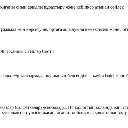
 оқиғаны ойын арқылы құрастыру және кейіпкер атынан сөйлеу.
ұжымда өзін көрсетуіне, ортаға ашылуына көмектеседі және ло
Жіп
Қайшы
Степлер
Скотч
ады. Әр тапсырмада оқушының белсенділігі, қауіпсіздігі және бі
 қағаздар (салфеткалар) ұсынылады. Психологтың қолында жіп, 
 қуыршақтың үлгісін жасап, оған ат қойып, қысқаша таныстыру