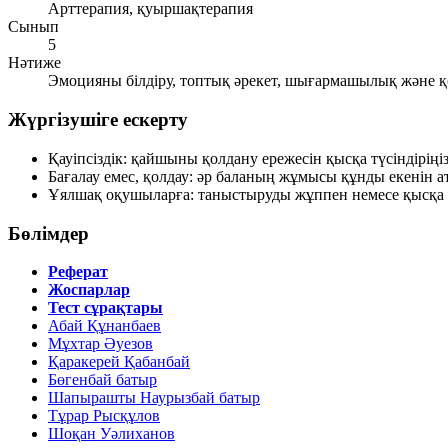
Арттерапия, қуыршақтерапия
Сынып
5
Нәтиже
Эмоцияны білдіру, топтық әрекет, шығармашылық және қо
Жүргізушіге ескерту
Қауіпсіздік: қайшыны қолдану ережесін қысқа түсіндіріңіз
Бағалау емес, қолдау: әр баланың жұмысы құнды екенін ат
Ұялшақ оқушыларға: таныстыруды жұппен немесе қысқа фо
Бөлімдер
Реферат
Жоспарлар
Тест сұрақтары
Абай Құнанбаев
Мұхтар Әуезов
Қаракерей Қабанбай
Бөгенбай батыр
Шапырашты Наурызбай батыр
Тұрар Рысқұлов
Шоқан Уәлиханов