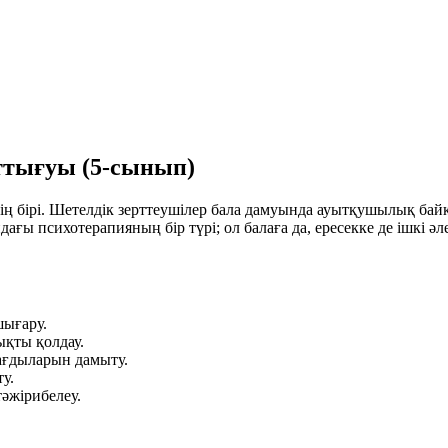
тығуы (5-сынып)
ің бірі. Шетелдік зерттеушілер бала дамуында ауытқушылық бай
ы психотерапияның бір түрі; ол балаға да, ересекке де ішкі әлем
ығару.
қты қолдау.
дағдыларын дамыту.
ту.
әжірибелеу.