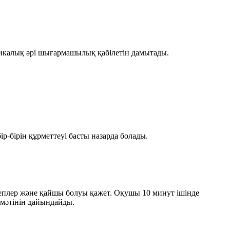
гикалық әрі шығармашылық қабілетін дамытады.
р-бірін құрметтеуі басты назарда болады.
степлер және қайшы болуы қажет. Оқушы 10 минут ішінде
 мәтінін дайындайды.