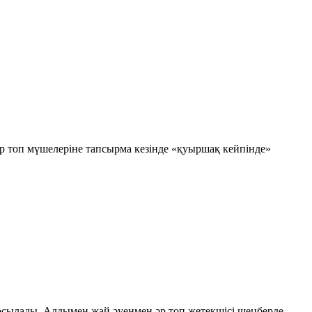
 топ мүшелеріне тапсырма кезінде «қуыршақ кейпінде»
осылады. Алдымен жай әуенмен әр топ жетекшісі шеңберде