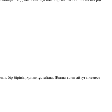
, бір-бірінің қолын ұстайды. Жылы тілек айтуға немесе