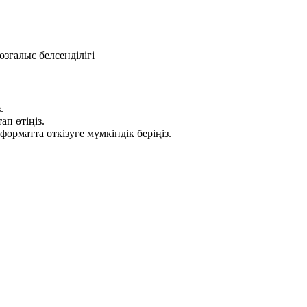
зғалыс белсенділігі
.
ап өтіңіз.
рматта өткізуге мүмкіндік беріңіз.