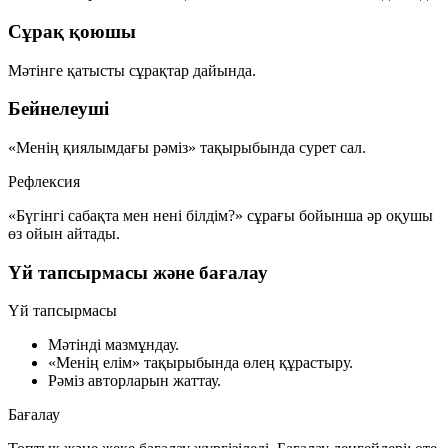
Сұрақ қоюшы
Мәтінге қатысты сұрақтар дайында.
Бейнелеуші
«Менің қиялымдағы рәміз» тақырыбында сурет сал.
Рефлексия
«Бүгінгі сабақта мен нені білдім?» сұрағы бойынша әр оқушы
өз ойын айтады.
Үй тапсырмасы және бағалау
Үй тапсырмасы
Мәтінді мазмұндау.
«Менің елім» тақырыбында өлең құрастыру.
Рәміз авторларын жаттау.
Бағалау