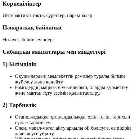
Көрнекіліктер
Интерактивті тақта, суреттер, парақшалар
Пәнаралық байланыс
Ән-әуез, бейнелеу өнері
Сабақтың мақсаттары мен міндеттері
1) Білімділік
Оқушылардың мемлекеттік рәміздер туралы білімін
жүйелеу және кеңейту.
Рәміздердің маңызын ұғындырып, оларды құрметтеу
және мақтан тұту сезімін қалыптастыру.
2) Тәрбиелік
Отаншылдыққа, ұлтжандылыққа, елін, тегін, тарихын
сүюге тәрбиелеу.
Өлең, мақал-мәтел айту арқылы ой бөлісуге, өз пікірін
дәлелдеуге үйрету.