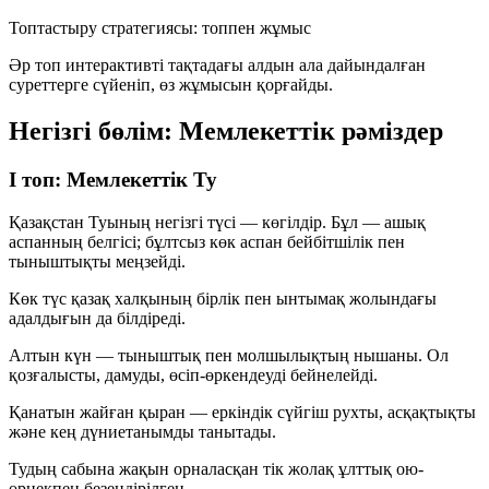
Топтастыру стратегиясы: топпен жұмыс
Әр топ интерактивті тақтадағы алдын ала дайындалған
суреттерге сүйеніп, өз жұмысын қорғайды.
Негізгі бөлім: Мемлекеттік рәміздер
І топ: Мемлекеттік Ту
Қазақстан Туының негізгі түсі —
көгілдір
. Бұл — ашық
аспанның белгісі; бұлтсыз көк аспан бейбітшілік пен
тыныштықты меңзейді.
Көк түс
қазақ халқының бірлік пен ынтымақ жолындағы
адалдығын да білдіреді.
Алтын күн
— тыныштық пен молшылықтың нышаны. Ол
қозғалысты, дамуды, өсіп-өркендеуді бейнелейді.
Қанатын жайған қыран
— еркіндік сүйгіш рухты, асқақтықты
және кең дүниетанымды танытады.
Тудың сабына жақын орналасқан
тік жолақ
ұлттық ою-
өрнекпен безендірілген.