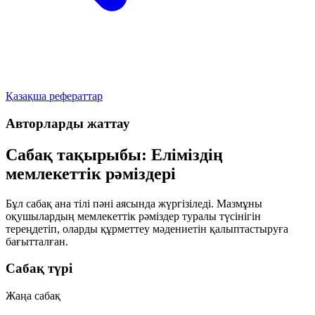
Қазақша рефераттар
Авторларды жаттау
Сабақ тақырыбы: Еліміздің
мемлекеттік рәміздері
Бұл сабақ ана тілі пәні аясында жүргізіледі. Мазмұны
оқушылардың мемлекеттік рәміздер туралы түсінігін
тереңдетіп, оларды құрметтеу мәдениетін қалыптастыруға
бағытталған.
Сабақ түрі
Жаңа сабақ