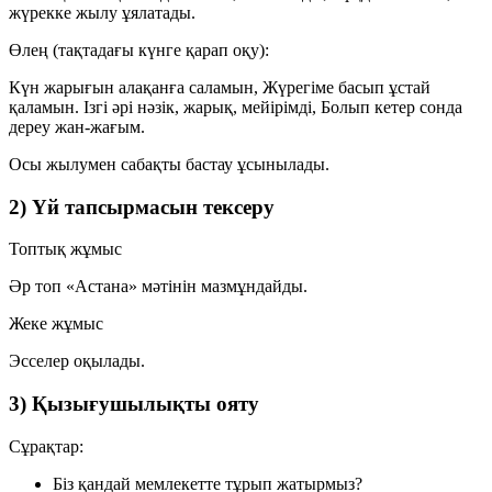
жүрекке жылу ұялатады.
Өлең (тақтадағы күнге қарап оқу):
Күн жарығын алақанға саламын, Жүрегіме басып ұстай
қаламын. Ізгі әрі нәзік, жарық, мейірімді, Болып кетер сонда
дереу жан-жағым.
Осы жылумен сабақты бастау ұсынылады.
2) Үй тапсырмасын тексеру
Топтық жұмыс
Әр топ «Астана» мәтінін мазмұндайды.
Жеке жұмыс
Эсселер оқылады.
3) Қызығушылықты ояту
Сұрақтар:
Біз қандай мемлекетте тұрып жатырмыз?