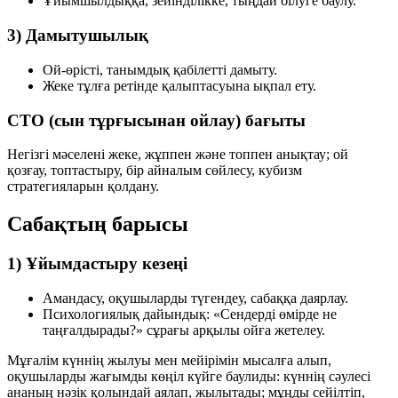
Ұйымшылдыққа, зейінділікке, тыңдай білуге баулу.
3) Дамытушылық
Ой-өрісті, танымдық қабілетті дамыту.
Жеке тұлға ретінде қалыптасуына ықпал ету.
СТО (сын тұрғысынан ойлау) бағыты
Негізгі мәселені жеке, жұппен және топпен анықтау; ой
қозғау, топтастыру, бір айналым сөйлесу, кубизм
стратегияларын қолдану.
Сабақтың барысы
1) Ұйымдастыру кезеңі
Амандасу, оқушыларды түгендеу, сабаққа даярлау.
Психологиялық дайындық: «Сендерді өмірде не
таңғалдырады?» сұрағы арқылы ойға жетелеу.
Мұғалім күннің жылуы мен мейірімін мысалға алып,
оқушыларды жағымды көңіл күйге баулиды: күннің сәулесі
ананың нәзік қолындай аялап, жылытады; мұңды сейілтіп,