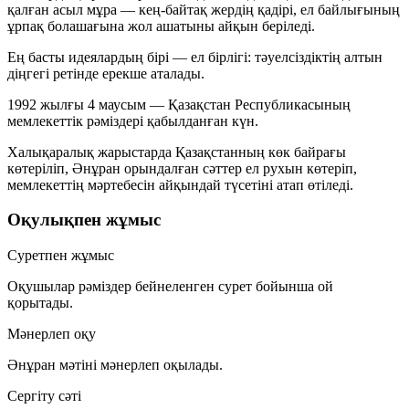
қалған асыл мұра — кең-байтақ жердің қадірі, ел байлығының
ұрпақ болашағына жол ашатыны айқын беріледі.
Ең басты идеялардың бірі —
ел бірлігі
: тәуелсіздіктің алтын
діңгегі ретінде ерекше аталады.
1992 жылғы 4 маусым
— Қазақстан Республикасының
мемлекеттік рәміздері қабылданған күн.
Халықаралық жарыстарда Қазақстанның көк байрағы
көтеріліп, Әнұран орындалған сәттер ел рухын көтеріп,
мемлекеттің мәртебесін айқындай түсетіні атап өтіледі.
Оқулықпен жұмыс
Суретпен жұмыс
Оқушылар рәміздер бейнеленген сурет бойынша ой
қорытады.
Мәнерлеп оқу
Әнұран мәтіні мәнерлеп оқылады.
Сергіту сәті