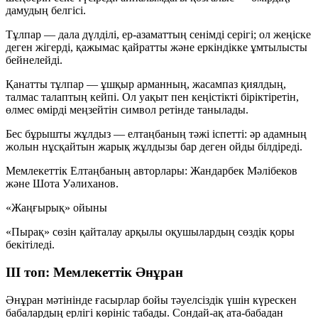
дамудың белгісі.
Тұлпар
— дала дүлділі, ер-азаматтың сенімді серігі; ол жеңіске
деген жігерді, қажымас қайратты және еркіндікке ұмтылысты
бейнелейді.
Қанатты тұлпар
— ұшқыр арманның, жасампаз қиялдың,
талмас талаптың кейпі. Ол уақыт пен кеңістікті біріктіретін,
өлмес өмірді меңзейтін символ ретінде танылады.
Бес бұрышты жұлдыз
— елтаңбаның тәжі іспетті: әр адамның
жолын нұсқайтын жарық жұлдызы бар деген ойды білдіреді.
Мемлекеттік Елтаңбаның авторлары:
Жандарбек Мәлібеков
және
Шота Уәлиханов
.
«Жаңғырық» ойыны
«Пырақ» сөзін қайталау арқылы оқушылардың сөздік қоры
бекітіледі.
ІІІ топ: Мемлекеттік Әнұран
Әнұран мәтінінде ғасырлар бойы тәуелсіздік үшін күрескен
бабалардың ерлігі көрініс табады. Сондай-ақ ата-бабадан