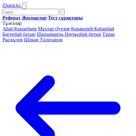
Zharar
.kz
Реферат
Жоспарлар
Тест сұрақтары
Тұлғалар
Абай Құнанбаев
Мұхтар Әуезов
Қаракерей Қабанбай
Бөгенбай батыр
Шапырашты Наурызбай батыр
Тұрар
Рысқұлов
Шоқан Уәлиханов