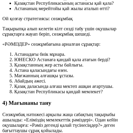
Қазақстан Республикасының астанасы қай қала?
Астананың мерейтойы қай жылы аталып өтті?
Ой қозғау стратегиясы: сөзжұмбақ
Тақырыпқа алып келетін кілт сөзді табу үшін оқушылар
сұрақтарға жауап беріп, сөзжұмбақ шешеді.
«РӘМІЗДЕР» сөзжұмбағына арналған сұрақтар:
Астанадағы биік мұнара.
ЮНЕСКО Астанаға қандай қала атағын берді?
Қазақстанның жер асты байлығы.
Астана қаласындағы өзен.
Мағжанның алғашқы ұстазы.
Абайдың әжесі.
Қазақ даласында алғаш мектеп ашқан ағартушы.
Қазақстан Республикасы қандай мемлекет?
4) Мағынаны тану
Сөзжұмбақ нәтижесі арқылы жаңа сабақтың тақырыбы
ашылады:
«Еліміздің мемлекеттік рәміздері»
. Одан кейін
оқушыларға:
«Рәміз дегенді қалай түсінесіңдер?»
деген
бағыттаушы сұрақ қойылады.