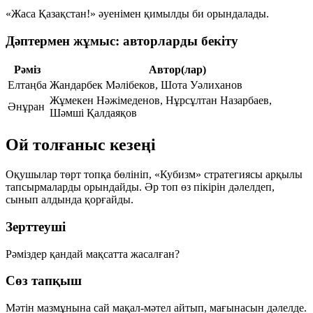
«Жаса Қазақстан!» әуенімен қимылды би орындалады.
Дәптермен жұмыс: авторларды бекіту
Рәміз
Автор(лар)
Елтаңба
Жандарбек Мәлібеков, Шота Уәлиханов
Жұмекен Нәжімеденов, Нұрсұлтан Назарбаев,
Әнұран
Шәмші Қалдаяқов
Ой толғаныс кезеңі
Оқушылар төрт топқа бөлініп, «Кубизм» стратегиясы арқылы
тапсырмаларды орындайды. Әр топ өз пікірін дәлелдеп,
сынып алдында қорғайды.
Зерттеуші
Рәміздер қандай мақсатта жасалған?
Сөз тапқыш
Мәтін мазмұнына сай мақал-мәтел айтып, мағынасын дәлелде.