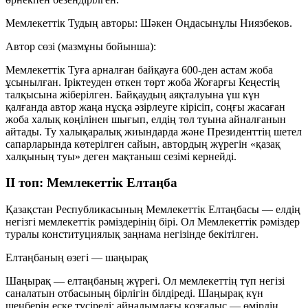
Мемлекеттік Тудың авторы:
Шәкен Оңдасынұлы Ниязбеков
.
Автор сөзі (мазмұны бойынша):
Мемлекеттік Туға арналған байқауға 600-ден астам жоба
ұсынылған. Іріктеуден өткен төрт жоба Жоғарғы Кеңестің
талқысына жіберілген. Байқаудың аяқталуына үш күн
қалғанда автор жаңа нұсқа әзірлеуге кірісіп, соңғы жасаған
жоба халық көңілінен шығып, елдің төл туына айналғанын
айтады. Ту халықаралық жиындарда және Президенттің шетел
сапарларында көтерілген сайын, автордың жүрегін «қазақ
халқының туы» деген мақтаныш сезімі кернейді.
ІІ топ: Мемлекеттік Елтаңба
Қазақстан Республикасының Мемлекеттік Елтаңбасы — елдің
негізгі мемлекеттік рәміздерінің бірі. Ол Мемлекеттік рәміздер
туралы конституциялық заңнама негізінде бекітілген.
Елтаңбаның өзегі — шаңырақ
Шаңырақ — елтаңбаның жүрегі. Ол мемлекеттің түп негізі
саналатын отбасының бірлігін білдіреді. Шаңырақ күн
шеңберін еске түсіреді: айналымдағы қозғалыс — өмірдің,