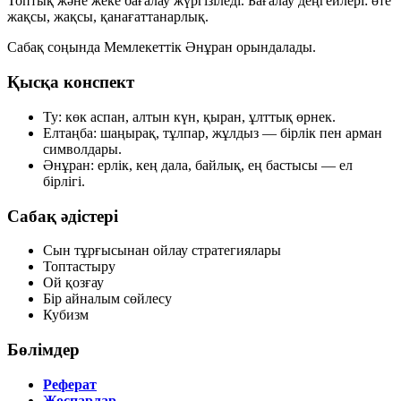
Топтық және жеке бағалау жүргізіледі. Бағалау деңгейлері:
өте
жақсы
,
жақсы
,
қанағаттанарлық
.
Сабақ соңында Мемлекеттік Әнұран орындалады.
Қысқа конспект
Ту
: көк аспан, алтын күн, қыран, ұлттық өрнек.
Елтаңба
: шаңырақ, тұлпар, жұлдыз — бірлік пен арман
символдары.
Әнұран
: ерлік, кең дала, байлық, ең бастысы — ел
бірлігі.
Сабақ әдістері
Сын тұрғысынан ойлау стратегиялары
Топтастыру
Ой қозғау
Бір айналым сөйлесу
Кубизм
Бөлімдер
Реферат
Жоспарлар