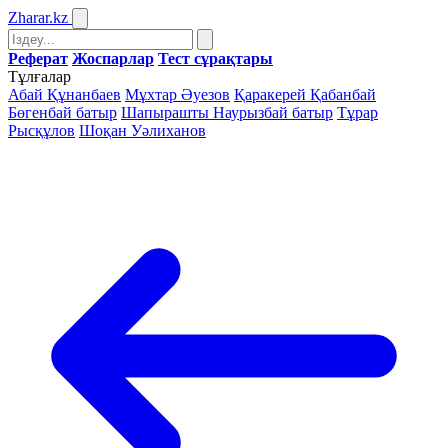
Zharar
.kz
Реферат
Жоспарлар
Тест сұрақтары
Тұлғалар
Абай Құнанбаев
Мұхтар Әуезов
Қаракерей Қабанбай
Бөгенбай батыр
Шапырашты Наурызбай батыр
Тұрар
Рысқұлов
Шоқан Уәлиханов