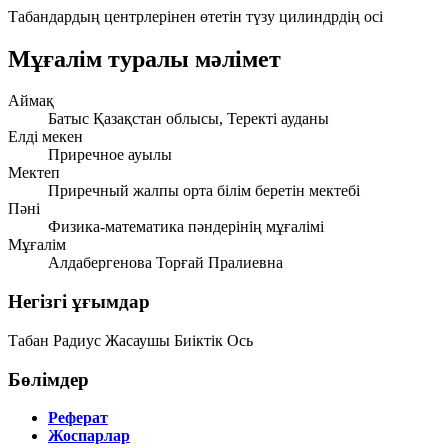
Табандардың центрлерінен өтетін түзу
цилиндрдің осі
Мұғалім туралы мәлімет
Аймақ
Батыс Қазақстан облысы, Теректі ауданы
Елді мекен
Приречное ауылы
Мектеп
Приречный жалпы орта білім беретін мектебі
Пәні
Физика-математика пәндерінің мұғалімі
Мұғалім
Алдабергенова Торғай Пралиевна
Негізгі ұғымдар
Табан
Радиус
Жасаушы
Биіктік
Ось
Бөлімдер
Реферат
Жоспарлар