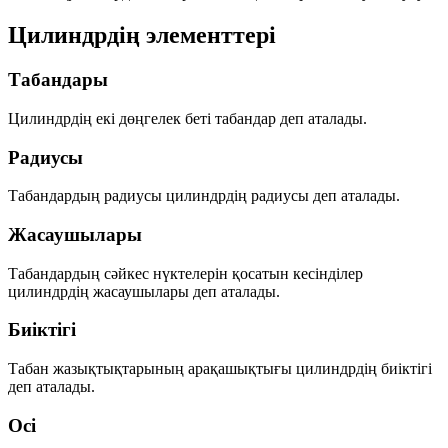
Цилиндрдің элементтері
Табандары
Цилиндрдің екі дөңгелек беті
табандар
деп аталады.
Радиусы
Табандардың радиусы
цилиндрдің радиусы
деп аталады.
Жасаушылары
Табандардың сәйкес нүктелерін қосатын кесінділер
цилиндрдің жасаушылары
деп аталады.
Биіктігі
Табан жазықтықтарының арақашықтығы
цилиндрдің биіктігі
деп аталады.
Осі