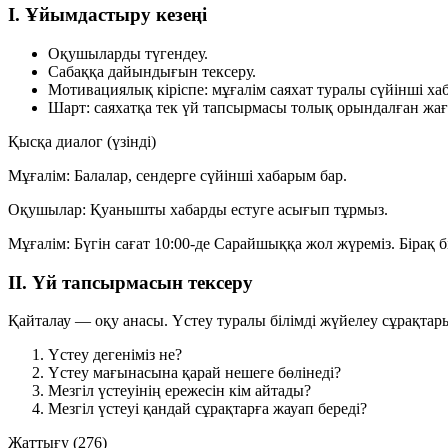
I. Ұйымдастыру кезеңі
Оқушыларды түгендеу.
Сабаққа дайындығын тексеру.
Мотивациялық кіріспе: мұғалім саяхат туралы сүйінші ха
Шарт: саяхатқа тек үй тапсырмасы толық орындалған жағ
Қысқа диалог (үзінді)
Мұғалім:
Балалар, сендерге сүйінші хабарым бар.
Оқушылар:
Қуанышты хабарды естуге асығып тұрмыз.
Мұғалім:
Бүгін сағат 10:00-де Сарайшыққа жол жүреміз. Бірақ 
II. Үй тапсырмасын тексеру
Қайталау — оқу анасы. Үстеу туралы білімді жүйелеу сұрақтар
Үстеу дегеніміз не?
Үстеу мағынасына қарай нешеге бөлінеді?
Мезгіл үстеуінің ережесін кім айтады?
Мезгіл үстеуі қандай сұрақтарға жауап береді?
Жаттығу (276)