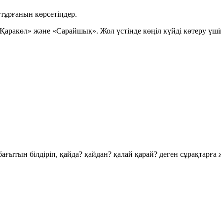
 тұрғанын көрсетіңдер.
Қаракөл»
және
«Сарайшық»
. Жол үстінде көңіл күйді көтеру үш
бағытын білдіріп,
қайда? қайдан? қалай қарай?
деген сұрақтарға ж