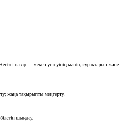
Негізгі назар —
мекен үстеуінің
мәнін, сұрақтарын және
рету; жаңа тақырыпты меңгерту.
білетін шыңдау.