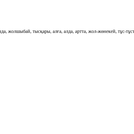
сонда, жолшыбай, тысқары, алға, алда, артта, жол-жөнекей, тұс-тұс