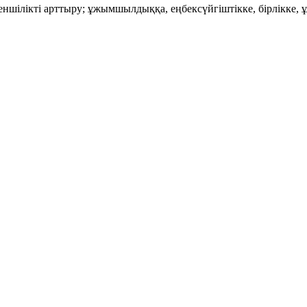
ншілікті арттыру; ұжымшылдыққа, еңбексүйгіштікке, бірлікке, 