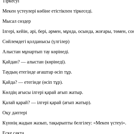
Тіркесуі
Мекен үстеулері көбіне
етістікпен
тіркеседі.
Мысал сөздер
Ілгері, кейін, әрі, бері, әрмен, мұнда, осында, жоғары, төмен, 
Сөйлемдегі қолданысы (үлгілер)
Алыстан
мұнартып тау көрінеді.
Қайдан? —
алыстан
(көрінеді).
Таудың етегінде ағаштар өсіп тұр.
Қайда? —
етегінде
(өсіп тұр).
Көлдің ағысы
ілгері қарай
ағып жатыр.
Қалай қарай? —
ілгері қарай
(ағып жатыр).
Оқу дәптері
Күннің жадын жазып, тақырыпты белгілеу:
«Мекен үстеуі»
.
Еске сақта