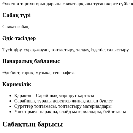
Өлкенің тарихи орындарына саяхат арқылы туған жерге сүйіспе
Сабақ түрі
Саяхат сабақ.
Әдіс-тәсілдер
Түсіндіру, сұрақ-жауап, топтастыру, талдау, ізденіс, салыстыру.
Пәнаралық байланыс
Әдебиет, тарих, музыка, география.
Көрнекілік
Қаракөл – Сарайшық маршрут картасы
Сарайшық туралы деректер жинақталған буклет
Суреттер топтамасы, топтастыру материалдары
Үлестірмелі парақша, слайд материалдары, бейнетаспа
Сабақтың барысы