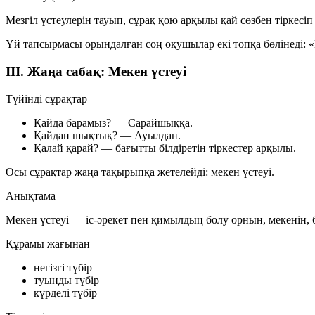
Мезгіл үстеулерін тауып, сұрақ қою арқылы қай сөзбен тіркесіп
Үй тапсырмасы орындалған соң оқушылар екі топқа бөлінеді:
«
III. Жаңа сабақ: Мекен үстеуі
Түйінді сұрақтар
Қайда барамыз? —
Сарайшыққа.
Қайдан шықтық? —
Ауылдан.
Қалай қарай? — бағытты білдіретін тіркестер арқылы.
Осы сұрақтар жаңа тақырыпқа жетелейді:
мекен үстеуі
.
Анықтама
Мекен үстеуі
— іс-әрекет пен қимылдың болу орнын, мекенін, 
Құрамы жағынан
негізгі түбір
туынды түбір
күрделі түбір