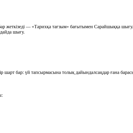
бар жеткізеді —
«Тарихқа тағзым»
бағытымен Сарайшыққа шығу
дайда шығу.
бір шарт бар: үй тапсырмасына толық дайындалсаңдар ғана барас
ы: