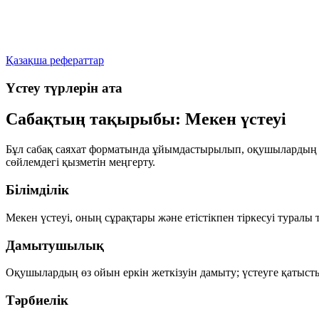
Қазақша рефераттар
Үстеу түрлерін ата
Сабақтың тақырыбы: Мекен үстеуі
Бұл сабақ саяхат форматында ұйымдастырылып, оқушылардың ті
сөйлемдегі қызметін меңгерту.
Білімділік
Мекен үстеуі, оның сұрақтары және етістікпен тіркесуі туралы 
Дамытушылық
Оқушылардың өз ойын еркін жеткізуін дамыту; үстеуге қатыст
Тәрбиелік