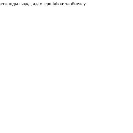
ұлтжандылыққа, адамгершілікке тәрбиелеу.