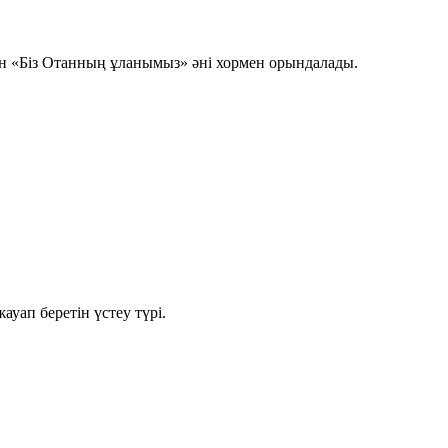
ін
«Біз Отанның ұланымыз»
әні хормен орындалады.
ауап беретін үстеу түрі.