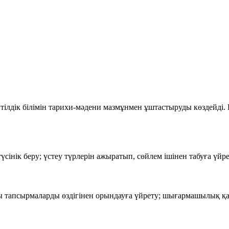
лдік білімін тарихи-мәдени мазмұнмен ұштастыруды көздейді. 
түсінік беру; үстеу түрлерін ажыратып, сөйлем ішінен табуға үй
ы тапсырмаларды өздігінен орындауға үйрету; шығармашылық қа