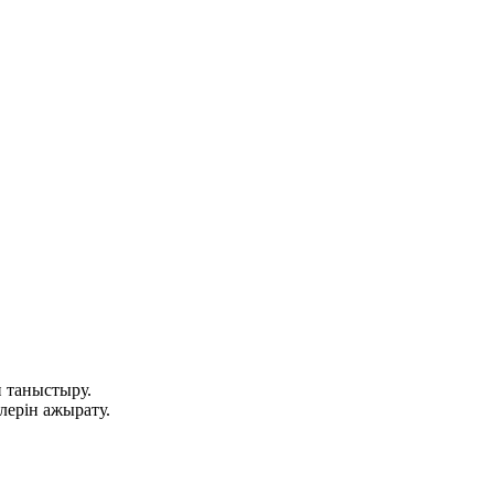
 таныстыру.
лерін ажырату.