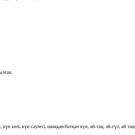
ылған.
ы
,
күн көзі
,
күн сәулесі
,
шыққан/батқан күн
,
ай-таң
,
ай-гүл
,
ай таң