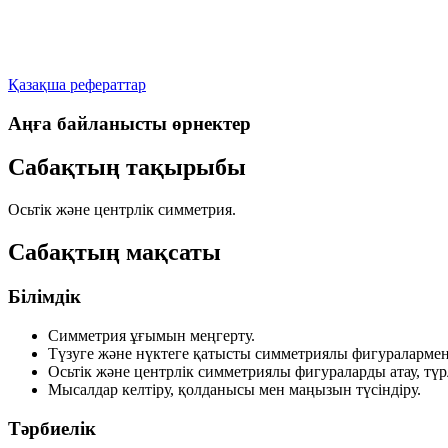
Қазақша рефераттар
Аңға байланысты өрнектер
Сабақтың тақырыбы
Осьтік және центрлік симметрия.
Сабақтың мақсаты
Білімдік
Симметрия ұғымын меңгерту.
Түзуге және нүктеге қатысты симметриялы фигуралармен
Осьтік және центрлік симметриялы фигураларды атау, түр
Мысалдар келтіру, қолданысы мен маңызын түсіндіру.
Тәрбиелік