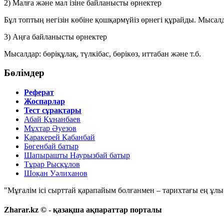
2) Малға және мал ізіне байланысты өрнектер
Бұл топтың негізін көбіне
қошқармүйіз
өрнегі құрайды. Мысал
3) Аңға байланысты өрнектер
Мысалдар:
бөріқұлақ
,
түлкібас
,
бөрікөз
,
иттабан
және т.б.
Бөлімдер
Реферат
Жоспарлар
Тест сұрақтары
Абай Құнанбаев
Мұхтар Әуезов
Қаракерей Қабанбай
Бөгенбай батыр
Шапырашты Наурызбай батыр
Тұрар Рысқұлов
Шоқан Уәлиханов
"Мұғалім ісі сырттай қарапайым болғанмен – тарихтағы ең ұлы і
Zharar.kz © - қазақша ақпараттар порталы