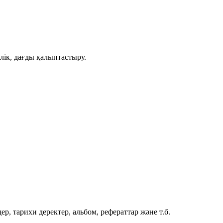
.
лік, дағды қалыптастыру.
р, тарихи деректер, альбом, рефераттар және т.б.