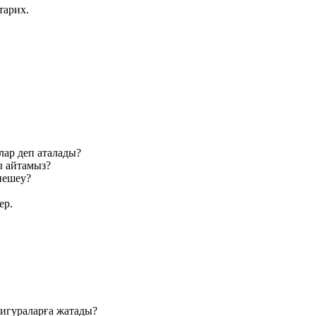
тарих.
лар деп аталады?
ы айтамыз?
нешеу?
ер.
игураларға жатады?