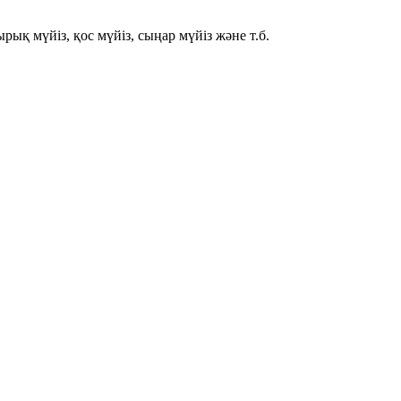
ырық мүйіз
,
қос мүйіз
,
сыңар мүйіз
және т.б.