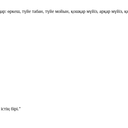
дар:
өркеш
,
түйе табан
,
түйе мойын
,
қошқар мүйіз
,
арқар мүйіз
,
қ
стің бірі."