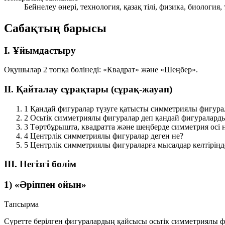
Бейнелеу өнері, технология, қазақ тілі, физика, биология, 
Сабақтың барысы
I. Ұйымдастыру
Оқушылар 2 топқа бөлінеді:
«Квадрат»
және
«Шеңбер»
.
II. Қайталау сұрақтары (сұрақ-жауап)
1
Қандай фигуралар түзуге қатысты симметриялы фигура
2
Осьтік симметриялы фигуралар деп қандай фигуралард
3
Төртбұрышта, квадратта және шеңберде симметрия осі 
4
Центрлік симметриялы фигуралар деген не?
5
Центрлік симметриялы фигураларға мысалдар келтіріңд
III. Негізгі бөлім
1) «Әріппен ойын»
Тапсырма
Суретте берілген фигуралардың қайсысы
осьтік симметриялы
ф