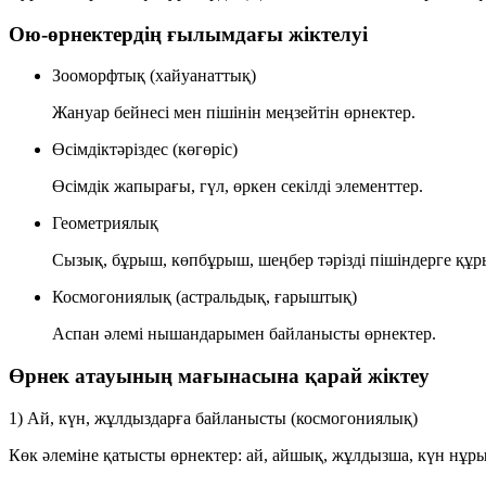
Ою-өрнектердің ғылымдағы жіктелуі
Зооморфтық (хайуанаттық)
Жануар бейнесі мен пішінін меңзейтін өрнектер.
Өсімдіктәріздес (көгөріс)
Өсімдік жапырағы, гүл, өркен секілді элементтер.
Геометриялық
Сызық, бұрыш, көпбұрыш, шеңбер тәрізді пішіндерге құр
Космогониялық (астральдық, ғарыштық)
Аспан әлемі нышандарымен байланысты өрнектер.
Өрнек атауының мағынасына қарай жіктеу
1) Ай, күн, жұлдыздарға байланысты (космогониялық)
Көк әлеміне қатысты өрнектер:
ай
,
айшық
,
жұлдызша
,
күн нұр