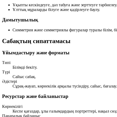
Ұқыпты кескіндеуге, дәл табуға және зерттеуге тәрбиелеу
Ұлттық мұраларды білуге және қадірлеуге баулу.
Дамытушылық
Симметрия және симметриялы фигуралар туралы білім, бі
Сабақтың сипаттамасы
Ұйымдастыру және форматы
Типі
Білімді бекіту.
Түрі
Сайыс сабақ.
Әдістері
Сұрақ-жауап, көрнекілік арқылы түсіндіру, сайыс, бағалау.
Ресурстар және байланыстар
Көрнекілігі
Кеспе қағаздар, ұлы ғалымдардың портреттері, нақыл сөзде
Пәнаралық байланыс