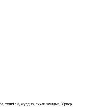
ба
,
түнгі ай
,
жұлдыз
,
аққан жұлдыз
,
Үркер
.