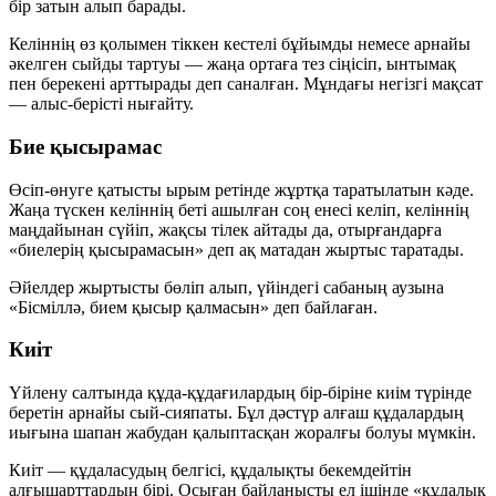
бір затын алып барады.
Келіннің өз қолымен тіккен кестелі бұйымды немесе арнайы
әкелген сыйды тартуы — жаңа ортаға тез сіңісіп,
ынтымақ
пен берекені
арттырады деп саналған. Мұндағы негізгі мақсат
— алыс-берісті нығайту.
Бие қысырамас
Өсіп-өнуге қатысты ырым ретінде жұртқа таратылатын кәде.
Жаңа түскен келіннің беті ашылған соң енесі келіп, келіннің
маңдайынан сүйіп, жақсы тілек айтады да, отырғандарға
«биелерің қысырамасын»
деп ақ матадан жыртыс таратады.
Әйелдер жыртысты бөліп алып, үйіндегі сабаның аузына
«Бісміллә, бием қысыр қалмасын»
деп байлаған.
Киіт
Үйлену салтында құда-құдағилардың бір-біріне
киім түрінде
беретін арнайы сый-сияпаты. Бұл дәстүр алғаш құдалардың
иығына шапан жабудан қалыптасқан жоралғы болуы мүмкін.
Киіт — құдаласудың белгісі, құдалықты бекемдейтін
алғышарттардың бірі. Осыған байланысты ел ішінде
«құдалық