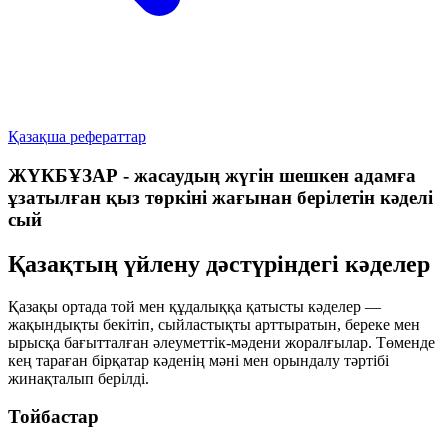
Қазақша рефераттар
ЖҮКБҰЗАР - жасаудың жүгін шешкен адамға
ұзатылған қыз төркіні жағынан берілетін кәделі
сый
Қазақтың үйлену дәстүріндегі кәделер
Қазақы ортада той мен құдалыққа қатысты кәделер —
жақындықты бекітіп, сыйластықты арттыратын, береке мен
ырысқа бағытталған әлеуметтік-мәдени жоралғылар. Төменде
кең тараған бірқатар кәденің мәні мен орындалу тәртібі
жинақталып берілді.
Тойбастар