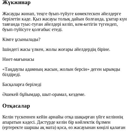
Жүкжинар
Жасауды жинап, теңге буып-түйуге көмектескен әйелдерге
берілетін кәде. Қыз жасауы толық дайын болғанда, ұзатар күн
таяғанда туыс-туған әйелдері келіп, кем-кетігін түгендеп,
буып-түйісуге қолғабыс етеді.
Кімге ұсынылады?
Ішіндегі
жасы үлкен, жолы жоғары
әйелдердің біріне.
Ниет-мағынасы
«Таңдаулы адамның
жасын, жолын
берсін» деген ырымды
білдіреді.
Басқаларға беріледі
Әшекей бұйымдар, шыт-орамал, кездеме.
Отқасалар
Келін түскеннен кейін арнайы
отқа шақырған
үйге келіннің
апаратын кәдесі. Дәстүрде келін бір көйлектік бұлмен
(ертеректе шаршы ақ мата) қоса, өз жасауынан көңілі қалаған