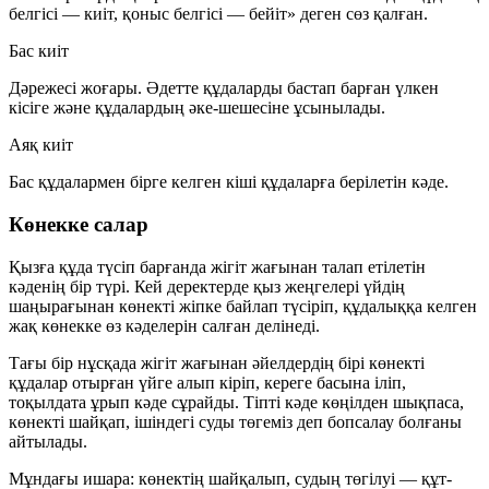
белгісі — киіт, қоныс белгісі — бейіт»
деген сөз қалған.
Бас киіт
Дәрежесі жоғары. Әдетте құдаларды бастап барған үлкен
кісіге және құдалардың әке-шешесіне ұсынылады.
Аяқ киіт
Бас құдалармен бірге келген кіші құдаларға берілетін кәде.
Көнекке салар
Қызға құда түсіп барғанда жігіт жағынан талап етілетін
кәденің бір түрі. Кей деректерде қыз жеңгелері үйдің
шаңырағынан көнекті жіпке байлап түсіріп, құдалыққа келген
жақ көнекке өз кәделерін салған делінеді.
Тағы бір нұсқада жігіт жағынан әйелдердің бірі көнекті
құдалар отырған үйге алып кіріп, кереге басына іліп,
тоқылдата ұрып
кәде сұрайды
. Тіпті кәде көңілден шықпаса,
көнекті шайқап, ішіндегі суды төгеміз деп бопсалау болғаны
айтылады.
Мұндағы ишара: көнектің шайқалып, судың төгілуі —
құт-