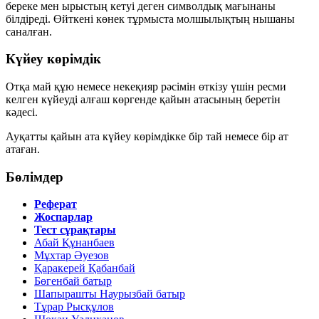
береке мен ырыстың кетуі
деген символдық мағынаны
білдіреді. Өйткені көнек тұрмыста молшылықтың нышаны
саналған.
Күйеу көрімдік
Отқа май құю
немесе
некеқияр
рәсімін өткізу үшін ресми
келген күйеуді алғаш көргенде қайын атасының беретін
кәдесі.
Ауқатты қайын ата күйеу көрімдікке
бір тай
немесе
бір ат
атаған.
Бөлімдер
Реферат
Жоспарлар
Тест сұрақтары
Абай Құнанбаев
Мұхтар Әуезов
Қаракерей Қабанбай
Бөгенбай батыр
Шапырашты Наурызбай батыр
Тұрар Рысқұлов