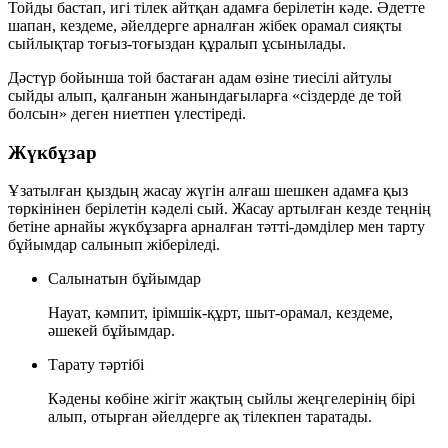
Тойды бастап, игі тілек айтқан адамға берілетін кәде. Әдетте
шапан, кездеме, әйелдерге арналған жібек орамал сияқты
сыйлықтар
тоғыз-тоғыздан
құралып ұсынылады.
Дәстүр бойынша той бастаған адам өзіне тиесілі айтулы
сыйды алып, қалғанын жанындағыларға
«сіздерде де той
болсын»
деген ниетпен үлестіреді.
Жүкбұзар
Ұзатылған қыздың жасау жүгін алғаш шешкен адамға қыз
төркінінен берілетін кәделі сый. Жасау артылған кезде теңнің
бетіне арнайы
жүкбұзарға арналған
тәтті-дәмділер мен тарту
бұйымдар салынып жіберіледі.
Салынатын бұйымдар
Науат, кәмпит, ірімшік-құрт, шыт-орамал, кездеме,
әшекей бұйымдар.
Тарату тәртібі
Кәдены көбіне жігіт жақтың сыйлы жеңгелерінің бірі
алып, отырған әйелдерге
ақ тілекпен
таратады.