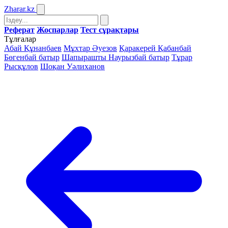
Zharar
.kz
Реферат
Жоспарлар
Тест сұрақтары
Тұлғалар
Абай Құнанбаев
Мұхтар Әуезов
Қаракерей Қабанбай
Бөгенбай батыр
Шапырашты Наурызбай батыр
Тұрар
Рысқұлов
Шоқан Уәлиханов