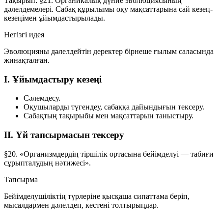
Тақырып:
§21. Органикалық дүние эволюциясының
дәлелдемелері
. Сабақ құрылымы оқу мақсаттарына сай кезең-
кезеңімен ұйымдастырылады.
Негізгі идея
Эволюцияны дәлелдейтін деректер бірнеше ғылым саласында
жинақталған.
I. Ұйымдастыру кезеңі
Сәлемдесу.
Оқушыларды түгендеу, сабаққа дайындығын тексеру.
Сабақтың тақырыбы мен мақсаттарын таныстыру.
II. Үй тапсырмасын тексеру
§20.
«Организмдердің тіршілік ортасына бейімделуі — табиғи
сұрыпталудың нәтижесі».
Тапсырма
Бейімделушіліктің түрлеріне қысқаша сипаттама беріп,
мысалдармен дәлелдеп, кестені толтырыңдар.