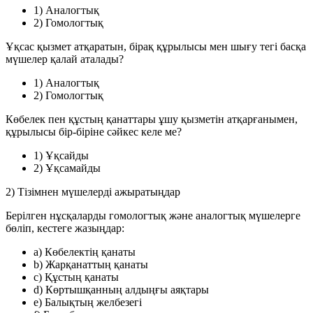
1) Аналогтық
2) Гомологтық
Ұқсас қызмет атқаратын, бірақ құрылысы мен шығу тегі басқа
мүшелер қалай аталады?
1) Аналогтық
2) Гомологтық
Көбелек пен құстың қанаттары ұшу қызметін атқарғанымен,
құрылысы бір-біріне сәйкес келе ме?
1) Ұқсайды
2) Ұқсамайды
2) Тізімнен мүшелерді ажыратыңдар
Берілген нұсқаларды гомологтық және аналогтық мүшелерге
бөліп, кестеге жазыңдар:
a) Көбелектің қанаты
b) Жарқанаттың қанаты
c) Құстың қанаты
d) Көртышқанның алдыңғы аяқтары
e) Балықтың желбезегі