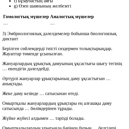
f) Бұзаубастың аяғы
g) Өзен шаянының желбезегі
Гомологтық мүшелер
Аналогтық мүшелер
…
…
3) Эмбриологиялық дәлелдемелер бойынша биологиялық
диктант
Берілген сөйлемдерді тиісті сөздермен толықтырыңдар.
Жауаптар төменде ұсынылған.
Жануарлардың ұрықтық дамуының ұқсастығы шығу тегінің
…
екендігін дәлелдейді.
Әртүрлі жануарлар ұрықтарының даму ұқсастығын
…
анықтады.
Жеке даму кезінде
…
сатысынан өтеді.
Омыртқалы жануарлардың ұрықтары ең алғашқы даму
сатысында
…
бөлімдерінен тұрады.
Жүйке жүйесі алдымен
…
тәрізді болады.
Омыртқалылардың ұрығында бәрінен бұрын
…
белгілері