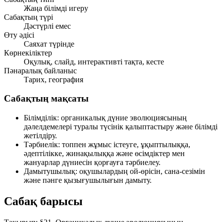
Жаңа білімді игеру
Сабақтың түрі
Дәстүрлі емес
Өту әдісі
Саяхат түрінде
Көрнекіліктер
Оқулық, слайд, интерактивті тақта, кесте
Пәнаралық байланыс
Тарих, география
Сабақтың мақсаты
Білімділік:
органикалық дүние эволюциясының
дәлелдемелері туралы түсінік қалыптастыру және білімді
жетілдіру.
Тәрбиелік:
топпен жұмыс істеуге, ұқыптылыққа,
әдептілікке, жинақылыққа және өсімдіктер мен
жануарлар дүниесін қорғауға тәрбиелеу.
Дамытушылық:
оқушылардың ой-өрісін, сана-сезімін
және пәнге қызығушылығын дамыту.
Сабақ барысы