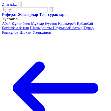
Zharar
.kz
Реферат
Жоспарлар
Тест сұрақтары
Тұлғалар
Абай Құнанбаев
Мұхтар Әуезов
Қаракерей Қабанбай
Бөгенбай батыр
Шапырашты Наурызбай батыр
Тұрар
Рысқұлов
Шоқан Уәлиханов