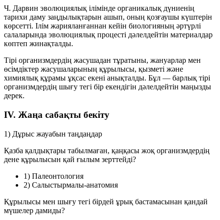
Ч. Дарвин эволюциялық ілімінде органикалық дүниенің
тарихи даму заңдылықтарын ашып, оның қозғаушы күштерін
көрсетті. Ілім жарияланғаннан кейін биологияның әртүрлі
салаларында эволюциялық процесті дәлелдейтін материалдар
көптеп жинақталды.
Тірі организмдердің жасушадан тұратыны, жануарлар мен
өсімдіктер жасушаларының құрылысы, қызметі және
химиялық құрамы ұқсас екені анықталды. Бұл — барлық тірі
организмдердің шығу тегі бір екендігін дәлелдейтін маңызды
дерек.
IV. Жаңа сабақты бекіту
1) Дұрыс жауабын таңдаңдар
Қазба қалдықтары табылмаған, қаңқасы жоқ организмдердің
дене құрылысын қай ғылым зерттейді?
1) Палеонтология
2) Салыстырмалы-анатомия
Құрылысы мен шығу тегі бірдей ұрық бастамасынан қандай
мүшелер дамиды?