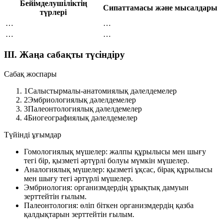
Бейімделушіліктің
Сипаттамасы және мысалдары
түрлері
…
…
…
…
III. Жаңа сабақты түсіндіру
Сабақ жоспары
1
Салыстырмалы-анатомиялық дәлелдемелер
2
Эмбриологиялық дәлелдемелер
3
Палеонтологиялық дәлелдемелер
4
Биогеографиялық дәлелдемелер
Түйінді ұғымдар
Гомологиялық мүшелер:
жалпы құрылысы мен шығу
тегі бір, қызметі әртүрлі болуы мүмкін мүшелер.
Аналогиялық мүшелер:
қызметі ұқсас, бірақ құрылысы
мен шығу тегі әртүрлі мүшелер.
Эмбриология:
организмдердің ұрықтық дамуын
зерттейтін ғылым.
Палеонтология:
өліп біткен организмдердің қазба
қалдықтарын зерттейтін ғылым.