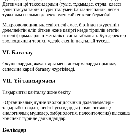
Дегенмен ірі таксондардың (туыс, тұқымдас, отряд, класс)
қалыптасуы табиғи сұрыпталумен байланыспайды деген
тұжырым ғылыми деректермен сәйкес келе бермейді.
Макроэволюцияның секіртпелі емес, біртіндеп жүретінін
дәлелдейтін өліп біткен және қазіргі кезде тіршілік ететін
өтпелі формалардың жеткілікті саны табылған. Бұл деректер
эволюцияның тарихи үдеріс екенін нақтылай түседі.
VI. Бағалау
Оқушылардың жауаптары мен тапсырмаларды орындау
сапасына қарай бағалау жүргізіледі.
VII. Үй тапсырмасы
Тақырыпты қайталау және бекіту
«Органикалық дүние эволюциясының дәлелдемелері»
тақырыбын оқып, негізгі ұғымдарды (гомологиялық/
аналогиялық мүшелер, эмбриология, палеонтология) қысқаша
конспект түрінде дайындаңдар.
Бөлімдер