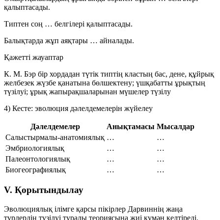
қалыптасады.
Типтен соң
…
белгілері қалыптасады.
Балықтарда жұп аяқтары
…
айналады.
Қажетті жауаптар
К. М. Бэр
бір
хордадан
түтік
типтің
кластың
бас, дене, құйрық
желбезек
жүзбе қанатына
бөлшектену; үшқабатты ұрықтың
түзілуі; ұрық жапырақшаларынан мүшелер түзілу
4) Кесте: эволюция дәлелдемелерін жүйелеу
Дәлелдемелер
Анықтамасы
Мысалдар
Салыстырмалы-анатомиялық
…
…
Эмбриологиялық
…
…
Палеонтологиялық
…
…
Биогеографиялық
…
…
V. Қорытындылау
Эволюциялық ілімге қарсы пікірлер Дарвиннің жаңа
түрлердің түзілуі туралы теориясына жиі күмән келтіреді.