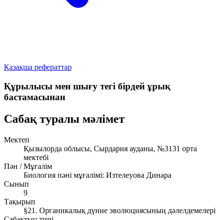
Қазақша рефераттар
Құрылысы мен шығу тегі бірдей ұрық
бастамасынан
Сабақ туралы мәлімет
Мектеп
Қызылорда облысы, Сырдария ауданы, №3131 орта
мектебі
Пән / Мұғалім
Биология пәні мұғалімі: Изтелеуова Динара
Сынып
9
Тақырып
§21. Органикалық дүние эволюциясының дәлелдемелері
Сабақтың типі