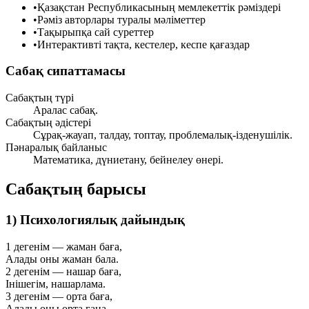
•
Қазақстан Республикасының мемлекеттік рәміздері
•
Рәміз авторлары туралы мәліметтер
•
Тақырыпқа сай суреттер
•
Интерактивті тақта, кестелер, кеспе қағаздар
Сабақ сипаттамасы
Сабақтың түрі
Аралас сабақ.
Сабақтың әдістері
Сұрақ-жауап, талдау, топтау, проблемалық-ізденушілік.
Пәнаралық байланыс
Математика, дүниетану, бейнелеу өнері.
Сабақтың барысы
1) Психологиялық дайындық
1 дегенім — жаман баға,
Алады оны жаман бала.
2 дегенім — нашар баға,
Інішегім, нашарлама.
3 дегенім — орта баға,
Алады оны орта ғана.