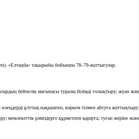
ен). «Елтаңба» тақырыбы бойынша 78–79-жаттығулар.
олардың бейнелік мағынасы туралы білімді толықтыру; жуан жә
леңдерді ұлттық нақышпен, көркем тілмен айтуға жаттықтыру; с
мемлекеттік рәміздерге құрметпен қарауға, туған жеріне және е