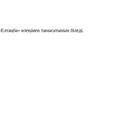
«Елтаңба» өлеңімен танысатынын біледі.