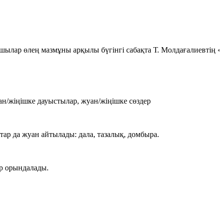
ылар өлең мазмұны арқылы бүгінгі сабақта Т. Молдағалиевтің 
н/жіңішке дауыстылар, жуан/жіңішке сөздер
стар да жуан айтылады:
дала, тазалық, домбыра
.
р орындалады.