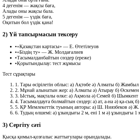
4 дегенім — жақсы баға,
Алады оны жақсы бала.
5 дегенім — үздік баға,
Оқитын бол үздік қана!
2) Үй тапсырмасын тексеру
•
«Қазақстан картасы» — Е. Өтетілеуов
•
«Біздің ту» — Ж. Молдағалиев
•
Тасымалданбайтын сөздер (ереже)
•
Қорытындылау: тест жұмысы
Тест сұрақтары
1.
Тары өсірілетін облыс:
а) Ақтөбе
ә) Алматы
б) Жамбыл
2.
Мұнай алынатын жер:
а) Алматы
ә) Атырау
б) Өскемен
3.
Ыстық, мақталы өлке:
а) Ақмола
ә) Семей
б) Шымкент
4.
Тасымалдауға болмайтын сөздер:
а) ат, а-на
ә) қа-сық
б)
5.
ҚР Мемлекеттік туының авторы:
а) Ш. Ниязбеков
ә) Ж
6.
Тудың өлшемі:
а) ұзындығы 2 м, ені 1 м
ә) ұзындығы 1 м
3) Сергіту сәті
Қысқа қимыл-қозғалыс жаттығулары орындалады.