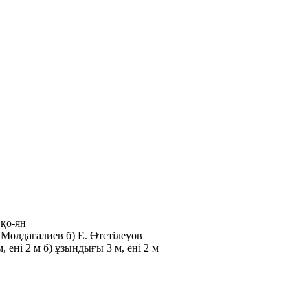
 қо-ян
. Молдағалиев
б) Е. Өтетілеуов
, ені 2 м
б) ұзындығы 3 м, ені 2 м