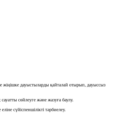
не жіңішке дауыстыларды қайталай отырып, дауыссыз
ауатты сөйлеуге және жазуға баулу.
ліне сүйіспеншілікті тәрбиелеу.