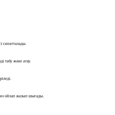
сі сипатталады.
 табу және атау.
іледі.
сөз
ойлап жазып шығады.