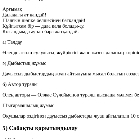
Арғымақ
Даладағы ат қандай!
Шалғын шөпке белшесінен батқандай!
Құйғытсам бір — дала қала болады-ау,
Көз алдымда аунап бара жатқандай.
а) Талдау
Өлеңде аттың сұлулығы, жүйріктігі және жазғы даланың көріні
ә) Дыбыстық жұмыс
Дауыссыз дыбыстардың жуан айтылуына мысал болатын сөздерді
б) Автор туралы
Өлең авторы — Олжас Сүлейменов туралы қысқаша мәлімет бер
Шығармашылық жұмыс
Оқушылар өздігінен дауыссыз дыбыстары жуан айтылатын
10 
5) Сабақты қорытындылау