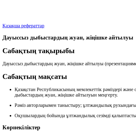
Қазақша рефераттар
Дауыссыз дыбыстардың жуан, жіңішке айтылуы
Сабақтың тақырыбы
Дауыссыз дыбыстардың жуан, жіңішке айтылуы (презентациям
Сабақтың мақсаты
Қазақстан Республикасының мемлекеттік рәміздері және 
дыбыстардың жуан, жіңішке айтылуын меңгерту.
Рәміз авторларымен таныстыру; ұлтжандылық рухындағы ө
Оқушылардың бойында ұлтжандылық сезімді қалыптастыру; 
Көрнекіліктер