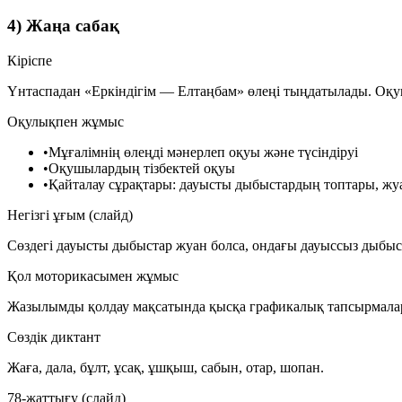
4) Жаңа сабақ
Кіріспе
Үнтаспадан «Еркіндігім — Елтаңбам» өлеңі тыңдатылады. Оқуш
Оқулықпен жұмыс
•
Мұғалімнің өлеңді мәнерлеп оқуы және түсіндіруі
•
Оқушылардың тізбектей оқуы
•
Қайталау сұрақтары: дауысты дыбыстардың топтары, жуа
Негізгі ұғым (слайд)
Сөздегі дауысты дыбыстар жуан болса, ондағы дауыссыз дыбы
Қол моторикасымен жұмыс
Жазылымды қолдау мақсатында қысқа графикалық тапсырмала
Сөздік диктант
Жаға, дала, бұлт, ұсақ, ұшқыш, сабын, отар, шопан.
78-жаттығу (слайд)