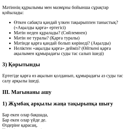
Мәтіннің құрылымы мен мазмұны бойынша сұрақтар
қойылады:
Өткен сабақта
қандай үлкен тақырыппен таныстық?
(«Ақылды қарға» ертегісі)
Мәтін неден құралады?
(Сөйлемнен)
Мәтін не туралы?
(Қарға туралы)
Мәтінде қарға қандай болып көрінеді?
(Ақылды)
Неліктен «ақылды қарға» дейміз?
(Өйткені қарға
ақылымен құмырадағы суды тас салып ішеді)
3) Қорытынды
Ертегіде қарға өз ақылын қолданып, құмырадағы аз суды тас
салу арқылы ішеді.
III. Мағынаны ашу
1) Жұмбақ арқылы жаңа тақырыпқа шығу
Бар екен олар бақшада,
Бар екен олар үйде де.
Өздеріне қарасаң,