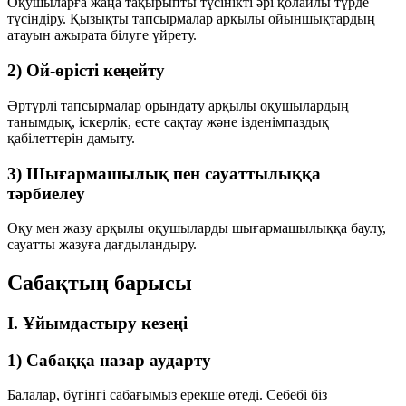
Оқушыларға жаңа тақырыпты түсінікті әрі қолайлы түрде
түсіндіру. Қызықты тапсырмалар арқылы ойыншықтардың
атауын ажырата білуге үйрету.
2) Ой-өрісті кеңейту
Әртүрлі тапсырмалар орындату арқылы оқушылардың
танымдық, іскерлік, есте сақтау және ізденімпаздық
қабілеттерін дамыту.
3) Шығармашылық пен сауаттылыққа
тәрбиелеу
Оқу мен жазу арқылы оқушыларды шығармашылыққа баулу,
сауатты жазуға дағдыландыру.
Сабақтың барысы
I. Ұйымдастыру кезеңі
1) Сабаққа назар аударту
Балалар, бүгінгі сабағымыз ерекше өтеді. Себебі біз