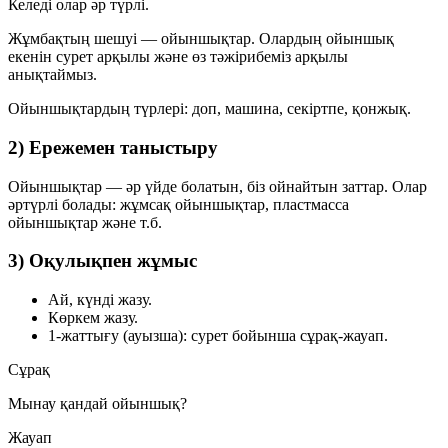
Келеді олар әр түрлі.
Жұмбақтың шешуі —
ойыншықтар
. Олардың ойыншық
екенін сурет арқылы және өз тәжірибеміз арқылы
анықтаймыз.
Ойыншықтардың түрлері:
доп, машина, секіртпе, қонжық
.
2) Ережемен таныстыру
Ойыншықтар — әр үйде болатын, біз ойнайтын заттар. Олар
әртүрлі болады:
жұмсақ ойыншықтар
,
пластмасса
ойыншықтар
және т.б.
3) Оқулықпен жұмыс
Ай, күнді жазу.
Көркем жазу.
1-жаттығу (ауызша):
сурет бойынша сұрақ-жауап.
Сұрақ
Мынау қандай ойыншық?
Жауап