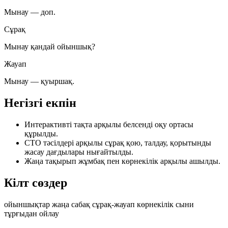
Мынау — доп.
Сұрақ
Мынау қандай ойыншық?
Жауап
Мынау — қуыршақ.
Негізгі екпін
Интерактивті тақта арқылы белсенді оқу ортасы
құрылды.
СТО тәсілдері арқылы сұрақ қою, талдау, қорытынды
жасау дағдылары нығайтылды.
Жаңа тақырып жұмбақ пен көрнекілік арқылы ашылды.
Кілт сөздер
ойыншықтар
жаңа сабақ
сұрақ-жауап
көрнекілік
сыни
тұрғыдан ойлау