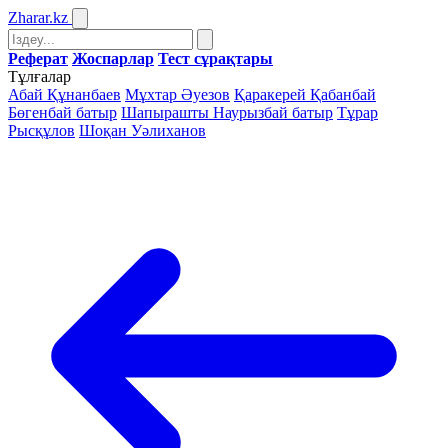
Zharar
.kz
Реферат
Жоспарлар
Тест сұрақтары
Тұлғалар
Абай Құнанбаев
Мұхтар Әуезов
Қаракерей Қабанбай
Бөгенбай батыр
Шапырашты Наурызбай батыр
Тұрар
Рысқұлов
Шоқан Уәлиханов