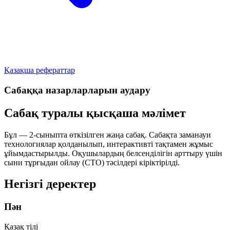
Қазақша рефераттар
Сабаққа назарларларын аудару
Сабақ туралы қысқаша мәлімет
Бұл — 2-сыныпта өткізілген жаңа сабақ. Сабақта заманауи
технологиялар қолданылып, интерактивті тақтамен жұмыс
ұйымдастырылды. Оқушылардың белсенділігін арттыру үшін
сыни тұрғыдан ойлау (СТО) тәсілдері кіріктірілді.
Негізгі деректер
Пән
Қазақ тілі