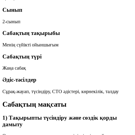
Сынып
2-сынып
Сабақтың тақырыбы
Менің сүйікті ойыншығым
Сабақтың түрі
Жаңа сабақ
Әдіс-тәсілдер
Сұрақ-жауап, түсіндіру, СТО әдістері, көрнекілік, талдау
Сабақтың мақсаты
1) Тақырыпты түсіндіру және сөздік қорды
дамыту