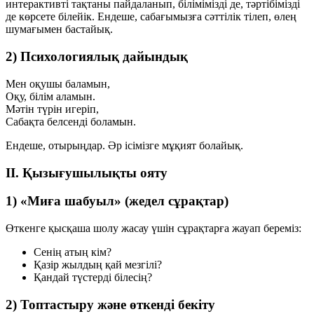
интерактивті тақтаны пайдаланып, білімімізді де, тәртібімізді
де көрсете білейік. Ендеше, сабағымызға сәттілік тілеп, өлең
шумағымен бастайық.
2) Психологиялық дайындық
Мен оқушы баламын,
Оқу, білім аламын.
Мәтін түрін игеріп,
Сабақта белсенді боламын.
Ендеше, отырыңдар. Әр ісімізге мұқият болайық.
II. Қызығушылықты ояту
1) «Миға шабуыл» (жедел сұрақтар)
Өткенге қысқаша шолу жасау үшін сұрақтарға жауап береміз:
Сенің атың кім?
Қазір жылдың қай мезгілі?
Қандай түстерді білесің?
2) Топтастыру және өткенді бекіту