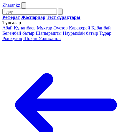
Zharar
.kz
Реферат
Жоспарлар
Тест сұрақтары
Тұлғалар
Абай Құнанбаев
Мұхтар Әуезов
Қаракерей Қабанбай
Бөгенбай батыр
Шапырашты Наурызбай батыр
Тұрар
Рысқұлов
Шоқан Уәлиханов