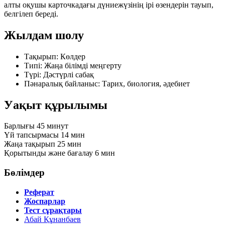
алты оқушы карточкадағы дүниежүзінің ірі өзендерін тауып,
белгілеп береді.
Жылдам шолу
Тақырып:
Көлдер
Типі:
Жаңа білімді меңгерту
Түрі:
Дәстүрлі сабақ
Пәнаралық байланыс:
Тарих, биология, әдебиет
Уақыт құрылымы
Барлығы
45 минут
Үй тапсырмасы
14 мин
Жаңа тақырып
25 мин
Қорытынды және бағалау
6 мин
Бөлімдер
Реферат
Жоспарлар
Тест сұрақтары
Абай Құнанбаев