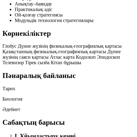
Анықтау–баяндау
Практикалық әдіс
Ой-қозғау стратегиясы
Модульдік технология стратегиялары
Көрнекіліктер
Глобус
Дүние жүзінің физикалық-географиялық картасы
Қазақстанның физикалық-географиялық картасы
Дүние
жүзінің саяси картасы
Атлас карта
Кодоскоп
Эпидоскоп
Телевизор
Тірек сызба
Кітап бұрышы
Пәнаралық байланыс
Тарих
Биология
Әдебиет
Сабақтың барысы
I. Ұйымдастыру кезеңі