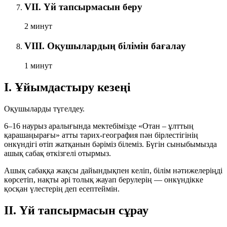
VII. Үй тапсырмасын беру
2 минут
VIII. Оқушылардың білімін бағалау
1 минут
I. Ұйымдастыру кезеңі
Оқушыларды түгелдеу.
6–16 наурыз аралығында мектебімізде «Отан – ұлттың
қарашаңырағы» атты тарих-география пән бірлестігінің
онкүндігі өтіп жатқанын бәріміз білеміз. Бүгін сыныбымызда
ашық сабақ өткізгелі отырмыз.
Ашық сабаққа жақсы дайындықпен келіп, білім нәтижелеріңді
көрсетіп, нақты әрі толық жауап берулерің — онкүндікке
қосқан үлестерің деп есептеймін.
II. Үй тапсырмасын сұрау