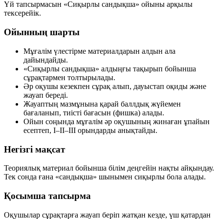
Үй тапсырмасын «Сиқырлы сандықша» ойыны арқылы
тексерейік.
Ойынның шарты
Мұғалім үлестірме материалдарын алдын ала
дайындайды.
«Сиқырлы сандықша» алдыңғы тақырып бойынша
сұрақтармен толтырылады.
Әр оқушы кезекпен сұрақ алып, дауыстап оқиды және
жауап береді.
Жауаптың мазмұнына қарай баллдық жүйемен
бағаланып, тиісті бағасын (фишка) алады.
Ойын соңында мұғалім әр оқушының жинаған ұпайын
есептеп, I–II–III орындарды анықтайды.
Негізгі мақсат
Теориялық материал бойынша білім деңгейін нақты айқындау.
Тек сонда ғана «сандықша» шынымен сиқырлы бола алады.
Қосымша тапсырма
Оқушылар сұрақтарға жауап беріп жатқан кезде, үш қатардан