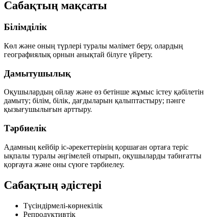
Сабақтың мақсаты
Білімділік
Көл және оның түрлері туралы мәлімет беру, олардың
географиялық орнын анықтай білуге үйрету.
Дамытушылық
Оқушылардың ойлау және өз бетінше жұмыс істеу қабілетін
дамыту; білім, білік, дағдыларын қалыптастыру; пәнге
қызығушылығын арттыру.
Тәрбиелік
Адамның кейбір іс-әрекеттерінің қоршаған ортаға теріс
ықпалы туралы әңгімелей отырып, оқушыларды табиғатты
қорғауға және оны сүюге тәрбиелеу.
Сабақтың әдістері
Түсіндірмелі-көрнекілік
Репродуктивтік