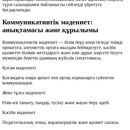
түрлі салаларымен байланысты сөйлеуді үйретуге
бағдарланады.
Коммуникативтік мәдениет:
анықтамасы және құрылымы
Коммуникативтік мәдениет
— білім беру кеңістігінде тиімді
орнығуға, әлеуметтік ортаға жылдам бейімделуге, кәсіби
қызметте білімін жетілдіруге және өзін дұрыс көрсете білуге
мүмкіндік беретін адамның жүйелік сипаттамасы.
Қоғам мәдениеті
Қоғамдағы өзара әрекет пен ортақ нормаларға сүйенген
коммуникация.
Жеке тұлға мәдениеті
Өзін-өзі таныту, тыңдау, түсіну және жауап беру әдебі.
Кәсіби мәдениет
Педагогикалық этика, жауапкершілік және қызмет сапасы.