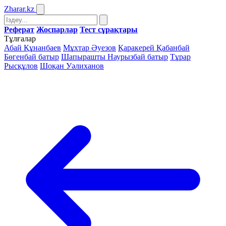
Zharar
.kz
Реферат
Жоспарлар
Тест сұрақтары
Тұлғалар
Абай Құнанбаев
Мұхтар Әуезов
Қаракерей Қабанбай
Бөгенбай батыр
Шапырашты Наурызбай батыр
Тұрар
Рысқұлов
Шоқан Уәлиханов