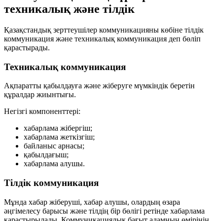
техникалық және тілдік
Қазақстандық зерттеушілер коммуникацияны көбіне
тілдік
коммуникация
және
техникалық коммуникация
деп бөліп
қарастырады.
Техникалық коммуникация
Ақпаратты қабылдауға және жіберуге мүмкіндік беретін
құралдар жиынтығы.
Негізгі компоненттері:
хабарлама жібергіш;
хабарлама жеткізгіш;
байланыс арнасы;
қабылдағыш;
хабарлама алушы.
Тілдік коммуникация
Мұнда
хабар жіберуші
,
хабар алушы
, олардың өзара
әңгімелесу барысы және тілдің бір бөлігі ретінде
хабарлама
қарастырылады. Коммуникациялық бағыт адамның өмірінің