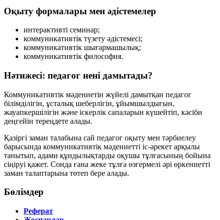
Оқыту формалары мен әдістемелер
интерактивті семинар;
коммуникативтік түзету әдістемесі;
коммуникативтік шығармашылық;
коммуникативтік философия.
Нәтижесі: педагог нені дамытады?
Коммуникативтік мәдениетін жүйелі дамытқан педагог
білімділігін
,
ұсталық шеберлігін
,
ұйымшылдығын
,
жауапкершілігін
және
іскерлік сапаларын
күшейтіп, кәсіби
деңгейін тереңдете алады.
Қазіргі заман талабына сай педагог оқыту мен тәрбиелеу
барысында коммуникативтік мәдениетті
іс-әрекет арқылы
танытып, адами құндылықтарды оқушы тұлғасының бойына
сіңіруі қажет. Сонда ғана жеке тұлға өзгермелі әрі өркениетті
заман талаптарына төтеп бере алады.
Бөлімдер
Реферат
Жоспарлар