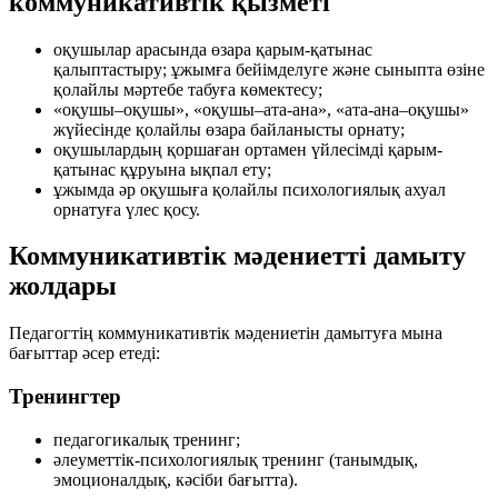
коммуникативтік қызметі
оқушылар арасында өзара қарым-қатынас
қалыптастыру; ұжымға бейімделуге және сыныпта өзіне
қолайлы мәртебе табуға көмектесу;
«оқушы–оқушы», «оқушы–ата-ана», «ата-ана–оқушы»
жүйесінде қолайлы өзара байланысты орнату;
оқушылардың қоршаған ортамен үйлесімді қарым-
қатынас құруына ықпал ету;
ұжымда әр оқушыға қолайлы психологиялық ахуал
орнатуға үлес қосу.
Коммуникативтік мәдениетті дамыту
жолдары
Педагогтің коммуникативтік мәдениетін дамытуға мына
бағыттар әсер етеді:
Тренингтер
педагогикалық тренинг;
әлеуметтік-психологиялық тренинг (танымдық,
эмоционалдық, кәсіби бағытта).