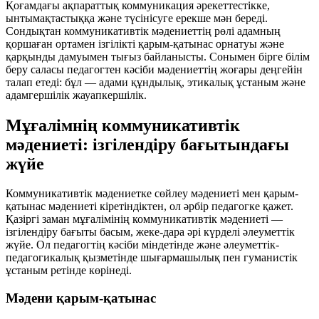
Қоғамдағы ақпараттық коммуникация әрекеттестікке,
ынтымақтастыққа және түсінісуге ерекше мән береді.
Сондықтан коммуникативтік мәдениеттің рөлі адамның
қоршаған ортамен
ізгілікті қарым-қатынас
орнатуы және
қарқынды дамуымен тығыз байланысты. Сонымен бірге білім
беру саласы педагогтен
кәсіби мәдениеттің жоғары деңгейін
талап етеді: бұл — адами құндылық, этикалық ұстаным және
адамгершілік жауапкершілік.
Мұғалімнің коммуникативтік
мәдениеті: ізгілендіру бағытындағы
жүйе
Коммуникативтік мәдениетке сөйлеу мәдениеті мен қарым-
қатынас мәдениеті кіретіндіктен, ол әрбір педагогке қажет.
Қазіргі заман мұғалімінің коммуникативтік мәдениеті —
ізгілендіру бағыты
басым, жеке-дара әрі күрделі әлеуметтік
жүйе. Ол педагогтің кәсіби міндетінде және әлеуметтік-
педагогикалық қызметінде
шығармашылық пен гуманистік
ұстаным
ретінде көрінеді.
Мәдени қарым-қатынас