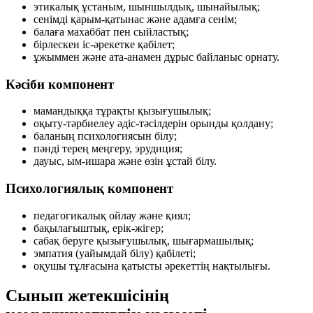
этикалық ұстаным, шыншылдық, шынайылық;
сенімді қарым-қатынас және адамға сенім;
балаға махаббат пен сыйластық;
бірлескен іс-әрекетке қабілет;
ұжыммен және ата-анамен дұрыс байланыс орнату.
Кәсіби компонент
мамандыққа тұрақты қызығушылық;
оқыту-тәрбиелеу әдіс-тәсілдерін орынды қолдану;
баланың психологиясын білу;
пәнді терең меңгеру, эрудиция;
дауыс, ым-ишара және өзін ұстай білу.
Психологиялық компонент
педагогикалық ойлау және қиял;
бақылағыштық, ерік-жігер;
сабақ беруге қызығушылық, шығармашылық;
эмпатия (уайымдай білу) қабілеті;
оқушы тұлғасына қатысты әрекеттің нақтылығы.
Сынып жетекшісінің