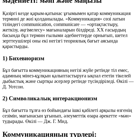
мәдениеті: мәні және маңызы
Қазіргі кезде
қарым-қатынас
ұғымымен қатар
коммуникация
термині де жиі қолданылады. «Коммуникация» сөзі латын
тіліндегі
communication
,
communicare
— «ортақтастыру,
жеткізу, әңгімелесу» мағыналарын білдіреді. ХХ ғасырдың
басында бұл термин ғылыми әдебиеттерде орнығып, шетел
зерттеушілері оны екі негізгі теориялық бағыт аясында
қарастырды.
1) Бихевиоризм
Бұл бағытта коммуникацияның негізі жүйе ретінде тіл емес,
адамның мінез-құлқын қалыптастыруға ықпал ететін тікелей
дыбыстық және сыртқы әсерлер ретінде түсіндіріледі. Өкілі —
Д. Уотсон
.
2) Символикалық интеракционизм
Бұл бағытта тұлға өз бойындағы ішкі қабілеті арқылы өзгенің
сезімін, мағынасын ұғынып, әлеуметтік өзара әрекетте «мән»
тудырады. Өкілі —
Дж. Г. Мид
.
Коммуникацияның түрлері: