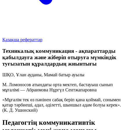
Қазақша рефераттар
Техникалық коммуникация - ақпараттарды
қабылдауға және жіберіп отыруға мүмкіндік
туғызатын құралдардың жиынтығы
ШҚО, Ұлан ауданы, Мамай батыр ауылы
М. Ломоносов атындағы орта мектеп, бастауыш сынып
мұғалімі —
Абраимова Нұргүл Сеитжапаровна
«Мұғалім тек өз пәнінен сабақ беріп қана қоймай,
сонымен
қатар тәрбиеші, адал, әділетті, шыншыл адам болуы керек».
(К. Д. Ушинский)
Педагогтің коммуникативтік