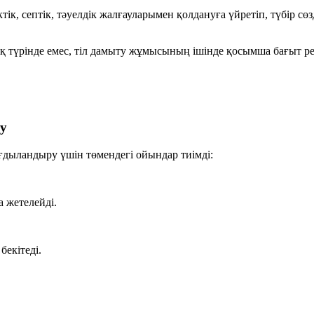
ік, септік, тәуелдік жалғауларымен қолдануға үйретіп, түбір сөз
түрінде емес, тіл дамыту жұмысының ішінде қосымша бағыт реті
ту
ағдыландыру үшін төмендегі ойындар тиімді:
 жетелейді.
екітеді.