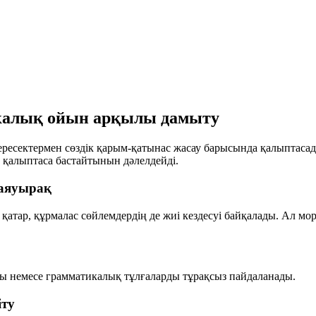
икалық ойын арқылы дамыту
, ересектермен сөздік қарым-қатынас жасау барысында қалыптас
е қалыптаса бастайтынын дәлелдейді.
баяуырақ
атар, құрмалас сөйлемдердің де жиі кездесуі байқалады. Ал мо
ады немесе грамматикалық тұлғаларды тұрақсыз пайдаланады.
іту