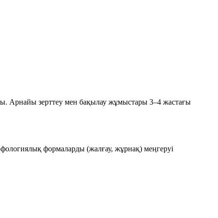
ады. Арнайы зерттеу мен бақылау жұмыстары 3–4 жастағы
рфологиялық формаларды (жалғау, жұрнақ) меңгеруі