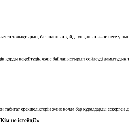
рымен толықтырып, балапанның қайда ұшқанын және неге ұшып 
өздік қорды кеңейтудің және байланыстырып сөйлеуді дамытудың 
табиғат ерекшеліктерін және қолда бар құралдарды ескерген д
Кім не істейді?»