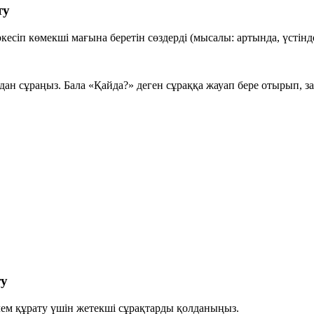
ту
ркесіп көмекші мағына беретін сөздерді (мысалы:
артында, үстінд
ан сұраңыз. Бала «Қайда?» деген сұраққа жауап бере отырып, за
ту
ем құрату үшін жетекші сұрақтарды қолданыңыз.