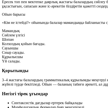
Ересек топ пен мектепке даярлық жастағы балалардың сөйлеу 
ұқсастығын, сапасын және іс-әрекетін білдіретін қажетті сөзде
Ойын барысы
«Кім не істейді?» ойынында балалар мамандыққа байланысты су
Мамандық
Сөйлем үлгісі
Шопан
Колхоздың қойын бағады.
Сауыншы
Сиыр сауады.
Құрылысшы
Үй салады.
Қорытынды
3–4 жастағы балалардың грамматикалық құрылымды меңгеруі к
жүйелі түрде бекітіледі. Ойын — баланың табиғи әрекеті, ал
Негізгі тірек ұғымдар
Синтаксистік дағдылар ертерек байқалады
Морфологиялық формалар баяу меңгеріледі