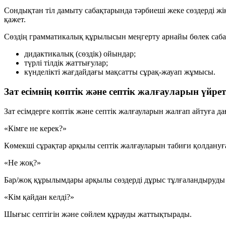
Сондықтан тіл дамыту сабақтарында тәрбиеші жеке сөздерді жікт
қажет.
Сөздің грамматикалық құрылысын меңгерту арнайы бөлек сабақ 
дидактикалық (сөздік) ойындар;
түрлі тілдік жаттығулар;
күнделікті жағдайдағы мақсатты сұрақ-жауап жұмысы.
Зат есімнің көптік және септік жалғауларын үйре
Зат есімдерге көптік және септік жалғауларын жалғап айтуға д
«Кімге не керек?»
Көмекші сұрақтар арқылы септік жалғауларын табиғи қолдануға
«Не жоқ?»
Бар/жоқ құрылымдары арқылы сөздерді дұрыс тұлғаландыруды б
«Кім қайдан келді?»
Шығыс септігін және сөйлем құрауды жаттықтырады.