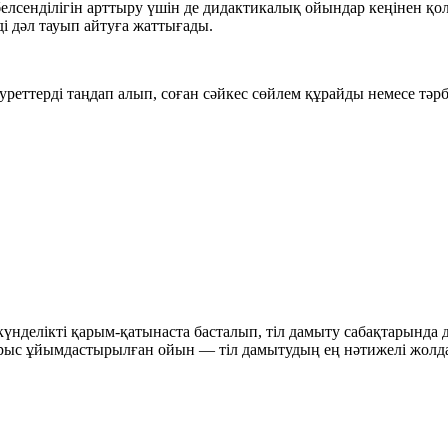
белсенділігін арттыру үшін де дидактикалық ойындар кеңінен қ
рді дәл тауып айтуға жаттығады.
реттерді таңдап алып, соған сәйкес сөйлем құрайды немесе тәр
үнделікті қарым-қатынаста басталып, тіл дамыту сабақтарында
 дұрыс ұйымдастырылған ойын — тіл дамытудың ең нәтижелі жолд