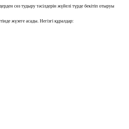
дерден сөз тудыру тәсілдерін жүйелі түрде бекітіп отыруы
нде жүзеге асады. Негізгі құралдар: