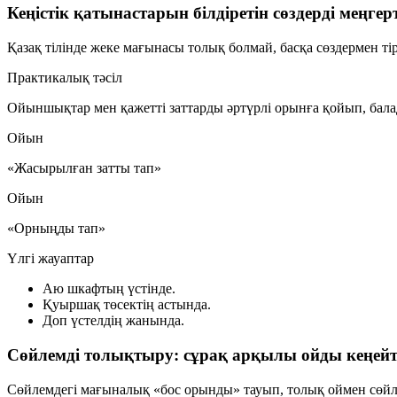
Кеңістік қатынастарын білдіретін сөздерді меңгер
Қазақ тілінде жеке мағынасы толық болмай, басқа сөздермен ті
Практикалық тәсіл
Ойыншықтар мен қажетті заттарды әртүрлі орынға қойып, балад
Ойын
«Жасырылған затты тап»
Ойын
«Орныңды тап»
Үлгі жауаптар
Аю шкафтың үстінде.
Қуыршақ төсектің астында.
Доп үстелдің жанында.
Сөйлемді толықтыру: сұрақ арқылы ойды кеңей
Сөйлемдегі мағыналық «бос орынды» тауып, толық оймен сөйл