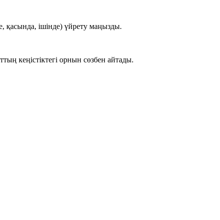
е, қасында, ішінде
) үйрету маңызды.
ттың кеңістіктегі орнын сөзбен айтады.