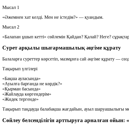
Мысал 1
«Әжемнен хат келді. Мен не істедім?» —
қуандым
.
Мысал 2
«Балапан ұшып кетті» сөйлемін
Қайдан? Қалай? Неге?
сұрақта
Сурет арқылы шығармашылық әңгіме құрату
Балаларға суреттер көрсетіп, мазмұнға сай әңгіме құрату — с
Тақырып үлгілері
«Бақша ауласында»
«Ауылға барғанда не көрдік?»
«Қырман басында»
«Жайлауда көргендерім»
«Жидек тергенде»
Тақырып таңдауда балабақша жағдайын, ауыл шаруашылығы мен 
Сөйлеу белсенділігін арттыруға арналған ойын: «