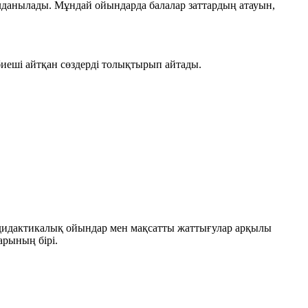
олданылады. Мұндай ойындарда балалар заттардың атауын,
биеші айтқан сөздерді толықтырып айтады.
 дидактикалық ойындар мен мақсатты жаттығулар арқылы
арының бірі.