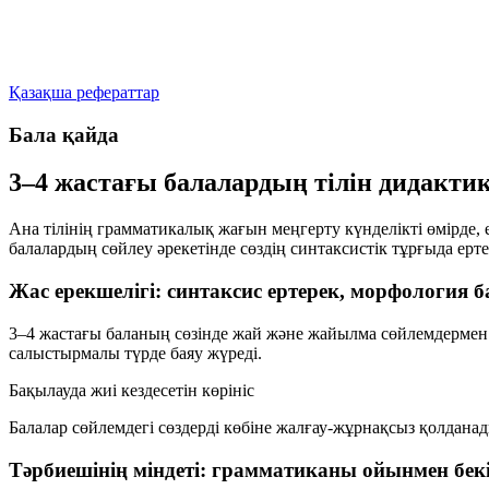
Қазақша рефераттар
Бала қайда
3–4 жастағы балалардың тілін дидакт
Ана тілінің грамматикалық жағын меңгерту күнделікті өмірде
балалардың сөйлеу әрекетінде сөздің синтаксистік тұрғыда ерт
Жас ерекшелігі: синтаксис ертерек, морфология 
3–4 жастағы баланың сөзінде жай және жайылма сөйлемдермен қ
салыстырмалы түрде баяу жүреді.
Бақылауда жиі кездесетін көрініс
Балалар сөйлемдегі сөздерді көбіне жалғау-жұрнақсыз қолдан
Тәрбиешінің міндеті: грамматиканы ойынмен бек