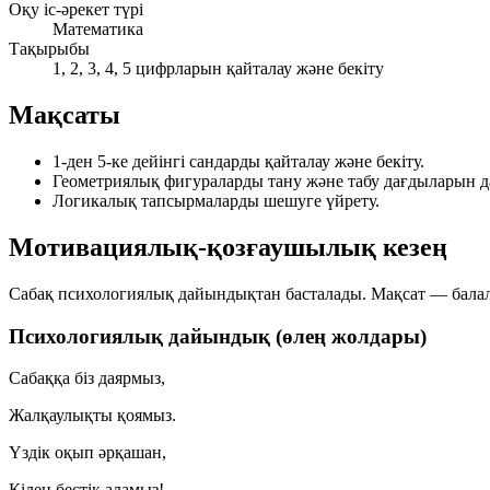
Оқу іс-әрекет түрі
Математика
Тақырыбы
1, 2, 3, 4, 5 цифрларын қайталау және бекіту
Мақсаты
1-ден 5-ке дейінгі сандарды қайталау және бекіту.
Геометриялық фигураларды тану және табу дағдыларын д
Логикалық тапсырмаларды шешуге үйрету.
Мотивациялық-қозғаушылық кезең
Сабақ психологиялық дайындықтан басталады. Мақсат — балалар
Психологиялық дайындық (өлең жолдары)
Сабаққа біз даярмыз,
Жалқаулықты қоямыз.
Үздік оқып әрқашан,
Кілең бестік аламыз!