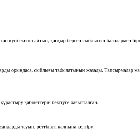
уған күні екенін айтып, қасқыр берген сыйлығын балалармен бір
арды орындаса, сыйлығы табылатынын жазады. Тапсырмалар мат
ұрастыру қабілеттерін бекітуге бағытталған.
ндарды тауып, реттілікті қалпына келтіру.