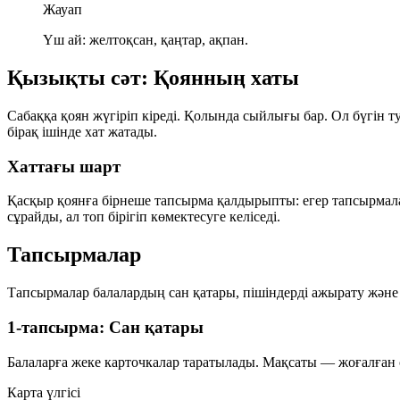
Жауап
Үш ай: желтоқсан, қаңтар, ақпан.
Қызықты сәт: Қоянның хаты
Сабаққа қоян жүгіріп кіреді. Қолында сыйлығы бар. Ол бүгін т
бірақ ішінде хат жатады.
Хаттағы шарт
Қасқыр қоянға бірнеше тапсырма қалдырыпты: егер тапсырмал
сұрайды, ал топ бірігіп көмектесуге келіседі.
Тапсырмалар
Тапсырмалар балалардың сан қатары, пішіндерді ажырату және қ
1-тапсырма: Сан қатары
Балаларға жеке карточкалар таратылады. Мақсаты — жоғалған са
Карта үлгісі