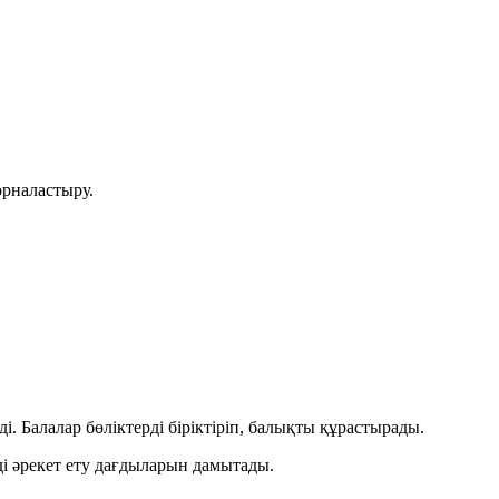
орналастыру.
ді. Балалар бөліктерді біріктіріп, балықты құрастырады.
ді әрекет ету дағдыларын дамытады.