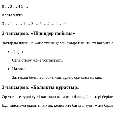
0 … 2 … 4 5 …
Карта үлгісі
3 … 1 … … 1 … 3 … 5 … 4 … 2 … 0
2-тапсырма: «Пішіндер пойызы»
Заттарды
пішініне
және
түсіне
қарай ажыратып, тиісті вагонға 
Дағды
Салыстыру және топтастыру.
Нәтиже
Заттарды белгілері бойынша дұрыс орналастырады.
3-тапсырма: «Балықты құрастыр»
Әр үстелге түрлі түсті қағаздан жасалған балық бөліктері беріле
Бұл тапсырма ұқыптылықты, кеңістікте бағдарлауды және біріз