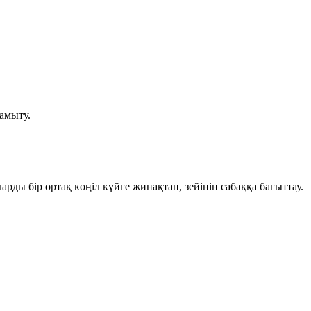
амыту.
ды бір ортақ көңіл күйге жинақтап, зейінін сабаққа бағыттау.