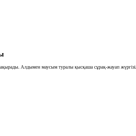
сы
шақырады. Алдымен маусым туралы қысқаша сұрақ-жауап жүргізіл