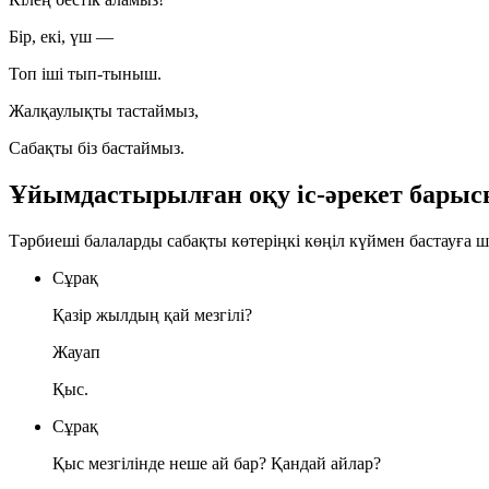
Бір, екі, үш —
Топ іші тып-тыныш.
Жалқаулықты тастаймыз,
Сабақты біз бастаймыз.
Ұйымдастырылған оқу іс-әрекет бары
Тәрбиеші балаларды сабақты көтеріңкі көңіл күймен бастауға 
Сұрақ
Қазір жылдың қай мезгілі?
Жауап
Қыс.
Сұрақ
Қыс мезгілінде неше ай бар? Қандай айлар?