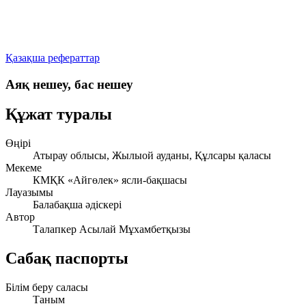
Қазақша рефераттар
Аяқ нешеу, бас нешеу
Құжат туралы
Өңірі
Атырау облысы, Жылыой ауданы, Құлсары қаласы
Мекеме
КМҚК «Айгөлек» ясли-бақшасы
Лауазымы
Балабақша әдіскері
Автор
Талапкер Асылай Мұхамбетқызы
Сабақ паспорты
Білім беру саласы
Таным