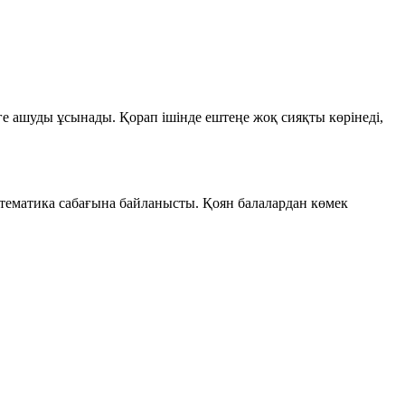
ге ашуды ұсынады. Қорап ішінде ештеңе жоқ сияқты көрінеді,
ематика сабағына байланысты. Қоян балалардан көмек