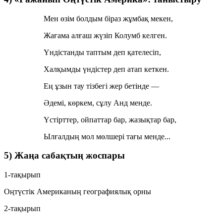
Мен өзім болдым біраз жұмбақ мекен,
Жағама алғаш жүзіп Колумб келген.
Үндістанды таптым деп қателесіп,
Халқымды үндістер деп атап кеткен.
Ең ұзын тау тізбегі жер бетінде —
Әдемі, көркем, сұлу Анд менде.
Үстірттер, ойпаттар бар, жазықтар бар,
Ылғалдың мол мөлшері тағы менде...
5) Жаңа сабақтың жоспары
1-тақырып
Оңтүстік Американың географиялық орны
2-тақырып