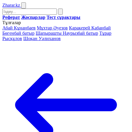
Zharar
.kz
Реферат
Жоспарлар
Тест сұрақтары
Тұлғалар
Абай Құнанбаев
Мұхтар Әуезов
Қаракерей Қабанбай
Бөгенбай батыр
Шапырашты Наурызбай батыр
Тұрар
Рысқұлов
Шоқан Уәлиханов