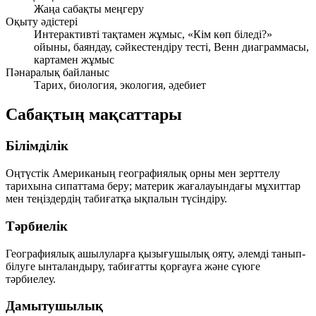
Жаңа сабақты меңгеру
Оқыту әдістері
Интерактивті тақтамен жұмыс, «Кім көп біледі?»
ойыны, баяндау, сәйкестендіру тесті, Венн диаграммасы,
картамен жұмыс
Пәнаралық байланыс
Тарих, биология, экология, әдебиет
Сабақтың мақсаттары
Білімділік
Оңтүстік Американың географиялық орны мен зерттелу
тарихына сипаттама беру; материк жағалауындағы мұхиттар
мен теңіздердің табиғатқа ықпалын түсіндіру.
Тәрбиелік
Географиялық ашылуларға қызығушылық ояту, әлемді танып-
білуге ынталандыру, табиғатты қорғауға және сүюге
тәрбиелеу.
Дамытушылық