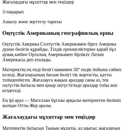
Жағалаудағы мұхиттар мен теңіздер
3-тақырып
Ашылу және зерттелу тарихы
Оңтүстік Американың географиялық орны
Оңтүстік Америка Солтүстік Америкамен бірге
Америка
дүние бөлігін құрайды. Тілдік ерекшеліктеріне қарай бұл
аумақ көбіне Орталық Америкамен бірлікте
Латын
Америкасы
деп аталады.
Материктің ең енді бөлігі шамамен
50°
ендік бойына сәйкес
келеді. Жағалауының басым бөлігі тік жартасты, қатты
тілімденбеген. Жағалауға жақын аралдар саны аз, тек
оңтүстік-батысы мен қиыр оңтүстігінде аралдар тобы жиі
кездеседі.
Ең ірі арал —
Магеллан бұғазы
арқылы материктен бөлініп
жатқан
Отты Жер
аралы.
Жағалаудағы мұхиттар мен теңіздер
Материктің батысын
Тынық мұхиты
, ал шығыс жағалауын