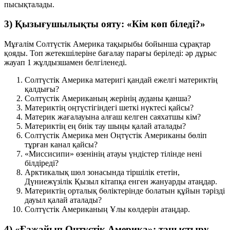
пысықталады.
3) Қызығушылықты ояту: «Кім көп біледі?»
Мұғалім Солтүстік Америка тақырыбы бойынша сұрақтар
қояды. Топ жетекшілеріне бағалау парағы беріледі: әр дұрыс
жауап
1 жұлдызша
мен белгіленеді.
Солтүстік Америка материгі қандай ежелгі материктің
қалдығы?
Солтүстік Американың жерінің ауданы қанша?
Материктің оңтүстігіндегі шеткі нүктесі қайсы?
Материк жағалауына алғаш келген саяхатшы кім?
Материктің ең биік тау шыңы қалай аталады?
Солтүстік Америка мен Оңтүстік Американы бөліп
тұрған канал қайсы?
«Миссисипи» өзенінің атауы үндістер тілінде нені
білдіреді?
Арктикалық шөл зонасында тіршілік ететін,
Дүниежүзілік Қызыл кітапқа енген жануарды атаңдар.
Материктің орталық бөліктерінде болатын құйын тәрізді
дауыл қалай аталады?
Солтүстік Американың Ұлы көлдерін атаңдар.
4) «Ғажайып Оңтүстік Америка»: таныстыру