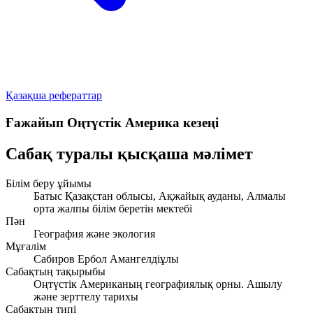
Қазақша рефераттар
Ғажайып Оңтүстік Америка кезеңі
Сабақ туралы қысқаша мәлімет
Білім беру ұйымы
Батыс Қазақстан облысы, Ақжайық ауданы, Алмалы
орта жалпы білім беретін мектебі
Пән
География және экология
Мұғалім
Сабиров Ербол Амангелдіұлы
Сабақтың тақырыбы
Оңтүстік Американың географиялық орны. Ашылу
және зерттелу тарихы
Сабақтың типі