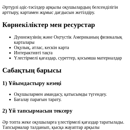
Әртүрлі әдіс-тәсілдер арқылы оқушылардың белсенділігін
арттыру, картамен жұмыс дағдысын жетілдіру.
Көрнекіліктер мен ресурстар
Дүниежүзінің және Оңтүстік Американың физикалық
карталары
Оқулық, атлас, кескін карта
Интерактивті тақта
Үлестірмелі қағаздар, суреттер, қосымша материалдар
Сабақтың барысы
1) Ұйымдастыру кезеңі
Оқушылармен амандасу, қатысымды түгендеу.
Бағалау парағын тарату.
2) Үй тапсырмасын тексеру
Әр топта жеке оқушыларға үлестірмелі қағаздар таратылады.
Тапсырмалар талданып, қысқа жауаптар арқылы