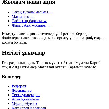
Жылдам навигация
Сабақ туралы мәлімет
→
Мақсаттар
→
Сабақтың барысы
→
Жаңа сабақ жоспары
→
Ескерту: навигация сілтемелері үлгі ретінде берілді;
бөлімдерге нақты якорь-қатынас орнату үшін id атрибуттарын
қосуға болады.
Негізгі ұғымдар
Географиялық орны
Тынық мұхиты
Атлант мұхиты
Кариб
теңізі
Анд
Отты Жер
Магеллан бұғазы
Картамен жұмыс
Бөлімдер
Реферат
Жоспарлар
Тест сұрақтары
Абай Құнанбаев
Мұхтар Әуезов
Қаракерей Қабанбай