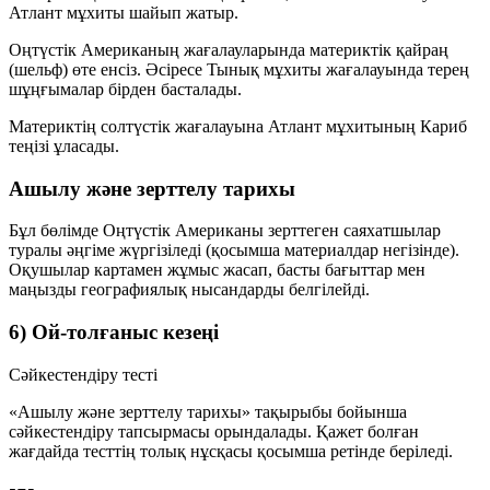
Атлант мұхиты
шайып жатыр.
Оңтүстік Американың жағалауларында материктік қайраң
(шельф) өте енсіз. Әсіресе Тынық мұхиты жағалауында терең
шұңғымалар бірден басталады.
Материктің солтүстік жағалауына Атлант мұхитының
Кариб
теңізі
ұласады.
Ашылу және зерттелу тарихы
Бұл бөлімде Оңтүстік Американы зерттеген саяхатшылар
туралы әңгіме жүргізіледі (қосымша материалдар негізінде).
Оқушылар картамен жұмыс жасап, басты бағыттар мен
маңызды географиялық нысандарды белгілейді.
6) Ой-толғаныс кезеңі
Сәйкестендіру тесті
«Ашылу және зерттелу тарихы» тақырыбы бойынша
сәйкестендіру тапсырмасы орындалады. Қажет болған
жағдайда тесттің толық нұсқасы қосымша ретінде беріледі.